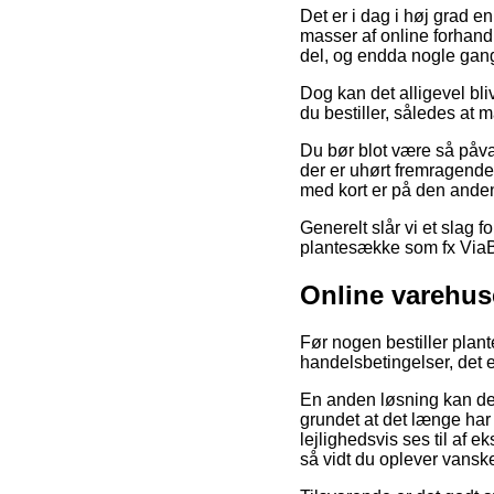
Det er i dag i høj grad e
masser af online forhand
del, og endda nogle gang
Dog kan det alligevel bl
du bestiller, således at 
Du bør blot være så påvag
der er uhørt fremragende
med kort er på den anden 
Generelt slår vi et slag 
plantesække som fx ViaBi
Online varehu
Før nogen bestiller plan
handelsbetingelser, det 
En anden løsning kan derf
grundet at det længe har
lejlighedsvis ses til af 
så vidt du oplever vans