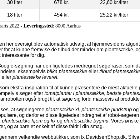
30 liter
678 kr.
22,60 kr.
/liter
18 liter
454 kr.
25,22 kr.
/liter
marts 2022 -
Leveringssted
: 8000 Aarhus
den her oversigt blev automatisk udvalgt af hjemmesidens algori
r for at kunne fremvise de tilbud der minder om plantesække, 
t interessante for dig.
 Google-søgning har den ligeledes medregnet søgefraser, som d
bindelse, eksempelvis
bilka plantesække
eller
tilbud plantesækk
e
eller
plantesække leveret
.
om ekstra inspiration til at kunne præsentere de mest aktuelle 
mpelvis søger efter
tomatplanter i plantesække
,
bedste plante
ar robotten også brugt til, at søge sig forbi massevis af produkte
 ses, at søgningerne
plantesække xl
,
plantesække pindstrup
og
pulære, og derfor er disse ligeledes indregnet af robot-søgere
,
plantesække hjem og fix
og
plantesække bygma
. Vores ønske 
, og at bare et enkelt af disse faldt i din smag.
gennem velkendte webbutikker, som fx DavidsenShop.dk, Silvan.