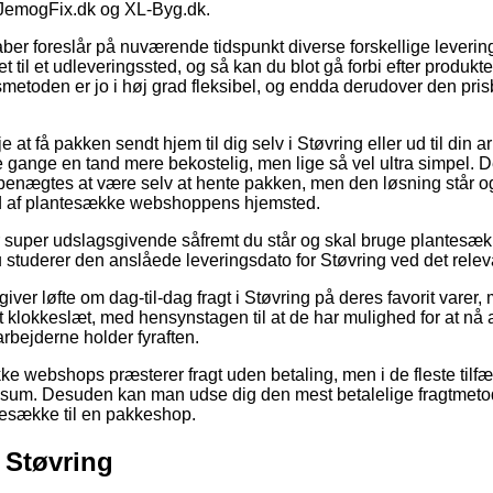
JemogFix.dk og XL-Byg.dk.
aber foreslår på nuværende tidspunkt diverse forskellige leverin
t til et udleveringssted, og så kan du blot gå forbi efter produkte
metoden er jo i høj grad fleksibel, og endda derudover den prisb
e at få pakken sendt hjem til dig selv i Støvring eller ud til din 
gange en tand mere bekostelig, men lige så vel ultra simpel. D
enægtes at være selv at hente pakken, men den løsning står og
and af plantesække webshoppens hjemsted.
super udslagsgivende såfremt du står og skal bruge plantesække
u studerer den anslåede leveringsdato for Støvring ved det relev
giver løfte om dag-til-dag fragt i Støvring på deres favorit varer
t klokkeslæt, med hensynstagen til at de har mulighed for at nå 
rbejderne holder fyraften.
e webshops præsterer fragt uden betaling, men i de fleste tilf
sum. Desuden kan man udse dig den mest betalelige fragtmetode,
antesække til en pakkeshop.
 Støvring