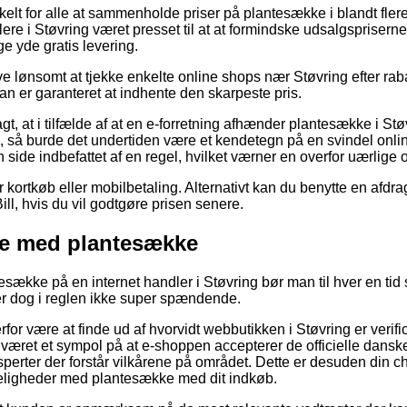
nkelt for alle at sammenholde priser på plantesække i blandt fler
lere i Støvring været presset til at at formindske udsalgspriser
e yde gratis levering.
ive lønsomt at tjekke enkelte online shops nær Støvring efter r
man er garanteret at indhente den skarpeste pris.
t, at i tilfælde af at en e-forretning afhænder plantesække i Støv
, så burde det undertiden være et kendetegn på en svindel onli
side indbefattet af en regel, hvilket værner en overfor uærlige 
for kortkøb eller mobilbetaling. Alternativt kan du benytte en afdr
ll, hvis du vil godtgøre prisen senere.
se med plantesække
tesække på en internet handler i Støvring bør man til hver en ti
er dog i reglen ikke super spændende.
or være at finde ud af hvorvidt webbutikken i Støvring er verifi
 været et sympol på at e-shoppen accepterer de officielle danske
eksperter der forstår vilkårene på området. Dette er desuden din c
keligheder med plantesække med dit indkøb.