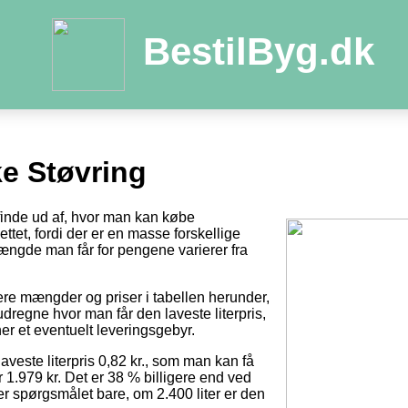
BestilByg.dk
e Støvring
 finde ud af, hvor man kan købe
ttet, fordi der er en masse forskellige
ængde man får for pengene varierer fra
tere mængder og priser i tabellen herunder,
dregne hvor man får den laveste literpris,
er et eventuelt leveringsgebyr.
laveste literpris 0,82 kr., som man kan få
r 1.979 kr. Det er 38 % billigere end ved
 er spørgsmålet bare, om 2.400 liter er den