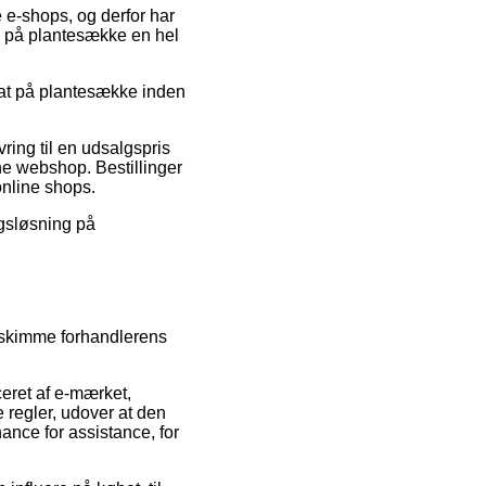
e e-shops, og derfor har
ne på plantesække en hel
abat på plantesække inden
ring til en udsalgspris
ne webshop. Bestillinger
online shops.
agsløsning på
d skimme forhandlerens
ceret af e-mærket,
 regler, udover at den
hance for assistance, for