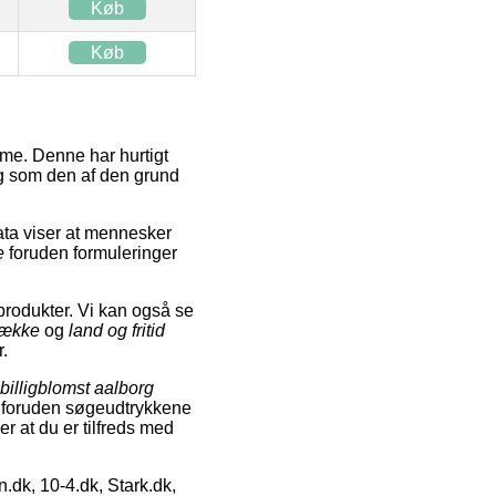
Køb
Køb
tme. Denne har hurtigt
og som den af den grund
ata viser at mennesker
e
foruden formuleringer
produkter. Vi kan også se
sække
og
land og fritid
r.
billigblomst aalborg
n foruden søgeudtrykkene
er at du er tilfreds med
dk, 10-4.dk, Stark.dk,