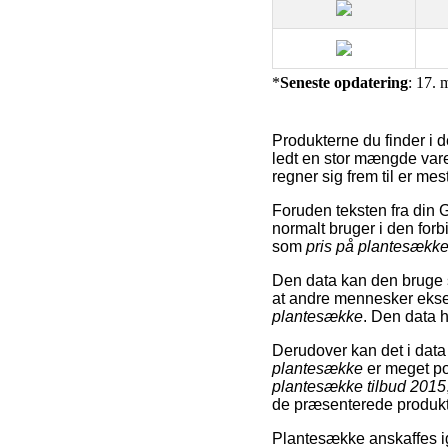
*
Seneste opdatering
: 17. 
Produkterne du finder i 
ledt en stor mængde vare
regner sig frem til er mes
Foruden teksten fra din
normalt bruger i den for
som
pris på plantesækk
Den data kan den bruge s
at andre mennesker ekse
plantesække
. Den data h
Derudover kan det i data
plantesække
er meget po
plantesække tilbud 2015
de præsenterede produkter
Plantesække anskaffes i