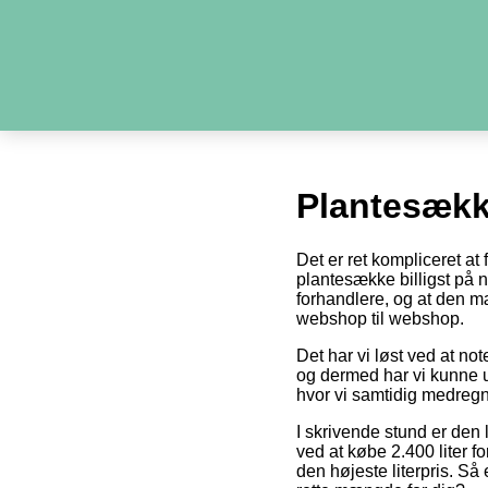
Plantesækk
Det er ret kompliceret at
plantesække billigst på ne
forhandlere, og at den m
webshop til webshop.
Det har vi løst ved at no
og dermed har vi kunne u
hvor vi samtidig medregn
I skrivende stund er den 
ved at købe 2.400 liter fo
den højeste literpris. Så