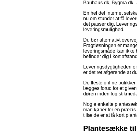
Bauhaus.dk, Bygma.dk, 
En hel del internet selsk
nu om stunder at få levere
det passer dig. Leverings
leveringsmulighed.
Du bør alternativt overvej
Fragtløsningen er mange 
leveringsmåde kan ikke b
befinder dig i kort afst
Leveringsdygtigheden er 
er det ret afgørende at d
De fleste online butikker 
lægges forud for et given
døren inden logistikmeda
Nogle enkelte plantesækk
man køber for en præcis 
tilfælde er at få kørt pl
Plantesække til