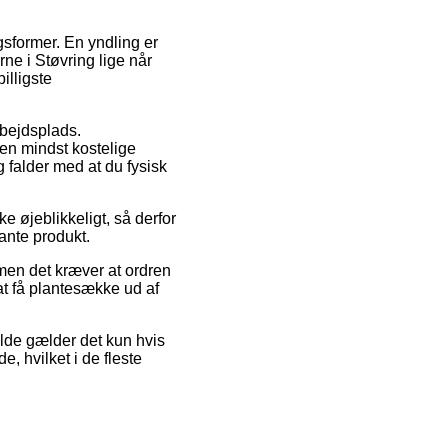
gsformer. En yndling er
rne i Støvring lige når
illigste
arbejdsplads.
en mindst kostelige
 falder med at du fysisk
 øjeblikkeligt, så derfor
ante produkt.
, men det kræver at ordren
at få plantesække ud af
ælde gælder det kun hvis
 hvilket i de fleste