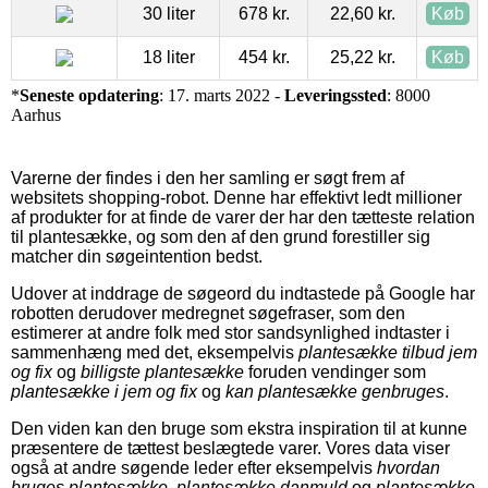
30 liter
678 kr.
22,60 kr.
Køb
18 liter
454 kr.
25,22 kr.
Køb
*
Seneste opdatering
: 17. marts 2022 -
Leveringssted
: 8000
Aarhus
Varerne der findes i den her samling er søgt frem af
websitets shopping-robot. Denne har effektivt ledt millioner
af produkter for at finde de varer der har den tætteste relation
til plantesække, og som den af den grund forestiller sig
matcher din søgeintention bedst.
Udover at inddrage de søgeord du indtastede på Google har
robotten derudover medregnet søgefraser, som den
estimerer at andre folk med stor sandsynlighed indtaster i
sammenhæng med det, eksempelvis
plantesække tilbud jem
og fix
og
billigste plantesække
foruden vendinger som
plantesække i jem og fix
og
kan plantesække genbruges
.
Den viden kan den bruge som ekstra inspiration til at kunne
præsentere de tættest beslægtede varer. Vores data viser
også at andre søgende leder efter eksempelvis
hvordan
bruges plantesække
,
plantesække danmuld
og
plantesække