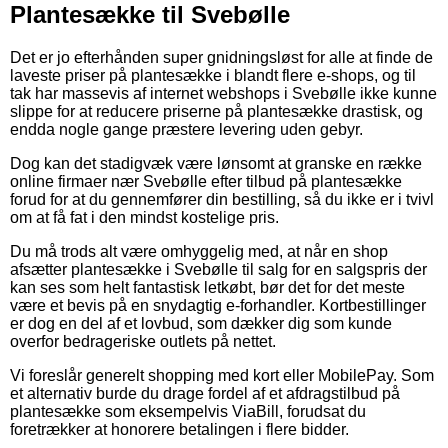
Plantesække til Svebølle
Det er jo efterhånden super gnidningsløst for alle at finde de
laveste priser på plantesække i blandt flere e-shops, og til
tak har massevis af internet webshops i Svebølle ikke kunne
slippe for at reducere priserne på plantesække drastisk, og
endda nogle gange præstere levering uden gebyr.
Dog kan det stadigvæk være lønsomt at granske en række
online firmaer nær Svebølle efter tilbud på plantesække
forud for at du gennemfører din bestilling, så du ikke er i tvivl
om at få fat i den mindst kostelige pris.
Du må trods alt være omhyggelig med, at når en shop
afsætter plantesække i Svebølle til salg for en salgspris der
kan ses som helt fantastisk letkøbt, bør det for det meste
være et bevis på en snydagtig e-forhandler. Kortbestillinger
er dog en del af et lovbud, som dækker dig som kunde
overfor bedrageriske outlets på nettet.
Vi foreslår generelt shopping med kort eller MobilePay. Som
et alternativ burde du drage fordel af et afdragstilbud på
plantesække som eksempelvis ViaBill, forudsat du
foretrækker at honorere betalingen i flere bidder.