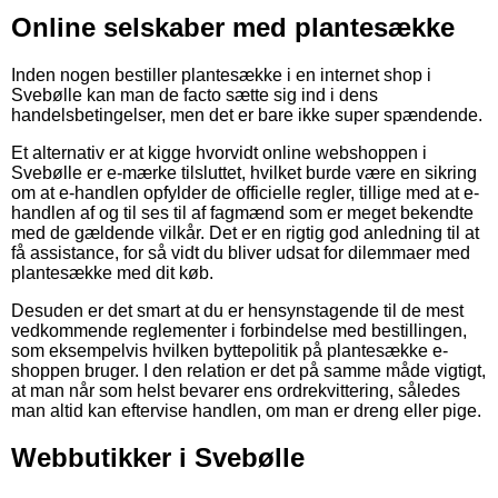
Online selskaber med plantesække
Inden nogen bestiller plantesække i en internet shop i
Svebølle kan man de facto sætte sig ind i dens
handelsbetingelser, men det er bare ikke super spændende.
Et alternativ er at kigge hvorvidt online webshoppen i
Svebølle er e-mærke tilsluttet, hvilket burde være en sikring
om at e-handlen opfylder de officielle regler, tillige med at e-
handlen af og til ses til af fagmænd som er meget bekendte
med de gældende vilkår. Det er en rigtig god anledning til at
få assistance, for så vidt du bliver udsat for dilemmaer med
plantesække med dit køb.
Desuden er det smart at du er hensynstagende til de mest
vedkommende reglementer i forbindelse med bestillingen,
som eksempelvis hvilken byttepolitik på plantesække e-
shoppen bruger. I den relation er det på samme måde vigtigt,
at man når som helst bevarer ens ordrekvittering, således
man altid kan eftervise handlen, om man er dreng eller pige.
Webbutikker i Svebølle