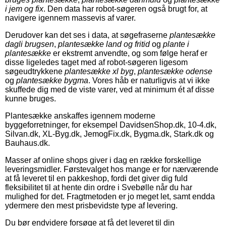
i jem og fix
. Den data har robot-søgeren også brugt for, at
navigere igennem massevis af varer.
Derudover kan det ses i data, at søgefraserne
plantesække
dagli brugsen
,
plantesække land og fritid
og
plante i
plantesække
er ekstremt anvendte, og som følge heraf er
disse ligeledes taget med af robot-søgeren ligesom
søgeudtrykkene
plantesække xl byg
,
plantesække odense
og
plantesække bygma
. Vores håb er naturligvis at vi ikke
skuffede dig med de viste varer, ved at minimum ét af disse
kunne bruges.
Plantesække anskaffes igennem moderne
byggeforretninger, for eksempel DavidsenShop.dk, 10-4.dk,
Silvan.dk, XL-Byg.dk, JemogFix.dk, Bygma.dk, Stark.dk og
Bauhaus.dk.
Masser af online shops giver i dag en række forskellige
leveringsmidler. Førstevalget hos mange er for nærværende
at få leveret til en pakkeshop, fordi det giver dig fuld
fleksibilitet til at hente din ordre i Svebølle når du har
mulighed for det. Fragtmetoden er jo meget let, samt endda
ydermere den mest prisbevidste type af levering.
Du bør endvidere forsøge at få det leveret til din