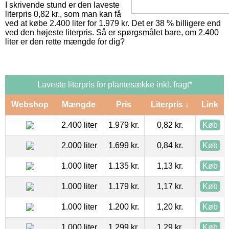
I skrivende stund er den laveste
literpris 0,82 kr., som man kan få
ved at købe 2.400 liter for 1.979 kr. Det er 38 % billigere end
ved den højeste literpris. Så er spørgsmålet bare, om 2.400
liter er den rette mængde for dig?
Laveste literpris for plantesække inkl. fragt*
Webshop
Mængde
Pris
Literpris ↓
Link
2.400 liter
1.979 kr.
0,82 kr.
Køb
2.000 liter
1.699 kr.
0,84 kr.
Køb
1.000 liter
1.135 kr.
1,13 kr.
Køb
1.000 liter
1.179 kr.
1,17 kr.
Køb
1.000 liter
1.200 kr.
1,20 kr.
Køb
1.000 liter
1.299 kr.
1,29 kr.
Køb