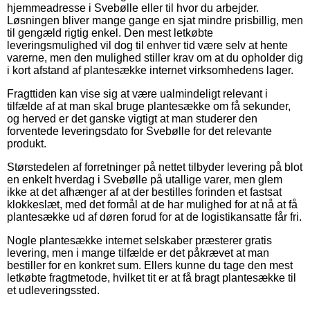
hjemmeadresse i Svebølle eller til hvor du arbejder.
Løsningen bliver mange gange en sjat mindre prisbillig, men
til gengæld rigtig enkel. Den mest letkøbte
leveringsmulighed vil dog til enhver tid være selv at hente
varerne, men den mulighed stiller krav om at du opholder dig
i kort afstand af plantesække internet virksomhedens lager.
Fragttiden kan vise sig at være ualmindeligt relevant i
tilfælde af at man skal bruge plantesække om få sekunder,
og herved er det ganske vigtigt at man studerer den
forventede leveringsdato for Svebølle for det relevante
produkt.
Størstedelen af forretninger på nettet tilbyder levering på blot
en enkelt hverdag i Svebølle på utallige varer, men glem
ikke at det afhænger af at der bestilles forinden et fastsat
klokkeslæt, med det formål at de har mulighed for at nå at få
plantesække ud af døren forud for at de logistikansatte får fri.
Nogle plantesække internet selskaber præsterer gratis
levering, men i mange tilfælde er det påkrævet at man
bestiller for en konkret sum. Ellers kunne du tage den mest
letkøbte fragtmetode, hvilket tit er at få bragt plantesække til
et udleveringssted.