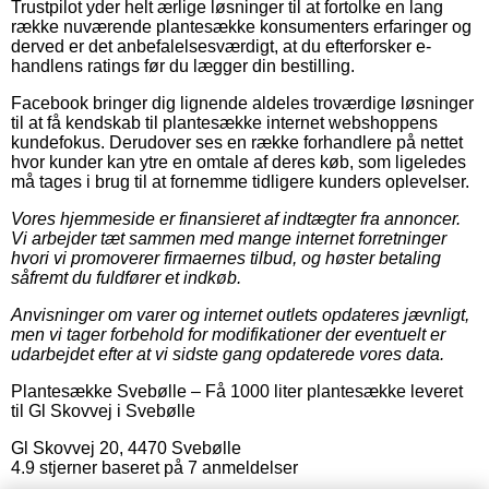
Trustpilot yder helt ærlige løsninger til at fortolke en lang
række nuværende plantesække konsumenters erfaringer og
derved er det anbefalelsesværdigt, at du efterforsker e-
handlens ratings før du lægger din bestilling.
Facebook bringer dig lignende aldeles troværdige løsninger
til at få kendskab til plantesække internet webshoppens
kundefokus. Derudover ses en række forhandlere på nettet
hvor kunder kan ytre en omtale af deres køb, som ligeledes
må tages i brug til at fornemme tidligere kunders oplevelser.
Vores hjemmeside er finansieret af indtægter fra annoncer.
Vi arbejder tæt sammen med mange internet forretninger
hvori vi promoverer firmaernes tilbud, og høster betaling
såfremt du fuldfører et indkøb.
Anvisninger om varer og internet outlets opdateres jævnligt,
men vi tager forbehold for modifikationer der eventuelt er
udarbejdet efter at vi sidste gang opdaterede vores data.
Plantesække Svebølle
–
Få 1000 liter plantesække leveret
til Gl Skovvej i Svebølle
Gl Skovvej 20
,
4470
Svebølle
4.9
stjerner baseret på
7
anmeldelser