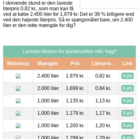
I skrivende stund er den laveste
literpris 0,82 kr., som man kan få
ved at købe 2.400 liter for 1.979 kr. Det er 38 % billigere end
ved den højeste literpris. Så er spørgsmålet bare, om 2.400
liter er den rette mængde for dig?
Laveste literpris for plantesække inkl. fragt*
Webshop
Mængde
Pris
Literpris ↓
Link
2.400 liter
1.979 kr.
0,82 kr.
Køb
2.000 liter
1.699 kr.
0,84 kr.
Køb
1.000 liter
1.135 kr.
1,13 kr.
Køb
1.000 liter
1.179 kr.
1,17 kr.
Køb
1.000 liter
1.200 kr.
1,20 kr.
Køb
1.000 liter
1.299 kr.
1,29 kr.
Køb