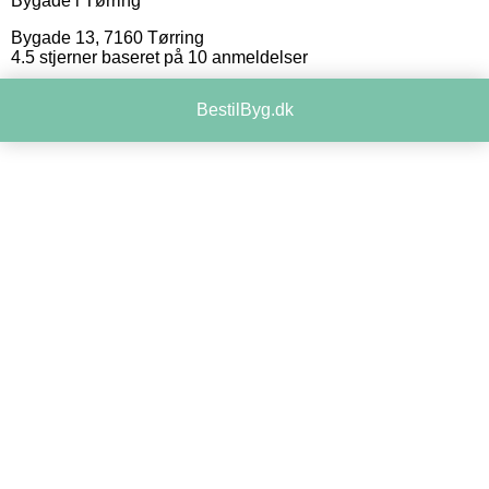
Bygade i Tørring
Bygade 13
,
7160
Tørring
4.5
stjerner baseret på
10
anmeldelser
BestilByg.dk