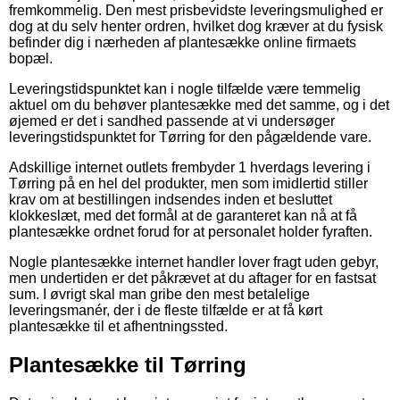
fremkommelig. Den mest prisbevidste leveringsmulighed er
dog at du selv henter ordren, hvilket dog kræver at du fysisk
befinder dig i nærheden af plantesække online firmaets
bopæl.
Leveringstidspunktet kan i nogle tilfælde være temmelig
aktuel om du behøver plantesække med det samme, og i det
øjemed er det i sandhed passende at vi undersøger
leveringstidspunktet for Tørring for den pågældende vare.
Adskillige internet outlets frembyder 1 hverdags levering i
Tørring på en hel del produkter, men som imidlertid stiller
krav om at bestillingen indsendes inden et besluttet
klokkeslæt, med det formål at de garanteret kan nå at få
plantesække ordnet forud for at personalet holder fyraften.
Nogle plantesække internet handler lover fragt uden gebyr,
men undertiden er det påkrævet at du aftager for en fastsat
sum. I øvrigt skal man gribe den mest betalelige
leveringsmanér, der i de fleste tilfælde er at få kørt
plantesække til et afhentningssted.
Plantesække til Tørring