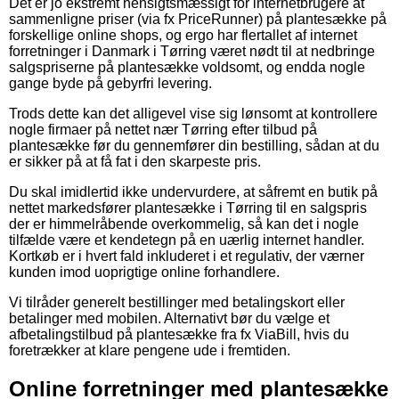
Det er jo ekstremt hensigtsmæssigt for internetbrugere at
sammenligne priser (via fx PriceRunner) på plantesække på
forskellige online shops, og ergo har flertallet af internet
forretninger i Danmark i Tørring været nødt til at nedbringe
salgspriserne på plantesække voldsomt, og endda nogle
gange byde på gebyrfri levering.
Trods dette kan det alligevel vise sig lønsomt at kontrollere
nogle firmaer på nettet nær Tørring efter tilbud på
plantesække før du gennemfører din bestilling, sådan at du
er sikker på at få fat i den skarpeste pris.
Du skal imidlertid ikke undervurdere, at såfremt en butik på
nettet markedsfører plantesække i Tørring til en salgspris
der er himmelråbende overkommelig, så kan det i nogle
tilfælde være et kendetegn på en uærlig internet handler.
Kortkøb er i hvert fald inkluderet i et regulativ, der værner
kunden imod uoprigtige online forhandlere.
Vi tilråder generelt bestillinger med betalingskort eller
betalinger med mobilen. Alternativt bør du vælge et
afbetalingstilbud på plantesække fra fx ViaBill, hvis du
foretrækker at klare pengene ude i fremtiden.
Online forretninger med plantesække