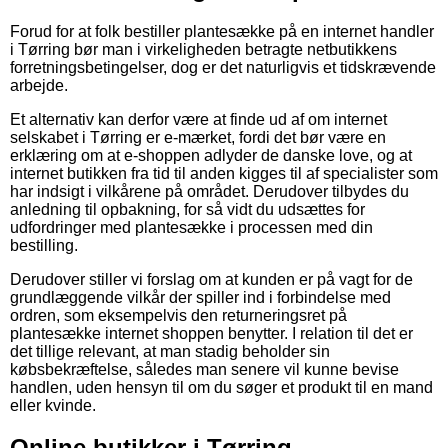
Forud for at folk bestiller plantesække på en internet handler
i Tørring bør man i virkeligheden betragte netbutikkens
forretningsbetingelser, dog er det naturligvis et tidskrævende
arbejde.
Et alternativ kan derfor være at finde ud af om internet
selskabet i Tørring er e-mærket, fordi det bør være en
erklæring om at e-shoppen adlyder de danske love, og at
internet butikken fra tid til anden kigges til af specialister som
har indsigt i vilkårene på området. Derudover tilbydes du
anledning til opbakning, for så vidt du udsættes for
udfordringer med plantesække i processen med din
bestilling.
Derudover stiller vi forslag om at kunden er på vagt for de
grundlæggende vilkår der spiller ind i forbindelse med
ordren, som eksempelvis den returneringsret på
plantesække internet shoppen benytter. I relation til det er
det tillige relevant, at man stadig beholder sin
købsbekræftelse, således man senere vil kunne bevise
handlen, uden hensyn til om du søger et produkt til en mand
eller kvinde.
Online butikker i Tørring