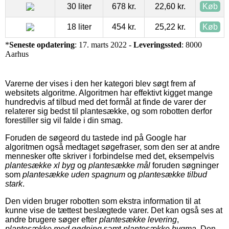
30 liter
678 kr.
22,60 kr.
Køb
18 liter
454 kr.
25,22 kr.
Køb
*
Seneste opdatering
: 17. marts 2022 -
Leveringssted
: 8000
Aarhus
Varerne der vises i den her kategori blev søgt frem af
websitets algoritme. Algoritmen har effektivt kigget mange
hundredvis af tilbud med det formål at finde de varer der
relaterer sig bedst til plantesække, og som robotten derfor
forestiller sig vil falde i din smag.
Foruden de søgeord du tastede ind på Google har
algoritmen også medtaget søgefraser, som den ser at andre
mennesker ofte skriver i forbindelse med det, eksempelvis
plantesække xl byg
og
plantesække mål
foruden søgninger
som
plantesække uden spagnum
og
plantesække tilbud
stark
.
Den viden bruger robotten som ekstra information til at
kunne vise de tættest beslægtede varer. Det kan også ses at
andre brugere søger efter
plantesække levering
,
plantesække med gødning
samt
plantesække bygma
. Den