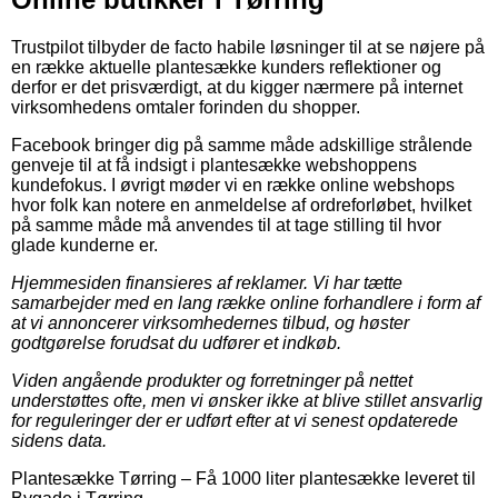
Trustpilot tilbyder de facto habile løsninger til at se nøjere på
en række aktuelle plantesække kunders reflektioner og
derfor er det prisværdigt, at du kigger nærmere på internet
virksomhedens omtaler forinden du shopper.
Facebook bringer dig på samme måde adskillige strålende
genveje til at få indsigt i plantesække webshoppens
kundefokus. I øvrigt møder vi en række online webshops
hvor folk kan notere en anmeldelse af ordreforløbet, hvilket
på samme måde må anvendes til at tage stilling til hvor
glade kunderne er.
Hjemmesiden finansieres af reklamer. Vi har tætte
samarbejder med en lang række online forhandlere i form af
at vi annoncerer virksomhedernes tilbud, og høster
godtgørelse forudsat du udfører et indkøb.
Viden angående produkter og forretninger på nettet
understøttes ofte, men vi ønsker ikke at blive stillet ansvarlig
for reguleringer der er udført efter at vi senest opdaterede
sidens data.
Plantesække Tørring
–
Få 1000 liter plantesække leveret til