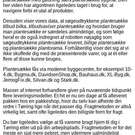
her viden har algoritmen ligeledes taget i brug for, at
navigere forbi et utal af produkter.
Desuden viser vores data, at søgeudtrykkene
plantesække
tilbud bilka
,
tilbudsaviser plantesække
og
hvordan bruger
man plantesække
er særdeles almindelige, og som følge
heraf er de også indregnet af robotten nøjagtig som
søgeudtrykkene
plantesække leveret
,
billige plantesække
og
plantesække plantorama
. Forhåbentlig viser det sig at vi
ikke skuffede dig med de præsenterede varer, og at ét eller
flere af disse kunne bruges.
Plantesække fås via moderne byggecentre, for eksempel 10-
4.dk, Bygma.dk, DavidsenShop.dk, Bauhaus.dk, XL-Byg.dk,
JemogFix.dk, Silvan.dk og Stark.dk.
Masser af internet forhandlere giver på nuværende tidspunkt
flere leveringsmodeller. Et hit er nu om dage at få afleveret
pakken hos en pakkeshop, hvor du selv kan afhente din
ordre i Tørring lige når det passer dig. Fragtmetoden er altså
virkelig let, samt ofte ligeledes den billigste form for fragt.
Du bør ligeledes vælge at få varerne bragt hjem til dig i
Tørring eller ud på din arbejdsplads. Fragtmetoden er for det
meste en sjat mere pebret, men ydermere ualmindeligt