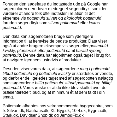
Foruden den søgefrase du indtastede ude på Google har
søgemotoren derudover medregnet søgeudtryk, som den
vurderer at andre folk ofte indtaster i relation til det,
eksempelvis
pottemuld silvan
og
økologisk pottemuld
foruden søgeudtryk som
silvan pottemuld
eller
kokos
pottemuld
.
Den data kan søgemotoren bruge som yderligere
information til at fremvise de bedste produkter. Data viser
også at andre brugere eksempelvis søger efter
pottemuld
kvickly
,
plantesæk eller pottemuld
samt
harald nyborg
pottemuld
. Denne data har algoritmen også taget i brug for,
at navigere igennem tusindvis af produkter.
Desuden viser vores data, at søgeordene
mug i pottemuld
,
tilbud pottemuld
og
pottemuld kvickly
er særdeles anvendte,
og derfor er de ligeledes taget med af søgerobotten nøjagtig
som søgeordene
billig pottemuld
,
tilbud pottemuld
og
billigt
pottemuld
. Vores ønske er at du ikke blev skuffet over de
præsenterede tilbud, og at minimum ét af dem faldt i din
smag.
Pottemuld afhentes hos velrenommerede byggecentre, som
fx Silvan.dk, Bauhaus.dk, XL-Byg.dk, 10-4.dk, Bygma.dk,
Stark.dk, DavidsenShop.dk og JemogFix.dk.