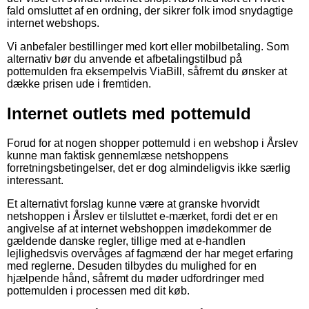
fald omsluttet af en ordning, der sikrer folk imod snydagtige
internet webshops.
Vi anbefaler bestillinger med kort eller mobilbetaling. Som
alternativ bør du anvende et afbetalingstilbud på
pottemulden fra eksempelvis ViaBill, såfremt du ønsker at
dække prisen ude i fremtiden.
Internet outlets med pottemuld
Forud for at nogen shopper pottemuld i en webshop i Årslev
kunne man faktisk gennemlæse netshoppens
forretningsbetingelser, det er dog almindeligvis ikke særlig
interessant.
Et alternativt forslag kunne være at granske hvorvidt
netshoppen i Årslev er tilsluttet e-mærket, fordi det er en
angivelse af at internet webshoppen imødekommer de
gældende danske regler, tillige med at e-handlen
lejlighedsvis overvåges af fagmænd der har meget erfaring
med reglerne. Desuden tilbydes du mulighed for en
hjælpende hånd, såfremt du møder udfordringer med
pottemulden i processen med dit køb.