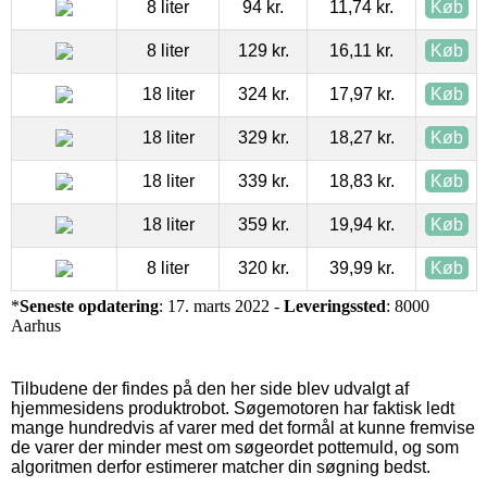
8 liter
94 kr.
11,74 kr.
Køb
8 liter
129 kr.
16,11 kr.
Køb
18 liter
324 kr.
17,97 kr.
Køb
18 liter
329 kr.
18,27 kr.
Køb
18 liter
339 kr.
18,83 kr.
Køb
18 liter
359 kr.
19,94 kr.
Køb
8 liter
320 kr.
39,99 kr.
Køb
*
Seneste opdatering
: 17. marts 2022 -
Leveringssted
: 8000
Aarhus
Tilbudene der findes på den her side blev udvalgt af
hjemmesidens produktrobot. Søgemotoren har faktisk ledt
mange hundredvis af varer med det formål at kunne fremvise
de varer der minder mest om søgeordet pottemuld, og som
algoritmen derfor estimerer matcher din søgning bedst.