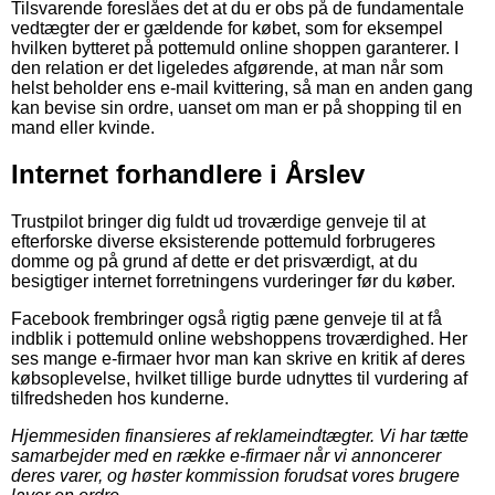
Tilsvarende foreslåes det at du er obs på de fundamentale
vedtægter der er gældende for købet, som for eksempel
hvilken bytteret på pottemuld online shoppen garanterer. I
den relation er det ligeledes afgørende, at man når som
helst beholder ens e-mail kvittering, så man en anden gang
kan bevise sin ordre, uanset om man er på shopping til en
mand eller kvinde.
Internet forhandlere i Årslev
Trustpilot bringer dig fuldt ud troværdige genveje til at
efterforske diverse eksisterende pottemuld forbrugeres
domme og på grund af dette er det prisværdigt, at du
besigtiger internet forretningens vurderinger før du køber.
Facebook frembringer også rigtig pæne genveje til at få
indblik i pottemuld online webshoppens troværdighed. Her
ses mange e-firmaer hvor man kan skrive en kritik af deres
købsoplevelse, hvilket tillige burde udnyttes til vurdering af
tilfredsheden hos kunderne.
Hjemmesiden finansieres af reklameindtægter. Vi har tætte
samarbejder med en række e-firmaer når vi annoncerer
deres varer, og høster kommission forudsat vores brugere