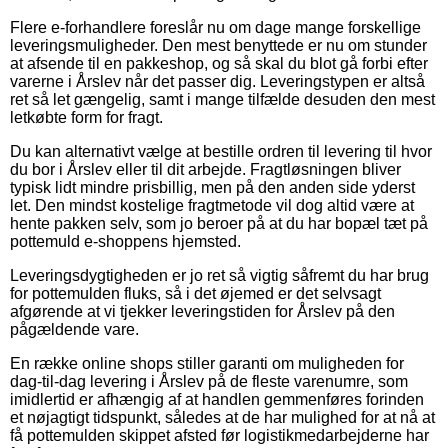
Flere e-forhandlere foreslår nu om dage mange forskellige
leveringsmuligheder. Den mest benyttede er nu om stunder
at afsende til en pakkeshop, og så skal du blot gå forbi efter
varerne i Årslev når det passer dig. Leveringstypen er altså
ret så let gængelig, samt i mange tilfælde desuden den mest
letkøbte form for fragt.
Du kan alternativt vælge at bestille ordren til levering til hvor
du bor i Årslev eller til dit arbejde. Fragtløsningen bliver
typisk lidt mindre prisbillig, men på den anden side yderst
let. Den mindst kostelige fragtmetode vil dog altid være at
hente pakken selv, som jo beroer på at du har bopæl tæt på
pottemuld e-shoppens hjemsted.
Leveringsdygtigheden er jo ret så vigtig såfremt du har brug
for pottemulden fluks, så i det øjemed er det selvsagt
afgørende at vi tjekker leveringstiden for Årslev på den
pågældende vare.
En række online shops stiller garanti om muligheden for
dag-til-dag levering i Årslev på de fleste varenumre, som
imidlertid er afhængig af at handlen gemmenføres forinden
et nøjagtigt tidspunkt, således at de har mulighed for at nå at
få pottemulden skippet afsted før logistikmedarbejderne har