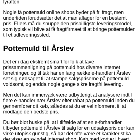
fyraften.
Nogle få pottemuld online shops byder på fri fragt, men
undertiden forudsætter det at man aftager for en bestemt
pris. Ellers må du snuppe den prisbilligste leveringsmodel,
som typisk vil blive at få fragtfirmaet til at bringe pottemulden
til et udleveringssted.
Pottemuld til Årslev
Det er i dag ekstremt smart for folk at lave
prissammenligning på pottemuld hos diverse internet
forretninger, og til tak har en lang række e-handler i Årslev
set sig nødsaget til at stampe salgspriserne på pottemuld
voldsomt, og endda nogle gange sikre fragtfri levering.
Men det kan immervæk være udbytterigt at analysere indtil
flere e-handler nær Årslev efter rabat på pottemuld inden du
gennemfører dit køb, således at du er velinformeret til at
modtage den bedste pris.
Du bør blot huske på, at i tilfælde af at en e-forhandler
tilbyder pottemuld i Årslev til salg for en udsalgspris der kan
virke utopisk gunstig, så bør det ofte være et karakteristika
der viser en svindel internet shop. Køb med kort er i hvert