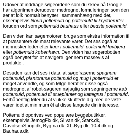
Udover at inddrage søgeordene som du skrev på Google
har algoritmen derudover medregnet formuleringer, som den
ser at folk normalt benytter i sammenhæng med det,
eksempelvis
tilbud pottemuld
og
pottemuld til krydderurter
foruden ord som
pottemuld bauhaus
eller
bedste pottemuld
.
Den viden kan søgemotoren bruge som ekstra information til
at præsentere de mest relevante varer. Det ses også at
mennesker leder efter
fluer i pottemuld
,
pottemuld løvbjerg
eller
pottemuld københavn
. Den viden har søgerobotten
også benyttet for, at navigere igennem massevis af
produkter.
Desuden kan det ses i data, at søgefraserne
spagnum
pottemuld
,
plantorama pottemuld
og
mug i pottemuld
er
meget anvendte, og som følge heraf er disse også
medregnet af robot-søgeren nøjagtig som søgningerne
køb
pottemuld
,
pottemuld til stueplanter
og
kattegrus i pottemuld
.
Forhåbentlig føler du at vi ikke skuffede dig med de viste
varer, idet at minimum ét af disse fangede din interesse.
Pottemuld opdrives ved populære byggebutikker,
eksempelvis JemogFix.dk, Silvan.dk, Stark.dk,
DavidsenShop.dk, Bygma.dk, XL-Byg.dk, 10-4.dk og
Bauhaus.dk.