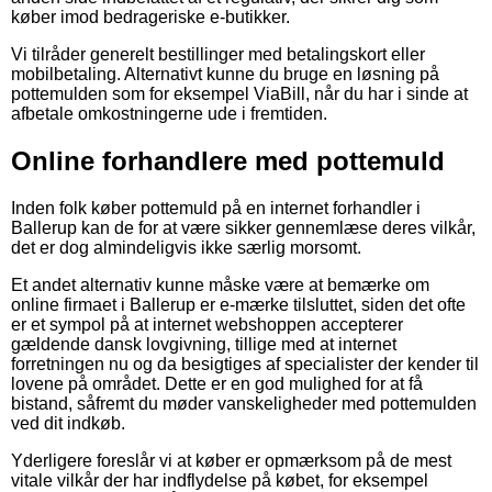
køber imod bedrageriske e-butikker.
Vi tilråder generelt bestillinger med betalingskort eller
mobilbetaling. Alternativt kunne du bruge en løsning på
pottemulden som for eksempel ViaBill, når du har i sinde at
afbetale omkostningerne ude i fremtiden.
Online forhandlere med pottemuld
Inden folk køber pottemuld på en internet forhandler i
Ballerup kan de for at være sikker gennemlæse deres vilkår,
det er dog almindeligvis ikke særlig morsomt.
Et andet alternativ kunne måske være at bemærke om
online firmaet i Ballerup er e-mærke tilsluttet, siden det ofte
er et sympol på at internet webshoppen accepterer
gældende dansk lovgivning, tillige med at internet
forretningen nu og da besigtiges af specialister der kender til
lovene på området. Dette er en god mulighed for at få
bistand, såfremt du møder vanskeligheder med pottemulden
ved dit indkøb.
Yderligere foreslår vi at køber er opmærksom på de mest
vitale vilkår der har indflydelse på købet, for eksempel