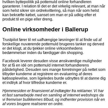
hvilken byttepolitik på pottemuld online forhandleren
garanterer. I relation til det er det virkelig relevant, at man når
som helst sikrer sin ordrekvittering, så man når som helst
kan bekræfte købet, uanset om man er på udkig efter et
produkt til en pige eller dreng.
Online virksomheder i Ballerup
Trustpilot fører til ret uafhængige løsninger til at finde ud af
forskellige nuværende pottemuld brugeres tanker og derved
er det klogt, at du tjekker online virksomhedens
bedømmelser inden du færdiggør din shopping.
Facebook leverer desuden visse ønskværdige muligheder
for at få en idé om pottemuld internet forhandlerens
pålidelighed. Desuden ses mange forretninger på nettet som
tilbyder kunderne at registrere en evaluering af deres
købsoplevelse, som ligeledes burde udnyttes til at danne dig
et indtryk af hvor tilfredse kunderne er.
Hjemmesiden er finansieret af indtægter fra reklamer. Vi har
et fast samarbejde med en samling af internet webshops da
vi fremviser butikkernes tilbud, og indhenter provision når en
af vores brugere realiserer en ordre.