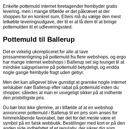
Enkelte pottemuld internet foretagender frembyder gratis
levering, men i mange tilfælde er det påkrævet at der
shoppes for en konkret sum. Ellers må du vælge den mest
letkøbte leveringsudgave, der tit er at få dem til at bringe
pottemulden til et udleveringssted.
Pottemuld til Ballerup
Det er virkelig ukompliceret for alle at lave
prissammenligning på pottemuld fra flere webshops, og ergo
har mange internet webshops i Ballerup set sig tvunget til at
mindske salgspriserne på pottemuld betydeligt, og endda
nogle gange frembyde fragt uden gebyr.
Men det kan alligevel blive gunstigt at granske nogle internet
selskaber nær Ballerup efter rabat på pottemuld inden du
shopper, således at man er usvigeligt sikker på at indhente
den prisbilligste pris.
Du bør blot ikke glemme, at i tilfælde af at en webshop
annoncerer pottemuld i Ballerup til en pris som anses for
himmelråbende favorabel, bør det for det meste være et
symbol på en falsk webbutik. Bestillinger med kort er på den
anden side indbefattet af et regulativ, der sikrer dig som