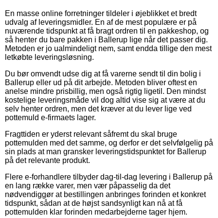
En masse online forretninger tildeler i øjeblikket et bredt
udvalg af leveringsmidler. En af de mest populære er på
nuværende tidspunkt at få bragt ordren til en pakkeshop, og
så henter du bare pakken i Ballerup lige når det passer dig.
Metoden er jo ualmindeligt nem, samt endda tillige den mest
letkøbte leveringsløsning.
Du bør omvendt udse dig at få varerne sendt til din bolig i
Ballerup eller ud på dit arbejde. Metoden bliver oftest en
anelse mindre prisbillig, men også rigtig ligetil. Den mindst
kostelige leveringsmåde vil dog altid vise sig at være at du
selv henter ordren, men det kræver at du lever lige ved
pottemuld e-firmaets lager.
Fragttiden er yderst relevant såfremt du skal bruge
pottemulden med det samme, og derfor er det selvfølgelig på
sin plads at man gransker leveringstidspunktet for Ballerup
på det relevante produkt.
Flere e-forhandlere tilbyder dag-til-dag levering i Ballerup på
en lang række varer, men vær påpasselig da det
nødvendiggør at bestillingen anbringes forinden et konkret
tidspunkt, sådan at de højst sandsynligt kan nå at få
pottemulden klar forinden medarbejderne tager hjem.