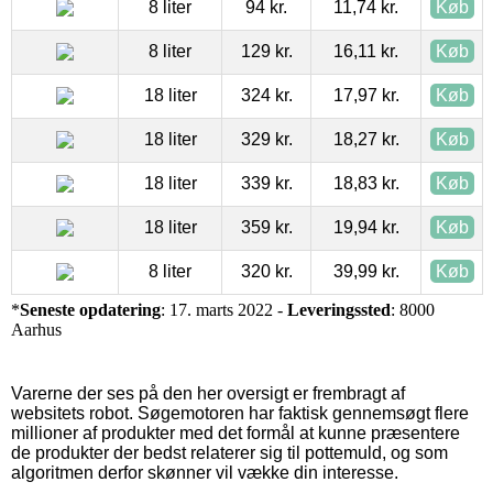
8 liter
94 kr.
11,74 kr.
Køb
8 liter
129 kr.
16,11 kr.
Køb
18 liter
324 kr.
17,97 kr.
Køb
18 liter
329 kr.
18,27 kr.
Køb
18 liter
339 kr.
18,83 kr.
Køb
18 liter
359 kr.
19,94 kr.
Køb
8 liter
320 kr.
39,99 kr.
Køb
*
Seneste opdatering
: 17. marts 2022 -
Leveringssted
: 8000
Aarhus
Varerne der ses på den her oversigt er frembragt af
websitets robot. Søgemotoren har faktisk gennemsøgt flere
millioner af produkter med det formål at kunne præsentere
de produkter der bedst relaterer sig til pottemuld, og som
algoritmen derfor skønner vil vække din interesse.