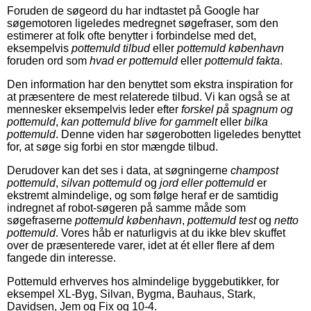
Foruden de søgeord du har indtastet på Google har
søgemotoren ligeledes medregnet søgefraser, som den
estimerer at folk ofte benytter i forbindelse med det,
eksempelvis
pottemuld tilbud
eller
pottemuld københavn
foruden ord som
hvad er pottemuld
eller
pottemuld fakta
.
Den information har den benyttet som ekstra inspiration for
at præsentere de mest relaterede tilbud. Vi kan også se at
mennesker eksempelvis leder efter
forskel på spagnum og
pottemuld
,
kan pottemuld blive for gammelt
eller
bilka
pottemuld
. Denne viden har søgerobotten ligeledes benyttet
for, at søge sig forbi en stor mængde tilbud.
Derudover kan det ses i data, at søgningerne
champost
pottemuld
,
silvan pottemuld
og
jord eller pottemuld
er
ekstremt almindelige, og som følge heraf er de samtidig
indregnet af robot-søgeren på samme måde som
søgefraserne
pottemuld københavn
,
pottemuld test
og
netto
pottemuld
. Vores håb er naturligvis at du ikke blev skuffet
over de præsenterede varer, idet at ét eller flere af dem
fangede din interesse.
Pottemuld erhverves hos almindelige byggebutikker, for
eksempel XL-Byg, Silvan, Bygma, Bauhaus, Stark,
Davidsen, Jem og Fix og 10-4.