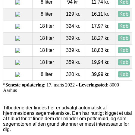
8 liter
94 kr.
11,74 kr.
Køb
8 liter
129 kr.
16,11 kr.
Køb
18 liter
324 kr.
17,97 kr.
Køb
18 liter
329 kr.
18,27 kr.
Køb
18 liter
339 kr.
18,83 kr.
Køb
18 liter
359 kr.
19,94 kr.
Køb
8 liter
320 kr.
39,99 kr.
Køb
*
Seneste opdatering
: 17. marts 2022 -
Leveringssted
: 8000
Aarhus
Tilbudene der findes her er udvalgt automatisk af
hjemmesidens søgemekaniske. Den har hurtigt kigget et utal
af tilbud for at finde dem der minder om pottemuld, og som
søgemotoren af den grund skønner er mest interessante for
dig.