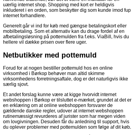
uærlig internet shop. Shopping med kort er heldigvis
inkluderet i en orden, som beskytter dig som kunde imod fup
internet forhandlere.
Generelt går vi ind for køb med gængse betalingskort eller
mobilbetaling. Som et alternativ kan du drage fordel af en
afbetalingsløsning på pottemulden fra f.eks. ViaBill, hvis du
hellere vil dække prisen over flere uger.
Netbutikker med pottemuld
Forud for at nogen bestiller pottemuld hos en online
virksomhed i Børkop behøver man altid skimme
virksomhedens forretningsaftale, dog er det naturligvis ikke
særlig sjovt.
Et andet forslag kunne være at kigge hvorvidt internet
webshoppen i Børkop er tilsluttet e-mærket, grundet at det er
en erklæring om at online webshoppen forsvarer de
gældende danske regler, udover at internet webshoppen
rutinemæssigt revurderes af jurister som har megen viden
om lovgivningen. Desuden får du anledning til support, hvis
du oplever problemer med pottemulden som følge af dit køb.