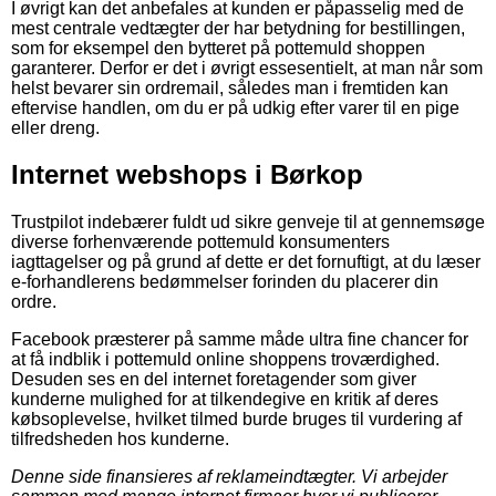
I øvrigt kan det anbefales at kunden er påpasselig med de
mest centrale vedtægter der har betydning for bestillingen,
som for eksempel den bytteret på pottemuld shoppen
garanterer. Derfor er det i øvrigt essesentielt, at man når som
helst bevarer sin ordremail, således man i fremtiden kan
eftervise handlen, om du er på udkig efter varer til en pige
eller dreng.
Internet webshops i Børkop
Trustpilot indebærer fuldt ud sikre genveje til at gennemsøge
diverse forhenværende pottemuld konsumenters
iagttagelser og på grund af dette er det fornuftigt, at du læser
e-forhandlerens bedømmelser forinden du placerer din
ordre.
Facebook præsterer på samme måde ultra fine chancer for
at få indblik i pottemuld online shoppens troværdighed.
Desuden ses en del internet foretagender som giver
kunderne mulighed for at tilkendegive en kritik af deres
købsoplevelse, hvilket tilmed burde bruges til vurdering af
tilfredsheden hos kunderne.
Denne side finansieres af reklameindtægter. Vi arbejder