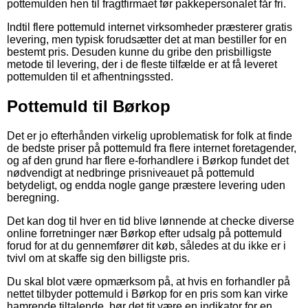
pottemulden hen til fragtfirmaet før pakkepersonalet får fri.
Indtil flere pottemuld internet virksomheder præsterer gratis
levering, men typisk forudsætter det at man bestiller for en
bestemt pris. Desuden kunne du gribe den prisbilligste
metode til levering, der i de fleste tilfælde er at få leveret
pottemulden til et afhentningssted.
Pottemuld til Børkop
Det er jo efterhånden virkelig uproblematisk for folk at finde
de bedste priser på pottemuld fra flere internet foretagender,
og af den grund har flere e-forhandlere i Børkop fundet det
nødvendigt at nedbringe prisniveauet på pottemuld
betydeligt, og endda nogle gange præstere levering uden
beregning.
Det kan dog til hver en tid blive lønnende at checke diverse
online forretninger nær Børkop efter udsalg på pottemuld
forud for at du gennemfører dit køb, således at du ikke er i
tvivl om at skaffe sig den billigste pris.
Du skal blot være opmærksom på, at hvis en forhandler på
nettet tilbyder pottemuld i Børkop for en pris som kan virke
hamrende tiltalende, bør det tit være en indikator for en