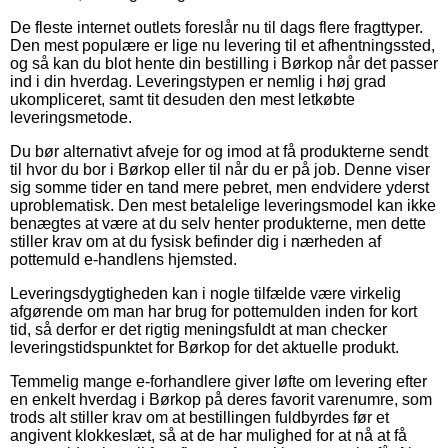
De fleste internet outlets foreslår nu til dags flere fragttyper.
Den mest populære er lige nu levering til et afhentningssted,
og så kan du blot hente din bestilling i Børkop når det passer
ind i din hverdag. Leveringstypen er nemlig i høj grad
ukompliceret, samt tit desuden den mest letkøbte
leveringsmetode.
Du bør alternativt afveje for og imod at få produkterne sendt
til hvor du bor i Børkop eller til når du er på job. Denne viser
sig somme tider en tand mere pebret, men endvidere yderst
uproblematisk. Den mest betalelige leveringsmodel kan ikke
benægtes at være at du selv henter produkterne, men dette
stiller krav om at du fysisk befinder dig i nærheden af
pottemuld e-handlens hjemsted.
Leveringsdygtigheden kan i nogle tilfælde være virkelig
afgørende om man har brug for pottemulden inden for kort
tid, så derfor er det rigtig meningsfuldt at man checker
leveringstidspunktet for Børkop for det aktuelle produkt.
Temmelig mange e-forhandlere giver løfte om levering efter
en enkelt hverdag i Børkop på deres favorit varenumre, som
trods alt stiller krav om at bestillingen fuldbyrdes før et
angivent klokkeslæt, så at de har mulighed for at nå at få