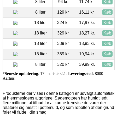
8 liter
94 kr.
11,74 kr.
Køb
8 liter
129 kr.
16,11 kr.
Køb
18 liter
324 kr.
17,97 kr.
Køb
18 liter
329 kr.
18,27 kr.
Køb
18 liter
339 kr.
18,83 kr.
Køb
18 liter
359 kr.
19,94 kr.
Køb
8 liter
320 kr.
39,99 kr.
Køb
*
Seneste opdatering
: 17. marts 2022 -
Leveringssted
: 8000
Aarhus
Produkterne der vises i denne kategori er udvalgt automatisk
af hjemmesidens algoritme. Søgemotoren har hurtigt ledt
flere millioner af tilbud for at kunne fremvise de varer der
relaterer sig mest til pottemuld, og som robotten af den grund
føler vil falde i din smag.