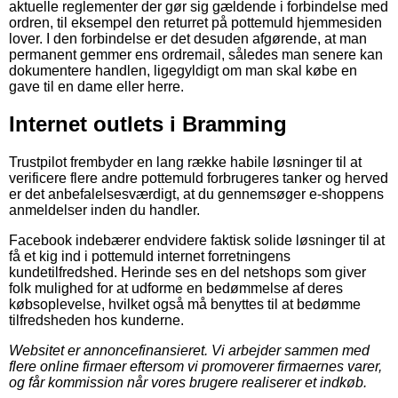
aktuelle reglementer der gør sig gældende i forbindelse med
ordren, til eksempel den returret på pottemuld hjemmesiden
lover. I den forbindelse er det desuden afgørende, at man
permanent gemmer ens ordremail, således man senere kan
dokumentere handlen, ligegyldigt om man skal købe en
gave til en dame eller herre.
Internet outlets i Bramming
Trustpilot frembyder en lang række habile løsninger til at
verificere flere andre pottemuld forbrugeres tanker og herved
er det anbefalelsesværdigt, at du gennemsøger e-shoppens
anmeldelser inden du handler.
Facebook indebærer endvidere faktisk solide løsninger til at
få et kig ind i pottemuld internet forretningens
kundetilfredshed. Herinde ses en del netshops som giver
folk mulighed for at udforme en bedømmelse af deres
købsoplevelse, hvilket også må benyttes til at bedømme
tilfredsheden hos kunderne.
Websitet er annoncefinansieret. Vi arbejder sammen med
flere online firmaer eftersom vi promoverer firmaernes varer,
og får kommission når vores brugere realiserer et indkøb.