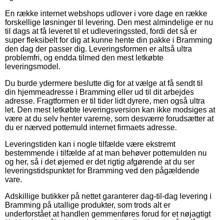
En række internet webshops udlover i vore dage en række
forskellige løsninger til levering. Den mest almindelige er nu
til dags at få leveret til et udleveringssted, fordi det så er
super fleksibelt for dig at kunne hente din pakke i Bramming
den dag der passer dig. Leveringsformen er altså ultra
problemfri, og endda tilmed den mest letkøbte
leveringsmodel.
Du burde ydermere beslutte dig for at vælge at få sendt til
din hjemmeadresse i Bramming eller ud til dit arbejdes
adresse. Fragtformen er til tider lidt dyrere, men også ultra
let. Den mest letkøbte leveringsversion kan ikke modsiges at
være at du selv henter varerne, som desværre forudsætter at
du er nærved pottemuld internet firmaets adresse.
Leveringstiden kan i nogle tilfælde være ekstremt
bestemmende i tilfælde af at man behøver pottemulden nu
og her, så i det øjemed er det rigtig afgørende at du ser
leveringstidspunktet for Bramming ved den pågældende
vare.
Adskillige butikker på nettet garanterer dag-til-dag levering i
Bramming på utallige produkter, som trods alt er
underforstået at handlen gemmenføres forud for et nøjagtigt