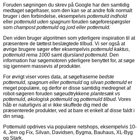
Foruden søgningen du skrev på Google har den samtidig
medtaget søgefraser, som den kan se at andre folk normalt
bruger i den forbindelse, eksempelvis
pottemuld indhold
eller
pottemuld uden spagnum
foruden søgeforespørgsler
som
champost pottemuld
og
jord eller pottemuld
.
Den viden bruger algoritmen som yderligere inspiration til at
præsentere de tættest beslægtede tilbud. Vi ser også at
øvrige brugere søger efter eksempelvis
pottemuld kaktus
,
pottemuld rema 1000
samt
djursland pottemuld
. Den
information har søgemotoren yderligere benyttet for, at søge
sig igennem massevis af produkter.
For øvrigt viser vores data, at søgefraserne
bedste
pottemuld
,
spagnum eller pottemuld
og
silvan pottemuld
er
meget populære, og derfor er disse samtidig medregnet af
robot-søgeren foruden søgeudtrykkene
plantesæk vs
pottemuld
,
økologisk pottemuld
og
pottemuld tilbud
. Vores
håb er naturligvis at vi ikke skuffede dig med de
præsenterede produkter, ved at bare et enkelt af disse faldt i
din smag.
Pottemuld opdrives via populære netshops, eksempelvis 10-
4, Jem og Fix, Silvan, Davidsen, Bygma, Bauhaus, XL-Byg
og Stark.