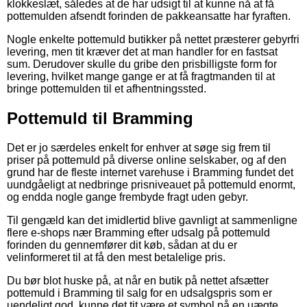
klokkeslæt, således at de har udsigt til at kunne nå at få
pottemulden afsendt forinden de pakkeansatte har fyraften.
Nogle enkelte pottemuld butikker på nettet præsterer gebyrfri
levering, men tit kræver det at man handler for en fastsat
sum. Derudover skulle du gribe den prisbilligste form for
levering, hvilket mange gange er at få fragtmanden til at
bringe pottemulden til et afhentningssted.
Pottemuld til Bramming
Det er jo særdeles enkelt for enhver at søge sig frem til
priser på pottemuld på diverse online selskaber, og af den
grund har de fleste internet varehuse i Bramming fundet det
uundgåeligt at nedbringe prisniveauet på pottemuld enormt,
og endda nogle gange frembyde fragt uden gebyr.
Til gengæld kan det imidlertid blive gavnligt at sammenligne
flere e-shops nær Bramming efter udsalg på pottemuld
forinden du gennemfører dit køb, sådan at du er
velinformeret til at få den mest betalelige pris.
Du bør blot huske på, at når en butik på nettet afsætter
pottemuld i Bramming til salg for en udsalgspris som er
uendeligt god, kunne det tit være et symbol på en uægte