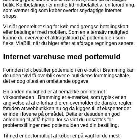
butik. Kortbetalinger er imidlertid indbefattet af en forordning,
som værner dig som køber overfor snydagtige internet
shops.
Vi slår generelt et slag for køb med gængse betalingskort
eller betalinger med mobilen. Som en alternativ mulighed
kunne du overveje et afdragstilbud på pottemulden som
f.eks. ViaBill, når du higer efter at afdrage regningen senere.
Internet varehuse med pottemuld
Forinden folk bestiller pottemuld i en e-butik i Bramming kan
de uden tvivl få overblik over e-butikkens forretningsaftale,
det er dog oftest en omfattende opgave.
En anden mulighed er at bemærke om internet
virksomheden i Bramming er e-mærket, som typisk er en
angivelse af at e-forhandleren overholder de danske regler,
foruden at webbutikken nu og da kigges til af eksperter der
er inde i lovene på området. Dette er desuden en god
anledning til at få hjælp, for så vidt du udsættes for
problemstillinger med pottemulden ved din bestilling.
Tilmed er det fornuftigt at køber er på vagt for de mest