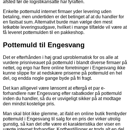
afsted før de logistikansatte har fyraften.
Enkelte pottemuld internet firmaer yder levering uden
betaling, men undertiden er det betinget af at du handler for
en fastsat sum. Alternativt burde man vælge den mest
letkøbte leveringsudgave, hvilket i mange tilfælde vil være at
få leveret pottemulden til en pakkeshop.
Pottemuld til Engesvang
Det er efterhånden i høj grad uproblematisk for os alle at
vurdere prisniveauet på pottemuld i blandt diverse firmaer på
nettet, og ergo har flere online forretninger i Engesvang ikke
kunne slippe for at nedskære priserne på pottemuld en hel
del, og endda nogle gange byde på fri fragt.
Det kan alligevel være lønsomt at eftergå et par e-
forhandlere nær Engesvang efter rabatkoder på pottemuld
inden du handler, så du er usvigeligt sikker på at modtage
den mindst kostelige pris.
Man skal blot ikke glemme, at ifald en online butik frembyder
pottemuld i Engesvang til salg for en pris der virker utrolig
gunstig, så kan det ofte være et karakteristika der viser en
uægte internet forhandler. Kortbestillinger er trods alt en del