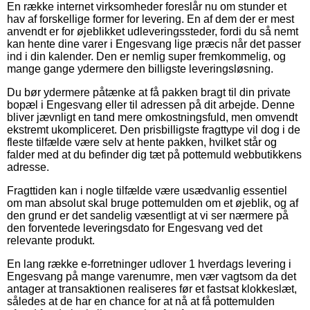
En række internet virksomheder foreslår nu om stunder et
hav af forskellige former for levering. En af dem der er mest
anvendt er for øjeblikket udleveringssteder, fordi du så nemt
kan hente dine varer i Engesvang lige præcis når det passer
ind i din kalender. Den er nemlig super fremkommelig, og
mange gange ydermere den billigste leveringsløsning.
Du bør ydermere påtænke at få pakken bragt til din private
bopæl i Engesvang eller til adressen på dit arbejde. Denne
bliver jævnligt en tand mere omkostningsfuld, men omvendt
ekstremt ukompliceret. Den prisbilligste fragttype vil dog i de
fleste tilfælde være selv at hente pakken, hvilket står og
falder med at du befinder dig tæt på pottemuld webbutikkens
adresse.
Fragttiden kan i nogle tilfælde være usædvanlig essentiel
om man absolut skal bruge pottemulden om et øjeblik, og af
den grund er det sandelig væsentligt at vi ser nærmere på
den forventede leveringsdato for Engesvang ved det
relevante produkt.
En lang række e-forretninger udlover 1 hverdags levering i
Engesvang på mange varenumre, men vær vagtsom da det
antager at transaktionen realiseres før et fastsat klokkeslæt,
således at de har en chance for at nå at få pottemulden