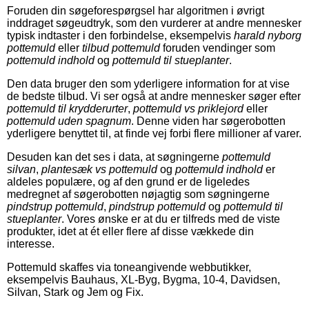
Foruden din søgeforespørgsel har algoritmen i øvrigt
inddraget søgeudtryk, som den vurderer at andre mennesker
typisk indtaster i den forbindelse, eksempelvis
harald nyborg
pottemuld
eller
tilbud pottemuld
foruden vendinger som
pottemuld indhold
og
pottemuld til stueplanter
.
Den data bruger den som yderligere information for at vise
de bedste tilbud. Vi ser også at andre mennesker søger efter
pottemuld til krydderurter
,
pottemuld vs priklejord
eller
pottemuld uden spagnum
. Denne viden har søgerobotten
yderligere benyttet til, at finde vej forbi flere millioner af varer.
Desuden kan det ses i data, at søgningerne
pottemuld
silvan
,
plantesæk vs pottemuld
og
pottemuld indhold
er
aldeles populære, og af den grund er de ligeledes
medregnet af søgerobotten nøjagtig som søgningerne
pindstrup pottemuld
,
pindstrup pottemuld
og
pottemuld til
stueplanter
. Vores ønske er at du er tilfreds med de viste
produkter, idet at ét eller flere af disse vækkede din
interesse.
Pottemuld skaffes via toneangivende webbutikker,
eksempelvis Bauhaus, XL-Byg, Bygma, 10-4, Davidsen,
Silvan, Stark og Jem og Fix.