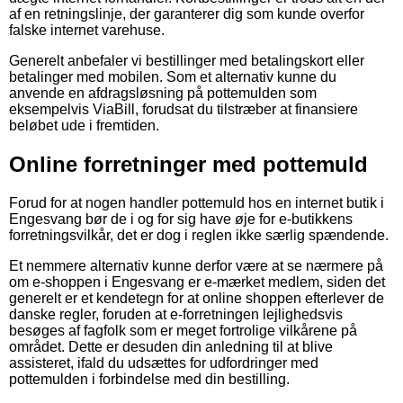
af en retningslinje, der garanterer dig som kunde overfor
falske internet varehuse.
Generelt anbefaler vi bestillinger med betalingskort eller
betalinger med mobilen. Som et alternativ kunne du
anvende en afdragsløsning på pottemulden som
eksempelvis ViaBill, forudsat du tilstræber at finansiere
beløbet ude i fremtiden.
Online forretninger med pottemuld
Forud for at nogen handler pottemuld hos en internet butik i
Engesvang bør de i og for sig have øje for e-butikkens
forretningsvilkår, det er dog i reglen ikke særlig spændende.
Et nemmere alternativ kunne derfor være at se nærmere på
om e-shoppen i Engesvang er e-mærket medlem, siden det
generelt er et kendetegn for at online shoppen efterlever de
danske regler, foruden at e-forretningen lejlighedsvis
besøges af fagfolk som er meget fortrolige vilkårene på
området. Dette er desuden din anledning til at blive
assisteret, ifald du udsættes for udfordringer med
pottemulden i forbindelse med din bestilling.