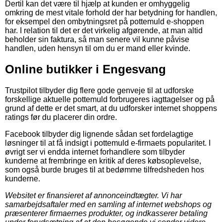
Dertil kan det være til hjælp at kunden er omhyggelig
omkring de mest vitale forhold der har betydning for handlen,
for eksempel den ombytningsret på pottemuld e-shoppen
har. I relation til det er det virkelig afgørende, at man altid
beholder sin faktura, så man senere vil kunne påvise
handlen, uden hensyn til om du er mand eller kvinde.
Online butikker i Engesvang
Trustpilot tilbyder dig flere gode genveje til at udforske
forskellige aktuelle pottemuld forbrugeres iagttagelser og på
grund af dette er det smart, at du udforsker internet shoppens
ratings før du placerer din ordre.
Facebook tilbyder dig lignende sådan set fordelagtige
løsninger til at få indsigt i pottemuld e-firmaets popularitet. I
øvrigt ser vi endda internet forhandlere som tilbyder
kunderne at frembringe en kritik af deres købsoplevelse,
som også burde bruges til at bedømme tilfredsheden hos
kunderne.
Websitet er finansieret af annonceindtægter. Vi har
samarbejdsaftaler med en samling af internet webshops og
præsenterer firmaernes produkter, og indkasserer betaling