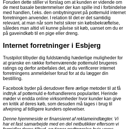
Foruden dette stiller vi forslag om at kunden er vidende om
de mest basale bestemmelser der kan spille ind i forbindelse
med handlen, f.eks. den ombytningsret på pottemuld internet
forretningen anvender. I relation til det er det samtidig
relevant, at man når som helst sikrer sin købsbekræftelse,
således man altid vil kunne påvise sit køb, uanset om du er
på gaveindkøb til en pige eller dreng.
Internet forretninger i Esbjerg
Trustpilot tilbyder dig fuldstændig hæderlige muligheder for
at granske en række forhenværende pottemuld brugeres
ratings og derfor anbefales det, at du verificerer internet
forretningens anmeldelser forud for at du lægger din
bestilling.
Facebook byder på derudover flere ærlige metoder til at få
indtryk af pottemuld e-forhandlerens popularitet. Herinde
møder vi endda online virksomheder hvor kunder kan give
en kritik af deres køb, som desuden må tages i brug til
afvejning af tidligere kunders oplevelser.
Denne hjemmeside er finansieret af reklameindtægter. Vi
har et fast samarbejde med en del netbutikker eftersom vi