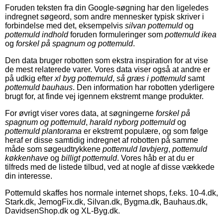
Foruden teksten fra din Google-søgning har den ligeledes
indregnet søgeord, som andre mennesker typisk skriver i
forbindelse med det, eksempelvis
silvan pottemuld
og
pottemuld indhold
foruden formuleringer som
pottemuld ikea
og
forskel på spagnum og pottemuld
.
Den data bruger robotten som ekstra inspiration for at vise
de mest relaterede varer. Vores data viser også at andre er
på udkig efter
xl byg pottemuld
,
så græs i pottemuld
samt
pottemuld bauhaus
. Den information har robotten yderligere
brugt for, at finde vej igennem ekstremt mange produkter.
For øvrigt viser vores data, at søgningerne
forskel på
spagnum og pottemuld
,
harald nyborg pottemuld
og
pottemuld plantorama
er ekstremt populære, og som følge
heraf er disse samtidig indregnet af robotten på samme
måde som søgeudtrykkene
pottemuld løvbjerg
,
pottemuld
køkkenhave
og
billigt pottemuld
. Vores håb er at du er
tilfreds med de listede tilbud, ved at nogle af disse vækkede
din interesse.
Pottemuld skaffes hos normale internet shops, f.eks. 10-4.dk,
Stark.dk, JemogFix.dk, Silvan.dk, Bygma.dk, Bauhaus.dk,
DavidsenShop.dk og XL-Byg.dk.