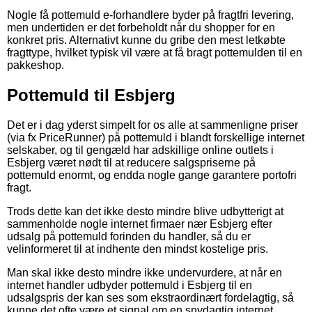
Nogle få pottemuld e-forhandlere byder på fragtfri levering,
men undertiden er det forbeholdt når du shopper for en
konkret pris. Alternativt kunne du gribe den mest letkøbte
fragttype, hvilket typisk vil være at få bragt pottemulden til en
pakkeshop.
Pottemuld til Esbjerg
Det er i dag yderst simpelt for os alle at sammenligne priser
(via fx PriceRunner) på pottemuld i blandt forskellige internet
selskaber, og til gengæld har adskillige online outlets i
Esbjerg været nødt til at reducere salgspriserne på
pottemuld enormt, og endda nogle gange garantere portofri
fragt.
Trods dette kan det ikke desto mindre blive udbytterigt at
sammenholde nogle internet firmaer nær Esbjerg efter
udsalg på pottemuld forinden du handler, så du er
velinformeret til at indhente den mindst kostelige pris.
Man skal ikke desto mindre ikke undervurdere, at når en
internet handler udbyder pottemuld i Esbjerg til en
udsalgspris der kan ses som ekstraordinært fordelagtig, så
kunne det ofte være et signal om en snydagtig internet