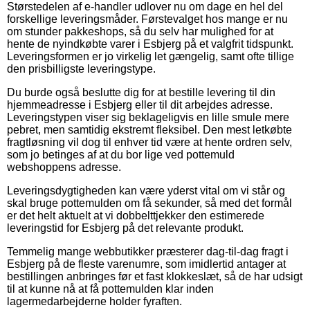
Størstedelen af e-handler udlover nu om dage en hel del
forskellige leveringsmåder. Førstevalget hos mange er nu
om stunder pakkeshops, så du selv har mulighed for at
hente de nyindkøbte varer i Esbjerg på et valgfrit tidspunkt.
Leveringsformen er jo virkelig let gængelig, samt ofte tillige
den prisbilligste leveringstype.
Du burde også beslutte dig for at bestille levering til din
hjemmeadresse i Esbjerg eller til dit arbejdes adresse.
Leveringstypen viser sig beklageligvis en lille smule mere
pebret, men samtidig ekstremt fleksibel. Den mest letkøbte
fragtløsning vil dog til enhver tid være at hente ordren selv,
som jo betinges af at du bor lige ved pottemuld
webshoppens adresse.
Leveringsdygtigheden kan være yderst vital om vi står og
skal bruge pottemulden om få sekunder, så med det formål
er det helt aktuelt at vi dobbelttjekker den estimerede
leveringstid for Esbjerg på det relevante produkt.
Temmelig mange webbutikker præsterer dag-til-dag fragt i
Esbjerg på de fleste varenumre, som imidlertid antager at
bestillingen anbringes før et fast klokkeslæt, så de har udsigt
til at kunne nå at få pottemulden klar inden
lagermedarbejderne holder fyraften.