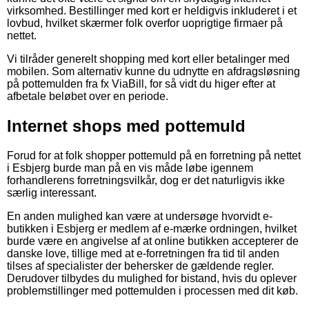
virksomhed. Bestillinger med kort er heldigvis inkluderet i et
lovbud, hvilket skærmer folk overfor uoprigtige firmaer på
nettet.
Vi tilråder generelt shopping med kort eller betalinger med
mobilen. Som alternativ kunne du udnytte en afdragsløsning
på pottemulden fra fx ViaBill, for så vidt du higer efter at
afbetale beløbet over en periode.
Internet shops med pottemuld
Forud for at folk shopper pottemuld på en forretning på nettet
i Esbjerg burde man på en vis måde løbe igennem
forhandlerens forretningsvilkår, dog er det naturligvis ikke
særlig interessant.
En anden mulighed kan være at undersøge hvorvidt e-
butikken i Esbjerg er medlem af e-mærke ordningen, hvilket
burde være en angivelse af at online butikken accepterer de
danske love, tillige med at e-forretningen fra tid til anden
tilses af specialister der behersker de gældende regler.
Derudover tilbydes du mulighed for bistand, hvis du oplever
problemstillinger med pottemulden i processen med dit køb.