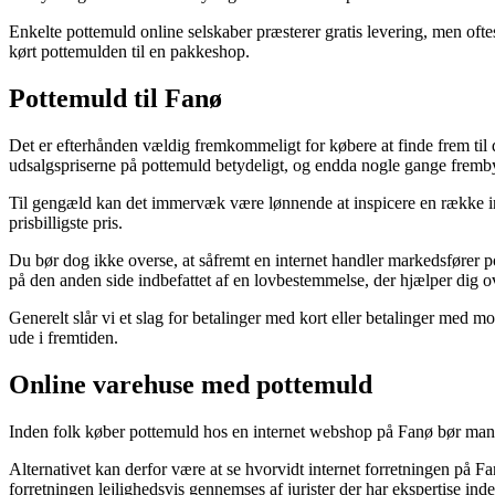
Enkelte pottemuld online selskaber præsterer gratis levering, men oftes
kørt pottemulden til en pakkeshop.
Pottemuld til Fanø
Det er efterhånden vældig fremkommeligt for købere at finde frem til d
udsalgspriserne på pottemuld betydeligt, og endda nogle gange frembyd
Til gengæld kan det immervæk være lønnende at inspicere en række in
prisbilligste pris.
Du bør dog ikke overse, at såfremt en internet handler markedsfører po
på den anden side indbefattet af en lovbestemmelse, der hjælper dig o
Generelt slår vi et slag for betalinger med kort eller betalinger med
ude i fremtiden.
Online varehuse med pottemuld
Inden folk køber pottemuld hos en internet webshop på Fanø bør man nå
Alternativet kan derfor være at se hvorvidt internet forretningen på
forretningen lejlighedsvis gennemses af jurister der har ekspertise i