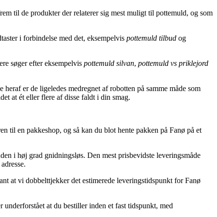
em til de produkter der relaterer sig mest muligt til pottemuld, og som
taster i forbindelse med det, eksempelvis
pottemuld tilbud
og
gere søger efter eksempelvis
pottemuld silvan
,
pottemuld vs priklejord
ge heraf er de ligeledes medregnet af robotten på samme måde som
t at ét eller flere af disse faldt i din smag.
dren til en pakkeshop, og så kan du blot hente pakken på Fanø på et
desuden i høj grad gnidningsløs. Den mest prisbevidste leveringsmåde
 adresse.
ant at vi dobbelttjekker det estimerede leveringstidspunkt for Fanø
derforstået at du bestiller inden et fast tidspunkt, med