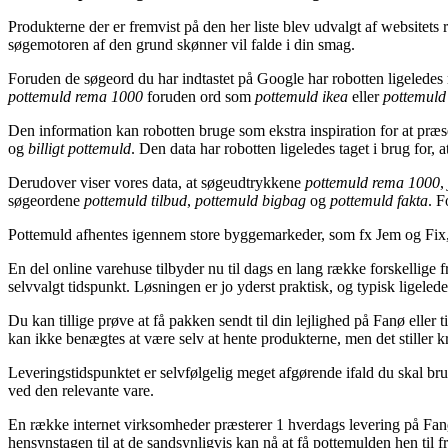
Produkterne der er fremvist på den her liste blev udvalgt af websitets
søgemotoren af den grund skønner vil falde i din smag.
Foruden de søgeord du har indtastet på Google har robotten ligeledes
pottemuld rema 1000
foruden ord som
pottemuld ikea
eller
pottemuld 
Den information kan robotten bruge som ekstra inspiration for at præse
og
billigt pottemuld
. Den data har robotten ligeledes taget i brug for, a
Derudover viser vores data, at søgeudtrykkene
pottemuld rema 1000
,
søgeordene
pottemuld tilbud
,
pottemuld bigbag
og
pottemuld fakta
. F
Pottemuld afhentes igennem store byggemarkeder, som fx Jem og Fix
En del online varehuse tilbyder nu til dags en lang række forskellige 
selvvalgt tidspunkt. Løsningen er jo yderst praktisk, og typisk ligeled
Du kan tillige prøve at få pakken sendt til din lejlighed på Fanø eller
kan ikke benægtes at være selv at hente produkterne, men det stiller 
Leveringstidspunktet er selvfølgelig meget afgørende ifald du skal bru
ved den relevante vare.
En række internet virksomheder præsterer 1 hverdags levering på Fanø
hensynstagen til at de sandsynligvis kan nå at få pottemulden hen til