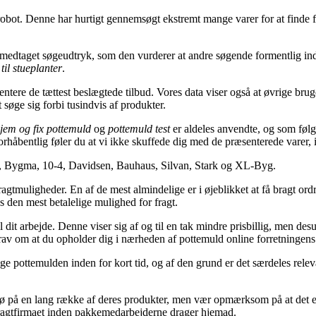
 robot. Denne har hurtigt gennemsøgt ekstremt mange varer for at finde fr
 medtaget søgeudtryk, som den vurderer at andre søgende formentlig ind
til stueplanter
.
ntere de tættest beslægtede tilbud. Vores data viser også at øvrige bru
t søge sig forbi tusindvis af produkter.
jem og fix pottemuld
og
pottemuld test
er aldeles anvendte, og som føl
orhåbentlig føler du at vi ikke skuffede dig med de præsenterede varer, ide
, Bygma, 10-4, Davidsen, Bauhaus, Silvan, Stark og XL-Byg.
fragtmuligheder. En af de mest almindelige er i øjeblikket at få bragt or
es den mest betalelige mulighed for fragt.
 til dit arbejde. Denne viser sig af og til en tak mindre prisbillig, men 
krav om at du opholder dig i nærheden af pottemuld online forretningens
ge pottemulden inden for kort tid, og af den grund er det særdeles relev
 på en lang række af deres produkter, men vær opmærksom på at det er un
 fragtfirmaet inden pakkemedarbejderne drager hjemad.