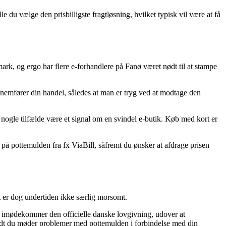
e du vælge den prisbilligste fragtløsning, hvilket typisk vil være at få
mark, og ergo har flere e-forhandlere på Fanø været nødt til at stampe
nemfører din handel, således at man er tryg ved at modtage den
i nogle tilfælde være et signal om en svindel e-butik. Køb med kort er
på pottemulden fra fx ViaBill, såfremt du ønsker at afdrage prisen
t er dog undertiden ikke særlig morsomt.
en imødekommer den officielle danske lovgivning, udover at
å vidt du møder problemer med pottemulden i forbindelse med din