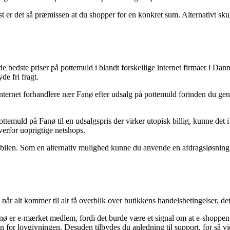
t er det så præmissen at du shopper for en konkret sum. Alternativt skull
e bedste priser på pottemuld i blandt forskellige internet firmaer i Dan
e fri fragt.
ternet forhandlere nær Fanø efter udsalg på pottemuld forinden du gen
ttemuld på Fanø til en udsalgspris der virker utopisk billig, kunne det 
verfor uoprigtige netshops.
 mobilen. Som en alternativ mulighed kunne du anvende en afdragsløsning 
r alt kommer til alt få overblik over butikkens handelsbetingelser, de
 Fanø er e-mærket medlem, fordi det burde være et signal om at e-shopp
nden for lovgivningen. Desuden tilbydes du anledning til support, for s