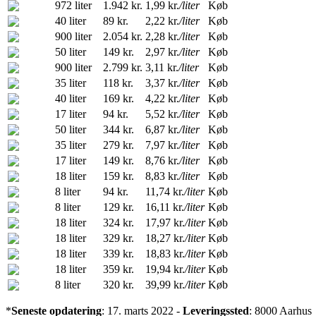
972 liter
1.942 kr.
1,99 kr.
/liter
Køb
40 liter
89 kr.
2,22 kr.
/liter
Køb
900 liter
2.054 kr.
2,28 kr.
/liter
Køb
50 liter
149 kr.
2,97 kr.
/liter
Køb
900 liter
2.799 kr.
3,11 kr.
/liter
Køb
35 liter
118 kr.
3,37 kr.
/liter
Køb
40 liter
169 kr.
4,22 kr.
/liter
Køb
17 liter
94 kr.
5,52 kr.
/liter
Køb
50 liter
344 kr.
6,87 kr.
/liter
Køb
35 liter
279 kr.
7,97 kr.
/liter
Køb
17 liter
149 kr.
8,76 kr.
/liter
Køb
18 liter
159 kr.
8,83 kr.
/liter
Køb
8 liter
94 kr.
11,74 kr.
/liter
Køb
8 liter
129 kr.
16,11 kr.
/liter
Køb
18 liter
324 kr.
17,97 kr.
/liter
Køb
18 liter
329 kr.
18,27 kr.
/liter
Køb
18 liter
339 kr.
18,83 kr.
/liter
Køb
18 liter
359 kr.
19,94 kr.
/liter
Køb
8 liter
320 kr.
39,99 kr.
/liter
Køb
*
Seneste opdatering
: 17. marts 2022 -
Leveringssted
: 8000 Aarhus