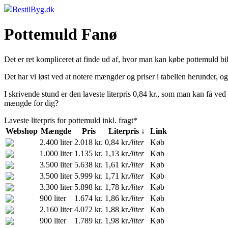
BestilByg.dk
Pottemuld Fanø
Det er ret kompliceret at finde ud af, hvor man kan købe pottemuld bil
Det har vi løst ved at notere mængder og priser i tabellen herunder, o
I skrivende stund er den laveste literpris 0,84 kr., som man kan få ved 
mængde for dig?
Laveste literpris for pottemuld inkl. fragt*
Webshop
Mængde
Pris
Literpris ↓
Link
2.400 liter
2.018 kr.
0,84 kr.
/liter
Køb
1.000 liter
1.135 kr.
1,13 kr.
/liter
Køb
3.500 liter
5.638 kr.
1,61 kr.
/liter
Køb
3.500 liter
5.999 kr.
1,71 kr.
/liter
Køb
3.300 liter
5.898 kr.
1,78 kr.
/liter
Køb
900 liter
1.674 kr.
1,86 kr.
/liter
Køb
2.160 liter
4.072 kr.
1,88 kr.
/liter
Køb
900 liter
1.789 kr.
1,98 kr.
/liter
Køb