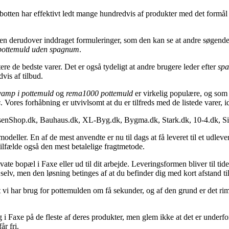
botten har effektivt ledt mange hundredvis af produkter med det formål 
 derudover inddraget formuleringer, som den kan se at andre søgende of
pottemuld uden spagnum
.
re de bedste varer. Det er også tydeligt at andre brugere leder efter
sp
vis af tilbud.
vamp i pottemuld
og
rema1000 pottemuld
er virkelig populære, og som 
s
. Vores forhåbning er utvivlsomt at du er tilfreds med de listede varer, 
senShop.dk, Bauhaus.dk, XL-Byg.dk, Bygma.dk, Stark.dk, 10-4.dk, Si
odeller. En af de mest anvendte er nu til dags at få leveret til et udlev
tilfælde også den mest betalelige fragtmetode.
private bopæl i Faxe eller ud til dit arbejde. Leveringsformen bliver til t
selv, men den løsning betinges af at du befinder dig med kort afstand t
vi har brug for pottemulden om få sekunder, og af den grund er det rimel
Faxe på de fleste af deres produkter, men glem ikke at det er underfors
år fri.