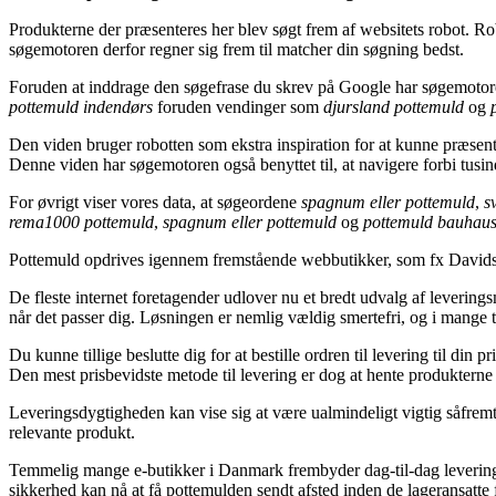
Produkterne der præsenteres her blev søgt frem af websitets robot. Ro
søgemotoren derfor regner sig frem til matcher din søgning bedst.
Foruden at inddrage den søgefrase du skrev på Google har søgemotoren
pottemuld indendørs
foruden vendinger som
djursland pottemuld
og
Den viden bruger robotten som ekstra inspiration for at kunne præsente
Denne viden har søgemotoren også benyttet til, at navigere forbi tusind
For øvrigt viser vores data, at søgeordene
spagnum eller pottemuld
,
s
rema1000 pottemuld
,
spagnum eller pottemuld
og
pottemuld bauhau
Pottemuld opdrives igennem fremstående webbutikker, som fx David
De fleste internet foretagender udlover nu et bredt udvalg af leveringsm
når det passer dig. Løsningen er nemlig vældig smertefri, og i mange 
Du kunne tillige beslutte dig for at bestille ordren til levering til din 
Den mest prisbevidste metode til levering er dog at hente produkterne 
Leveringsdygtigheden kan vise sig at være ualmindeligt vigtig såfremt 
relevante produkt.
Temmelig mange e-butikker i Danmark frembyder dag-til-dag levering i 
sikkerhed kan nå at få pottemulden sendt afsted inden de lageransatte f