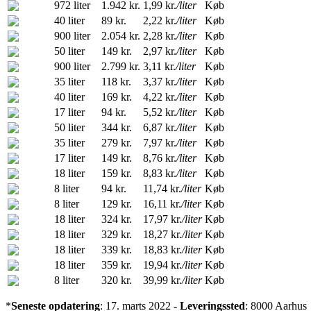
972 liter
1.942 kr.
1,99 kr.
/liter
Køb
40 liter
89 kr.
2,22 kr.
/liter
Køb
900 liter
2.054 kr.
2,28 kr.
/liter
Køb
50 liter
149 kr.
2,97 kr.
/liter
Køb
900 liter
2.799 kr.
3,11 kr.
/liter
Køb
35 liter
118 kr.
3,37 kr.
/liter
Køb
40 liter
169 kr.
4,22 kr.
/liter
Køb
17 liter
94 kr.
5,52 kr.
/liter
Køb
50 liter
344 kr.
6,87 kr.
/liter
Køb
35 liter
279 kr.
7,97 kr.
/liter
Køb
17 liter
149 kr.
8,76 kr.
/liter
Køb
18 liter
159 kr.
8,83 kr.
/liter
Køb
8 liter
94 kr.
11,74 kr.
/liter
Køb
8 liter
129 kr.
16,11 kr.
/liter
Køb
18 liter
324 kr.
17,97 kr.
/liter
Køb
18 liter
329 kr.
18,27 kr.
/liter
Køb
18 liter
339 kr.
18,83 kr.
/liter
Køb
18 liter
359 kr.
19,94 kr.
/liter
Køb
8 liter
320 kr.
39,99 kr.
/liter
Køb
*
Seneste opdatering
: 17. marts 2022 -
Leveringssted
: 8000 Aarhus