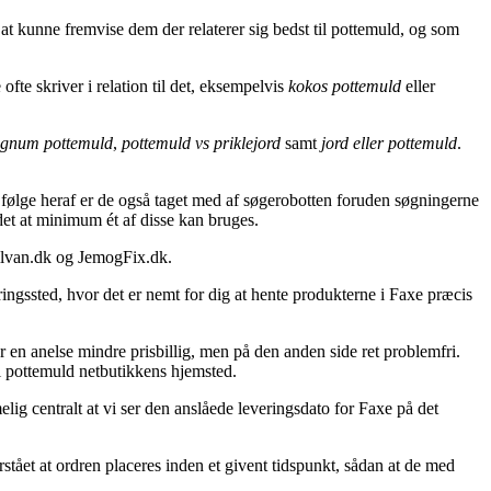
at kunne fremvise dem der relaterer sig bedst til pottemuld, og som
te skriver i relation til det, eksempelvis
kokos pottemuld
eller
agnum pottemuld
,
pottemuld vs priklejord
samt
jord eller pottemuld
.
følge heraf er de også taget med af søgerobotten foruden søgningerne
idet at minimum ét af disse kan bruges.
lvan.dk og JemogFix.dk.
eringssted, hvor det er nemt for dig at hente produkterne i Faxe præcis
ider en anelse mindre prisbillig, men på den anden side ret problemfri.
il pottemuld netbutikkens hjemsted.
ig centralt at vi ser den anslåede leveringsdato for Faxe på det
tået at ordren placeres inden et givent tidspunkt, sådan at de med