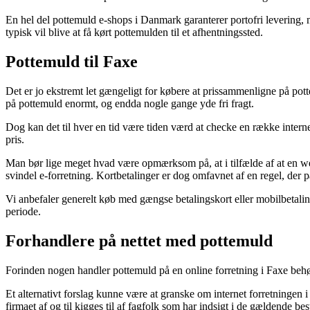
En hel del pottemuld e-shops i Danmark garanterer portofri levering, m
typisk vil blive at få kørt pottemulden til et afhentningssted.
Pottemuld til Faxe
Det er jo ekstremt let gængeligt for købere at prissammenligne på pott
på pottemuld enormt, og endda nogle gange yde fri fragt.
Dog kan det til hver en tid være tiden værd at checke en række intern
pris.
Man bør lige meget hvad være opmærksom på, at i tilfælde af at en we
svindel e-forretning. Kortbetalinger er dog omfavnet af en regel, der 
Vi anbefaler generelt køb med gængse betalingskort eller mobilbetalin
periode.
Forhandlere på nettet med pottemuld
Forinden nogen handler pottemuld på en online forretning i Faxe behø
Et alternativt forslag kunne være at granske om internet forretningen i
firmaet af og til kigges til af fagfolk som har indsigt i de gældende