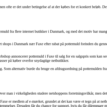
en ofte er det under betingelse af at der købes for et konkret beløb. De
emuld fra flere internet butikker i Danmark, og med det motiv har mange 
et shops i Danmark nær Faxe efter rabat på pottemuld forinden du genne
bshop annoncerer pottemuld i Faxe til salg for en salgspris som kan se
passer på køber overfor snydagtige netbutikker.
g. Som alternativ burde du bruge en afdragsordning på pottemulden fra fx
ver man i virkeligheden studere netshoppens forretningsvilkår, men det
 Faxe er medlem af e-mærket, grundet at det kan være et tegn på at netbuti
 bestemmelser. Desuden får du chance for support, hvis du får dilemmaer