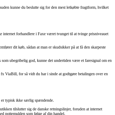
suden kunne du beslutte sig for den mest letkøbte fragtform, hvilket
internet forhandlere i Faxe været tvunget til at tvinge prisniveauet
mfører dit køb, sådan at man er skudsikker på at få den skarpeste
s som ubegribelig god, kunne det undertiden være et faresignal om en
 ViaBill, for så vidt du har i sinde at godtgøre betalingen over en
 er typisk ikke særlig spændende.
kken tilslutter sig de danske retningslinjer, foruden at internet
 med pottemulden som følge af din handel.