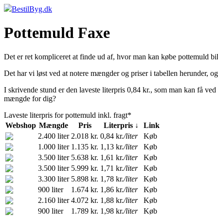
BestilByg.dk
Pottemuld Faxe
Det er ret kompliceret at finde ud af, hvor man kan købe pottemuld bil
Det har vi løst ved at notere mængder og priser i tabellen herunder, o
I skrivende stund er den laveste literpris 0,84 kr., som man kan få ved 
mængde for dig?
Laveste literpris for pottemuld inkl. fragt*
Webshop
Mængde
Pris
Literpris ↓
Link
2.400 liter
2.018 kr.
0,84 kr.
/liter
Køb
1.000 liter
1.135 kr.
1,13 kr.
/liter
Køb
3.500 liter
5.638 kr.
1,61 kr.
/liter
Køb
3.500 liter
5.999 kr.
1,71 kr.
/liter
Køb
3.300 liter
5.898 kr.
1,78 kr.
/liter
Køb
900 liter
1.674 kr.
1,86 kr.
/liter
Køb
2.160 liter
4.072 kr.
1,88 kr.
/liter
Køb
900 liter
1.789 kr.
1,98 kr.
/liter
Køb