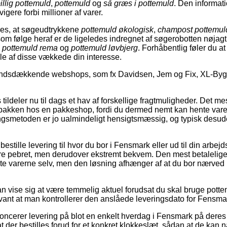
illig pottemuld
,
pottemuld
og
så græs i pottemuld
. Den informati
vigere forbi millioner af varer.
ses, at søgeudtrykkene
pottemuld økologisk
,
champost pottemul
som følge heraf er de ligeledes indregnet af søgerobotten nøja
,
pottemuld rema
og
pottemuld løvbjerg
. Forhåbentlig føler du a
ogle af disse vækkede din interesse.
landsdækkende webshops, som fx Davidsen, Jem og Fix, XL-Byg
s tildeler nu til dags et hav af forskellige fragtmuligheder. Det me
et pakken hos en pakkeshop, fordi du dermed nemt kan hente var
ngsmetoden er jo ualmindeligt hensigtsmæssig, og typisk desud
bestille levering til hvor du bor i Fensmark eller ud til din arbe
re pebret, men derudover ekstremt bekvem. Den mest betalelige 
te varerne selv, men den løsning afhænger af at du bor nærve
 vise sig at være temmelig aktuel forudsat du skal bruge potte
levant at man kontrollerer den anslåede leveringsdato for Fensma
oncerer levering på blot en enkelt hverdag i Fensmark på dere
t der bestilles forud for et konkret klokkeslæt, sådan at de kan 