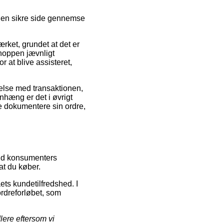
 den sikre side gennemse
rket, grundet at det er
shoppen jævnligt
 at blive assisteret,
delse med transaktionen,
nhæng er det i øvrigt
nne dokumentere sin ordre,
muld konsumenters
at du køber.
ets kundetilfredshed. I
ordreforløbet, som
lere eftersom vi