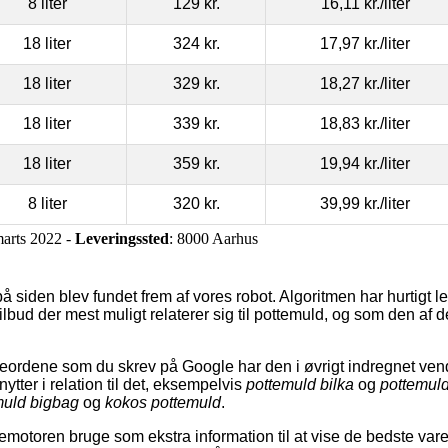
8 liter
129 kr.
16,11 kr.
/liter
18 liter
324 kr.
17,97 kr.
/liter
18 liter
329 kr.
18,27 kr.
/liter
18 liter
339 kr.
18,83 kr.
/liter
18 liter
359 kr.
19,94 kr.
/liter
8 liter
320 kr.
39,99 kr.
/liter
marts 2022 -
Leveringssted
: 8000 Aarhus
 siden blev fundet frem af vores robot. Algoritmen har hurtigt led
tilbud der mest muligt relaterer sig til pottemuld, og som den af 
ordene som du skrev på Google har den i øvrigt indregnet vend
tter i relation til det, eksempelvis
pottemuld bilka
og
pottemuld
muld bigbag
og
kokos pottemuld
.
otoren bruge som ekstra information til at vise de bedste varer