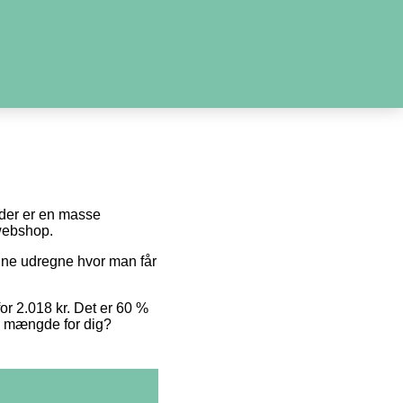
i der er en masse
 webshop.
unne udregne hvor man får
for 2.018 kr. Det er 60 %
te mængde for dig?