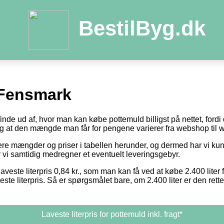
BestilByg.dk
 Fensmark
 finde ud af, hvor man kan købe pottemuld billigst på nettet, ford
 og at den mængde man får for pengene varierer fra webshop til
otere mængder og priser i tabellen herunder, og dermed har vi k
or vi samtidig medregner et eventuelt leveringsgebyr.
aveste literpris 0,84 kr., som man kan få ved at købe 2.400 liter 
este literpris. Så er spørgsmålet bare, om 2.400 liter er den ret
Laveste literpris for pottemuld inkl. fragt*