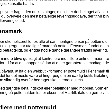
ogistikansatte har fri.
yder fragt uden omkostninger, men tit er det betinget af at du b
du overveje den mest betalelige leveringsudgave, der tit vil blive
dleveringssted.
Fensmark
er ukompliceret for os alle at sammenligne priser på pottemuld i
rk, og ergo har utallige firmaer på nettet i Fensmark fundet det
 betragteligt, og endda nogle gange garantere fragtfri levering.
 mindre blive gunstigt at kontrollere indtil flere online firmaer n
forud for at du shopper, sådan at du er garanteret at modtage de
 påvagt, at ifald en webbutik forhandler pottemuld i Fensmark t
ør det for det meste være et fingerpeg om en uærlig butik. Betalin
m sikrer dig overfor bedrageriske internet outlets.
 med gængse betalingskort eller betalinger med mobilen. Som en
ning på pottemulden fra for eksempel ViaBill, ifald du gerne v
ndlere med pottemuld