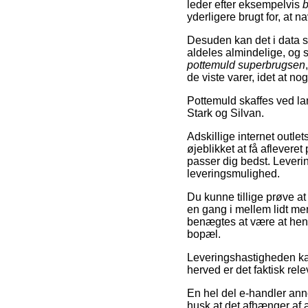
leder efter eksempelvis
b
yderligere brugt for, at na
Desuden kan det i data 
aldeles almindelige, og 
pottemuld superbrugsen
de viste varer, idet at n
Pottemuld skaffes ved 
Stark og Silvan.
Adskillige internet outlet
øjeblikket at få aflever
passer dig bedst. Leveri
leveringsmulighed.
Du kunne tillige prøve at 
en gang i mellem lidt me
benægtes at være at hen
bopæl.
Leveringshastigheden kan
herved er det faktisk re
En hel del e-handler ann
husk at det afhænger af a