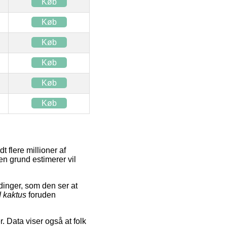
Køb
Køb
Køb
Køb
Køb
Køb
t flere millioner af
den grund estimerer vil
inger, som den ser at
 kaktus
foruden
. Data viser også at folk