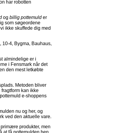
on har robotten
d
og
billig pottemuld
er
gtig som søgeordene
t vi ikke skuffede dig med
, 10-4, Bygma, Bauhaus,
st almindelige er i
erne i Fensmark når det
en den mest letkøbte
jdsplads. Metoden bliver
fragtform kan ikke
d pottemuld e-shoppens
mulden nu og her, og
rk ved den aktuelle vare.
s primære produkter, men
nå at få pottemulden hen