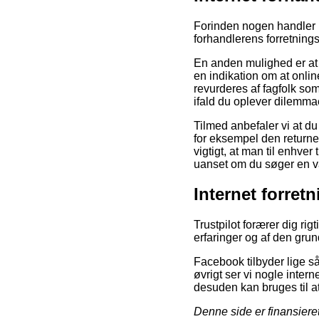
Forinden nogen handler p
forhandlerens forretnings
En anden mulighed er at f
en indikation om at onlin
revurderes af fagfolk som
ifald du oplever dilemma
Tilmed anbefaler vi at d
for eksempel den returne
vigtigt, at man til enhve
uanset om du søger en var
Internet forret
Trustpilot forærer dig ri
erfaringer og af den grun
Facebook tilbyder lige så
øvrigt ser vi nogle inte
desuden kan bruges til at 
Denne side er finansiere