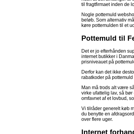
til fragtfirmaet inden de l
Nogle pottemuld webshops 
beløb. Som alternativ må 
køre pottemulden til et u
Pottemuld til 
Det er jo efterhånden sup
internet butikker i Danma
prisniveauet på pottemuld
Derfor kan det ikke desto
rabatkoder på pottemuld 
Man må trods alt være så
virke ufattelig lav, så b
omfavnet af et lovbud, so
Vi tilråder generelt køb
du benytte en afdragsord
over flere uger.
Internet forha