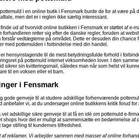
ottemuld i en online butik i Fensmark burde de for at være på
aftale, men det er i reglen ikke særlig interessant.
inde ud af hvorvidt online butikken i Fensmark er støttet af e-mæ
e forhandleren retter sig efter de danske regler, foruden at web
 forstår vedtægterne på området. Dette er desuden din chance for
er med pottemulden i forbindelse med din handel.
u er hensynstagende til de mest betydningsfulde forhold i forbin
ringsret på pottemuld internet virksomheden lover. I den samme
r tid sikrer sin kvitteringsmail, således man når som helst vil ku
e til en voksen eller et barn.
ninger i Fensmark
gtig gode genveje til at studere adskillige forhenværende potte
d anbefaler vi, at du undersøger online butikkens kritik forud for 
 vel adskillige sikre genveje til at få en idé om pottemuld e-firma
rnet shops hvor det er muligt at sammensætte en bedømmelse af 
tage stilling til kundernes tilfredshed.
t af reklamer. Vi arbejder sammen med masser af online forhand