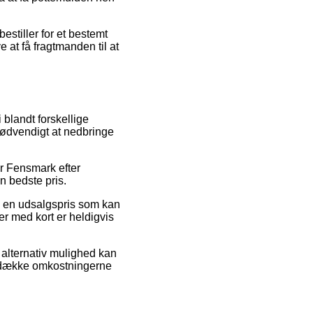
estiller for et bestemt
 at få fragtmanden til at
 blandt forskellige
 nødvendigt at nedbringe
ær Fensmark efter
n bedste pris.
il en udsalgspris som kan
ger med kort er heldigvis
 alternativ mulighed kan
il dække omkostningerne