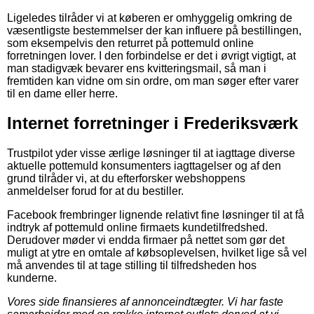
Ligeledes tilråder vi at køberen er omhyggelig omkring de
væsentligste bestemmelser der kan influere på bestillingen,
som eksempelvis den returret på pottemuld online
forretningen lover. I den forbindelse er det i øvrigt vigtigt, at
man stadigvæk bevarer ens kvitteringsmail, så man i
fremtiden kan vidne om sin ordre, om man søger efter varer
til en dame eller herre.
Internet forretninger i Frederiksværk
Trustpilot yder visse ærlige løsninger til at iagttage diverse
aktuelle pottemuld konsumenters iagttagelser og af den
grund tilråder vi, at du efterforsker webshoppens
anmeldelser forud for at du bestiller.
Facebook frembringer lignende relativt fine løsninger til at få
indtryk af pottemuld online firmaets kundetilfredshed.
Derudover møder vi endda firmaer på nettet som gør det
muligt at ytre en omtale af købsoplevelsen, hvilket lige så vel
må anvendes til at tage stilling til tilfredsheden hos
kunderne.
Vores side finansieres af annonceindtægter. Vi har faste