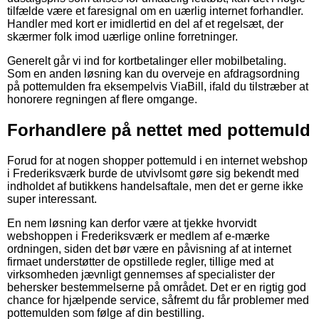
tilfælde være et faresignal om en uærlig internet forhandler.
Handler med kort er imidlertid en del af et regelsæt, der
skærmer folk imod uærlige online forretninger.
Generelt går vi ind for kortbetalinger eller mobilbetaling.
Som en anden løsning kan du overveje en afdragsordning
på pottemulden fra eksempelvis ViaBill, ifald du tilstræber at
honorere regningen af flere omgange.
Forhandlere på nettet med pottemuld
Forud for at nogen shopper pottemuld i en internet webshop
i Frederiksværk burde de utvivlsomt gøre sig bekendt med
indholdet af butikkens handelsaftale, men det er gerne ikke
super interessant.
En nem løsning kan derfor være at tjekke hvorvidt
webshoppen i Frederiksværk er medlem af e-mærke
ordningen, siden det bør være en påvisning af at internet
firmaet understøtter de opstillede regler, tillige med at
virksomheden jævnligt gennemses af specialister der
behersker bestemmelserne på området. Det er en rigtig god
chance for hjælpende service, såfremt du får problemer med
pottemulden som følge af din bestilling.