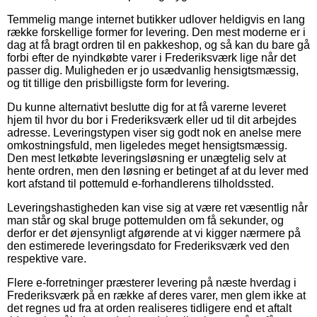
Temmelig mange internet butikker udlover heldigvis en lang
række forskellige former for levering. Den mest moderne er i
dag at få bragt ordren til en pakkeshop, og så kan du bare gå
forbi efter de nyindkøbte varer i Frederiksværk lige når det
passer dig. Muligheden er jo usædvanlig hensigtsmæssig,
og tit tillige den prisbilligste form for levering.
Du kunne alternativt beslutte dig for at få varerne leveret
hjem til hvor du bor i Frederiksværk eller ud til dit arbejdes
adresse. Leveringstypen viser sig godt nok en anelse mere
omkostningsfuld, men ligeledes meget hensigtsmæssig.
Den mest letkøbte leveringsløsning er unægtelig selv at
hente ordren, men den løsning er betinget af at du lever med
kort afstand til pottemuld e-forhandlerens tilholdssted.
Leveringshastigheden kan vise sig at være ret væsentlig når
man står og skal bruge pottemulden om få sekunder, og
derfor er det øjensynligt afgørende at vi kigger nærmere på
den estimerede leveringsdato for Frederiksværk ved den
respektive vare.
Flere e-forretninger præsterer levering på næste hverdag i
Frederiksværk på en række af deres varer, men glem ikke at
det regnes ud fra at orden realiseres tidligere end et aftalt