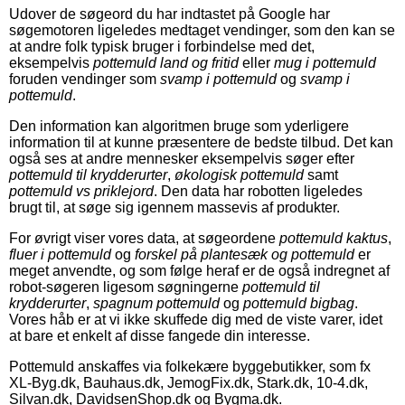
Udover de søgeord du har indtastet på Google har
søgemotoren ligeledes medtaget vendinger, som den kan se
at andre folk typisk bruger i forbindelse med det,
eksempelvis
pottemuld land og fritid
eller
mug i pottemuld
foruden vendinger som
svamp i pottemuld
og
svamp i
pottemuld
.
Den information kan algoritmen bruge som yderligere
information til at kunne præsentere de bedste tilbud. Det kan
også ses at andre mennesker eksempelvis søger efter
pottemuld til krydderurter
,
økologisk pottemuld
samt
pottemuld vs priklejord
. Den data har robotten ligeledes
brugt til, at søge sig igennem massevis af produkter.
For øvrigt viser vores data, at søgeordene
pottemuld kaktus
,
fluer i pottemuld
og
forskel på plantesæk og pottemuld
er
meget anvendte, og som følge heraf er de også indregnet af
robot-søgeren ligesom søgningerne
pottemuld til
krydderurter
,
spagnum pottemuld
og
pottemuld bigbag
.
Vores håb er at vi ikke skuffede dig med de viste varer, idet
at bare et enkelt af disse fangede din interesse.
Pottemuld anskaffes via folkekære byggebutikker, som fx
XL-Byg.dk, Bauhaus.dk, JemogFix.dk, Stark.dk, 10-4.dk,
Silvan.dk, DavidsenShop.dk og Bygma.dk.