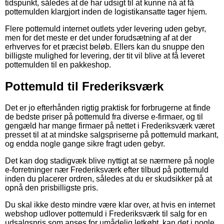
tidspunkt, således at de har udsigt til at kunne nå at få
pottemulden klargjort inden de logistikansatte tager hjem.
Flere pottemuld internet outlets yder levering uden gebyr,
men for det meste er det under forudsætning af at der
erhverves for et præcist beløb. Ellers kan du snuppe den
billigste mulighed for levering, der tit vil blive at få leveret
pottemulden til en pakkeshop.
Pottemuld til Frederiksværk
Det er jo efterhånden rigtig praktisk for forbrugerne at finde
de bedste priser på pottemuld fra diverse e-firmaer, og til
gengæld har mange firmaer på nettet i Frederiksværk været
presset til at at mindske salgspriserne på pottemuld markant,
og endda nogle gange sikre fragt uden gebyr.
Det kan dog stadigvæk blive nyttigt at se nærmere på nogle
e-forretninger nær Frederiksværk efter tilbud på pottemuld
inden du placerer ordren, således at du er skudsikker på at
opnå den prisbilligste pris.
Du skal ikke desto mindre være klar over, at hvis en internet
webshop udlover pottemuld i Frederiksværk til salg for en
udsalgspris som anses for umådelig letkøbt, kan det i nogle