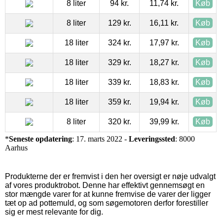
8 liter
94 kr.
11,74 kr.
Køb
8 liter
129 kr.
16,11 kr.
Køb
18 liter
324 kr.
17,97 kr.
Køb
18 liter
329 kr.
18,27 kr.
Køb
18 liter
339 kr.
18,83 kr.
Køb
18 liter
359 kr.
19,94 kr.
Køb
8 liter
320 kr.
39,99 kr.
Køb
*
Seneste opdatering
: 17. marts 2022 -
Leveringssted
: 8000
Aarhus
Produkterne der er fremvist i den her oversigt er nøje udvalgt
af vores produktrobot. Denne har effektivt gennemsøgt en
stor mængde varer for at kunne fremvise de varer der ligger
tæt op ad pottemuld, og som søgemotoren derfor forestiller
sig er mest relevante for dig.