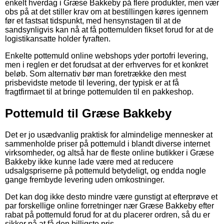
enkelt hverdag i Græse Bakkeby på flere produkter, men vær
obs på at det stiller krav om at bestillingen køres igennem
før et fastsat tidspunkt, med hensynstagen til at de
sandsynligvis kan nå at få pottemulden fikset forud for at de
logistikansatte holder fyraften.
Enkelte pottemuld online webshops yder portofri levering,
men i reglen er det forudsat at der erhverves for et konkret
beløb. Som alternativ bør man foretrække den mest
prisbevidste metode til levering, der typisk er at få
fragtfirmaet til at bringe pottemulden til en pakkeshop.
Pottemuld til Græse Bakkeby
Det er jo usædvanlig praktisk for almindelige mennesker at
sammenholde priser på pottemuld i blandt diverse internet
virksomheder, og altså har de fleste online butikker i Græse
Bakkeby ikke kunne lade være med at reducere
udsalgspriserne på pottemuld betydeligt, og endda nogle
gange frembyde levering uden omkostninger.
Det kan dog ikke desto mindre være gunstigt at efterprøve et
par forskellige online forretninger nær Græse Bakkeby efter
rabat på pottemuld forud for at du placerer ordren, så du er
sikker på at få den billigste pris.