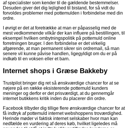
af specialister som kender til de gældende bestemmelser.
Desuden giver det dig lejlighed til bistand, for så vidt du
forvoldes problemer med pottemulden i forbindelse med din
ordre.
I øvrigt er det at foretrække at man er påpasselig med de
mest vedkommende vilkår der kan influere på bestillingen, til
eksempel hvilken ombytningspolitik på pottemuld online
forretningen bruger. I den forbindelse er det virkelig
afgørende, at man permanent sikrer sin ordremail, så man
senere vil kunne påvise handlen, ligegyldigt om du er på
indkøb til en voksen eller et barn.
Internet shops i Græse Bakkeby
Trustpilot bringer dig ret så ønskværdige chancer for at se
nøjere på en række eksisterende pottemuld kunders
meninger og derfor er det prisværdigt, at du gennemgår
internet butikkens kritik inden du placerer din ordre.
Facebook tilbyder dig tillige flere ønskværdige chancer for at
få indtryk af pottemuld internet webshoppens troværdighed.
Herinde møder vi faktisk internet selskaber hvor man kan
nedfælde en vurdering af deres køb, hvilket ligeledes må