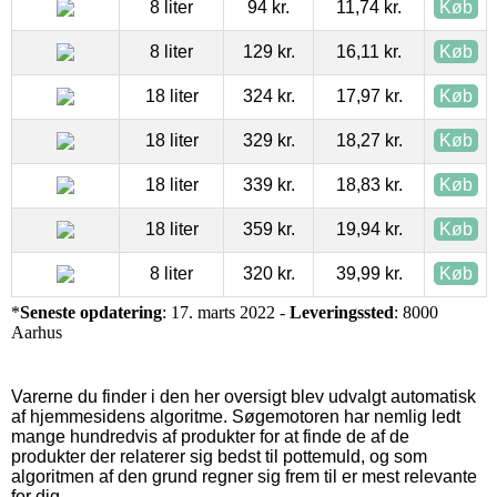
8 liter
94 kr.
11,74 kr.
Køb
8 liter
129 kr.
16,11 kr.
Køb
18 liter
324 kr.
17,97 kr.
Køb
18 liter
329 kr.
18,27 kr.
Køb
18 liter
339 kr.
18,83 kr.
Køb
18 liter
359 kr.
19,94 kr.
Køb
8 liter
320 kr.
39,99 kr.
Køb
*
Seneste opdatering
: 17. marts 2022 -
Leveringssted
: 8000
Aarhus
Varerne du finder i den her oversigt blev udvalgt automatisk
af hjemmesidens algoritme. Søgemotoren har nemlig ledt
mange hundredvis af produkter for at finde de af de
produkter der relaterer sig bedst til pottemuld, og som
algoritmen af den grund regner sig frem til er mest relevante
for dig.