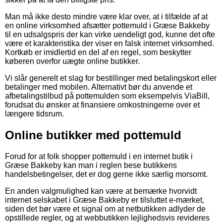
Man må ikke desto mindre være klar over, at i tilfælde af at
en online virksomhed afsætter pottemuld i Græse Bakkeby
til en udsalgspris der kan virke uendeligt god, kunne det ofte
være et karakteristika der viser en falsk internet virksomhed.
Kortkøb er imidlertid en del af en regel, som beskytter
køberen overfor uægte online butikker.
Vi slår generelt et slag for bestillinger med betalingskort eller
betalinger med mobilen. Alternativt bør du anvende et
afbetalingstilbud på pottemulden som eksempelvis ViaBill,
forudsat du ønsker at finansiere omkostningerne over et
længere tidsrum.
Online butikker med pottemuld
Forud for at folk shopper pottemuld i en internet butik i
Græse Bakkeby kan man i reglen bese butikkens
handelsbetingelser, det er dog gerne ikke særlig morsomt.
En anden valgmulighed kan være at bemærke hvorvidt
internet selskabet i Græse Bakkeby er tilsluttet e-mærket,
siden det bør være et signal om at netbutikken adlyder de
opstillede regler, og at webbutikken lejlighedsvis revideres