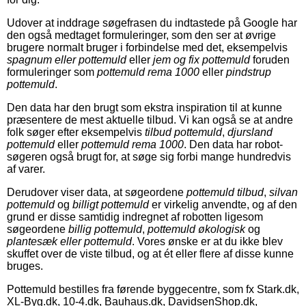
Udover at inddrage søgefrasen du indtastede på Google har
den også medtaget formuleringer, som den ser at øvrige
brugere normalt bruger i forbindelse med det, eksempelvis
spagnum eller pottemuld
eller
jem og fix pottemuld
foruden
formuleringer som
pottemuld rema 1000
eller
pindstrup
pottemuld
.
Den data har den brugt som ekstra inspiration til at kunne
præsentere de mest aktuelle tilbud. Vi kan også se at andre
folk søger efter eksempelvis
tilbud pottemuld
,
djursland
pottemuld
eller
pottemuld rema 1000
. Den data har robot-
søgeren også brugt for, at søge sig forbi mange hundredvis
af varer.
Derudover viser data, at søgeordene
pottemuld tilbud
,
silvan
pottemuld
og
billigt pottemuld
er virkelig anvendte, og af den
grund er disse samtidig indregnet af robotten ligesom
søgeordene
billig pottemuld
,
pottemuld økologisk
og
plantesæk eller pottemuld
. Vores ønske er at du ikke blev
skuffet over de viste tilbud, og at ét eller flere af disse kunne
bruges.
Pottemuld bestilles fra førende byggecentre, som fx Stark.dk,
XL-Byg.dk, 10-4.dk, Bauhaus.dk, DavidsenShop.dk,