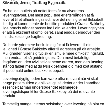
Silvan.dk, JemogFix.dk og Bygma.dk.
En hel del outlets på nettet foreslår nu alverdens
leveringstyper. Det mest populære er efterhånden at få
leveret til et afhentningssted, hvor det nemlig er ret fleksibelt
for dig at kunne hente de bestilte produkter i Græse Bakkeby
lige præcis når det passer ind i din kalender. Leveringstypen
er altså ekstremt ukompliceret, samt endda derudover den
mindst kostelige fragtløsning.
Du burde ydermere beslutte dig for at få leveret til din
lejlighed i Græse Bakkeby eller til adressen på dit arbejde.
Muligheden viser sig typisk en smule mere omkostningsfuld,
men endda ret så gnidningsløs. Den mest betalelige
fragtform er uden tvivl selv at hente ordren, men den løsning
står og falder med at du fysisk befinder dig med kort afstand
til pottemuld online butikkens bopæl.
Leveringsdygtigheden kan være ultra relevant når vi skal
bruge pottemulden øjeblikkeligt, så derfor er det i sandhed
essentielt at man undersøger det estimerede
leveringstidspunkt for Græse Bakkeby på det relevante
produkt.
Temmelig mange internet selskaber lover levering på blot en