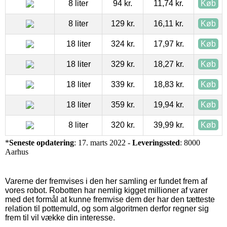
8 liter
94 kr.
11,74 kr.
Køb
8 liter
129 kr.
16,11 kr.
Køb
18 liter
324 kr.
17,97 kr.
Køb
18 liter
329 kr.
18,27 kr.
Køb
18 liter
339 kr.
18,83 kr.
Køb
18 liter
359 kr.
19,94 kr.
Køb
8 liter
320 kr.
39,99 kr.
Køb
*
Seneste opdatering
: 17. marts 2022 -
Leveringssted
: 8000
Aarhus
Varerne der fremvises i den her samling er fundet frem af
vores robot. Robotten har nemlig kigget millioner af varer
med det formål at kunne fremvise dem der har den tætteste
relation til pottemuld, og som algoritmen derfor regner sig
frem til vil vække din interesse.