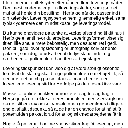
Flere internet outlets yder efterhånden flere leveringsmåder.
Den mest moderne er p.t. udleveringssteder, som gør det
muligt at hente din bestilling i Herfølge når det passer ind i
din kalender. Leveringstypen er nemlig temmelig enkel, samt
typisk ydermere den mindst kostelige leveringsmodel.
Du kunne endvidere påtænke at vælge afsending til dit hus i
Herfølge eller til hvor du arbejder. Leveringsformen viser sig
tit en lille smule mere bekostelig, men desuden ret ligetil.
Den billigste leveringsløsning er unægtelig selv at hente
pakken, som dog forudsætter at du fysisk befinder dig i
nærheden af pottemuld e-handlens arbejdslager.
Leveringstidspunktet kan vise sig at være særligt essentiel
forudsat du står og skal bruge pottemulden om et øjeblik, så
derfor er det nemlig på sin plads at man checker den
forventede leveringstid for Herfølge på den respektive vare.
Masser af online butikker annoncerer dag-til-dag fragt i
Herfølge på en række af deres produkter, men vær vagtsom
da det stiller krav om at transaktionen gennemføres tidligere
end et aftalt tidspunkt, så at de har en chance for at nå at få
pottemulden pakket forud for at logistikmedarbejderne får fri.
Nogle få pottemuld online shops sikrer fragtfri levering, men