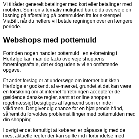
Vi tilråder generelt betalinger med kort eller betalinger med
mobilen. Som en alternativ mulighed burde du overveje en
løsning på afbetaling på pottemulden fra for eksempel
ViaBill, når du hellere vil betale regningen over en længere
periode.
Webshops med pottemuld
Forinden nogen handler pottemuld i en e-forretning i
Herfølge kan man de facto overveje shoppens
forretningsaftale, det er dog uden tvivl en omfattende
opgave.
Et andet forslag er at undersøge om internet butikken i
Herfølge er godkendt af e-mærket, grundet at det kan være
en forsikring om at internet forretningen accepterer de
gældende danske regler, samt at online shoppen
regelmæssigt besigtiges af fagmænd som er inde i
vilkårene. Det giver dig chance for en hjælpende hånd,
såfremt du forvoldes problemstillinger med pottemulden med
din shopping.
I øvrigt er det fornuftigt at køberen er påpasselig med de
mest aktuelle regler der kan spille ind i forbindelse med