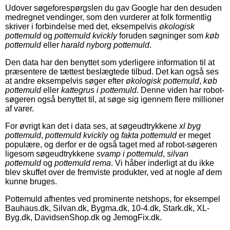
Udover søgeforespørgslen du gav Google har den desuden
medregnet vendinger, som den vurderer at folk formentlig
skriver i forbindelse med det, eksempelvis
økologisk
pottemuld
og
pottemuld kvickly
foruden søgninger som
køb
pottemuld
eller
harald nyborg pottemuld
.
Den data har den benyttet som yderligere information til at
præsentere de tættest beslægtede tilbud. Det kan også ses
at andre eksempelvis søger efter
økologisk pottemuld
,
køb
pottemuld
eller
kattegrus i pottemuld
. Denne viden har robot-
søgeren også benyttet til, at søge sig igennem flere millioner
af varer.
For øvrigt kan det i data ses, at søgeudtrykkene
xl byg
pottemuld
,
pottemuld kvickly
og
fakta pottemuld
er meget
populære, og derfor er de også taget med af robot-søgeren
ligesom søgeudtrykkene
svamp i pottemuld
,
silvan
pottemuld
og
pottemuld rema
. Vi håber inderligt at du ikke
blev skuffet over de fremviste produkter, ved at nogle af dem
kunne bruges.
Pottemuld afhentes ved prominente netshops, for eksempel
Bauhaus.dk, Silvan.dk, Bygma.dk, 10-4.dk, Stark.dk, XL-
Byg.dk, DavidsenShop.dk og JemogFix.dk.