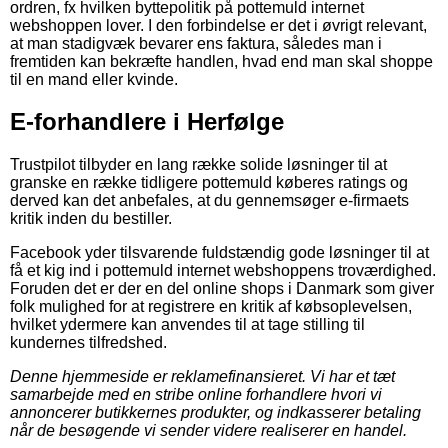
ordren, fx hvilken byttepolitik på pottemuld internet
webshoppen lover. I den forbindelse er det i øvrigt relevant,
at man stadigvæk bevarer ens faktura, således man i
fremtiden kan bekræfte handlen, hvad end man skal shoppe
til en mand eller kvinde.
E-forhandlere i Herfølge
Trustpilot tilbyder en lang række solide løsninger til at
granske en række tidligere pottemuld køberes ratings og
derved kan det anbefales, at du gennemsøger e-firmaets
kritik inden du bestiller.
Facebook yder tilsvarende fuldstændig gode løsninger til at
få et kig ind i pottemuld internet webshoppens troværdighed.
Foruden det er der en del online shops i Danmark som giver
folk mulighed for at registrere en kritik af købsoplevelsen,
hvilket ydermere kan anvendes til at tage stilling til
kundernes tilfredshed.
Denne hjemmeside er reklamefinansieret. Vi har et tæt
samarbejde med en stribe online forhandlere hvori vi
annoncerer butikkernes produkter, og indkasserer betaling
når de besøgende vi sender videre realiserer en handel.