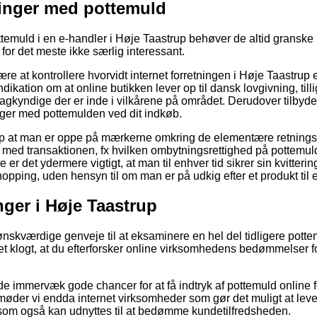
tninger med pottemuld
ttemuld i en e-handler i Høje Taastrup behøver de altid gransk
 for det meste ikke særlig interessant.
e at kontrollere hvorvidt internet forretningen i Høje Taastrup
dikation om at online butikken lever op til dansk lovgivning, til
agkyndige der er inde i vilkårene på området. Derudover tilbydes 
nger med pottemulden ved dit indkøb.
lp at man er oppe på mærkerne omkring de elementære retningsl
med transaktionen, fx hvilken ombytningsrettighed på pottemul
te er det ydermere vigtigt, at man til enhver tid sikrer sin kvitte
opping, uden hensyn til om man er på udkig efter et produkt til e
nger i Høje Taastrup
e ønskværdige genveje til at eksaminere en hel del tidligere pot
t klogt, at du efterforsker online virksomhedens bedømmelser fo
nde immervæk gode chancer for at få indtryk af pottemuld online 
der vi endda internet virksomheder som gør det muligt at levere
som også kan udnyttes til at bedømme kundetilfredsheden.