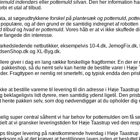
temuld indendørs
eller
pottemuld silvan
. Den her information ha
rbi et utal af tilbud.
ata, at søgeudtrykkene
forskel på plantesæk og pottemuld
,
pott
g populære, og af den grund er de samtidig indregnet af robotte
 tilbud
og
hvad er pottemuld
. Vores håb er at vi ikke skuffede
sse fangede din interesse.
 markedsledende netbutikker, eksempelvis 10-4.dk, JemogFix.dk
vidsenShop.dk og XL-Byg.dk.
dlere giver i dag en lang række forskellige fragtformer. En der 
 en pakkeshop, så du nemt selv kan hente de bestilte varer i Høje
der. Fragttypen er nemlig ret smertefri, og typisk endda den prisb
e at bestille varerne til levering til din adresse i Høje Taastrup 
 beklageligvis lidt dyrere, men samtidig yderst ligetil. Den prisb
at hente pakken selv, som dog nødvendiggør at du opholder dig 
gelig super central såfremt vi har behov for pottemulden om få 
ntielt at vi gransker leveringstiden for Høje Taastrup ved den resp
s tilsiger levering på næstkommende hverdag i Høje Taastrup 
ksom på at det kræver at bestillingen laves inden et besluttet 