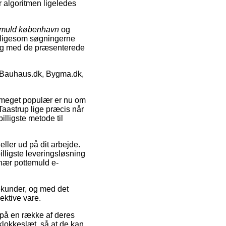
r algoritmen ligeledes
emuld københavn
og
n ligesom søgningerne
 dig med de præsenterede
, Bauhaus.dk, Bygma.dk,
er meget populær er nu om
 Taastrup lige præcis når
illigste metode til
eller ud på dit arbejde.
illigste leveringsløsning
nær pottemuld e-
sekunder, og med det
ektive vare.
på en række af deres
klokkeslæt, så at de kan