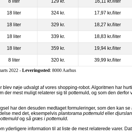
8 liter
129 kr.
16,11 kr.
/liter
18 liter
324 kr.
17,97 kr.
/liter
18 liter
329 kr.
18,27 kr.
/liter
18 liter
339 kr.
18,83 kr.
/liter
18 liter
359 kr.
19,94 kr.
/liter
8 liter
320 kr.
39,99 kr.
/liter
marts 2022 -
Leveringssted
: 8000 Aarhus
 blev nøje udvalgt af vores shopping-robot. Algoritmen har hurti
dem der mest muligt relaterer sig til pottemuld, og som den derfor
gsel har den desuden medtaget formuleringer, som den kan se 
bindelse med det, eksempelvis
plantorama pottemuld
eller
djursla
ottemuld
og
så græs i pottemuld
.
 yderligere information til at liste de mest relaterede varer. Dat