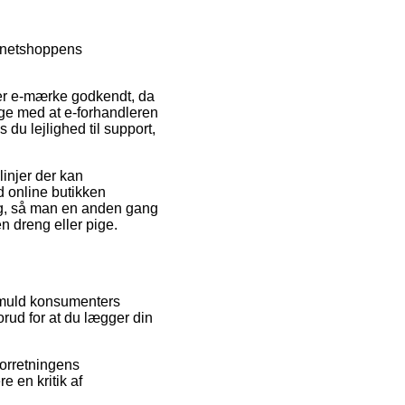
e netshoppens
 er e-mærke godkendt, da
lige med at e-forhandleren
du lejlighed til support,
injer der kan
d online butikken
ring, så man en anden gang
n dreng eller pige.
temuld konsumenters
rud for at du lægger din
forretningens
 en kritik af