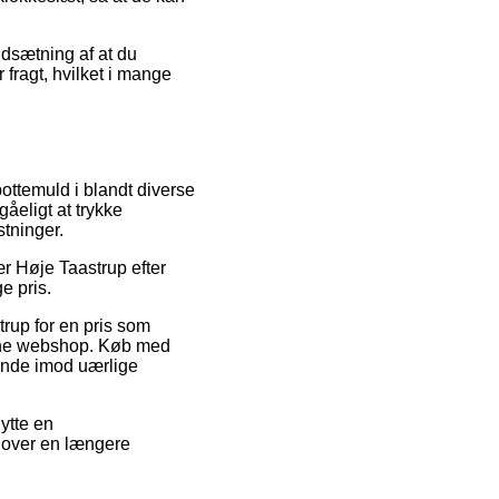
udsætning af at du
fragt, hvilket i mange
 pottemuld i blandt diverse
åeligt at trykke
tninger.
r Høje Taastrup efter
e pris.
trup for en pris som
nline webshop. Køb med
kunde imod uærlige
ytte en
n over en længere