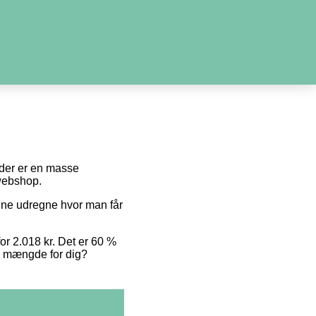
i der er en masse
 webshop.
unne udregne hvor man får
for 2.018 kr. Det er 60 %
te mængde for dig?