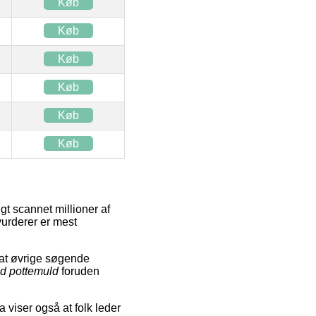
Køb
Køb
Køb
Køb
Køb
Køb
gt scannet millioner af
 vurderer er mest
at øvrige søgende
nd pottemuld
foruden
a viser også at folk leder