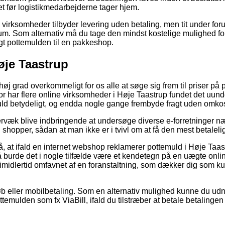
et før logistikmedarbejderne tager hjem.
 virksomheder tilbyder levering uden betaling, men tit under for
um. Som alternativ må du tage den mindst kostelige mulighed for 
ragt pottemulden til en pakkeshop.
øje Taastrup
 høj grad overkommeligt for os alle at søge sig frem til priser på
or har flere online virksomheder i Høje Taastrup fundet det uundg
ld betydeligt, og endda nogle gange frembyde fragt uden omkos
rvæk blive indbringende at undersøge diverse e-forretninger næ
 shopper, sådan at man ikke er i tvivl om at få den mest betalelig
, at ifald en internet webshop reklamerer pottemuld i Høje Taas
så burde det i nogle tilfælde være et kendetegn på en uægte o
imidlertid omfavnet af en foranstaltning, som dækker dig som 
køb eller mobilbetaling. Som en alternativ mulighed kunne du udn
temulden som fx ViaBill, ifald du tilstræber at betale betalinge