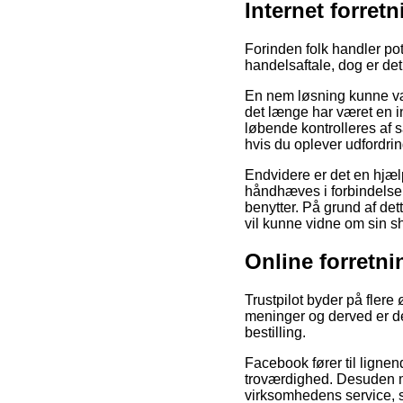
Internet forre
Forinden folk handler po
handelsaftale, dog er det
En nem løsning kunne vær
det længe har været en in
løbende kontrolleres af s
hvis du oplever udfordri
Endvidere er det en hjæ
håndhæves i forbindelse 
benytter. På grund af det
vil kunne vidne om sin sh
Online forretni
Trustpilot byder på fler
meninger og derved er de
bestilling.
Facebook fører til ligne
troværdighed. Desuden mø
virksomhedens service, 