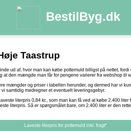
BestilByg.dk
Høje Taastrup
 finde ud af, hvor man kan købe pottemuld billigst på nettet, ford
 og at den mængde man får for pengene varierer fra webshop til
otere mængder og priser i tabellen herunder, og dermed har vi k
or vi samtidig medregner et eventuelt leveringsgebyr.
aveste literpris 0,84 kr., som man kan få ved at købe 2.400 liter 
este literpris. Så er spørgsmålet bare, om 2.400 liter er den ret
Laveste literpris for pottemuld inkl. fragt*