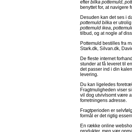
efter
bilka pottemuld
,
pot
benyttet for, at navigere fo
Desuden kan det ses i d
pottemuld bilka
er utroli
pottemuld ikea
,
pottemuld
tilbud, og at nogle af di
Pottemuld bestilles fra
Stark.dk, Silvan.dk, Da
De fleste internet forhan
stunder at få leveret til
det passer ind i din kalen
levering.
Du kan ligeledes foretrækk
Fragtmuligheden viser sig
vil dog utvivlsomt være 
forretningens adresse.
Fragtperioden er selvføl
formål er det rigtig esse
En række online webshop
produkter, men vær opmær