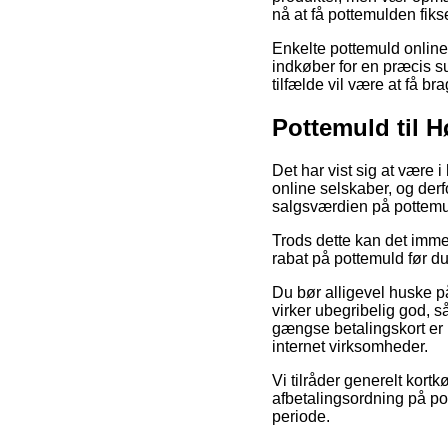
nå at få pottemulden fiks
Enkelte pottemuld online
indkøber for en præcis s
tilfælde vil være at få b
Pottemuld til H
Det har vist sig at være i
online selskaber, og derf
salgsværdien på pottemu
Trods dette kan det imme
rabat på pottemuld før du
Du bør alligevel huske på
virker ubegribelig god, 
gængse betalingskort er 
internet virksomheder.
Vi tilråder generelt kort
afbetalingsordning på pot
periode.