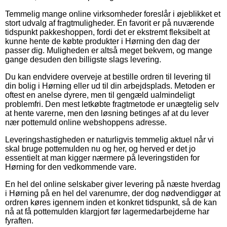
Temmelig mange online virksomheder foreslår i øjeblikket et
stort udvalg af fragtmuligheder. En favorit er på nuværende
tidspunkt pakkeshoppen, fordi det er ekstremt fleksibelt at
kunne hente de købte produkter i Hørning den dag der
passer dig. Muligheden er altså meget bekvem, og mange
gange desuden den billigste slags levering.
Du kan endvidere overveje at bestille ordren til levering til
din bolig i Hørning eller ud til din arbejdsplads. Metoden er
oftest en anelse dyrere, men til gengæld ualmindeligt
problemfri. Den mest letkøbte fragtmetode er unægtelig selv
at hente varerne, men den løsning betinges af at du lever
nær pottemuld online webshoppens adresse.
Leveringshastigheden er naturligvis temmelig aktuel når vi
skal bruge pottemulden nu og her, og herved er det jo
essentielt at man kigger nærmere på leveringstiden for
Hørning for den vedkommende vare.
En hel del online selskaber giver levering på næste hverdag
i Hørning på en hel del varenumre, der dog nødvendiggør at
ordren køres igennem inden et konkret tidspunkt, så de kan
nå at få pottemulden klargjort før lagermedarbejderne har
fyraften.