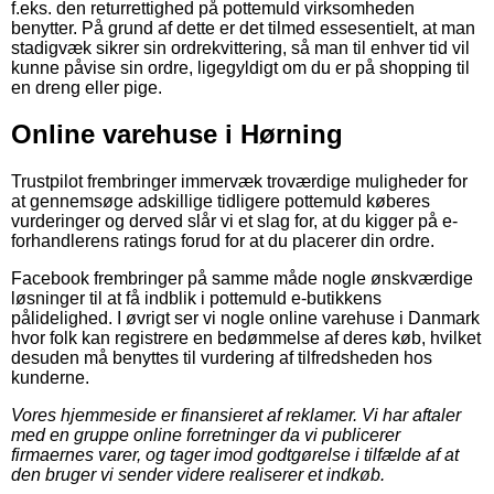
f.eks. den returrettighed på pottemuld virksomheden
benytter. På grund af dette er det tilmed essesentielt, at man
stadigvæk sikrer sin ordrekvittering, så man til enhver tid vil
kunne påvise sin ordre, ligegyldigt om du er på shopping til
en dreng eller pige.
Online varehuse i Hørning
Trustpilot frembringer immervæk troværdige muligheder for
at gennemsøge adskillige tidligere pottemuld køberes
vurderinger og derved slår vi et slag for, at du kigger på e-
forhandlerens ratings forud for at du placerer din ordre.
Facebook frembringer på samme måde nogle ønskværdige
løsninger til at få indblik i pottemuld e-butikkens
pålidelighed. I øvrigt ser vi nogle online varehuse i Danmark
hvor folk kan registrere en bedømmelse af deres køb, hvilket
desuden må benyttes til vurdering af tilfredsheden hos
kunderne.
Vores hjemmeside er finansieret af reklamer. Vi har aftaler
med en gruppe online forretninger da vi publicerer
firmaernes varer, og tager imod godtgørelse i tilfælde af at
den bruger vi sender videre realiserer et indkøb.