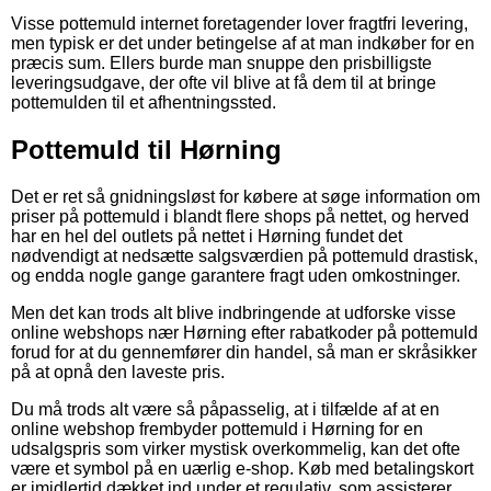
Visse pottemuld internet foretagender lover fragtfri levering,
men typisk er det under betingelse af at man indkøber for en
præcis sum. Ellers burde man snuppe den prisbilligste
leveringsudgave, der ofte vil blive at få dem til at bringe
pottemulden til et afhentningssted.
Pottemuld til Hørning
Det er ret så gnidningsløst for købere at søge information om
priser på pottemuld i blandt flere shops på nettet, og herved
har en hel del outlets på nettet i Hørning fundet det
nødvendigt at nedsætte salgsværdien på pottemuld drastisk,
og endda nogle gange garantere fragt uden omkostninger.
Men det kan trods alt blive indbringende at udforske visse
online webshops nær Hørning efter rabatkoder på pottemuld
forud for at du gennemfører din handel, så man er skråsikker
på at opnå den laveste pris.
Du må trods alt være så påpasselig, at i tilfælde af at en
online webshop frembyder pottemuld i Hørning for en
udsalgspris som virker mystisk overkommelig, kan det ofte
være et symbol på en uærlig e-shop. Køb med betalingskort
er imidlertid dækket ind under et regulativ, som assisterer