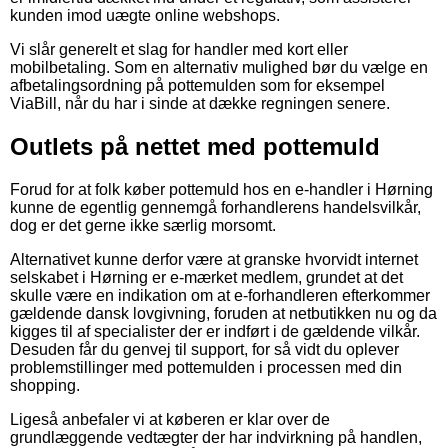
kunden imod uægte online webshops.
Vi slår generelt et slag for handler med kort eller
mobilbetaling. Som en alternativ mulighed bør du vælge en
afbetalingsordning på pottemulden som for eksempel
ViaBill, når du har i sinde at dække regningen senere.
Outlets på nettet med pottemuld
Forud for at folk køber pottemuld hos en e-handler i Hørning
kunne de egentlig gennemgå forhandlerens handelsvilkår,
dog er det gerne ikke særlig morsomt.
Alternativet kunne derfor være at granske hvorvidt internet
selskabet i Hørning er e-mærket medlem, grundet at det
skulle være en indikation om at e-forhandleren efterkommer
gældende dansk lovgivning, foruden at netbutikken nu og da
kigges til af specialister der er indført i de gældende vilkår.
Desuden får du genvej til support, for så vidt du oplever
problemstillinger med pottemulden i processen med din
shopping.
Ligeså anbefaler vi at køberen er klar over de
grundlæggende vedtægter der har indvirkning på handlen,