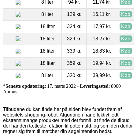
8 liter
94 kr.
11,74 kr.
Køb
8 liter
129 kr.
16,11 kr.
Køb
18 liter
324 kr.
17,97 kr.
Køb
18 liter
329 kr.
18,27 kr.
Køb
18 liter
339 kr.
18,83 kr.
Køb
18 liter
359 kr.
19,94 kr.
Køb
8 liter
320 kr.
39,99 kr.
Køb
*
Seneste opdatering
: 17. marts 2022 -
Leveringssted
: 8000
Aarhus
Tilbudene du kan finde her på siden blev fundet frem af
websitets shopping-robot. Algoritmen har effektivt ledt
ekstremt mange produkter med det formål at finde de tilbud
der har den tætteste relation til pottemuld, og som den derfor
regner sig frem til matcher din søgeintention bedst.