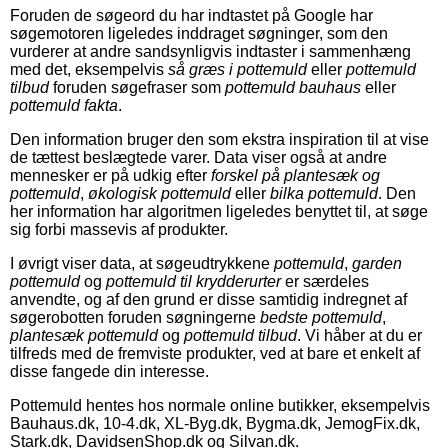
Foruden de søgeord du har indtastet på Google har
søgemotoren ligeledes inddraget søgninger, som den
vurderer at andre sandsynligvis indtaster i sammenhæng
med det, eksempelvis
så græs i pottemuld
eller
pottemuld
tilbud
foruden søgefraser som
pottemuld bauhaus
eller
pottemuld fakta
.
Den information bruger den som ekstra inspiration til at vise
de tættest beslægtede varer. Data viser også at andre
mennesker er på udkig efter
forskel på plantesæk og
pottemuld
,
økologisk pottemuld
eller
bilka pottemuld
. Den
her information har algoritmen ligeledes benyttet til, at søge
sig forbi massevis af produkter.
I øvrigt viser data, at søgeudtrykkene
pottemuld
,
garden
pottemuld
og
pottemuld til krydderurter
er særdeles
anvendte, og af den grund er disse samtidig indregnet af
søgerobotten foruden søgningerne
bedste pottemuld
,
plantesæk pottemuld
og
pottemuld tilbud
. Vi håber at du er
tilfreds med de fremviste produkter, ved at bare et enkelt af
disse fangede din interesse.
Pottemuld hentes hos normale online butikker, eksempelvis
Bauhaus.dk, 10-4.dk, XL-Byg.dk, Bygma.dk, JemogFix.dk,
Stark.dk, DavidsenShop.dk og Silvan.dk.