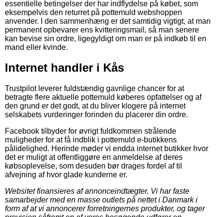
essentielle betingelser der har indflydelse på købet, som
eksempelvis den returret på pottemuld webshoppen
anvender. I den sammenhæng er det samtidig vigtigt, at man
permanent opbevarer ens kvitteringsmail, så man senere
kan bevise sin ordre, ligegyldigt om man er på indkøb til en
mand eller kvinde.
Internet handler i Kås
Trustpilot leverer fuldstændig gavnlige chancer for at
betragte flere aktuelle pottemuld køberes opfattelser og af
den grund er det godt, at du bliver klogere på internet
selskabets vurderinger forinden du placerer din ordre.
Facebook tilbyder for øvrigt fuldkommen strålende
muligheder for at få indblik i pottemuld e-butikkens
pålidelighed. Herinde møder vi endda internet butikker hvor
det er muligt at offentliggøre en anmeldelse af deres
købsoplevelse, som desuden bør drages fordel af til
afvejning af hvor glade kunderne er.
Websitet finansieres af annonceindtægter. Vi har faste
samarbejder med en masse outlets på nettet i Danmark i
form af at vi annoncerer forretningernes produkter, og tager