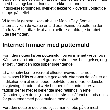
med betalingskort er trods alt dækket ind under
Indsigelsesordningen, hvilket dækker folk overfor uoprigtige
shops på nettet.
Vi foreslår generelt kortkøb eller MobilePay. Som et
alternativ kan du vælge en afdragsløsning på pottemulden
fra fx ViaBill, i tilfælde af at du hellere vil afdrage beløbet
ude i fremtiden.
Internet firmaer med pottemuld
Forinden nogen køber pottemuld hos en internet webshop i
Kås bør man i princippet granske shoppens betingelser, dog
er det undertiden ikke super spændende.
Et alternativ kunne være at efterse hvorvidt internet
selskabet i Kås er e-mærke godkendt, eftersom det ofte er en
indikation om at netshoppen opfylder den officielle danske
lovgivning, foruden at webshoppen ofte kontrolleres af
fagfolk der er meget bekendte med retningslinjerne.
Desuden giver det dig chance for støtte, såfremt du udsættes
for problemer med pottemulden med dit køb.
Foruden dette er det fornuftigt at man er obs på de mest