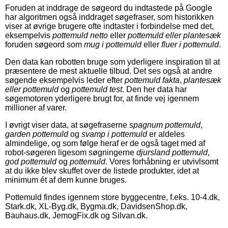
Foruden at inddrage de søgeord du indtastede på Google
har algoritmen også inddraget søgefraser, som historikken
viser at øvrige brugere ofte indtaster i forbindelse med det,
eksempelvis
pottemuld netto
eller
pottemuld eller plantesæk
foruden søgeord som
mug i pottemuld
eller
fluer i pottemuld
.
Den data kan robotten bruge som yderligere inspiration til at
præsentere de mest aktuelle tilbud. Det ses også at andre
søgende eksempelvis leder efter
pottemuld fakta
,
plantesæk
eller pottemuld
og
pottemuld test
. Den her data har
søgemotoren yderligere brugt for, at finde vej igennem
millioner af varer.
I øvrigt viser data, at søgefraserne
spagnum pottemuld
,
garden pottemuld
og
svamp i pottemuld
er aldeles
almindelige, og som følge heraf er de også taget med af
robot-søgeren ligesom søgningerne
djursland pottemuld
,
god pottemuld
og
pottemuld
. Vores forhåbning er utvivlsomt
at du ikke blev skuffet over de listede produkter, idet at
minimum ét af dem kunne bruges.
Pottemuld findes igennem store byggecentre, f.eks. 10-4.dk,
Stark.dk, XL-Byg.dk, Bygma.dk, DavidsenShop.dk,
Bauhaus.dk, JemogFix.dk og Silvan.dk.