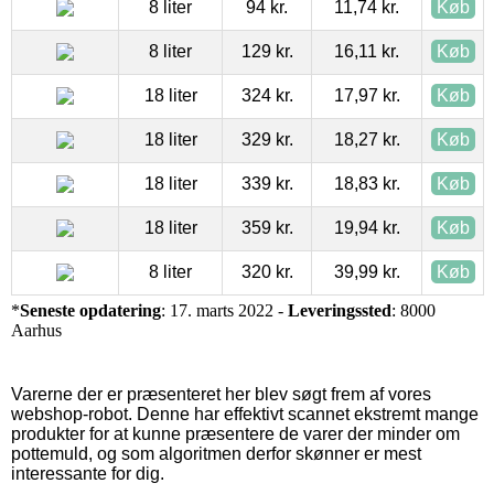
8 liter
94 kr.
11,74 kr.
Køb
8 liter
129 kr.
16,11 kr.
Køb
18 liter
324 kr.
17,97 kr.
Køb
18 liter
329 kr.
18,27 kr.
Køb
18 liter
339 kr.
18,83 kr.
Køb
18 liter
359 kr.
19,94 kr.
Køb
8 liter
320 kr.
39,99 kr.
Køb
*
Seneste opdatering
: 17. marts 2022 -
Leveringssted
: 8000
Aarhus
Varerne der er præsenteret her blev søgt frem af vores
webshop-robot. Denne har effektivt scannet ekstremt mange
produkter for at kunne præsentere de varer der minder om
pottemuld, og som algoritmen derfor skønner er mest
interessante for dig.