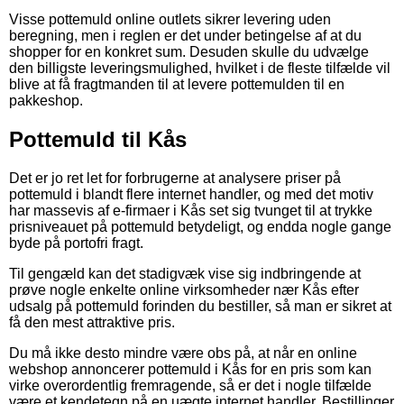
Visse pottemuld online outlets sikrer levering uden
beregning, men i reglen er det under betingelse af at du
shopper for en konkret sum. Desuden skulle du udvælge
den billigste leveringsmulighed, hvilket i de fleste tilfælde vil
blive at få fragtmanden til at levere pottemulden til en
pakkeshop.
Pottemuld til Kås
Det er jo ret let for forbrugerne at analysere priser på
pottemuld i blandt flere internet handler, og med det motiv
har massevis af e-firmaer i Kås set sig tvunget til at trykke
prisniveauet på pottemuld betydeligt, og endda nogle gange
byde på portofri fragt.
Til gengæld kan det stadigvæk vise sig indbringende at
prøve nogle enkelte online virksomheder nær Kås efter
udsalg på pottemuld forinden du bestiller, så man er sikret at
få den mest attraktive pris.
Du må ikke desto mindre være obs på, at når en online
webshop annoncerer pottemuld i Kås for en pris som kan
virke overordentlig fremragende, så er det i nogle tilfælde
være et kendetegn på en uægte internet handler. Bestillinger