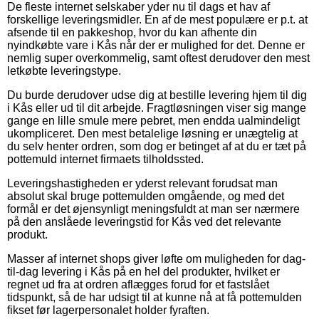
De fleste internet selskaber yder nu til dags et hav af
forskellige leveringsmidler. En af de mest populære er p.t. at
afsende til en pakkeshop, hvor du kan afhente din
nyindkøbte vare i Kås når der er mulighed for det. Denne er
nemlig super overkommelig, samt oftest derudover den mest
letkøbte leveringstype.
Du burde derudover udse dig at bestille levering hjem til dig
i Kås eller ud til dit arbejde. Fragtløsningen viser sig mange
gange en lille smule mere pebret, men endda ualmindeligt
ukompliceret. Den mest betalelige løsning er unægtelig at
du selv henter ordren, som dog er betinget af at du er tæt på
pottemuld internet firmaets tilholdssted.
Leveringshastigheden er yderst relevant forudsat man
absolut skal bruge pottemulden omgående, og med det
formål er det øjensynligt meningsfuldt at man ser nærmere
på den anslåede leveringstid for Kås ved det relevante
produkt.
Masser af internet shops giver løfte om muligheden for dag-
til-dag levering i Kås på en hel del produkter, hvilket er
regnet ud fra at ordren aflægges forud for et fastslået
tidspunkt, så de har udsigt til at kunne nå at få pottemulden
fikset før lagerpersonalet holder fyraften.