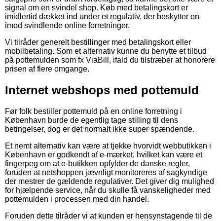
signal om en svindel shop. Køb med betalingskort er
imidlertid dækket ind under et regulativ, der beskytter en
imod svindlende online forretninger.
Vi tilråder generelt bestillinger med betalingskort eller
mobilbetaling. Som et alternativ kunne du benytte et tilbud
på pottemulden som fx ViaBill, ifald du tilstræber at honorere
prisen af flere omgange.
Internet webshops med pottemuld
Før folk bestiller pottemuld på en online forretning i
København burde de egentlig tage stilling til dens
betingelser, dog er det normalt ikke super spændende.
Et nemt alternativ kan være at tjekke hvorvidt webbutikken i
København er godkendt af e-mærket, hvilket kan være et
fingerpeg om at e-butikken opfylder de danske regler,
foruden at netshoppen jævnligt monitoreres af sagkyndige
der mestrer de gældende regulativer. Det giver dig mulighed
for hjælpende service, når du skulle få vanskeligheder med
pottemulden i processen med din handel.
Foruden dette tilråder vi at kunden er hensynstagende til de