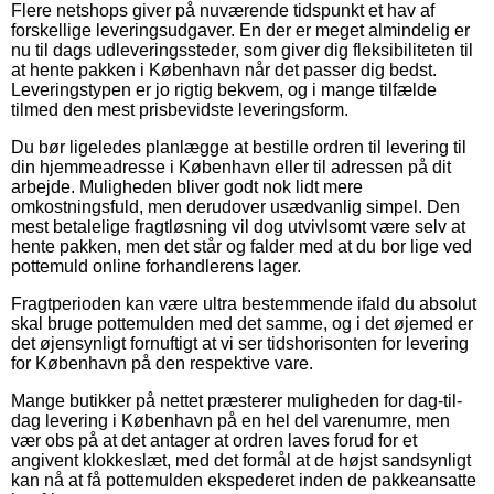
Flere netshops giver på nuværende tidspunkt et hav af
forskellige leveringsudgaver. En der er meget almindelig er
nu til dags udleveringssteder, som giver dig fleksibiliteten til
at hente pakken i København når det passer dig bedst.
Leveringstypen er jo rigtig bekvem, og i mange tilfælde
tilmed den mest prisbevidste leveringsform.
Du bør ligeledes planlægge at bestille ordren til levering til
din hjemmeadresse i København eller til adressen på dit
arbejde. Muligheden bliver godt nok lidt mere
omkostningsfuld, men derudover usædvanlig simpel. Den
mest betalelige fragtløsning vil dog utvivlsomt være selv at
hente pakken, men det står og falder med at du bor lige ved
pottemuld online forhandlerens lager.
Fragtperioden kan være ultra bestemmende ifald du absolut
skal bruge pottemulden med det samme, og i det øjemed er
det øjensynligt fornuftigt at vi ser tidshorisonten for levering
for København på den respektive vare.
Mange butikker på nettet præsterer muligheden for dag-til-
dag levering i København på en hel del varenumre, men
vær obs på at det antager at ordren laves forud for et
angivent klokkeslæt, med det formål at de højst sandsynligt
kan nå at få pottemulden ekspederet inden de pakkeansatte