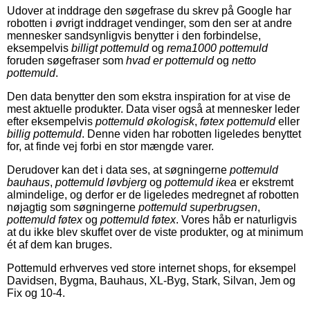
Udover at inddrage den søgefrase du skrev på Google har
robotten i øvrigt inddraget vendinger, som den ser at andre
mennesker sandsynligvis benytter i den forbindelse,
eksempelvis
billigt pottemuld
og
rema1000 pottemuld
foruden søgefraser som
hvad er pottemuld
og
netto
pottemuld
.
Den data benytter den som ekstra inspiration for at vise de
mest aktuelle produkter. Data viser også at mennesker leder
efter eksempelvis
pottemuld økologisk
,
føtex pottemuld
eller
billig pottemuld
. Denne viden har robotten ligeledes benyttet
for, at finde vej forbi en stor mængde varer.
Derudover kan det i data ses, at søgningerne
pottemuld
bauhaus
,
pottemuld løvbjerg
og
pottemuld ikea
er ekstremt
almindelige, og derfor er de ligeledes medregnet af robotten
nøjagtig som søgningerne
pottemuld superbrugsen
,
pottemuld føtex
og
pottemuld føtex
. Vores håb er naturligvis
at du ikke blev skuffet over de viste produkter, og at minimum
ét af dem kan bruges.
Pottemuld erhverves ved store internet shops, for eksempel
Davidsen, Bygma, Bauhaus, XL-Byg, Stark, Silvan, Jem og
Fix og 10-4.