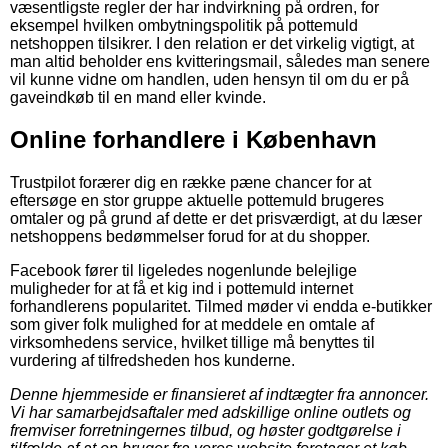
væsentligste regler der har indvirkning på ordren, for
eksempel hvilken ombytningspolitik på pottemuld
netshoppen tilsikrer. I den relation er det virkelig vigtigt, at
man altid beholder ens kvitteringsmail, således man senere
vil kunne vidne om handlen, uden hensyn til om du er på
gaveindkøb til en mand eller kvinde.
Online forhandlere i København
Trustpilot forærer dig en række pæne chancer for at
eftersøge en stor gruppe aktuelle pottemuld brugeres
omtaler og på grund af dette er det prisværdigt, at du læser
netshoppens bedømmelser forud for at du shopper.
Facebook fører til ligeledes nogenlunde belejlige
muligheder for at få et kig ind i pottemuld internet
forhandlerens popularitet. Tilmed møder vi endda e-butikker
som giver folk mulighed for at meddele en omtale af
virksomhedens service, hvilket tillige må benyttes til
vurdering af tilfredsheden hos kunderne.
Denne hjemmeside er finansieret af indtægter fra annoncer.
Vi har samarbejdsaftaler med adskillige online outlets og
fremviser forretningernes tilbud, og høster godtgørelse i