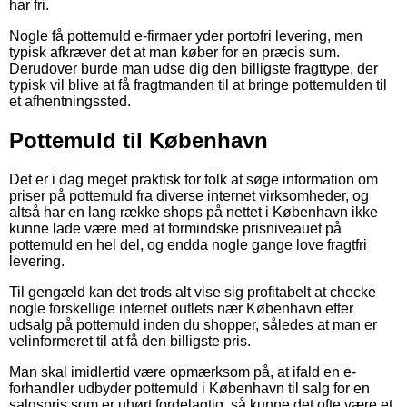
har fri.
Nogle få pottemuld e-firmaer yder portofri levering, men
typisk afkræver det at man køber for en præcis sum.
Derudover burde man udse dig den billigste fragttype, der
typisk vil blive at få fragtmanden til at bringe pottemulden til
et afhentningssted.
Pottemuld til København
Det er i dag meget praktisk for folk at søge information om
priser på pottemuld fra diverse internet virksomheder, og
altså har en lang række shops på nettet i København ikke
kunne lade være med at formindske prisniveauet på
pottemuld en hel del, og endda nogle gange love fragtfri
levering.
Til gengæld kan det trods alt vise sig profitabelt at checke
nogle forskellige internet outlets nær København efter
udsalg på pottemuld inden du shopper, således at man er
velinformeret til at få den billigste pris.
Man skal imidlertid være opmærksom på, at ifald en e-
forhandler udbyder pottemuld i København til salg for en
salgspris som er uhørt fordelagtig, så kunne det ofte være et