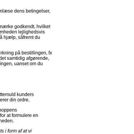
emlæse dens betingelser,
-mærke godkendt, hvilket
somheden lejlighedsvis
få hjælp, såfremt du
kning på bestillingen, fx
 det samtidig afgørende,
lingen, uanset om du
ottemuld kunders
erer din ordre.
tshoppens
for at formulere en
sheden.
 i form af at vi