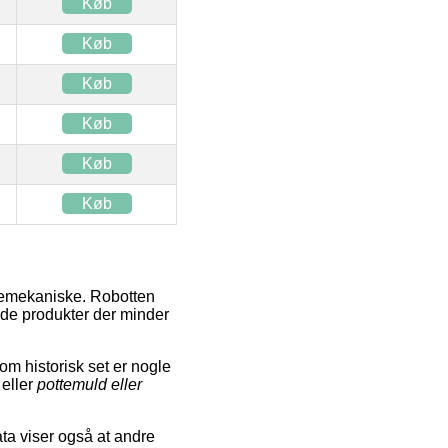
Køb
Køb
Køb
Køb
Køb
Køb
gemekaniske. Robotten
 de produkter der minder
m historisk set er nogle
eller
pottemuld eller
ata viser også at andre