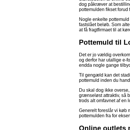
dog påkræver at bestillin
pottemulden fikset forud 
Nogle enkelte pottemuld o
fastslået beløb. Som alte
at få fragtfirmaet til at k
Pottemuld til L
Det er jo vældig overkom
og derfor har utallige e-
endda nogle gange tilbyd
Til gengæld kan det stad
pottemuld inden du handl
Du skal dog ikke overse, 
grænseløst attraktiv, så 
trods alt omfavnet af en
Generelt foreslår vi køb
pottemulden fra for eksem
Online outlets