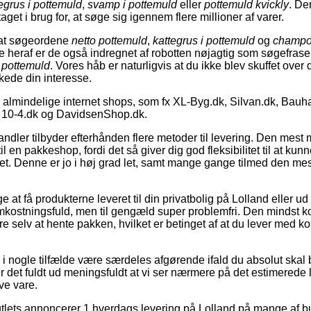
egrus i pottemuld
,
svamp i pottemuld
eller
pottemuld kvickly
. De
get i brug for, at søge sig igennem flere millioner af varer.
, at søgeordene
netto pottemuld
,
kattegrus i pottemuld
og
champo
e heraf er de også indregnet af robotten nøjagtig som søgefras
i pottemuld
. Vores håb er naturligvis at du ikke blev skuffet over 
kede din interesse.
almindelige internet shops, som fx XL-Byg.dk, Silvan.dk, Bauha
 10-4.dk og DavidsenShop.dk.
ndler tilbyder efterhånden flere metoder til levering. Den mest 
 en pakkeshop, fordi det så giver dig god fleksibilitet til at kun
l det. Denne er jo i høj grad let, samt mange gange tilmed den mes
t få produkterne leveret til din privatbolig på Lolland eller ud t
omkostningsfuld, men til gengæld super problemfri. Den mindst k
 selv at hente pakken, hvilket er betinget af at du lever med kor
 i nogle tilfælde være særdeles afgørende ifald du absolut skal
er det fuldt ud meningsfuldt at vi ser nærmere på det estimerede 
ve vare.
utlets annoncerer 1 hverdags levering på Lolland på mange af bu