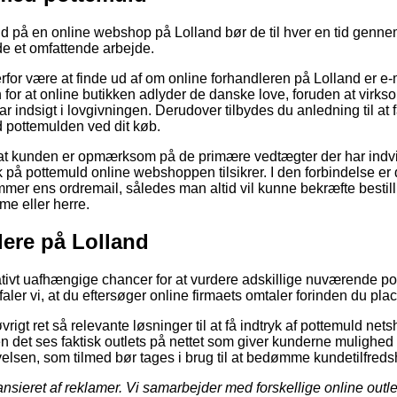
ld på en online webshop på Lolland bør de til hver en tid genn
de et omfattende arbejde.
for være at finde ud af om online forhandleren på Lolland er e
 for at online butikken adlyder de danske love, foruden at virk
har indsigt i lovgivningen. Derudover tilbydes du anledning til at 
 pottemulden ved dit køb.
i at kunden er opmærksom på de primære vedtægter der har indvir
 på pottemuld online webshoppen tilsikrer. I den forbindelse er
mer ens ordremail, således man altid vil kunne bekræfte bestil
me eller herre.
lere på Lolland
elativt uafhængige chancer for at vurdere adskillige nuværende p
aler vi, at du eftersøger online firmaets omtaler forinden du plac
rigt ret så relevante løsninger til at få indtryk af pottemuld ne
 det ses faktisk outlets på nettet som giver kunderne mulighed 
lsen, som tilmed bør tages i brug til at bedømme kundetilfred
sieret af reklamer. Vi samarbejder med forskellige online outlets