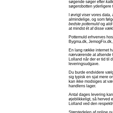
søgende søger efter
katt
søgerobotten yderligere ta
I øvrigt viser vores data
almindelige, og som følg
bedste pottemuld
og
ald
at mindst ét af disse væk
Pottemuld erhverves hos 
Bygma.dk, JemogFix.dk,
En lang række internet ha
nærværende at afsende til
Lolland når der er tid ti
leveringsudgave.
Du burde endvidere vælge a
sig typisk en sjat mere 
kan ikke modsiges at være
handlens lager.
Antal dages levering kan
øjeblikkeligt, så herved 
Lolland ved den respekti
Størstedelen af online o