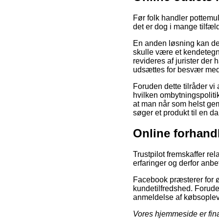
Før folk handler pottemu
det er dog i mange tilfæl
En anden løsning kan der
skulle være et kendetegn
revideres af jurister der 
udsættes for besvær med
Foruden dette tilråder v
hvilken ombytningspolitik
at man når som helst gem
søger et produkt til en da
Online forhand
Trustpilot fremskaffer r
erfaringer og derfor anbef
Facebook præsterer for øv
kundetilfredshed. Foruden
anmeldelse af købsopleve
Vores hjemmeside er finan