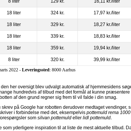
8 liter
129 kr.
16,11 kr.
/liter
18 liter
324 kr.
17,97 kr.
/liter
18 liter
329 kr.
18,27 kr.
/liter
18 liter
339 kr.
18,83 kr.
/liter
18 liter
359 kr.
19,94 kr.
/liter
8 liter
320 kr.
39,99 kr.
/liter
marts 2022 -
Leveringssted
: 8000 Aarhus
å den her oversigt blev udvalgt automatisk af hjemmesidens sø
mange hundredvis af tilbud med det formål at kunne præsentere
tten af den grund regner sig frem til vil falde i din smag.
skrev på Google har robotten derudover medtaget vendinger, so
skriver i forbindelse med det, eksempelvis
pottemuld rema 1000
forespørgsler som
silvan pottemuld
eller
lidl pottemuld
.
som yderligere inspiration til at liste de mest aktuelle tilbud. D