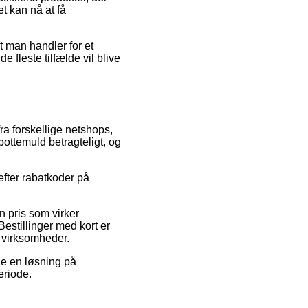
t kan nå at få
t man handler for et
 fleste tilfælde vil blive
ra forskellige netshops,
pottemuld betragteligt, og
efter rabatkoder på
n pris som virker
estillinger med kort er
t virksomheder.
je en løsning på
eriode.