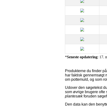
*
Seneste opdatering
: 17. 
Produkterne du finder p
har faktisk gennemsøgt 
om pottemuld, og som robo
Udover den søgetekst du 
som øvrige brugere ofte 
plantesæk
foruden søge
Den data kan den benytte 