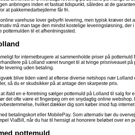
gen anbringes inden et fastsat tidspunkt, således at de garantere
for at pakkemedarbejderne får fri.
nline varehuse lover gebyrfri levering, men typisk kræver det a
rnativ må man tage den mindst kostelige leveringsløsning, der i de
øre pottemulden til et afhentningssted.
olland
meligt for internetbrugere at sammenholde priser på pottemuld f
forhandlere på Lolland været tvunget til at tvinge prisniveauet på 
e levering uden betaling.
igvæk blive tiden værd at efterse diverse netshops nær Lolland 
er, så du er skudsikker på at antage den skarpeste pris.
at ifald en e-forretning sælger pottemuld på Lolland til salg for e
bør det ofte være et fingerpeg om en snydagtig online webshop. B
 lovbestemmelse, hvilket dækker dig som køber imod fup interne
 med betalingskort eller MobilePay. Som alternativ bør du overve
pel ViaBill, når du har til hensigt at honorere beløbet over en p
 med pottemuld