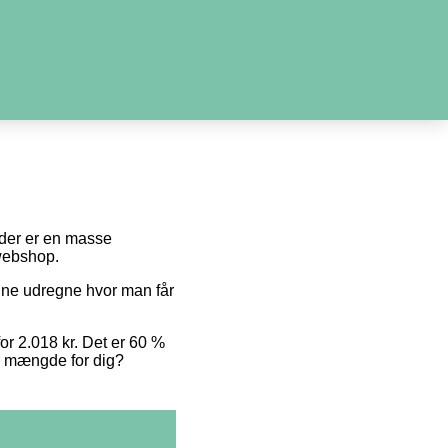
i der er en masse
 webshop.
unne udregne hvor man får
for 2.018 kr. Det er 60 %
te mængde for dig?