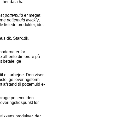
n her data har
st pottemuld
er meget
erne
pottemuld kvickly
,
de listede produkter, idet
us.dk, Stark.dk,
moderne er for
ne afhente din ordre på
t betalelige
il dit arbejde. Den viser
ostelige leveringsform
t afstand til pottemuld e-
 bruge pottemulden
leveringstidspunkt for
tikkens produkter, der