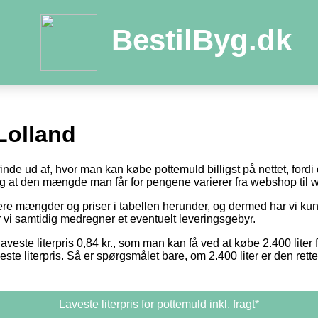
BestilByg.dk
Lolland
 finde ud af, hvor man kan købe pottemuld billigst på nettet, ford
 og at den mængde man får for pengene varierer fra webshop til
otere mængder og priser i tabellen herunder, og dermed har vi k
or vi samtidig medregner et eventuelt leveringsgebyr.
aveste literpris 0,84 kr., som man kan få ved at købe 2.400 liter 
este literpris. Så er spørgsmålet bare, om 2.400 liter er den ret
Laveste literpris for pottemuld inkl. fragt*