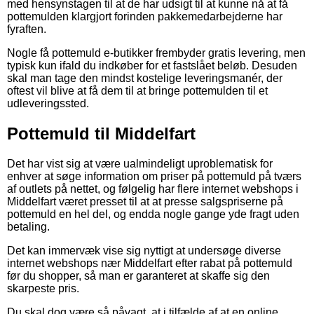
med hensynstagen til at de har udsigt til at kunne nå at få
pottemulden klargjort forinden pakkemedarbejderne har
fyraften.
Nogle få pottemuld e-butikker frembyder gratis levering, men
typisk kun ifald du indkøber for et fastslået beløb. Desuden
skal man tage den mindst kostelige leveringsmanér, der
oftest vil blive at få dem til at bringe pottemulden til et
udleveringssted.
Pottemuld til Middelfart
Det har vist sig at være ualmindeligt uproblematisk for
enhver at søge information om priser på pottemuld på tværs
af outlets på nettet, og følgelig har flere internet webshops i
Middelfart været presset til at at presse salgspriserne på
pottemuld en hel del, og endda nogle gange yde fragt uden
betaling.
Det kan immervæk vise sig nyttigt at undersøge diverse
internet webshops nær Middelfart efter rabat på pottemuld
før du shopper, så man er garanteret at skaffe sig den
skarpeste pris.
Du skal dog være så påvagt, at i tilfælde af at en online