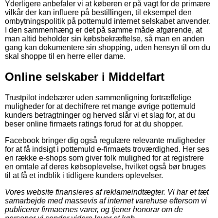
Yderligere anbefaler vi at køberen er på vagt for de primære
vilkår der kan influere på bestillingen, til eksempel den
ombytningspolitik på pottemuld internet selskabet anvender.
I den sammenhæng er det på samme måde afgørende, at
man altid beholder sin købsbekræftelse, så man en anden
gang kan dokumentere sin shopping, uden hensyn til om du
skal shoppe til en herre eller dame.
Online selskaber i Middelfart
Trustpilot indebærer uden sammenligning fortræffelige
muligheder for at dechifrere ret mange øvrige pottemuld
kunders betragtninger og herved slår vi et slag for, at du
beser online firmaets ratings forud for at du shopper.
Facebook bringer dig også regulære relevante muligheder
for at få indsigt i pottemuld e-firmaets troværdighed. Her ses
en række e-shops som giver folk mulighed for at registrere
en omtale af deres købsoplevelse, hvilket også bør bruges
til at få et indblik i tidligere kunders oplevelser.
Vores website finansieres af reklameindtægter. Vi har et tæt
samarbejde med massevis af internet varehuse eftersom vi
publicerer firmaernes varer, og tjener honorar om de