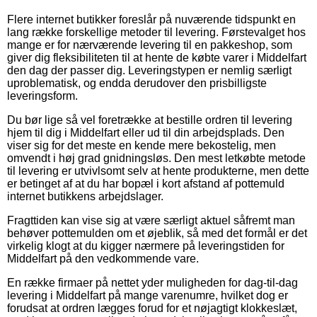
Flere internet butikker foreslår på nuværende tidspunkt en
lang række forskellige metoder til levering. Førstevalget hos
mange er for nærværende levering til en pakkeshop, som
giver dig fleksibiliteten til at hente de købte varer i Middelfart
den dag der passer dig. Leveringstypen er nemlig særligt
uproblematisk, og endda derudover den prisbilligste
leveringsform.
Du bør lige så vel foretrække at bestille ordren til levering
hjem til dig i Middelfart eller ud til din arbejdsplads. Den
viser sig for det meste en kende mere bekostelig, men
omvendt i høj grad gnidningsløs. Den mest letkøbte metode
til levering er utvivlsomt selv at hente produkterne, men dette
er betinget af at du har bopæl i kort afstand af pottemuld
internet butikkens arbejdslager.
Fragttiden kan vise sig at være særligt aktuel såfremt man
behøver pottemulden om et øjeblik, så med det formål er det
virkelig klogt at du kigger nærmere på leveringstiden for
Middelfart på den vedkommende vare.
En række firmaer på nettet yder muligheden for dag-til-dag
levering i Middelfart på mange varenumre, hvilket dog er
forudsat at ordren lægges forud for et nøjagtigt klokkeslæt,