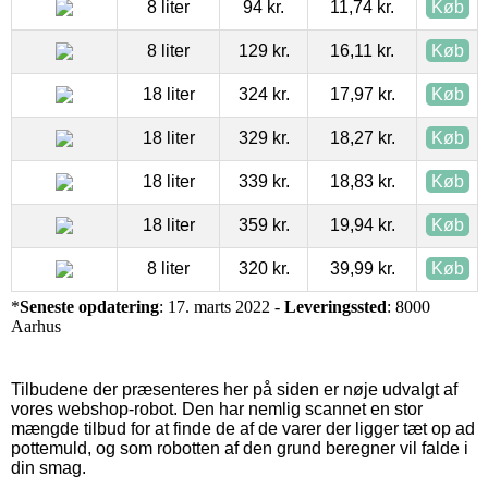
8 liter
94 kr.
11,74 kr.
Køb
8 liter
129 kr.
16,11 kr.
Køb
18 liter
324 kr.
17,97 kr.
Køb
18 liter
329 kr.
18,27 kr.
Køb
18 liter
339 kr.
18,83 kr.
Køb
18 liter
359 kr.
19,94 kr.
Køb
8 liter
320 kr.
39,99 kr.
Køb
*
Seneste opdatering
: 17. marts 2022 -
Leveringssted
: 8000
Aarhus
Tilbudene der præsenteres her på siden er nøje udvalgt af
vores webshop-robot. Den har nemlig scannet en stor
mængde tilbud for at finde de af de varer der ligger tæt op ad
pottemuld, og som robotten af den grund beregner vil falde i
din smag.