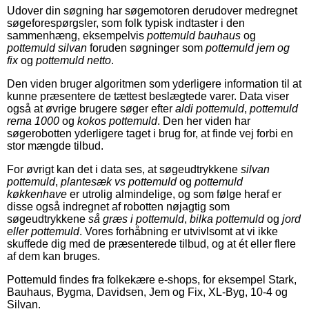
Udover din søgning har søgemotoren derudover medregnet
søgeforespørgsler, som folk typisk indtaster i den
sammenhæng, eksempelvis
pottemuld bauhaus
og
pottemuld silvan
foruden søgninger som
pottemuld jem og
fix
og
pottemuld netto
.
Den viden bruger algoritmen som yderligere information til at
kunne præsentere de tættest beslægtede varer. Data viser
også at øvrige brugere søger efter
aldi pottemuld
,
pottemuld
rema 1000
og
kokos pottemuld
. Den her viden har
søgerobotten yderligere taget i brug for, at finde vej forbi en
stor mængde tilbud.
For øvrigt kan det i data ses, at søgeudtrykkene
silvan
pottemuld
,
plantesæk vs pottemuld
og
pottemuld
køkkenhave
er utrolig almindelige, og som følge heraf er
disse også indregnet af robotten nøjagtig som
søgeudtrykkene
så græs i pottemuld
,
bilka pottemuld
og
jord
eller pottemuld
. Vores forhåbning er utvivlsomt at vi ikke
skuffede dig med de præsenterede tilbud, og at ét eller flere
af dem kan bruges.
Pottemuld findes fra folkekære e-shops, for eksempel Stark,
Bauhaus, Bygma, Davidsen, Jem og Fix, XL-Byg, 10-4 og
Silvan.