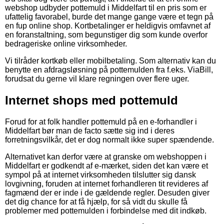
webshop udbyder pottemuld i Middelfart til en pris som er
ufattelig favorabel, burde det mange gange være et tegn på
en fup online shop. Kortbetalinger er heldigvis omfavnet af
en foranstaltning, som begunstiger dig som kunde overfor
bedrageriske online virksomheder.
Vi tilråder kortkøb eller mobilbetaling. Som alternativ kan du
benytte en afdragsløsning på pottemulden fra f.eks. ViaBill,
forudsat du gerne vil klare regningen over flere uger.
Internet shops med pottemuld
Forud for at folk handler pottemuld på en e-forhandler i
Middelfart bør man de facto sætte sig ind i deres
forretningsvilkår, det er dog normalt ikke super spændende.
Alternativet kan derfor være at granske om webshoppen i
Middelfart er godkendt af e-mærket, siden det kan være et
sympol på at internet virksomheden tilslutter sig dansk
lovgivning, foruden at internet forhandleren tit revideres af
fagmænd der er inde i de gældende regler. Desuden giver
det dig chance for at få hjælp, for så vidt du skulle få
problemer med pottemulden i forbindelse med dit indkøb.