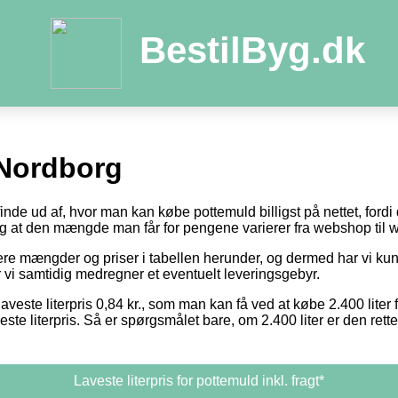
BestilByg.dk
Nordborg
 finde ud af, hvor man kan købe pottemuld billigst på nettet, ford
 og at den mængde man får for pengene varierer fra webshop til
otere mængder og priser i tabellen herunder, og dermed har vi k
or vi samtidig medregner et eventuelt leveringsgebyr.
aveste literpris 0,84 kr., som man kan få ved at købe 2.400 liter 
este literpris. Så er spørgsmålet bare, om 2.400 liter er den ret
Laveste literpris for pottemuld inkl. fragt*