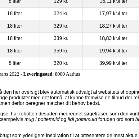
8 liter
129 kr.
16,11 kr.
/liter
18 liter
324 kr.
17,97 kr.
/liter
18 liter
329 kr.
18,27 kr.
/liter
18 liter
339 kr.
18,83 kr.
/liter
18 liter
359 kr.
19,94 kr.
/liter
8 liter
320 kr.
39,99 kr.
/liter
marts 2022 -
Leveringssted
: 8000 Aarhus
å den her oversigt blev automatisk udvalgt af websitets shoppi
ange produkter med det formål at kunne fremvise de tilbud der rela
tmen derfor beregner matcher dit behov bedst.
gsel har robotten desuden medregnet søgefraser, som den vurder
, eksempelvis
mug i pottemuld
og
lidl pottemuld
foruden ord som
b
rugt som yderligere inspiration til at præsentere de mest aktuel