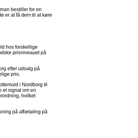
 man bestiller for en
er at få dem til at køre
uld hos forskellige
indske prisniveauet på
org efter udsalg på
lige pris.
ttemuld i Nordborg til
e et signal om en
orordning, hvilket
øsning på afbetaling på