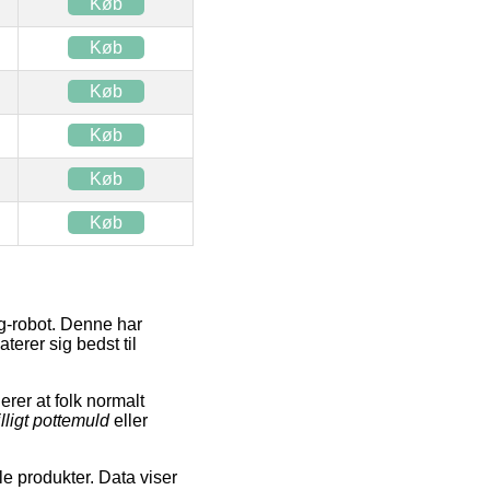
Køb
Køb
Køb
Køb
Køb
Køb
ng-robot. Denne har
terer sig bedst til
er at folk normalt
illigt pottemuld
eller
le produkter. Data viser