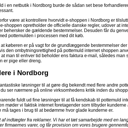
ld i en netbutik i Nordborg burde de sådan set bese forhandlere
ressant.
or være at kontrollere hvorvidt e-shoppen i Nordborg er tilslutt
t e-shoppen opretholder de officielle danske regler, udover at int
der behersker de gældende bestemmelser. Desuden får du genvej t
med pottemulden i processen med dit køb.
 at køberen er på vagt for de grundlæggende bestemmelser der 
is den ombytningsrettighed på pottemuld internet shoppen anve
 at man til enhver tid beholder ens faktura e-mail, således man 
er pige eller dreng.
lere i Nordborg
 fantastiske løsninger til at gøre dig bekendt med flere andre 
 at du ser nærmere på online virksomhedens kritik inden du shopp
rende fuldt ud fine løsninger til at få kendskab til pottemuld int
 møder vi faktisk internet foretagender som tilbyder kunderne at 
 må tages i brug til at bedømme hvor glade kunderne er.
 af indtægter fra reklamer. Vi har et tæt samarbejde med en lan
er firmaernes varer, og får provision om vores brugere gennemf