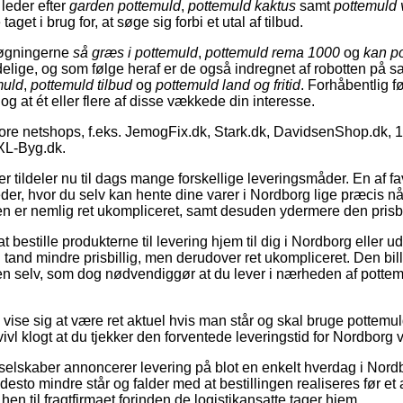
leder efter
garden pottemuld
,
pottemuld kaktus
samt
pottemuld v
aget i brug for, at søge sig forbi et utal af tilbud.
søgningerne
så græs i pottemuld
,
pottemuld rema 1000
og
kan po
ndelige, og som følge heraf er de også indregnet af robotten p
muld
,
pottemuld tilbud
og
pottemuld land og fritid
. Forhåbentlig fø
og at ét eller flere af disse vækkede din interesse.
ore netshops, f.eks. JemogFix.dk, Stark.dk, DavidsenShop.dk, 
XL-Byg.dk.
r tildeler nu til dags mange forskellige leveringsmåder. En af fav
der, hvor du selv kan hente dine varer i Nordborg lige præcis når
n er nemlig ret ukompliceret, samt desuden ydermere den prisbil
 bestille produkterne til levering hjem til dig i Nordborg eller ud 
en tand mindre prisbillig, men derudover ret ukompliceret. Den bil
en selv, som dog nødvendiggør at du lever i nærheden af pottem
vise sig at være ret aktuel hvis man står og skal bruge pottemul
ivl klogt at du tjekker den forventede leveringstid for Nordborg 
lskaber annoncerer levering på blot en enkelt hverdag i Nordb
esto mindre står og falder med at bestillingen realiseres før et 
hen til fragtfirmaet forinden de logistikansatte tager hjem.