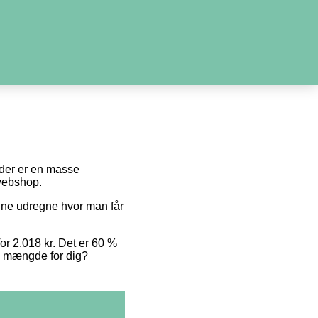
i der er en masse
 webshop.
unne udregne hvor man får
for 2.018 kr. Det er 60 %
te mængde for dig?