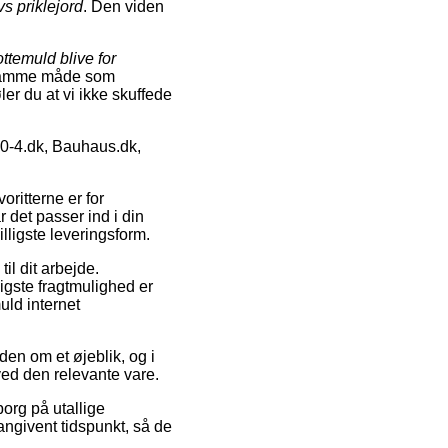
s priklejord
. Den viden
ttemuld blive for
å samme måde som
ler du at vi ikke skuffede
10-4.dk, Bauhaus.dk,
oritterne er for
 det passer ind i din
ligste leveringsform.
til dit arbejde.
ligste fragtmulighed er
uld internet
den om et øjeblik, og i
ved den relevante vare.
org på utallige
angivent tidspunkt, så de