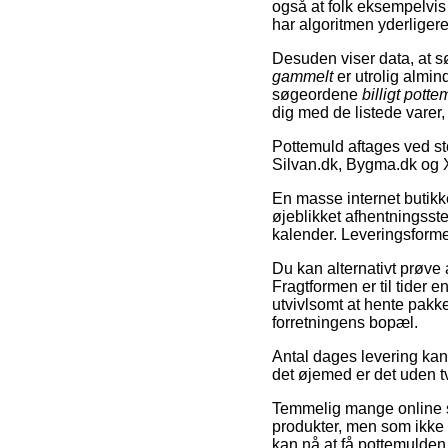
også at folk eksempelvis 
har algoritmen yderligere t
Desuden viser data, at 
gammelt
er utrolig almi
søgeordene
billigt potte
dig med de listede varer, 
Pottemuld aftages ved st
Silvan.dk, Bygma.dk og 
En masse internet butikke
øjeblikket afhentningsste
kalender. Leveringsforme
Du kan alternativt prøve at
Fragtformen er til tider 
utvivlsomt at hente pakk
forretningens bopæl.
Antal dages levering kan 
det øjemed er det uden tv
Temmelig mange online se
produkter, men som ikke d
kan nå at få pottemulden 