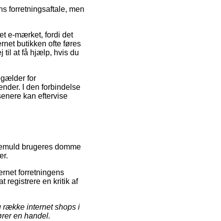
ns forretningsaftale, men
et e-mærket, fordi det
ernet butikken ofte føres
il at få hjælp, hvis du
gælder for
nder. I den forbindelse
senere kan eftervise
pottemuld brugeres domme
er.
ernet forretningens
registrere en kritik af
g række internet shops i
ører en handel.