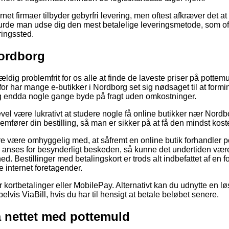
net firmaer tilbyder gebyrfri levering, men oftest afkræver det at
rde man udse dig den mest betalelige leveringsmetode, som ofte 
ringssted.
Nordborg
ældig problemfrit for os alle at finde de laveste priser på pottem
rfor har mange e-butikker i Nordborg set sig nødsaget til at form
og endda nogle gange byde på fragt uden omkostninger.
evel være lukrativt at studere nogle få online butikker nær Nordb
fører din bestilling, så man er sikker på at få den mindst koste
 være omhyggelig med, at såfremt en online butik forhandler po
m anses for besynderligt beskeden, så kunne det undertiden vær
d. Bestillinger med betalingskort er trods alt indbefattet af en f
 internet foretagender.
or kortbetalinger eller MobilePay. Alternativt kan du udnytte en l
is ViaBill, hvis du har til hensigt at betale beløbet senere.
å nettet med pottemuld