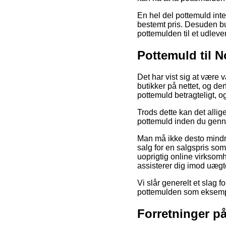
En hel del pottemuld inter
bestemt pris. Desuden bu
pottemulden til et udleve
Pottemuld til 
Det har vist sig at være v
butikker på nettet, og de
pottemuld betragteligt, 
Trods dette kan det allig
pottemuld inden du gennem
Man må ikke desto mindre
salg for en salgspris so
uoprigtig online virksomhe
assisterer dig imod uægte
Vi slår generelt et slag f
pottemulden som eksempelv
Forretninger p