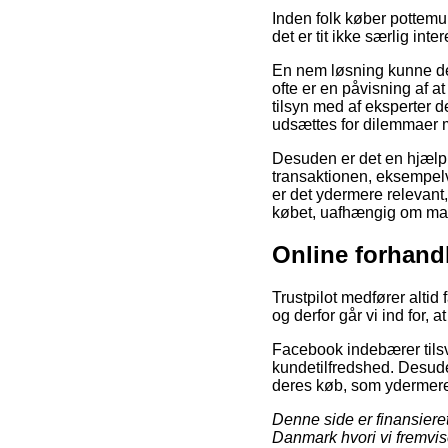
Inden folk køber pottemu
det er tit ikke særlig inte
En nem løsning kunne derf
ofte er en påvisning af a
tilsyn med af eksperter 
udsættes for dilemmaer 
Desuden er det en hjælp
transaktionen, eksempelv
er det ydermere relevant,
købet, uafhængig om man 
Online forhand
Trustpilot medfører altid
og derfor går vi ind for,
Facebook indebærer tilsva
kundetilfredshed. Desuden
deres køb, som ydermere
Denne side er finansieret
Danmark hvori vi fremvis