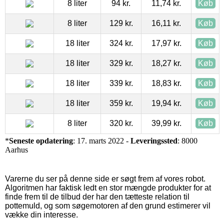
8 liter
94 kr.
11,74 kr.
Køb
8 liter
129 kr.
16,11 kr.
Køb
18 liter
324 kr.
17,97 kr.
Køb
18 liter
329 kr.
18,27 kr.
Køb
18 liter
339 kr.
18,83 kr.
Køb
18 liter
359 kr.
19,94 kr.
Køb
8 liter
320 kr.
39,99 kr.
Køb
*
Seneste opdatering
: 17. marts 2022 -
Leveringssted
: 8000
Aarhus
Varerne du ser på denne side er søgt frem af vores robot.
Algoritmen har faktisk ledt en stor mængde produkter for at
finde frem til de tilbud der har den tætteste relation til
pottemuld, og som søgemotoren af den grund estimerer vil
vække din interesse.