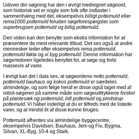
Udover din søgning har den i øvrigt medregnet søgeord,
som historisk set er nogle som folk ofte indtaster i
sammenhæng med det, eksempelvis
billigt pottemuld
eller
rema1000 pottemuld
foruden søgeforespørgsler som
superbrugsen pottemuld
og
billig pottemuld
.
Den viden kan den benytte som ekstra information for at
præsentere de mest relevante tilbud. Det ses også at andre
mennesker leder efter eksempelvis
rema pottemuld
,
pottemuld fakta
og
xl byg pottemuld
. Denne information har
søgemotoren ligeledes benyttet for, at søge sig forbi
massevis af varer.
I øvrigt kan det i data ses, at søgeordene
netto pottemuld
,
pottemuld bauhaus
og
kokos pottemuld
er særdeles
almindelige, og som følge heraf er disse også taget med af
robot-søgeren på samme måde som søgeudtrykkene
forskel
på plantesæk og pottemuld
,
lidl pottemuld
og
pindstrup
pottemuld
. Vi håber inderligt at du er tilfreds med de listede
varer, og at mindst ét af disse kunne bruges.
Pottemuld afhentes via almindelige byggecentre,
eksempelvis Davidsen, Bauhaus, Jem og Fix, Bygma,
Silvan, XL-Byg, 10-4 og Stark.