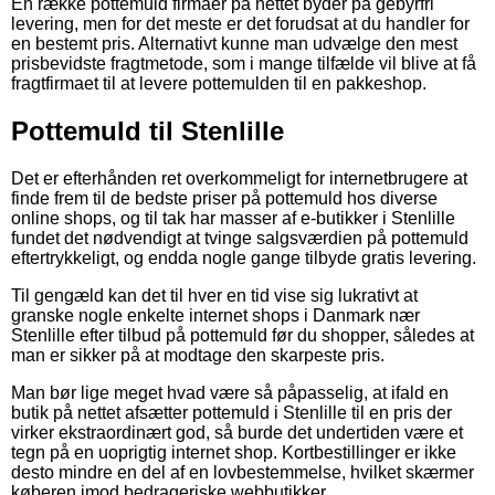
En række pottemuld firmaer på nettet byder på gebyrfri
levering, men for det meste er det forudsat at du handler for
en bestemt pris. Alternativt kunne man udvælge den mest
prisbevidste fragtmetode, som i mange tilfælde vil blive at få
fragtfirmaet til at levere pottemulden til en pakkeshop.
Pottemuld til Stenlille
Det er efterhånden ret overkommeligt for internetbrugere at
finde frem til de bedste priser på pottemuld hos diverse
online shops, og til tak har masser af e-butikker i Stenlille
fundet det nødvendigt at tvinge salgsværdien på pottemuld
eftertrykkeligt, og endda nogle gange tilbyde gratis levering.
Til gengæld kan det til hver en tid vise sig lukrativt at
granske nogle enkelte internet shops i Danmark nær
Stenlille efter tilbud på pottemuld før du shopper, således at
man er sikker på at modtage den skarpeste pris.
Man bør lige meget hvad være så påpasselig, at ifald en
butik på nettet afsætter pottemuld i Stenlille til en pris der
virker ekstraordinært god, så burde det undertiden være et
tegn på en uoprigtig internet shop. Kortbestillinger er ikke
desto mindre en del af en lovbestemmelse, hvilket skærmer
køberen imod bedrageriske webbutikker.