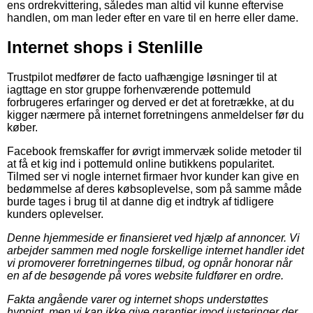
ens ordrekvittering, således man altid vil kunne eftervise
handlen, om man leder efter en vare til en herre eller dame.
Internet shops i Stenlille
Trustpilot medfører de facto uafhængige løsninger til at
iagttage en stor gruppe forhenværende pottemuld
forbrugeres erfaringer og derved er det at foretrække, at du
kigger nærmere på internet forretningens anmeldelser før du
køber.
Facebook fremskaffer for øvrigt immervæk solide metoder til
at få et kig ind i pottemuld online butikkens popularitet.
Tilmed ser vi nogle internet firmaer hvor kunder kan give en
bedømmelse af deres købsoplevelse, som på samme måde
burde tages i brug til at danne dig et indtryk af tidligere
kunders oplevelser.
Denne hjemmeside er finansieret ved hjælp af annoncer. Vi
arbejder sammen med nogle forskellige internet handler idet
vi promoverer forretningernes tilbud, og opnår honorar når
en af de besøgende på vores website fuldfører en ordre.
Fakta angående varer og internet shops understøttes
hyppigt, men vi kan ikke give garantier imod justeringer der