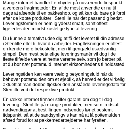
Mange internet handler frembyder på nuværende tidspunkt
alverdens fragtmetoder. En af de mest anvendte er nu til
dags at afsende til en pakkeshop, og så kan du bare gå forbi
efter de købte produkter i Stenlille når det passer dig bedst.
Leveringsformen er nemlig yderst smart, samt oftest
ligeledes den mindst kostelige type af levering.
Du kunne alternativt udse dig at få det leveret til din adresse
i Stenlille eller til hvor du arbejder. Fragtløsningen er oftest
en kende mere bekostelig, men til gengæld usædvanlig
simpel. Den mest betalelige leveringsmanér vil dog i de
fleste tilfælde være at hente varerne selv, som jo beroer på
at du bor nær pottemuld internet virksomhedens tilholdssted.
Leveringstiden kan være vældig betydningsfuld når du
behøver pottemulden om et øjeblik, så herved er det virkelig
aktuelt at man dobbelttjekker den anslåede leveringsdato for
Stenlille ved det respektive produkt.
En række internet firmaer stiller garanti om dag-til-dag
levering i Stenlille på mange produkter, men som trods alt
nødvendiggør at bestillingen indsendes før et bestemt
tidspunkt, så at de sandsynligvis kan nå at få pottemulden
afsted forud for at pakkemedarbejderne har fyraften.