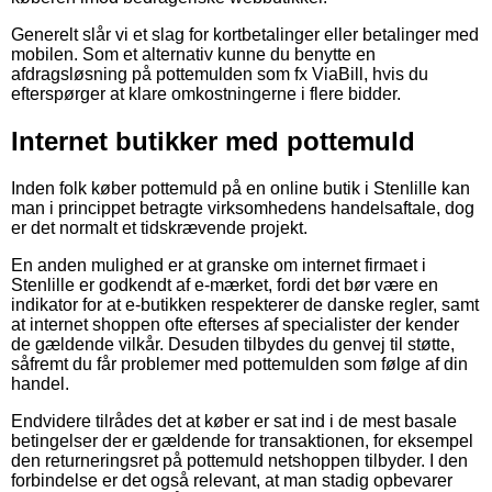
Generelt slår vi et slag for kortbetalinger eller betalinger med
mobilen. Som et alternativ kunne du benytte en
afdragsløsning på pottemulden som fx ViaBill, hvis du
efterspørger at klare omkostningerne i flere bidder.
Internet butikker med pottemuld
Inden folk køber pottemuld på en online butik i Stenlille kan
man i princippet betragte virksomhedens handelsaftale, dog
er det normalt et tidskrævende projekt.
En anden mulighed er at granske om internet firmaet i
Stenlille er godkendt af e-mærket, fordi det bør være en
indikator for at e-butikken respekterer de danske regler, samt
at internet shoppen ofte efterses af specialister der kender
de gældende vilkår. Desuden tilbydes du genvej til støtte,
såfremt du får problemer med pottemulden som følge af din
handel.
Endvidere tilrådes det at køber er sat ind i de mest basale
betingelser der er gældende for transaktionen, for eksempel
den returneringsret på pottemuld netshoppen tilbyder. I den
forbindelse er det også relevant, at man stadig opbevarer