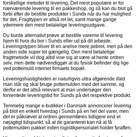
forskellige metoder til levering. Det mest populære er for
nærværende levering til en pakkeshop, og så kan du blot gå
forbi efter de bestilte produkter i Sunds når du har mulighed
for det. Fragttypen er altså ret let, samt mange gange
ydermere den mest betalelige leveringsudgave.
Du burde alternativt prøve at bestille varerne til levering
hjem til hvor du bor i Sunds eller ud på dit arbejde.
Leveringstypen bliver tit en anelse mere pebret, men på den
anden side super let gængelig. Den mest betalelige
fragtmetode vil dog altid vise sig at være at hente ordren
selv, men dette nødvendiggør at du fysisk befinder dig lige
ved pottemuld internet firmaets bopæl.
Leveringshastigheden er naturligvis ultra afgørende ifald
man står og skal bruge pottemulden med det samme, og
derfor er det altså relevant at man undersøger den
forventede leveringstid for Sunds på det respektive produkt.
Temmelig mange e-butikker i Danmark annoncerer levering
på blot en enkelt hverdag i Sunds på en hel del varer, men
det er påkrævet at ordren gennemføres tidligere end et
nøjagtigt tidspunkt, så at de garanteret kan nå at få
pottemulden pakket inden logistikpersonalet holder fyraften.