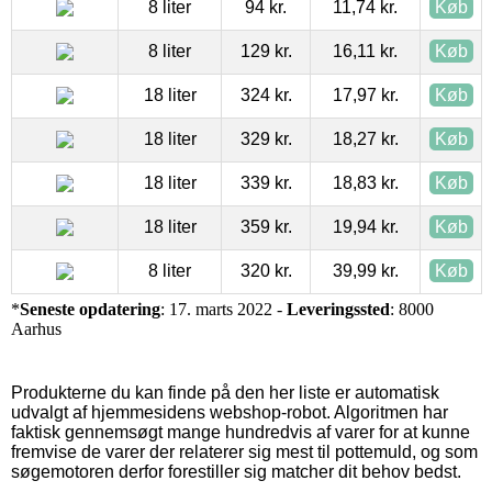
8 liter
94 kr.
11,74 kr.
Køb
8 liter
129 kr.
16,11 kr.
Køb
18 liter
324 kr.
17,97 kr.
Køb
18 liter
329 kr.
18,27 kr.
Køb
18 liter
339 kr.
18,83 kr.
Køb
18 liter
359 kr.
19,94 kr.
Køb
8 liter
320 kr.
39,99 kr.
Køb
*
Seneste opdatering
: 17. marts 2022 -
Leveringssted
: 8000
Aarhus
Produkterne du kan finde på den her liste er automatisk
udvalgt af hjemmesidens webshop-robot. Algoritmen har
faktisk gennemsøgt mange hundredvis af varer for at kunne
fremvise de varer der relaterer sig mest til pottemuld, og som
søgemotoren derfor forestiller sig matcher dit behov bedst.