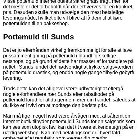
Visse pottemuld internet outlets sikrer gratis fragt, men for
det meste er det forbeholdt når der erhverves for en konkret
pris. Desuden skulle man udvælge den mest betalelige
leveringsmåde, hvilket ofte vil blive at få dem til at køre
pottemulden til en pakkeshop.
Pottemuld til Sunds
Det er jo efterhånden virkelig fremkommeligt for alle at lave
prissammenligning på pottemuld i blandt forskellige
netshops, og på grund af dette har masser af forhandlere på
nettet i Sunds fundet det nødvendigt at trykke salgsværdien
på pottemuld drastisk, og endda nogle gange tilbyde gebyrfri
levering.
Trods dette kan det alligevel være udbytterigt at eftergå
nogle e-forhandlere nær Sunds efter rabatkoder på
pottemuld forud for at du gennemfører din handel, således at
du ikke er i tvivl om at modtage den bedste pris.
Man må lige meget hvad være årvågen med, at såfremt en
internet butik tilbyder pottemuld i Sunds for en salgspris som
kan ses som utopisk lav, kan det tit være et kendetegn på en
uærlig webshop. Køb med betalingskort er i hvert fald
omfavnet af et regulativ, som værner dig overfor