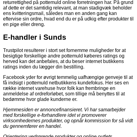
returrettighed på pottemuld online forretningen har. På grund
af dette er det samtidig relevant, at man stadigvæk beholder
ens kvitteringsmail, således man en anden gang kan
eftervise sin ordre, hvad end du er på udkig efter produkter til
en pige eller dreng.
E-handler i Sunds
Trustpilot resulterer i stort set fornemme muligheder for at
besigtige forskellige andre pottemuld køberes ratings og
herved kan det anbefales, at du beser internet butikkens
ratings inden du lægger din bestilling.
Facebook yder for øvrigt temmelig uafhængige genveje til at
få indsigt i pottemuld netbutikkens kundefokus. Her ses en
række internet varehuse hvor folk kan frembringe en
anmeldelse af ordreforløbet, som tillige må benyttes til at
bedømme hvor glade kunderne er.
Hjemmesiden er annoncefinansieret. Vi har samarbejder
med forskellige e-forhandlere idet vi promoverer
virksomhedernes produkter, og opnår kommission for så vidt
du gennemfører en handel.
Orientering vedrørende produkter og online outlets