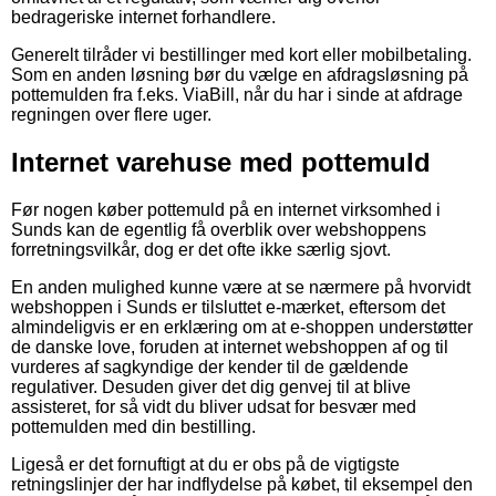
bedrageriske internet forhandlere.
Generelt tilråder vi bestillinger med kort eller mobilbetaling.
Som en anden løsning bør du vælge en afdragsløsning på
pottemulden fra f.eks. ViaBill, når du har i sinde at afdrage
regningen over flere uger.
Internet varehuse med pottemuld
Før nogen køber pottemuld på en internet virksomhed i
Sunds kan de egentlig få overblik over webshoppens
forretningsvilkår, dog er det ofte ikke særlig sjovt.
En anden mulighed kunne være at se nærmere på hvorvidt
webshoppen i Sunds er tilsluttet e-mærket, eftersom det
almindeligvis er en erklæring om at e-shoppen understøtter
de danske love, foruden at internet webshoppen af og til
vurderes af sagkyndige der kender til de gældende
regulativer. Desuden giver det dig genvej til at blive
assisteret, for så vidt du bliver udsat for besvær med
pottemulden med din bestilling.
Ligeså er det fornuftigt at du er obs på de vigtigste
retningslinjer der har indflydelse på købet, til eksempel den