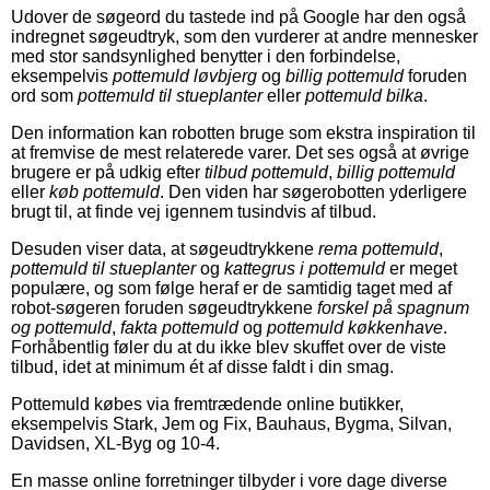
Udover de søgeord du tastede ind på Google har den også
indregnet søgeudtryk, som den vurderer at andre mennesker
med stor sandsynlighed benytter i den forbindelse,
eksempelvis
pottemuld løvbjerg
og
billig pottemuld
foruden
ord som
pottemuld til stueplanter
eller
pottemuld bilka
.
Den information kan robotten bruge som ekstra inspiration til
at fremvise de mest relaterede varer. Det ses også at øvrige
brugere er på udkig efter
tilbud pottemuld
,
billig pottemuld
eller
køb pottemuld
. Den viden har søgerobotten yderligere
brugt til, at finde vej igennem tusindvis af tilbud.
Desuden viser data, at søgeudtrykkene
rema pottemuld
,
pottemuld til stueplanter
og
kattegrus i pottemuld
er meget
populære, og som følge heraf er de samtidig taget med af
robot-søgeren foruden søgeudtrykkene
forskel på spagnum
og pottemuld
,
fakta pottemuld
og
pottemuld køkkenhave
.
Forhåbentlig føler du at du ikke blev skuffet over de viste
tilbud, idet at minimum ét af disse faldt i din smag.
Pottemuld købes via fremtrædende online butikker,
eksempelvis Stark, Jem og Fix, Bauhaus, Bygma, Silvan,
Davidsen, XL-Byg og 10-4.
En masse online forretninger tilbyder i vore dage diverse