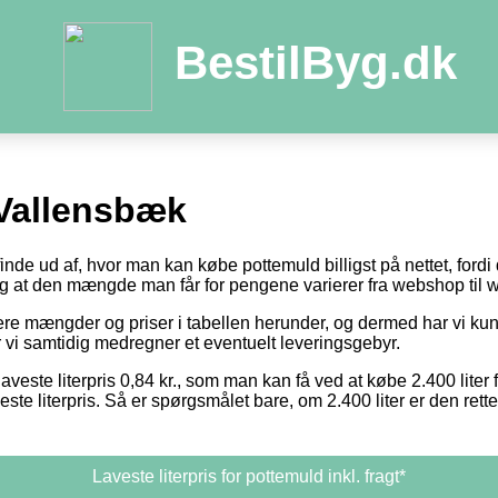
BestilByg.dk
Vallensbæk
 finde ud af, hvor man kan købe pottemuld billigst på nettet, ford
 og at den mængde man får for pengene varierer fra webshop til
otere mængder og priser i tabellen herunder, og dermed har vi k
or vi samtidig medregner et eventuelt leveringsgebyr.
aveste literpris 0,84 kr., som man kan få ved at købe 2.400 liter 
este literpris. Så er spørgsmålet bare, om 2.400 liter er den ret
Laveste literpris for pottemuld inkl. fragt*