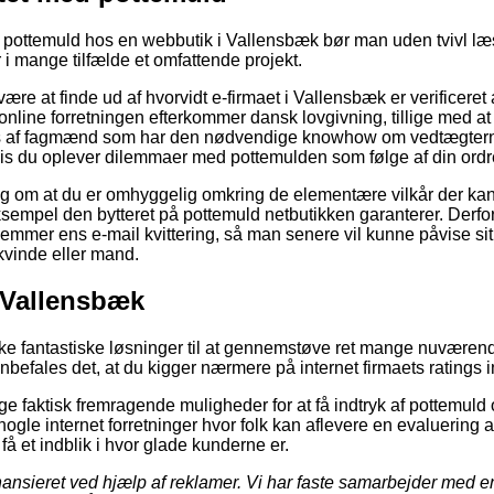
r pottemuld hos en webbutik i Vallensbæk bør man uden tvivl læ
 i mange tilfælde et omfattende projekt.
e at finde ud af hvorvidt e-firmaet i Vallensbæk er verificeret
online forretningen efterkommer dansk lovgivning, tillige med at
es af fagmænd som har den nødvendige knowhow om vedtægter
 hvis du oplever dilemmaer med pottemulden som følge af din ordr
slag om at du er omhyggelig omkring de elementære vilkår der ka
ksempel den bytteret på pottemuld netbutikken garanterer. Derfo
gemmer ens e-mail kvittering, så man senere vil kunne påvise 
kvinde eller mand.
 Vallensbæk
ække fantastiske løsninger til at gennemstøve ret mange nuvære
befales det, at du kigger nærmere på internet firmaets ratings 
lige faktisk fremragende muligheder for at få indtryk af pottemuld 
nogle internet forretninger hvor folk kan aflevere en evaluering a
 få et indblik i hvor glade kunderne er.
nsieret ved hjælp af reklamer. Vi har faste samarbejder med en