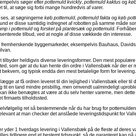
empelvis søger efter
pottemuld kvickly
,
pottemuld kaktus
og
køb
t til, at søge sig forbi mange hundredvis af varer.
 ses, at søgningerne
køb pottemuld
,
pottemuld fakta
og
køb pot
grund er disse samtidig indregnet af robotten på samme måde s
amp i pottemuld
og
forskel på plantesæk og pottemuld
. Forhåbent
enterede tilbud, ved at nogle af disse vækkede din interesse.
s fremherskende byggemarkeder, eksempelvis Bauhaus, Davids
ilvan.
t tilbyder heldigvis diverse leveringsformer. Den mest populære 
ssted, som gør at du kan hente din ordre i Vallensbæk når der er 
t bekvem, og typisk endda den mest betalelige form for levering.
ægge at få ordren leveret til din lejlighed i Vallensbæk eller til 
g tit en tand mindre prisbillig, men omvendt ualmindeligt uprob
 kan ikke benægtes at være at du selv henter varerne, men dett
 firmaets tilholdssted.
selvfølgelig ret så bestemmende når du har brug for pottemulde
 relevant at man checker det anslåede leveringstidspunkt for Va
er yder 1 hverdags levering i Vallensbæk på de fleste af deres va
illes tidligere end et bestemt tidspunkt, så de garanteret kan nå 