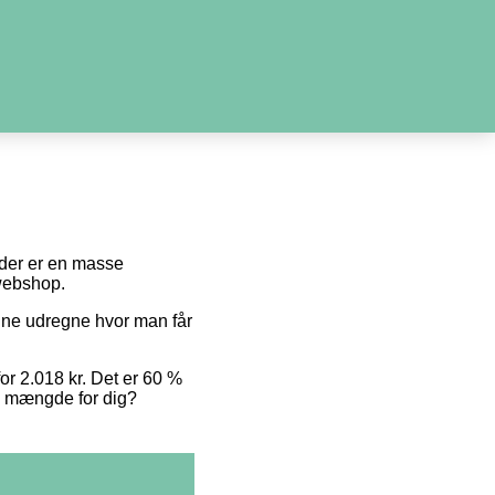
i der er en masse
 webshop.
unne udregne hvor man får
for 2.018 kr. Det er 60 %
te mængde for dig?