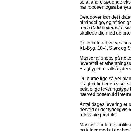
se at andre søgende eks
har robotten også benytte
Derudover kan det i data
almindelige, og af den 
rema1000 pottemuld
,
sv
skuffede dig med de præs
Pottemuld erhverves ho
XL-Byg, 10-4, Stark og S
Masser af shops på nette
leveret til et afhentning
Fragttypen er altså yders
Du burde lige så vel planl
Fragtmuligheden viser si
betalelige leveringstype
nærved pottemuld internet
Antal dages levering er 
herved er det tydeligvis
relevante produkt.
Masser af internet butikk
og falder med at der best