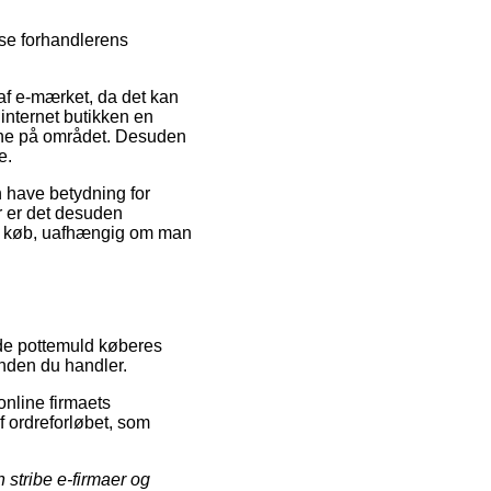
se forhandlerens
 af e-mærket, da det kan
 internet butikken en
ne på området. Desuden
e.
n have betydning for
r er det desuden
sit køb, uafhængig om man
nde pottemuld køberes
inden du handler.
online firmaets
f ordreforløbet, som
 stribe e-firmaer og