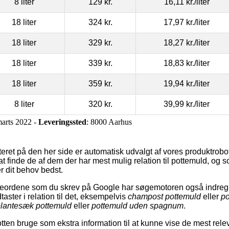
8 liter
129 kr.
16,11 kr.
/liter
18 liter
324 kr.
17,97 kr.
/liter
18 liter
329 kr.
18,27 kr.
/liter
18 liter
339 kr.
18,83 kr.
/liter
18 liter
359 kr.
19,94 kr.
/liter
8 liter
320 kr.
39,99 kr.
/liter
marts 2022 -
Leveringssted
: 8000 Aarhus
eret på den her side er automatisk udvalgt af vores produktrobo
or at finde de af dem der har mest mulig relation til pottemuld, og
er dit behov bedst.
geordene som du skrev på Google har søgemotoren også indreg
taster i relation til det, eksempelvis
champost pottemuld
eller
po
lantesæk pottemuld
eller
pottemuld uden spagnum
.
ten bruge som ekstra information til at kunne vise de mest rele