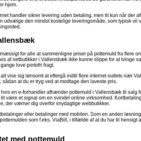
ger hjem.
rnet handler sikrer levering uden betaling, men tit kun når der a
 udvælge den mindst kostelige leveringsmåde, som typisk vil væ
ningssted.
Vallensbæk
mæssigt for alle at sammenligne priser på pottemuld fra flere 
vis af netbutikker i Vallensbæk ikke kunne slippe for at tvinge 
gange love portofri fragt.
alt vise sig lønsomt at eftergå indtil flere internet outlets nær V
 sådan at du er tryg ved at modtage den laveste pris.
hvis en e-forhandler afhænder pottemuld i Vallensbæk til salg fo
et tit være et signal om en svindel online virksomhed. Kortbetali
nje, der værner dig overfor snydagtige webbutikker.
rtbetalinger eller betalinger med mobilen. Som en anden løsnin
pottemulden som f.eks. ViaBill, i tilfælde af at du har til hensig
ttet med pottemuld