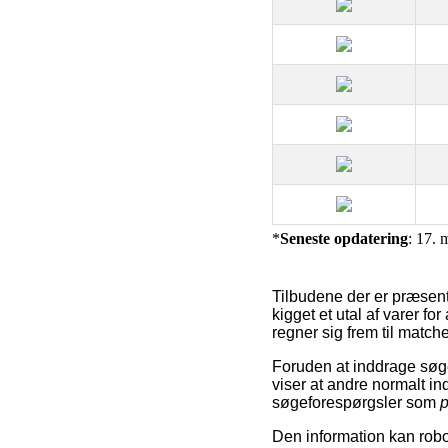
*
Seneste opdatering
: 17. 
Tilbudene der er præsent
kigget et utal af varer f
regner sig frem til match
Foruden at inddrage sø
viser at andre normalt ind
søgeforespørgsler som
p
Den information kan robot