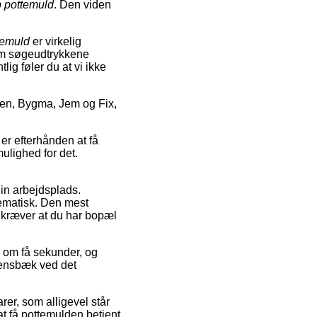
 pottemuld
. Den viden
temuld
er virkelig
om søgeudtrykkene
lig føler du at vi ikke
en, Bygma, Jem og Fix,
er efterhånden at få
mulighed for det.
din arbejdsplads.
lematisk. Den mest
e kræver at du har bopæl
n om få sekunder, og
llensbæk ved det
rer, som alligevel står
at få pottemulden betjent