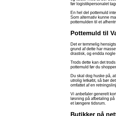
før logistikpersonalet ta
En hel del pottemuld inte
Som alternativ kunne man
pottemulden til et afhent
Pottemuld til 
Det er temmelig hensigts
grund af dette har masse
drastisk, og endda nogle 
Trods dette kan det trods 
pottemuld før du shopper,
Du skal dog huske på, at 
utrolig letkøbt, så bør d
omfattet af en retningsli
Vi anbefaler generelt ko
løsning på afbetaling på 
et længere tidsrum.
Butikker på ne