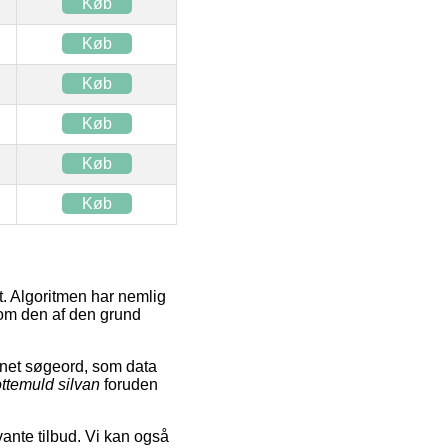
Køb
Køb
Køb
Køb
Køb
Køb
t. Algoritmen har nemlig
 som den af den grund
net søgeord, som data
ttemuld silvan
foruden
vante tilbud. Vi kan også