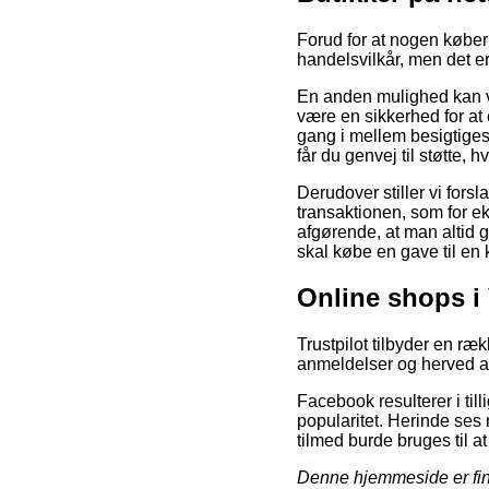
Forud for at nogen købe
handelsvilkår, men det er
En anden mulighed kan vær
være en sikkerhed for at 
gang i mellem besigtig
får du genvej til støtte,
Derudover stiller vi for
transaktionen, som for e
afgørende, at man altid 
skal købe en gave til en 
Online shops i
Trustpilot tilbyder en r
anmeldelser og herved an
Facebook resulterer i til
popularitet. Herinde ses 
tilmed burde bruges til at
Denne hjemmeside er fina