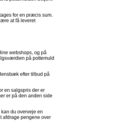
ftages for en præcis sum.
re at få leveret
online webshops, og på
salgsværdien på pottemuld
allensbæk efter tilbud på
r en salgspris der er
nger er på den anden side
g kan du overveje en
t at afdrage pengene over