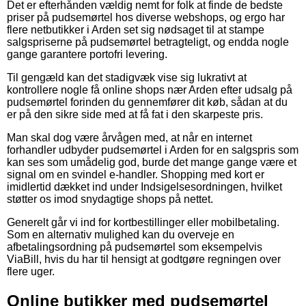
Det er efterhånden vældig nemt for folk at finde de bedste
priser på pudsemørtel hos diverse webshops, og ergo har
flere netbutikker i Arden set sig nødsaget til at stampe
salgspriserne på pudsemørtel betragteligt, og endda nogle
gange garantere portofri levering.
Til gengæld kan det stadigvæk vise sig lukrativt at
kontrollere nogle få online shops nær Arden efter udsalg på
pudsemørtel forinden du gennemfører dit køb, sådan at du
er på den sikre side med at få fat i den skarpeste pris.
Man skal dog være årvågen med, at når en internet
forhandler udbyder pudsemørtel i Arden for en salgspris som
kan ses som umådelig god, burde det mange gange være et
signal om en svindel e-handler. Shopping med kort er
imidlertid dækket ind under Indsigelsesordningen, hvilket
støtter os imod snydagtige shops på nettet.
Generelt går vi ind for kortbestillinger eller mobilbetaling.
Som en alternativ mulighed kan du overveje en
afbetalingsordning på pudsemørtel som eksempelvis
ViaBill, hvis du har til hensigt at godtgøre regningen over
flere uger.
Online butikker med pudsemørtel