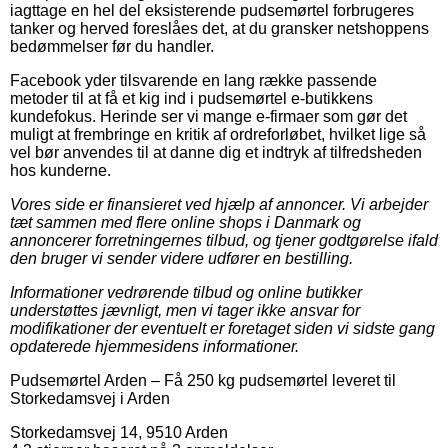
iagttage en hel del eksisterende pudsemørtel forbrugeres
tanker og herved foreslåes det, at du gransker netshoppens
bedømmelser før du handler.
Facebook yder tilsvarende en lang række passende
metoder til at få et kig ind i pudsemørtel e-butikkens
kundefokus. Herinde ser vi mange e-firmaer som gør det
muligt at frembringe en kritik af ordreforløbet, hvilket lige så
vel bør anvendes til at danne dig et indtryk af tilfredsheden
hos kunderne.
Vores side er finansieret ved hjælp af annoncer. Vi arbejder
tæt sammen med flere online shops i Danmark og
annoncerer forretningernes tilbud, og tjener godtgørelse ifald
den bruger vi sender videre udfører en bestilling.
Informationer vedrørende tilbud og online butikker
understøttes jævnligt, men vi tager ikke ansvar for
modifikationer der eventuelt er foretaget siden vi sidste gang
opdaterede hjemmesidens informationer.
Pudsemørtel Arden
–
Få 250 kg pudsemørtel leveret til
Storkedamsvej i Arden
Storkedamsvej 14
,
9510
Arden