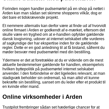
Forinden nogen handler pudsemørtel på en shop på nettet i
Arden kan man sådan set skimme shoppens vilkår, dog er
det bare et tidskrævende projekt.
Et nemmere alternativ kan derfor være at finde ud af hvorvidt
online firmaet i Arden er godkendt af e-mærket, eftersom det
skulle være en tryghed om at e-handlen opfylder gældende
dansk lovgivning, udover at internet selskabet ofte vurderes
af sagkyndige der har ekspertise inden for de gældende
regler. Dette er en god anledning til at få bistand, såfremt du
møder besvær med pudsemørtel med din bestilling.
Ydermere er det at foretrække at du er vidende om de mest
aktuelle bestemmelser gældende for handlen, eksempelvis
hvilken byttepolitik på pudsemørtel internet selskabet
anvender. I den forbindelse er det ligeledes relevant, at man
stadigvæk beholder sin ordremail, så man altid vil kunne
bekræfte sin bestilling, uanset om du leder efter et produkt til
en kvinde eller mand.
Online virksomheder i Arden
Trustpilot frembringer sådan set hæderlige chancer for at