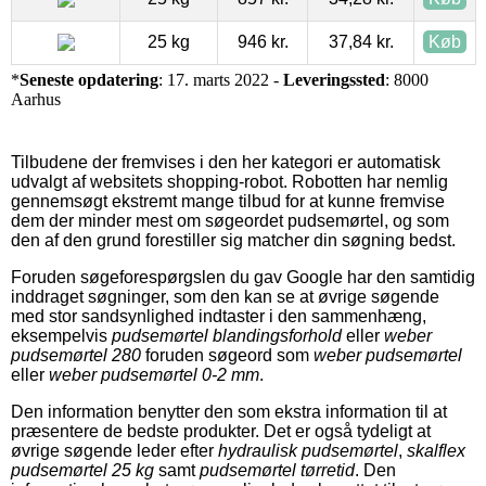
25 kg
946 kr.
37,84 kr.
Køb
*
Seneste opdatering
: 17. marts 2022 -
Leveringssted
: 8000
Aarhus
Tilbudene der fremvises i den her kategori er automatisk
udvalgt af websitets shopping-robot. Robotten har nemlig
gennemsøgt ekstremt mange tilbud for at kunne fremvise
dem der minder mest om søgeordet pudsemørtel, og som
den af den grund forestiller sig matcher din søgning bedst.
Foruden søgeforespørgslen du gav Google har den samtidig
inddraget søgninger, som den kan se at øvrige søgende
med stor sandsynlighed indtaster i den sammenhæng,
eksempelvis
pudsemørtel blandingsforhold
eller
weber
pudsemørtel 280
foruden søgeord som
weber pudsemørtel
eller
weber pudsemørtel 0-2 mm
.
Den information benytter den som ekstra information til at
præsentere de bedste produkter. Det er også tydeligt at
øvrige søgende leder efter
hydraulisk pudsemørtel
,
skalflex
pudsemørtel 25 kg
samt
pudsemørtel tørretid
. Den