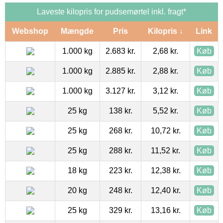
Laveste kilopris for pudsemørtel inkl. fragt*
Webshop
Mængde
Pris
Kilopris ↓
Link
1.000 kg
2.683 kr.
2,68 kr.
Køb
1.000 kg
2.885 kr.
2,88 kr.
Køb
1.000 kg
3.127 kr.
3,12 kr.
Køb
25 kg
138 kr.
5,52 kr.
Køb
25 kg
268 kr.
10,72 kr.
Køb
25 kg
288 kr.
11,52 kr.
Køb
18 kg
223 kr.
12,38 kr.
Køb
20 kg
248 kr.
12,40 kr.
Køb
25 kg
329 kr.
13,16 kr.
Køb