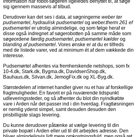
information har robot-søgeren ligeledes benyttet til, at søge
sig igennem massevis af tilbud.
Derudover kan det ses i data, at søgningerne
weber tør
pudsemørtel
,
hydraulisk pudsemørtel
og
weber.therm 261 ef
pudsemørtel
er utrolig almindelige, og som følge heraf er
disse også indregnet af søgerobotten på samme måde som
søgeordene
færdig pudsemørtel
,
pudsemørtel kælder
og
blanding af pudsemørtel
. Vores ønske er at du er tilfreds
med de listede varer, ved at minimum ét af dem vækkede din
interesse.
Pudsemørtel afhentes via fremherskende netshops, som fx
10-4.dk, Stark.dk, Bygma.dk, DavidsenShop.dk,
Bauhaus.dk, Silvan.dk, JemogFix.dk og XL-Byg.dk.
Størstedelen af internet handler giver nu et hav af forskellige
fragtmuligheder. En favorit er på nuværende tidspunkt
udleveringssteder, og så afhenter du blot din nyindkøbte
vare i Arden når det passer ind i din hverdag. Fragtløsningen
er nemlig yderst simpel, samt desuden desuden den
prisbilligste slags levering.
Du kunne derudover påtænke at vælge levering til din
private bopæl i Arden eller ud til dit arbejdes adresse. Den
bliver almindeligvis lidt mere omkostningsfuld, men også ret