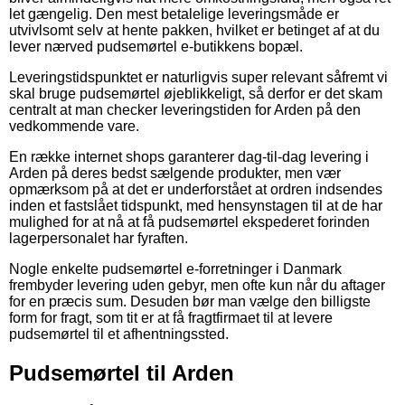
let gængelig. Den mest betalelige leveringsmåde er
utvivlsomt selv at hente pakken, hvilket er betinget af at du
lever nærved pudsemørtel e-butikkens bopæl.
Leveringstidspunktet er naturligvis super relevant såfremt vi
skal bruge pudsemørtel øjeblikkeligt, så derfor er det skam
centralt at man checker leveringstiden for Arden på den
vedkommende vare.
En række internet shops garanterer dag-til-dag levering i
Arden på deres bedst sælgende produkter, men vær
opmærksom på at det er underforstået at ordren indsendes
inden et fastslået tidspunkt, med hensynstagen til at de har
mulighed for at nå at få pudsemørtel ekspederet forinden
lagerpersonalet har fyraften.
Nogle enkelte pudsemørtel e-forretninger i Danmark
frembyder levering uden gebyr, men ofte kun når du aftager
for en præcis sum. Desuden bør man vælge den billigste
form for fragt, som tit er at få fragtfirmaet til at levere
pudsemørtel til et afhentningssted.
Pudsemørtel til Arden