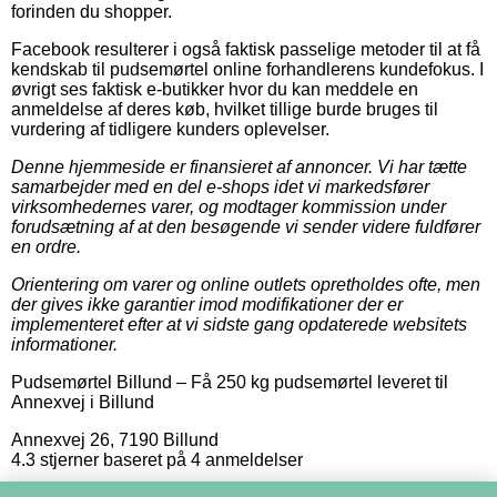
forinden du shopper.
Facebook resulterer i også faktisk passelige metoder til at få
kendskab til pudsemørtel online forhandlerens kundefokus. I
øvrigt ses faktisk e-butikker hvor du kan meddele en
anmeldelse af deres køb, hvilket tillige burde bruges til
vurdering af tidligere kunders oplevelser.
Denne hjemmeside er finansieret af annoncer. Vi har tætte
samarbejder med en del e-shops idet vi markedsfører
virksomhedernes varer, og modtager kommission under
forudsætning af at den besøgende vi sender videre fuldfører
en ordre.
Orientering om varer og online outlets opretholdes ofte, men
der gives ikke garantier imod modifikationer der er
implementeret efter at vi sidste gang opdaterede websitets
informationer.
Pudsemørtel Billund
–
Få 250 kg pudsemørtel leveret til
Annexvej i Billund
Annexvej 26
,
7190
Billund
4.3
stjerner baseret på
4
anmeldelser