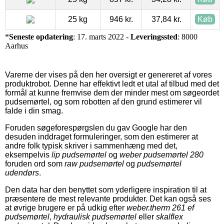
25 kg
946 kr.
37,84 kr.
Køb
*
Seneste opdatering
: 17. marts 2022 -
Leveringssted
: 8000
Aarhus
Varerne der vises på den her oversigt er genereret af vores
produktrobot. Denne har effektivt ledt et utal af tilbud med det
formål at kunne fremvise dem der minder mest om søgeordet
pudsemørtel, og som robotten af den grund estimerer vil
falde i din smag.
Foruden søgeforespørgslen du gav Google har den
desuden inddraget formuleringer, som den estimerer at
andre folk typisk skriver i sammenhæng med det,
eksempelvis
lip pudsemørtel
og
weber pudsemørtel 280
foruden ord som
raw pudsemørtel
og
pudsemørtel
udendørs
.
Den data har den benyttet som yderligere inspiration til at
præsentere de mest relevante produkter. Det kan også ses
at øvrige brugere er på udkig efter
weber.therm 261 ef
pudsemørtel
,
hydraulisk pudsemørtel
eller
skalflex