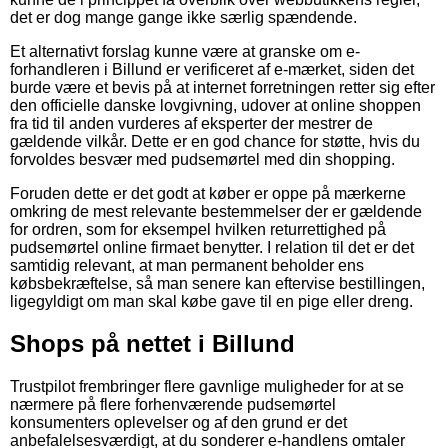
det er dog mange gange ikke særlig spændende.
Et alternativt forslag kunne være at granske om e-
forhandleren i Billund er verificeret af e-mærket, siden det
burde være et bevis på at internet forretningen retter sig efter
den officielle danske lovgivning, udover at online shoppen
fra tid til anden vurderes af eksperter der mestrer de
gældende vilkår. Dette er en god chance for støtte, hvis du
forvoldes besvær med pudsemørtel med din shopping.
Foruden dette er det godt at køber er oppe på mærkerne
omkring de mest relevante bestemmelser der er gældende
for ordren, som for eksempel hvilken returrettighed på
pudsemørtel online firmaet benytter. I relation til det er det
samtidig relevant, at man permanent beholder ens
købsbekræftelse, så man senere kan eftervise bestillingen,
ligegyldigt om man skal købe gave til en pige eller dreng.
Shops på nettet i Billund
Trustpilot frembringer flere gavnlige muligheder for at se
nærmere på flere forhenværende pudsemørtel
konsumenters oplevelser og af den grund er det
anbefalelsesværdigt, at du sonderer e-handlens omtaler