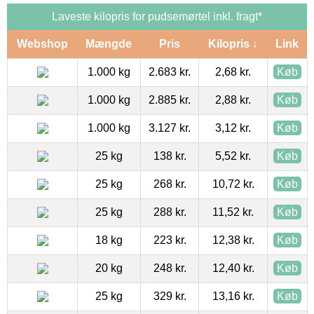
Laveste kilopris for pudsemørtel inkl. fragt*
Webshop
Mængde
Pris
Kilopris ↓
Link
1.000 kg
2.683 kr.
2,68 kr.
Køb
1.000 kg
2.885 kr.
2,88 kr.
Køb
1.000 kg
3.127 kr.
3,12 kr.
Køb
25 kg
138 kr.
5,52 kr.
Køb
25 kg
268 kr.
10,72 kr.
Køb
25 kg
288 kr.
11,52 kr.
Køb
18 kg
223 kr.
12,38 kr.
Køb
20 kg
248 kr.
12,40 kr.
Køb
25 kg
329 kr.
13,16 kr.
Køb