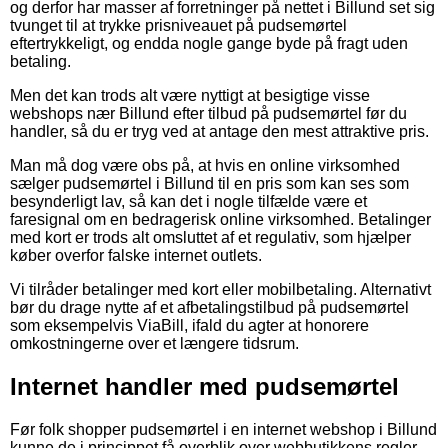
og derfor har masser af forretninger på nettet i Billund set sig
tvunget til at trykke prisniveauet på pudsemørtel
eftertrykkeligt, og endda nogle gange byde på fragt uden
betaling.
Men det kan trods alt være nyttigt at besigtige visse
webshops nær Billund efter tilbud på pudsemørtel før du
handler, så du er tryg ved at antage den mest attraktive pris.
Man må dog være obs på, at hvis en online virksomhed
sælger pudsemørtel i Billund til en pris som kan ses som
besynderligt lav, så kan det i nogle tilfælde være et
faresignal om en bedragerisk online virksomhed. Betalinger
med kort er trods alt omsluttet af et regulativ, som hjælper
køber overfor falske internet outlets.
Vi tilråder betalinger med kort eller mobilbetaling. Alternativt
bør du drage nytte af et afbetalingstilbud på pudsemørtel
som eksempelvis ViaBill, ifald du agter at honorere
omkostningerne over et længere tidsrum.
Internet handler med pudsemørtel
Før folk shopper pudsemørtel i en internet webshop i Billund
kunne de i princippet få overblik over webbutikkens regler,