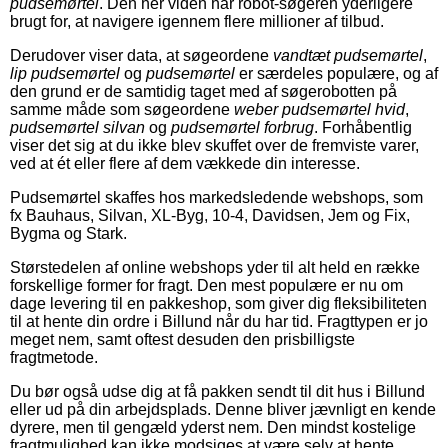
pudsemørtel
. Den her viden har robot-søgeren yderligere
brugt for, at navigere igennem flere millioner af tilbud.
Derudover viser data, at søgeordene
vandtæt pudsemørtel
,
lip pudsemørtel
og
pudsemørtel
er særdeles populære, og af
den grund er de samtidig taget med af søgerobotten på
samme måde som søgeordene
weber pudsemørtel hvid
,
pudsemørtel silvan
og
pudsemørtel forbrug
. Forhåbentlig
viser det sig at du ikke blev skuffet over de fremviste varer,
ved at ét eller flere af dem vækkede din interesse.
Pudsemørtel skaffes hos markedsledende webshops, som
fx Bauhaus, Silvan, XL-Byg, 10-4, Davidsen, Jem og Fix,
Bygma og Stark.
Størstedelen af online webshops yder til alt held en række
forskellige former for fragt. Den mest populære er nu om
dage levering til en pakkeshop, som giver dig fleksibiliteten
til at hente din ordre i Billund når du har tid. Fragttypen er jo
meget nem, samt oftest desuden den prisbilligste
fragtmetode.
Du bør også udse dig at få pakken sendt til dit hus i Billund
eller ud på din arbejdsplads. Denne bliver jævnligt en kende
dyrere, men til gengæld yderst nem. Den mindst kostelige
fragtmulighed kan ikke modsiges at være selv at hente