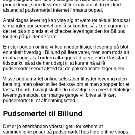
produkterne, som desværre stiller krav om at du er i kort
afstand af pudsemørtel internet firmaets bopæl.
Antal dages levering kan vise sig at være ret aktuel forudsat
vi mangler pudsemørtel om få sekunder, så af den grund er
det ret på sin plads at vi checker leveringstiden for Billund
for den pågældende vare.
En stor portion online virksomheder tilsiger levering på blot
en enkelt hverdag i Billund på flere varer, men som trods alt
er afhængig af at ordren aflægges tidligere end et fastslået
tidspunkt, så at de har udsigt til at kunne nå at få
pudsemørtel sendt afsted før de pakkeansatte tager hjem.
Visse pudsemørtel online selskaber tilbyder levering uden
betaling, men oftest stiller det krav om at man shopper for et
fastsat beløb. I øvrigt skulle du udvælge den mest betalelige
leveringsmetode, der mange gange vil blive at få kørt
pudsemørtel til et afhentningssted.
Pudsemørtel til Billund
Det er jo efterhånden yderst ligetil for købere at
sammenligne priser på pudsemørtel hos flere online shops,