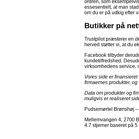
ordren, som eksempelvis d
essesentielt, at man sta
om du er på udkig efter va
Butikker på net
Trustpilot præsterer en d
herved støtter vi, at du 
Facebook tilbyder derudo
kundetilfredshed. Desude
virksomhedens service, s
Vores side er finansiere
firmaernes produkter, og t
Data om produkter og firm
muligvis er realiseret si
Pudsemørtel Brønshøj
Mellemvangen 4
,
2700
B
4.7
stjerner baseret på
5