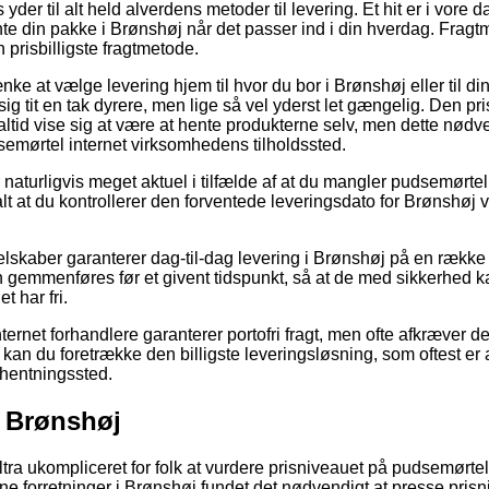
yder til alt held alverdens metoder til levering. Et hit er i vore 
nte din pakke i Brønshøj når det passer ind i din hverdag. Fragt
 prisbilligste fragtmetode.
nke at vælge levering hjem til hvor du bor i Brønshøj eller til di
g tit en tak dyrere, men lige så vel yderst let gængelig. Den pris
ltid vise sig at være at hente produkterne selv, men dette nødv
emørtel internet virksomhedens tilholdssted.
naturligvis meget aktuel i tilfælde af at du mangler pudsemørte
tralt at du kontrollerer den forventede leveringsdato for Brønsh
selskaber garanterer dag-til-dag levering i Brønshøj på en rækk
gemmenføres før et givent tidspunkt, så at de med sikkerhed k
t har fri.
rnet forhandlere garanterer portofri fragt, men ofte afkræver de
 kan du foretrække den billigste leveringsløsning, som oftest er at 
fhentningssted.
l Brønshøj
ultra ukompliceret for folk at vurdere prisniveauet på pudsemørte
online forretninger i Brønshøj fundet det nødvendigt at presse pr