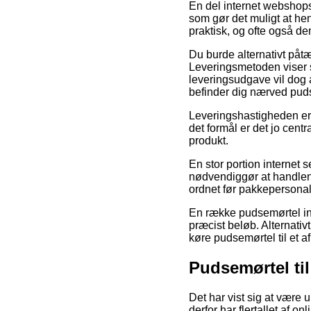
En del internet webshops 
som gør det muligt at he
praktisk, og ofte også den
Du burde alternativt påtæ
Leveringsmetoden viser si
leveringsudgave vil dog a
befinder dig nærved puds
Leveringshastigheden er 
det formål er det jo cen
produkt.
En stor portion internet 
nødvendiggør at handlen 
ordnet før pakkepersonale
En række pudsemørtel inte
præcist beløb. Alternativt
køre pudsemørtel til et a
Pudsemørtel ti
Det har vist sig at være 
derfor har flertallet af 