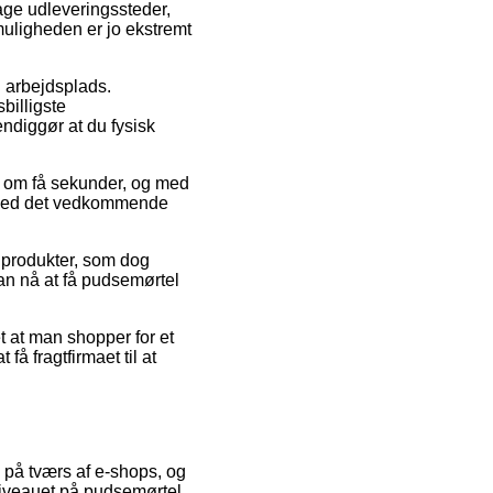
dage udleveringssteder,
muligheden er jo ekstremt
n arbejdsplads.
billigste
endiggør at du fysisk
l om få sekunder, og med
øj ved det vedkommende
e produkter, som dog
an nå at få pudsemørtel
t at man shopper for et
få fragtfirmaet til at
l på tværs af e-shops, og
isniveauet på pudsemørtel