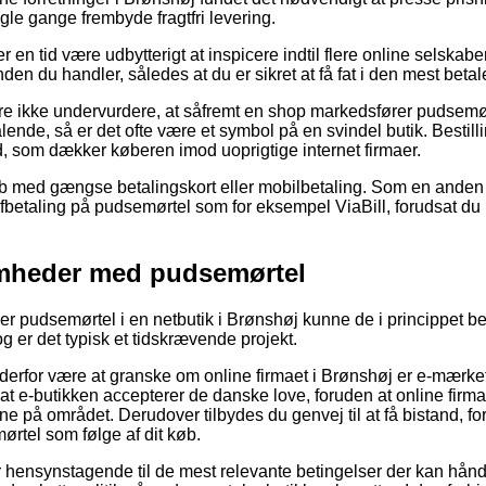
gle gange frembyde fragtfri levering.
er en tid være udbytterigt at inspicere indtil flere online selskab
en du handler, således at du er sikret at få fat i den mest betale
e ikke undervurdere, at såfremt en shop markedsfører pudsemørte
talende, så er det ofte være et symbol på en svindel butik. Bestil
ud, som dækker køberen imod uoprigtige internet firmaer.
køb med gængse betalingskort eller mobilbetaling. Som en ande
betaling på pudsemørtel som for eksempel ViaBill, forudsat du hi
omheder med pudsemørtel
ller pudsemørtel i en netbutik i Brønshøj kunne de i princippet 
og er det typisk et tidskrævende projekt.
 derfor være at granske om online firmaet i Brønshøj er e-mærk
at e-butikken accepterer de danske love, foruden at online firmaet
e på området. Derudover tilbydes du genvej til at få bistand, for
rtel som følge af dit køb.
n er hensynstagende til de mest relevante betingelser der kan hå