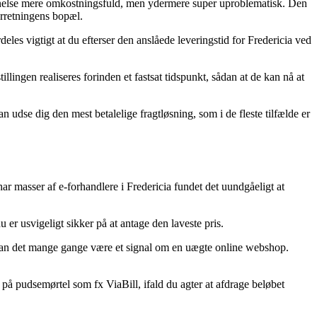
en anelse mere omkostningsfuld, men ydermere super uproblematisk. Den
forretningens bopæl.
es vigtigt at du efterser den anslåede leveringstid for Fredericia ved
llingen realiseres forinden et fastsat tidspunkt, sådan at de kan nå at
 udse dig den mest betalelige fragtløsning, som i de fleste tilfælde er
 har masser af e-forhandlere i Fredericia fundet det uundgåeligt at
er usvigeligt sikker på at antage den laveste pris.
så kan det mange gange være et signal om en uægte online webshop.
 på pudsemørtel som fx ViaBill, ifald du agter at afdrage beløbet