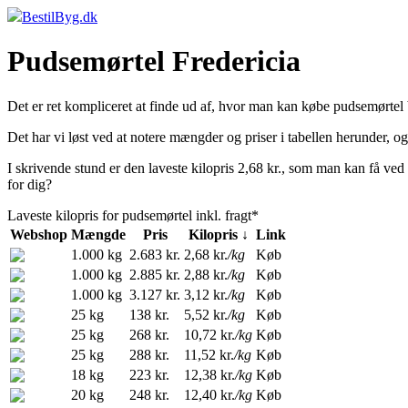
BestilByg.dk
Pudsemørtel Fredericia
Det er ret kompliceret at finde ud af, hvor man kan købe pudsemørtel b
Det har vi løst ved at notere mængder og priser i tabellen herunder, 
I skrivende stund er den laveste kilopris 2,68 kr., som man kan få ved
for dig?
Laveste kilopris for pudsemørtel inkl. fragt*
Webshop
Mængde
Pris
Kilopris ↓
Link
1.000 kg
2.683 kr.
2,68 kr.
/kg
Køb
1.000 kg
2.885 kr.
2,88 kr.
/kg
Køb
1.000 kg
3.127 kr.
3,12 kr.
/kg
Køb
25 kg
138 kr.
5,52 kr.
/kg
Køb
25 kg
268 kr.
10,72 kr.
/kg
Køb
25 kg
288 kr.
11,52 kr.
/kg
Køb
18 kg
223 kr.
12,38 kr.
/kg
Køb
20 kg
248 kr.
12,40 kr.
/kg
Køb