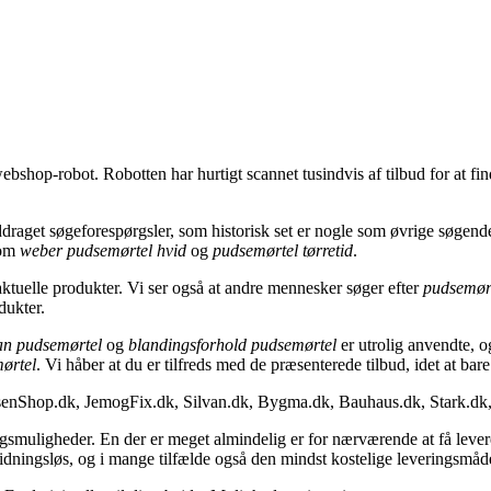
bshop-robot. Robotten har hurtigt scannet tusindvis af tilbud for at find
draget søgeforespørgsler, som historisk set er nogle som øvrige søge
som
weber pudsemørtel hvid
og
pudsemørtel tørretid
.
 aktuelle produkter. Vi ser også at andre mennesker søger efter
pudsemør
dukter.
an pudsemørtel
og
blandingsforhold pudsemørtel
er utrolig anvendte, o
ørtel
. Vi håber at du er tilfreds med de præsenterede tilbud, idet at bar
idsenShop.dk, JemogFix.dk, Silvan.dk, Bygma.dk, Bauhaus.dk, Stark.d
ringsmuligheder. En der er meget almindelig er for nærværende at få levere
idningsløs, og i mange tilfælde også den mindst kostelige leveringsmåd