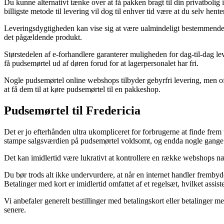
Du kunne alternativt tænke over at få pakken bragt til din privatboli
billigste metode til levering vil dog til enhver tid være at du selv he
Leveringsdygtigheden kan vise sig at være ualmindeligt bestemmende if
det pågældende produkt.
Størstedelen af e-forhandlere garanterer muligheden for dag-til-dag leve
få pudsemørtel ud af døren forud for at lagerpersonalet har fri.
Nogle pudsemørtel online webshops tilbyder gebyrfri levering, men ofte 
at få dem til at køre pudsemørtel til en pakkeshop.
Pudsemørtel til Fredericia
Det er jo efterhånden ultra ukompliceret for forbrugerne at finde frem t
stampe salgsværdien på pudsemørtel voldsomt, og endda nogle gange ti
Det kan imidlertid være lukrativt at kontrollere en række webshops nær
Du bør trods alt ikke undervurdere, at når en internet handler fremby
Betalinger med kort er imidlertid omfattet af et regelsæt, hvilket assis
Vi anbefaler generelt bestillinger med betalingskort eller betalinger 
senere.