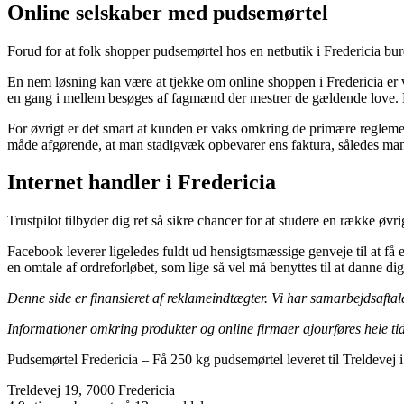
Online selskaber med pudsemørtel
Forud for at folk shopper pudsemørtel hos en netbutik i Fredericia bur
En nem løsning kan være at tjekke om online shoppen i Fredericia er v
en gang i mellem besøges af fagmænd der mestrer de gældende love. D
For øvrigt er det smart at kunden er vaks omkring de primære regleme
måde afgørende, at man stadigvæk opbevarer ens faktura, således man 
Internet handler i Fredericia
Trustpilot tilbyder dig ret så sikre chancer for at studere en række øv
Facebook leverer ligeledes fuldt ud hensigtsmæssige genveje til at få
en omtale af ordreforløbet, som lige så vel må benyttes til at danne dig
Denne side er finansieret af reklameindtægter. Vi har samarbejdsaftal
Informationer omkring produkter og online firmaer ajourføres hele tid
Pudsemørtel Fredericia
–
Få 250 kg pudsemørtel leveret til Treldevej i
Treldevej 19
,
7000
Fredericia