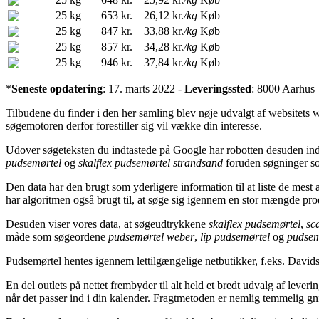
25 kg
653 kr.
26,12 kr.
/kg
Køb
25 kg
847 kr.
33,88 kr.
/kg
Køb
25 kg
857 kr.
34,28 kr.
/kg
Køb
25 kg
946 kr.
37,84 kr.
/kg
Køb
*
Seneste opdatering
: 17. marts 2022 -
Leveringssted
: 8000 Aarhus
Tilbudene du finder i den her samling blev nøje udvalgt af websitets we
søgemotoren derfor forestiller sig vil vække din interesse.
Udover søgeteksten du indtastede på Google har robotten desuden ind
pudsemørtel
og
skalflex pudsemørtel strandsand
foruden søgninger 
Den data har den brugt som yderligere information til at liste de mest
har algoritmen også brugt til, at søge sig igennem en stor mængde pro
Desuden viser vores data, at søgeudtrykkene
skalflex pudsemørtel
,
sc
måde som søgeordene
pudsemørtel weber
,
lip pudsemørtel
og
pudsem
Pudsemørtel hentes igennem lettilgængelige netbutikker, f.eks. Dav
En del outlets på nettet frembyder til alt held et bredt udvalg af leve
når det passer ind i din kalender. Fragtmetoden er nemlig temmelig gn