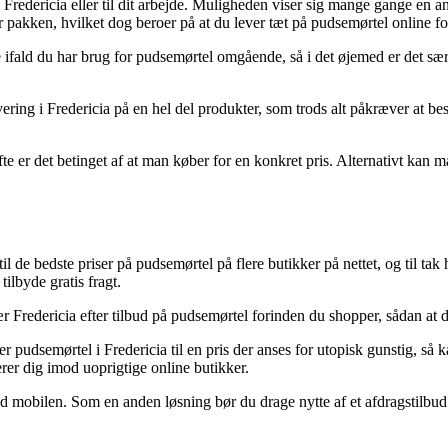
g i Fredericia eller til dit arbejde. Muligheden viser sig mange gange 
nter pakken, hvilket dog beroer på at du lever tæt på pudsemørtel online 
ald du har brug for pudsemørtel omgående, så i det øjemed er det særdel
ring i Fredericia på en hel del produkter, som trods alt påkræver at besti
er det betinget af at man køber for en konkret pris. Alternativt kan man
il de bedste priser på pudsemørtel på flere butikker på nettet, og til tak
lbyde gratis fragt.
 Fredericia efter tilbud på pudsemørtel forinden du shopper, sådan at du 
der pudsemørtel i Fredericia til en pris der anses for utopisk gunstig, 
terer dig imod uoprigtige online butikker.
med mobilen. Som en anden løsning bør du drage nytte af et afdragstilbud