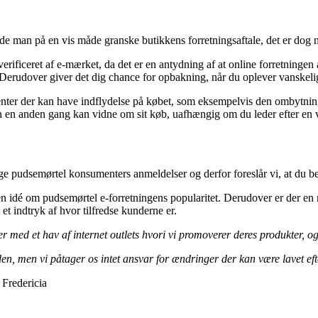
de man på en vis måde granske butikkens forretningsaftale, det er dog n
erificeret af e-mærket, da det er en antydning af at online forretninge
erudover giver det dig chance for opbakning, når du oplever vanskeli
nter der kan have indflydelse på købet, som eksempelvis den ombytning
en anden gang kan vidne om sit køb, uafhængig om du leder efter en var
rige pudsemørtel konsumenters anmeldelser og derfor foreslår vi, at du b
 en idé om pudsemørtel e-forretningens popularitet. Derudover er der en
 et indtryk af hvor tilfredse kunderne er.
er med et hav af internet outlets hvori vi promoverer deres produkter, 
en, men vi påtager os intet ansvar for ændringer der kan være lavet eft
 Fredericia