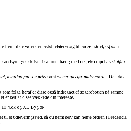
e frem til de varer der bedst relaterer sig til pudsemørtel, og som
nde sandsynligvis skriver i sammenhæng med det, eksempelvis
skalflex
tel
,
hvordan pudsemørtel
samt
weber gds tør pudsemørtel
. Den data
g som følge heraf er disse også indregnet af søgerobotten på samme
e et enkelt af disse vækkede din interesse.
k, 10-4.dk og XL-Byg.dk.
t til et udleveringssted, så du nemt selv kan hente ordren i Fredericia
e.