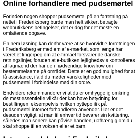
Online forhandlere med pudsemørtel
Forinden nogen shopper pudsemørtel på en forretning på
nettet i Frederiksberg burde man helt sikkert betragte
webbutikkens betingelser, det er dog for det meste en
omfattende opgave.
En nem løsning kan derfor være at se hvorvidt e-forretningen
i Frederiksberg er medlem af e-mærket, som længe har
været et fingerpeg om at e-firmaet forsvarer de danske
retningslinjer, foruden at e-butikken lejlighedsvis kontrolleres
af fagmænd der har den nødvendige knowhow om
bestemmelserne på området. Dette er en god mulighed for at
få assistance, ifald du møder vanskeligheder med
pudsemørtel i forbindelse med din ordre.
Endvidere rekommanderer vi at du er omhyggelig omkring
de mest essentielle vilkår der kan have betydning for
bestillingen, eksempelvis hvilken byttepolitik på
pudsemørtel internet forhandleren anvender. Her er det
desuden vigtigt, at man til enhver tid bevarer sin kvittering,
således man senere kan påvise handlen, uafhængig om du
skal shoppe til en voksen eller et barn.