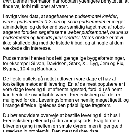
mm
. Denne information har robotten yderligere benyttet til, at
finde vej forbi millioner af varer.
I øvrigt viser data, at søgefraserne
pudsemørtel kælder
,
weber pudsemørtel 0-2 mm
og
scan pudsemørtel
er meget
almindelige, og derfor er disse samtidig taget med af robot-
søgeren foruden søgefraserne
weber pudsemørtel
,
bauhaus
pudsemørtel
og
finpuds pudsemørtel
. Vores ønske er at vi
ikke skuffede dig med de listede tilbud, og at nogle af dem
vækkede din interesse.
Pudsemørtel hentes hos lettilgængelige byggeforretninger,
for eksempel Silvan, Davidsen, Stark, XL-Byg, Jem og Fix,
Bygma, 10-4 og Bauhaus.
De fleste outlets på nettet udlover i vore dage et hav af
forskellige metoder til levering. En af de mest populære er i
vore dage levering til et afhentningssted, fordi du så nemt
kan hente de nyindkøbte varer i Frederiksberg når der er
mulighed for det. Leveringsformen er nemlig meget ligetil, og
i mange tilfælde ligeledes den prisbilligste fragtform.
Du bør endvidere overveje at bestille levering til dit hus i
Frederiksberg eller ud på din arbejdsplads. Fragtformen
bliver en gang i mellem en smule dyrere, men til gengæld
usædvanlig problemfri. Den mest prisbevidste