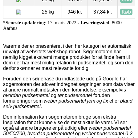
25 kg
946 kr.
37,84 kr.
Køb
*
Seneste opdatering
: 17. marts 2022 -
Leveringssted
: 8000
Aarhus
Varerne der er præsenteret i den her kategori er automatisk
udvalgt af websitets webshop-robot. Søgemotoren har
nemlig kigget ekstremt mange produkter for at finde frem til
dem der har mest mulig relation til pudsemørtel, og som den
derfor skønner er mest relevante for dig.
Foruden den søgefrase du indtastede ude på Google har
søgemotoren derudover indregnet søgninger, som data viser
at andre normalt indtaster i den forbindelse, eksempelvis
hvordan pudsemørtel
og
tør pudsemørtel
foruden
formuleringer som
weber pudsemørtel jem og fix
eller
bland
selv pudsemørtel
.
Den information kan søgemotoren bruge som ekstra
inspiration for at kunne vise de mest aktuelle varer. Vi ser
også at andre brugere er på udkig efter
weber pudsemørtel
50/50/700
,
hvordan pudsemørtel
og
weber pudsemørtel 0-2