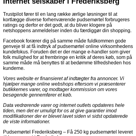
Internet selskaber i Frederiksberg
Trustpilot fører til en lang række ærlige løsninger til at
kortlægge diverse forhenværende pudsemørtel forbrugeres
ratings og derfor er det godt, at du bliver klogere på
netshoppens anmeldelser inden du færdiggør din shopping.
Facebook forærer dig på samme måde fuldkommen gode
genveje til at få indtryk af pudsemørtel online virksomhedens
kundefokus. Foruden det er der mange e-handler som giver
folk mulighed for at frembringe en kritik af deres køb, som på
samme måde må benyttes til at bedømme tilfredsheden hos
kunderne.
Vores website er finansieret af indtægter fra annoncer. Vi
hjælper mange online webshops eftersom vi præsenterer
butikkernes varer, og modtager kommission om vores
besøgende gennemfører et køb.
Data vedrørende varer og internet outlets opdateres hele
tiden, men det er umuligt for os at give garantier imod
modifikationer der er blevet lavet siden vi sidst opdaterede
de viste informationer.
Pudsemørtel Frederiksberg
–
Få 250 kg pudsemørtel leveret