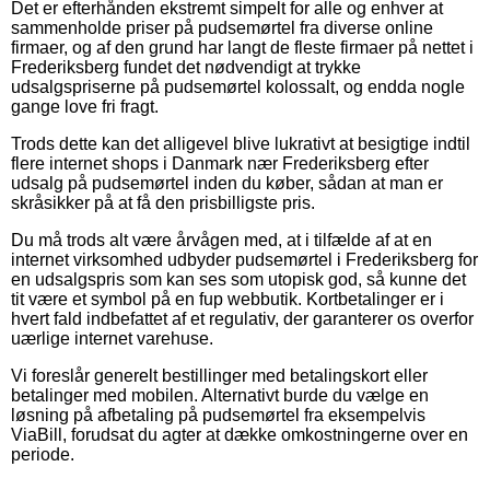
Det er efterhånden ekstremt simpelt for alle og enhver at
sammenholde priser på pudsemørtel fra diverse online
firmaer, og af den grund har langt de fleste firmaer på nettet i
Frederiksberg fundet det nødvendigt at trykke
udsalgspriserne på pudsemørtel kolossalt, og endda nogle
gange love fri fragt.
Trods dette kan det alligevel blive lukrativt at besigtige indtil
flere internet shops i Danmark nær Frederiksberg efter
udsalg på pudsemørtel inden du køber, sådan at man er
skråsikker på at få den prisbilligste pris.
Du må trods alt være årvågen med, at i tilfælde af at en
internet virksomhed udbyder pudsemørtel i Frederiksberg for
en udsalgspris som kan ses som utopisk god, så kunne det
tit være et symbol på en fup webbutik. Kortbetalinger er i
hvert fald indbefattet af et regulativ, der garanterer os overfor
uærlige internet varehuse.
Vi foreslår generelt bestillinger med betalingskort eller
betalinger med mobilen. Alternativt burde du vælge en
løsning på afbetaling på pudsemørtel fra eksempelvis
ViaBill, forudsat du agter at dække omkostningerne over en
periode.