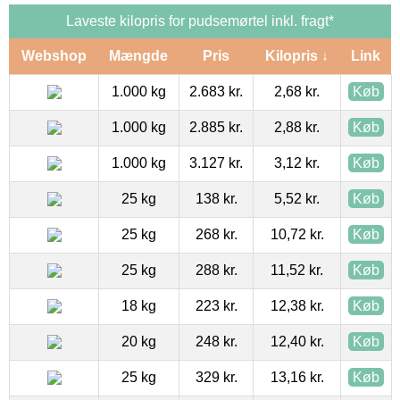
Laveste kilopris for pudsemørtel inkl. fragt*
Webshop
Mængde
Pris
Kilopris ↓
Link
1.000 kg
2.683 kr.
2,68 kr.
Køb
1.000 kg
2.885 kr.
2,88 kr.
Køb
1.000 kg
3.127 kr.
3,12 kr.
Køb
25 kg
138 kr.
5,52 kr.
Køb
25 kg
268 kr.
10,72 kr.
Køb
25 kg
288 kr.
11,52 kr.
Køb
18 kg
223 kr.
12,38 kr.
Køb
20 kg
248 kr.
12,40 kr.
Køb
25 kg
329 kr.
13,16 kr.
Køb