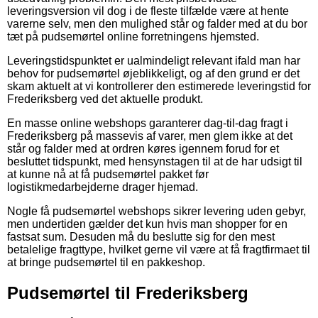
leveringsversion vil dog i de fleste tilfælde være at hente
varerne selv, men den mulighed står og falder med at du bor
tæt på pudsemørtel online forretningens hjemsted.
Leveringstidspunktet er ualmindeligt relevant ifald man har
behov for pudsemørtel øjeblikkeligt, og af den grund er det
skam aktuelt at vi kontrollerer den estimerede leveringstid for
Frederiksberg ved det aktuelle produkt.
En masse online webshops garanterer dag-til-dag fragt i
Frederiksberg på massevis af varer, men glem ikke at det
står og falder med at ordren køres igennem forud for et
besluttet tidspunkt, med hensynstagen til at de har udsigt til
at kunne nå at få pudsemørtel pakket før
logistikmedarbejderne drager hjemad.
Nogle få pudsemørtel webshops sikrer levering uden gebyr,
men undertiden gælder det kun hvis man shopper for en
fastsat sum. Desuden må du beslutte sig for den mest
betalelige fragttype, hvilket gerne vil være at få fragtfirmaet til
at bringe pudsemørtel til en pakkeshop.
Pudsemørtel til Frederiksberg