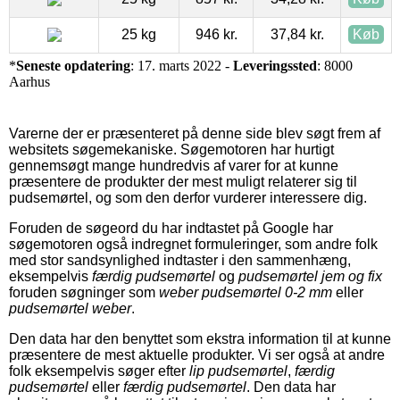
25 kg
946 kr.
37,84 kr.
Køb
*
Seneste opdatering
: 17. marts 2022 -
Leveringssted
: 8000
Aarhus
Varerne der er præsenteret på denne side blev søgt frem af
websitets søgemekaniske. Søgemotoren har hurtigt
gennemsøgt mange hundredvis af varer for at kunne
præsentere de produkter der mest muligt relaterer sig til
pudsemørtel, og som den derfor vurderer interessere dig.
Foruden de søgeord du har indtastet på Google har
søgemotoren også indregnet formuleringer, som andre folk
med stor sandsynlighed indtaster i den sammenhæng,
eksempelvis
færdig pudsemørtel
og
pudsemørtel jem og fix
foruden søgninger som
weber pudsemørtel 0-2 mm
eller
pudsemørtel weber
.
Den data har den benyttet som ekstra information til at kunne
præsentere de mest aktuelle produkter. Vi ser også at andre
folk eksempelvis søger efter
lip pudsemørtel
,
færdig
pudsemørtel
eller
færdig pudsemørtel
. Den data har