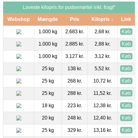
Laveste kilopris for pudsemørtel inkl. fragt*
Webshop
Mængde
Pris
Kilopris ↓
Link
1.000 kg
2.683 kr.
2,68 kr.
Køb
1.000 kg
2.885 kr.
2,88 kr.
Køb
1.000 kg
3.127 kr.
3,12 kr.
Køb
25 kg
138 kr.
5,52 kr.
Køb
25 kg
268 kr.
10,72 kr.
Køb
25 kg
288 kr.
11,52 kr.
Køb
18 kg
223 kr.
12,38 kr.
Køb
20 kg
248 kr.
12,40 kr.
Køb
25 kg
329 kr.
13,16 kr.
Køb