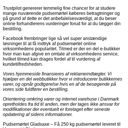
Trustpilot genererer temmelig fine chancer for at studere
mange nuværende pudsemørtel køberes betragtninger og
på grund af dette er det anbefalelsesværdigt, at du beser
online forhandlerens vurderinger forud for at du lægger din
bestilling.
Facebook frembringer lige så vel super anstændige
løsninger til at få indtryk af pudsemørtel online
virksomhedens popularitet. Tilmed er der en del e-butikker
hvor man kan afgive en omtale af virksomhedens service,
hvilket tilmed kan drages fordel af til vurdering af
kundetilfredsheden.
Vores hjemmeside finansieres af reklameindtægter. Vi
hjælper en del webbutikker hvor vi introducerer butikkernes
varer, og opnår godtgørelse hvis en af de besøgende på
vores side fuldfører en bestilling.
Orientering omkring varer og internet varehuse i Danmark
opretholdes fra tid til anden, men der tages ikke ansvar for
modifikationer der eventuelt er foretaget efter seneste
opdatering af sidens informationer.
Pudsemørtel Gladsaxe
–
Få 250 kg pudsemørtel leveret til