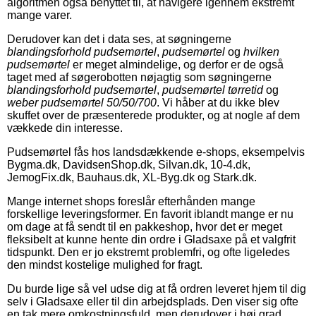
algoritmen også benyttet til, at navigere igennem ekstremt
mange varer.
Derudover kan det i data ses, at søgningerne
blandingsforhold pudsemørtel
,
pudsemørtel
og
hvilken
pudsemørtel
er meget almindelige, og derfor er de også
taget med af søgerobotten nøjagtig som søgningerne
blandingsforhold pudsemørtel
,
pudsemørtel tørretid
og
weber pudsemørtel 50/50/700
. Vi håber at du ikke blev
skuffet over de præsenterede produkter, og at nogle af dem
vækkede din interesse.
Pudsemørtel fås hos landsdækkende e-shops, eksempelvis
Bygma.dk, DavidsenShop.dk, Silvan.dk, 10-4.dk,
JemogFix.dk, Bauhaus.dk, XL-Byg.dk og Stark.dk.
Mange internet shops foreslår efterhånden mange
forskellige leveringsformer. En favorit iblandt mange er nu
om dage at få sendt til en pakkeshop, hvor det er meget
fleksibelt at kunne hente din ordre i Gladsaxe på et valgfrit
tidspunkt. Den er jo ekstremt problemfri, og ofte ligeledes
den mindst kostelige mulighed for fragt.
Du burde lige så vel udse dig at få ordren leveret hjem til dig
selv i Gladsaxe eller til din arbejdsplads. Den viser sig ofte
en tak mere omkostningsfuld, men derudover i høj grad