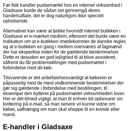
Før folk handler pudsemørtel hos en internet virksomhed i
Gladsaxe burde de sådan set gennemgå deres
handelsaftale, det er dog naturligvis ikke specielt
ophidsende.
Alternativet kan være at tjekke hvorvidt internet butikken i
Gladsaxe er e-mærket medlem, eftersom det burde være en
indikation om at e-butikken imødekommer de danske regler,
og at e-butikken en gang i mellem overværes af fagmænd
der har ekspertise inden for de gældende bestemmelser.
Dette er desuden en god lejlighed til at blive assisteret,
såfremt du får problemstillinger med pudsemørtel i
forbindelse med dit køb.
Tilsvarende er det anbefalelsesværdigt at køberen er
påpasselig med de mest vedkommende bestemmelser der
gør sig gældende i forbindelse med bestillingen, til
eksempel den bytteret på pudsemørtel virksomheden lover.
Her er det tilmed vigtigt, at man til enhver tid opbevarer sin
kvittering på e-mail, så man senere vil kunne vidne om
købet, uafhængig om man skal shoppe til en kvinde eller
mand.
E-handler i Gladsaxe