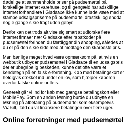
dødelige at sammenholde priser på pudsemørtel på
forskellige internet varehuse, og til gengæld har adskillige
internet forhandlere i Gladsaxe ikke kunne lade være med at
stampe udsalgspriserne på pudsemørtel drastisk, og endda
nogle gange sikre fragt uden gebyr.
Derfor kan det trods alt vise sig smart at udforske flere
internet firmaer nær Gladsaxe efter rabatkoder på
pudsemørtel forinden du færdiggør din shopping, således at
du er på den sikre side med at modtage den skarpeste pris.
Man bør lige meget hvad være opmærksom på, at hvis en
webbutik udbyder pudsemørtel i Gladsaxe til en udsalgspris
der er ubegribelig beskeden, kunne det ofte være et
kendetegn på en falsk e-forretning. Køb med betalingskort er
heldigvis dækket ind under en lov, som hjælper køberen
overfor falske online outlets.
Generelt går vi ind for køb med gængse betalingskort eller
MobilePay. Som en anden løsning burde du udnytte en
løsning på afbetaling på pudsemørtel som eksempelvis
ViaBill, ifald du vil finansiere betalingen over flere uger.
Online forretninger med pudsemørtel