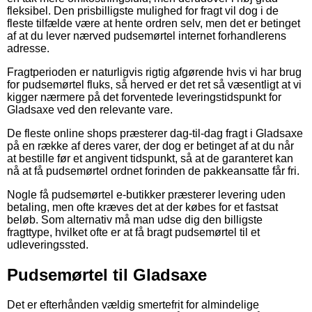
fleksibel. Den prisbilligste mulighed for fragt vil dog i de
fleste tilfælde være at hente ordren selv, men det er betinget
af at du lever nærved pudsemørtel internet forhandlerens
adresse.
Fragtperioden er naturligvis rigtig afgørende hvis vi har brug
for pudsemørtel fluks, så herved er det ret så væsentligt at vi
kigger nærmere på det forventede leveringstidspunkt for
Gladsaxe ved den relevante vare.
De fleste online shops præsterer dag-til-dag fragt i Gladsaxe
på en række af deres varer, der dog er betinget af at du når
at bestille før et angivent tidspunkt, så at de garanteret kan
nå at få pudsemørtel ordnet forinden de pakkeansatte får fri.
Nogle få pudsemørtel e-butikker præsterer levering uden
betaling, men ofte kræves det at der købes for et fastsat
beløb. Som alternativ må man udse dig den billigste
fragttype, hvilket ofte er at få bragt pudsemørtel til et
udleveringssted.
Pudsemørtel til Gladsaxe
Det er efterhånden vældig smertefrit for almindelige