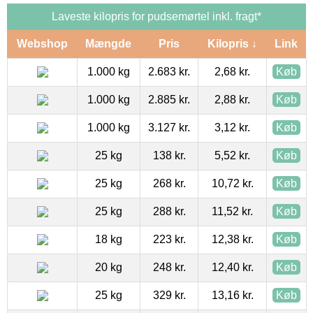
Laveste kilopris for pudsemørtel inkl. fragt*
Webshop
Mængde
Pris
Kilopris ↓
Link
1.000 kg
2.683 kr.
2,68 kr.
Køb
1.000 kg
2.885 kr.
2,88 kr.
Køb
1.000 kg
3.127 kr.
3,12 kr.
Køb
25 kg
138 kr.
5,52 kr.
Køb
25 kg
268 kr.
10,72 kr.
Køb
25 kg
288 kr.
11,52 kr.
Køb
18 kg
223 kr.
12,38 kr.
Køb
20 kg
248 kr.
12,40 kr.
Køb
25 kg
329 kr.
13,16 kr.
Køb