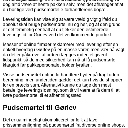
dog altid være at hente pakken selv, men det afhænger af at
du bor lige ved pudsemørtel e-forhandlerens bopæl.
Leveringstiden kan vise sig at være vældig vigtig ifald du
absolut skal bruge pudsemørtel nu og her, og af den grund
er det temmelig centralt at du tjekker den estimerede
leveringstid for Gørlev ved det vedkommende produkt.
Masser af online firmaer reklamerer med levering efter en
enkelt hverdag i Gørlev på en masse varer, men vær på vagt
da det er påkrævet at ordren lægges inden et givent
tidspunkt, så de med sikkerhed kan nå at få pudsemørtel
klargjort før pakkepersonalet holder fyraften.
Visse pudsemørtel online forhandlere byder på fragt uden
beregning, men undertiden gælder det kun hvis du shopper
for en præcis sum. Alternativt kunne du tage den mest
betalelige leveringsløsning, som tit vil være at få dem til at
køre pudsemørtel til et afhentningssted.
Pudsemørtel til Gørlev
Det er ualmindeligt ukompliceret for folk at lave
prissammenligning på pudsemørtel fra diverse online shops,