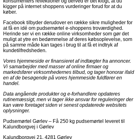
konsumenters reflektioner og derved er det klogt, at du
kigger på internet shoppens vurderinger forud for at du
køber.
Facebook tilbyder derudover en række sikre muligheder for
at få en idé om pudsemørtel e-shoppens troværdighed.
Herinde ser vi en række online virksomheder som gør det
muligt at ytre en bedømmelse af deres købsoplevelse, som
på samme måde kan tages i brug til at få et indtryk af
kundetilfredsheden.
Vores hjemmeside er finansieret af indtægter fra annoncer.
Vi samarbejder med masser af online firmaer og
markedsfører virksomhedernes tilbud, og tager honorar ifald
en af de besøgende på vores hjemmeside fuldfører en
handel.
Data angående produkter og e-forhandlere opdateres
rutinemæssigt, men vi tager ikke ansvar for reguleringer der
kan være foretaget siden vi senest opdaterede websitets
oplysninger.
Pudsemørtel Gørlev
–
Få 250 kg pudsemørtel leveret til
Kalundborgvej i Gørlev
Kalundborgvej 21
,
4281
Gørlev