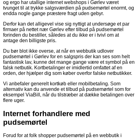
og ergo har utallige internet webshops i Gørlev været
tvunget til at trykke salgsværdien på pudsemørtel enormt, og
endda nogle gange præstere fragt uden gebyr.
Derfor kan det alligevel vise sig nyttigt at undersøge et par
firmaer på nettet nær Gørlev efter tilbud på pudsemørtel
forinden du bestiller, således at du ikke er i tvivl om at
antage den billigste pris.
Du bør blot ikke overse, at når en webbutik udlover
pudsemørtel i Gørlev for en salgspris der kan ses som helt
fantastisk lav, kunne det mange gange være et symbol på en
falsk netbutik. Kortbetalinger er imidlertid omfattet af en
orden, der hjælper dig som køber overfor falske netbutikker.
Vi anbefaler generelt kortkøb eller mobilbetaling. Som
alternativ kan du anvende et tilbud på pudsemørtel som for
eksempel ViaBill, når du tilstræber at dække betalingen over
flere uger.
Internet forhandlere med
pudsemørtel
Forud for at folk shopper pudsemørtel på en webbutik i