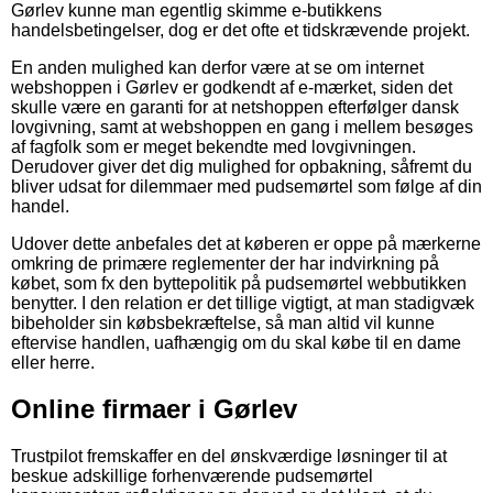
Gørlev kunne man egentlig skimme e-butikkens
handelsbetingelser, dog er det ofte et tidskrævende projekt.
En anden mulighed kan derfor være at se om internet
webshoppen i Gørlev er godkendt af e-mærket, siden det
skulle være en garanti for at netshoppen efterfølger dansk
lovgivning, samt at webshoppen en gang i mellem besøges
af fagfolk som er meget bekendte med lovgivningen.
Derudover giver det dig mulighed for opbakning, såfremt du
bliver udsat for dilemmaer med pudsemørtel som følge af din
handel.
Udover dette anbefales det at køberen er oppe på mærkerne
omkring de primære reglementer der har indvirkning på
købet, som fx den byttepolitik på pudsemørtel webbutikken
benytter. I den relation er det tillige vigtigt, at man stadigvæk
bibeholder sin købsbekræftelse, så man altid vil kunne
eftervise handlen, uafhængig om du skal købe til en dame
eller herre.
Online firmaer i Gørlev
Trustpilot fremskaffer en del ønskværdige løsninger til at
beskue adskillige forhenværende pudsemørtel