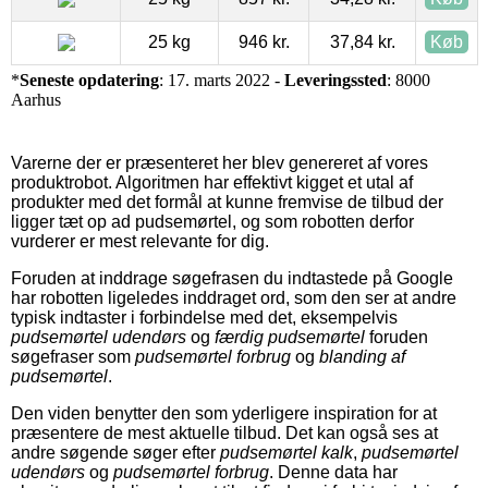
25 kg
946 kr.
37,84 kr.
Køb
*
Seneste opdatering
: 17. marts 2022 -
Leveringssted
: 8000
Aarhus
Varerne der er præsenteret her blev genereret af vores
produktrobot. Algoritmen har effektivt kigget et utal af
produkter med det formål at kunne fremvise de tilbud der
ligger tæt op ad pudsemørtel, og som robotten derfor
vurderer er mest relevante for dig.
Foruden at inddrage søgefrasen du indtastede på Google
har robotten ligeledes inddraget ord, som den ser at andre
typisk indtaster i forbindelse med det, eksempelvis
pudsemørtel udendørs
og
færdig pudsemørtel
foruden
søgefraser som
pudsemørtel forbrug
og
blanding af
pudsemørtel
.
Den viden benytter den som yderligere inspiration for at
præsentere de mest aktuelle tilbud. Det kan også ses at
andre søgende søger efter
pudsemørtel kalk
,
pudsemørtel
udendørs
og
pudsemørtel forbrug
. Denne data har