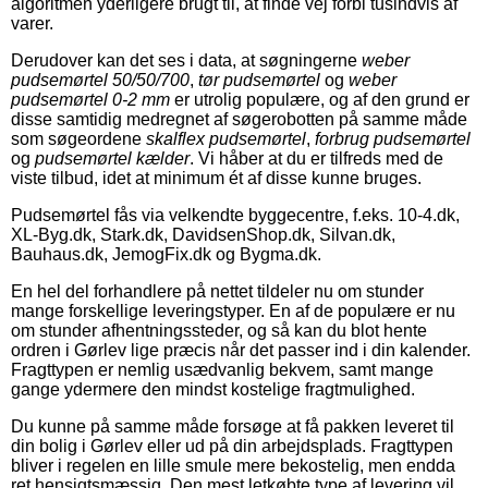
algoritmen yderligere brugt til, at finde vej forbi tusindvis af
varer.
Derudover kan det ses i data, at søgningerne
weber
pudsemørtel 50/50/700
,
tør pudsemørtel
og
weber
pudsemørtel 0-2 mm
er utrolig populære, og af den grund er
disse samtidig medregnet af søgerobotten på samme måde
som søgeordene
skalflex pudsemørtel
,
forbrug pudsemørtel
og
pudsemørtel kælder
. Vi håber at du er tilfreds med de
viste tilbud, idet at minimum ét af disse kunne bruges.
Pudsemørtel fås via velkendte byggecentre, f.eks. 10-4.dk,
XL-Byg.dk, Stark.dk, DavidsenShop.dk, Silvan.dk,
Bauhaus.dk, JemogFix.dk og Bygma.dk.
En hel del forhandlere på nettet tildeler nu om stunder
mange forskellige leveringstyper. En af de populære er nu
om stunder afhentningssteder, og så kan du blot hente
ordren i Gørlev lige præcis når det passer ind i din kalender.
Fragttypen er nemlig usædvanlig bekvem, samt mange
gange ydermere den mindst kostelige fragtmulighed.
Du kunne på samme måde forsøge at få pakken leveret til
din bolig i Gørlev eller ud på din arbejdsplads. Fragttypen
bliver i regelen en lille smule mere bekostelig, men endda
ret hensigtsmæssig. Den mest letkøbte type af levering vil