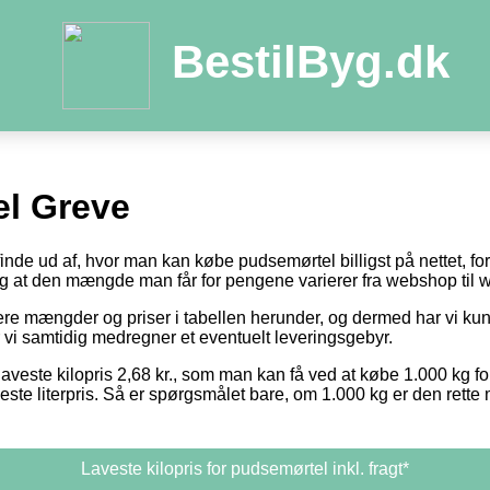
BestilByg.dk
l Greve
 finde ud af, hvor man kan købe pudsemørtel billigst på nettet, f
 og at den mængde man får for pengene varierer fra webshop til
otere mængder og priser i tabellen herunder, og dermed har vi k
r vi samtidig medregner et eventuelt leveringsgebyr.
laveste kilopris 2,68 kr., som man kan få ved at købe 1.000 kg fo
este literpris. Så er spørgsmålet bare, om 1.000 kg er den rett
Laveste kilopris for pudsemørtel inkl. fragt*