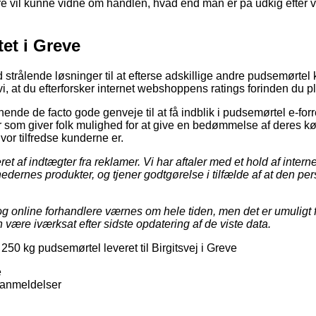
e vil kunne vidne om handlen, hvad end man er på udkig efter var
tet i Greve
tid strålende løsninger til at efterse adskillige andre pudsemør
vi, at du efterforsker internet webshoppens ratings forinden du pl
ende de facto gode genveje til at få indblik i pudsemørtel e-forr
er som giver folk mulighed for at give en bedømmelse af deres k
hvor tilfredse kunderne er.
ret af indtægter fra reklamer. Vi har aftaler med et hold af inter
dernes produkter, og tjener godtgørelse i tilfælde af at den per
g online forhandlere værnes om hele tiden, men det er umuligt fo
 være iværksat efter sidste opdatering af de viste data.
250 kg pudsemørtel leveret til Birgitsvej i Greve
e
anmeldelser