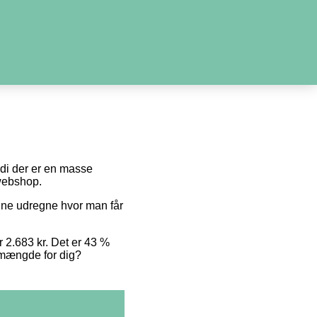
ordi der er en masse
 webshop.
unne udregne hvor man får
r 2.683 kr. Det er 43 %
e mængde for dig?