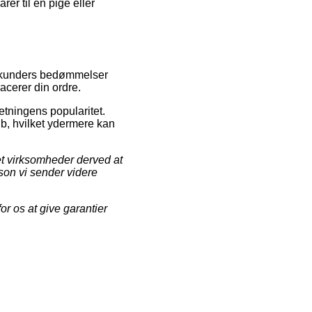
er til en pige eller
tel kunders bedømmelser
acerer din ordre.
etningens popularitet.
øb, hvilket ydermere kan
net virksomheder derved at
son vi sender videre
r os at give garantier