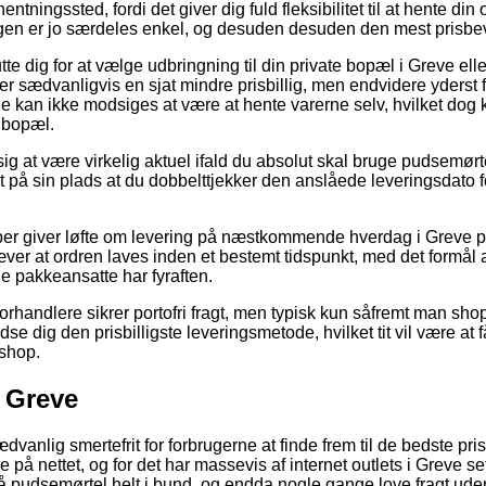
fhentningssted, fordi det giver dig fuld fleksibilitet til at hente din
gen er jo særdeles enkel, og desuden desuden den mest prisbev
te dig for at vælge udbringning til din private bopæl i Greve eller
er sædvanligvis en sjat mindre prisbillig, men endvidere yderst 
e kan ikke modsiges at være at hente varerne selv, hvilket dog 
 bopæl.
ig at være virkelig aktuel ifald du absolut skal bruge pudsemørtel
t på sin plads at du dobbelttjekker den anslåede leveringsdato 
aber giver løfte om levering på næstkommende hverdag i Greve 
æver at ordren laves inden et bestemt tidspunkt, med det formål a
e pakkeansatte har fyraften.
orhandlere sikrer portofri fragt, men typisk kun såfremt man sho
 dig den prisbilligste leveringsmetode, hvilket tit vil være at få 
eshop.
l Greve
dvanlig smertefrit for forbrugerne at finde frem til de bedste pri
 på nettet, og for det har massevis af internet outlets i Greve set
 pudsemørtel helt i bund, og endda nogle gange love fragt ude