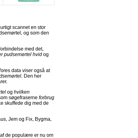
urtigt scannet en stor
udsemørtel, og som den
 forbindelse med det,
r pudsemørtel hvid
og
Vores data viser også at
dsemørtel
. Den her
rer.
tel
og
hvilken
gesom søgefraserne
forbrug
ikke skuffede dig med de
aus, Jem og Fix, Bygma,
n af de populære er nu om