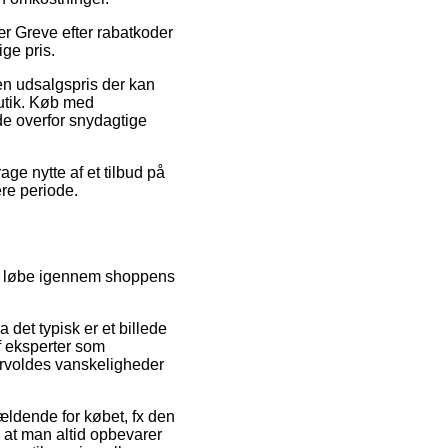
ær Greve efter rabatkoder
ige pris.
 en udsalgspris der kan
butik. Køb med
de overfor snydagtige
ge nytte af et tilbud på
ere periode.
ig løbe igennem shoppens
 det typisk er et billede
f eksperter som
forvoldes vanskeligheder
ældende for købet, fx den
, at man altid opbevarer