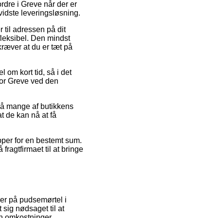
 ordre i Greve når der er
idste leveringsløsning.
 til adressen på dit
fleksibel. Den mindst
kræver at du er tæt på
 om kort tid, så i det
for Greve ved den
på mange af butikkens
t de kan nå at få
pper for en bestemt sum.
fragtfirmaet til at bringe
ser på pudsemørtel i
 sig nødsaget til at
n omkostninger.