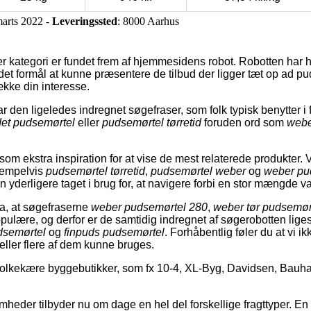
marts 2022 -
Leveringssted
: 8000 Aarhus
r kategori er fundet frem af hjemmesidens robot. Robotten har h
t formål at kunne præsentere de tilbud der ligger tæt op ad p
vække din interesse.
 den ligeledes indregnet søgefraser, som folk typisk benytter i
det pudsemørtel
eller
pudsemørtel tørretid
foruden ord som
webe
om ekstra inspiration for at vise de mest relaterede produkter. 
ksempelvis
pudsemørtel tørretid
,
pudsemørtel weber
og
weber pu
n yderligere taget i brug for, at navigere forbi en stor mængde va
ta, at søgefraserne
weber pudsemørtel 280
,
weber tør pudsemør
pulære, og derfor er de samtidig indregnet af søgerobotten li
dsemørtel
og
finpuds pudsemørtel
. Forhåbentlig føler du at vi 
 eller flere af dem kunne bruges.
 folkekære byggebutikker, som fx 10-4, XL-Byg, Davidsen, Bauh
mheder tilbyder nu om dage en hel del forskellige fragttyper. E