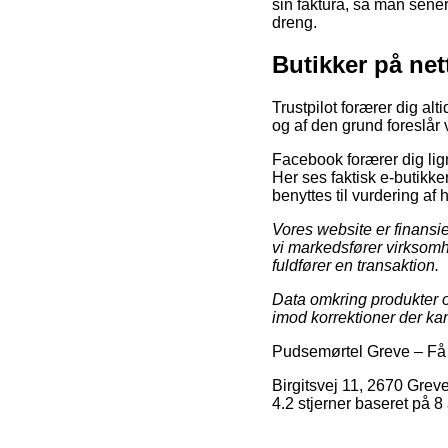
sin faktura, så man sener
dreng.
Butikker på net
Trustpilot forærer dig al
og af den grund foreslår 
Facebook forærer dig lign
Her ses faktisk e-butikk
benyttes til vurdering af 
Vores website er finansie
vi markedsfører virksomhe
fuldfører en transaktion.
Data omkring produkter o
imod korrektioner der kan
Pudsemørtel Greve
–
Få 
Birgitsvej 11
,
2670
Grev
4.2
stjerner baseret på
8