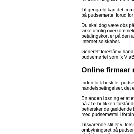
Til gengæld kan det imme
på pudsemørtel forud for a
Du skal dog være obs på, 
virke utrolig overkommel
betalingskort er på den a
internet selskaber.
Generelt foreslår vi han
pudsemørtel som fx ViaBil
Online firmaer
Inden folk bestiller pud
handelsbetingelser, det e
En anden løsning er at ef
på at e-butikken forstår 
behersker de gældende bes
med pudsemørtel i forbi
Tilsvarende stiller vi fo
ombytningsret på pudsemør