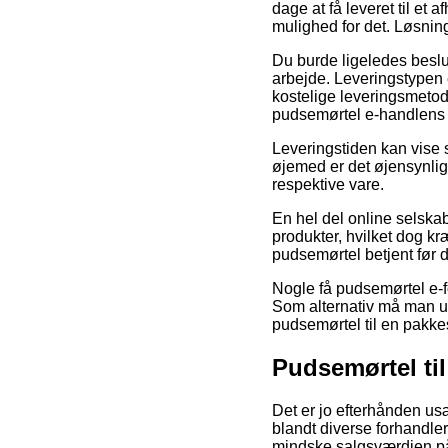
dage at få leveret til et a
mulighed for det. Løsnin
Du burde ligeledes beslut
arbejde. Leveringstypen 
kostelige leveringsmetod
pudsemørtel e-handlens
Leveringstiden kan vise s
øjemed er det øjensynlig
respektive vare.
En hel del online selsk
produkter, hvilket dog kr
pudsemørtel betjent før d
Nogle få pudsemørtel e-f
Som alternativ må man udse
pudsemørtel til en pakk
Pudsemørtel ti
Det er jo efterhånden usæ
blandt diverse forhandlere
mindske salgsværdien på