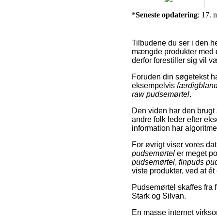
*
Seneste opdatering
: 17. 
Tilbudene du ser i den he
mængde produkter med de
derfor forestiller sig vil 
Foruden din søgetekst har
eksempelvis
færdigblan
raw pudsemørtel
.
Den viden har den brugt s
andre folk leder efter e
information har algoritme
For øvrigt viser vores da
pudsemørtel
er meget po
pudsemørtel
,
finpuds pu
viste produkter, ved at ét
Pudsemørtel skaffes fra
Stark og Silvan.
En masse internet virkso