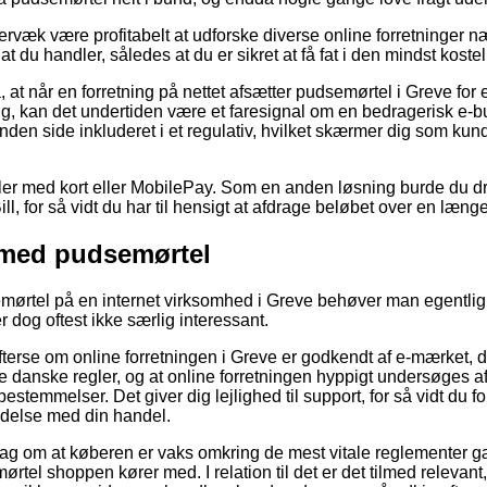
rvæk være profitabelt at udforske diverse online forretninger n
t du handler, således at du er sikret at få fat i den mindst kostel
at når en forretning på nettet afsætter pudsemørtel i Greve for
ig, kan det undertiden være et faresignal om en bedragerisk e-
nden side inkluderet i et regulativ, hvilket skærmer dig som kun
dler med kort eller MobilePay. Som en anden løsning burde du dra
l, for så vidt du har til hensigt at afdrage beløbet over en læng
 med pudsemørtel
semørtel på en internet virksomhed i Greve behøver man egentl
r dog oftest ikke særlig interessant.
terse om online forretningen i Greve er godkendt af e-mærket, da
de danske regler, og at online forretningen hyppigt undersøges a
temmelser. Det giver dig lejlighed til support, for så vidt du 
ndelse med din handel.
rslag om at køberen er vaks omkring de mest vitale reglementer g
tel shoppen kører med. I relation til det er det tilmed relevant