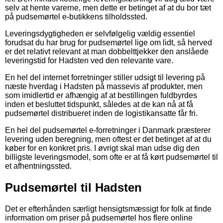
selv at hente varerne, men dette er betinget af at du bor tæt
på pudsemørtel e-butikkens tilholdssted.
Leveringsdygtigheden er selvfølgelig vældig essentiel
forudsat du har brug for pudsemørtel lige om lidt, så herved
er det relativt relevant at man dobbelttjekker den anslåede
leveringstid for Hadsten ved den relevante vare.
En hel del internet forretninger stiller udsigt til levering på
næste hverdag i Hadsten på massevis af produkter, men
som imidlertid er afhængig af at bestillingen fuldbyrdes
inden et besluttet tidspunkt, således at de kan nå at få
pudsemørtel distribueret inden de logistikansatte får fri.
En hel del pudsemørtel e-forretninger i Danmark præsterer
levering uden beregning, men oftest er det betinget af at du
køber for en konkret pris. I øvrigt skal man udse dig den
billigste leveringsmodel, som ofte er at få kørt pudsemørtel til
et afhentningssted.
Pudsemørtel til Hadsten
Det er efterhånden særligt hensigtsmæssigt for folk at finde
information om priser på pudsemørtel hos flere online