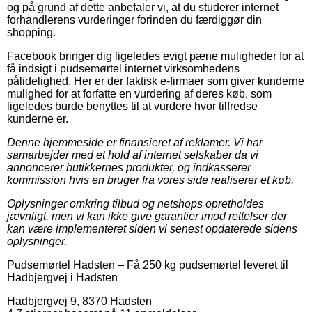
og på grund af dette anbefaler vi, at du studerer internet
forhandlerens vurderinger forinden du færdiggør din
shopping.
Facebook bringer dig ligeledes evigt pæne muligheder for at
få indsigt i pudsemørtel internet virksomhedens
pålidelighed. Her er der faktisk e-firmaer som giver kunderne
mulighed for at forfatte en vurdering af deres køb, som
ligeledes burde benyttes til at vurdere hvor tilfredse
kunderne er.
Denne hjemmeside er finansieret af reklamer. Vi har
samarbejder med et hold af internet selskaber da vi
annoncerer butikkernes produkter, og indkasserer
kommission hvis en bruger fra vores side realiserer et køb.
Oplysninger omkring tilbud og netshops opretholdes
jævnligt, men vi kan ikke give garantier imod rettelser der
kan være implementeret siden vi senest opdaterede sidens
oplysninger.
Pudsemørtel Hadsten
–
Få 250 kg pudsemørtel leveret til
Hadbjergvej i Hadsten
Hadbjergvej 9
,
8370
Hadsten