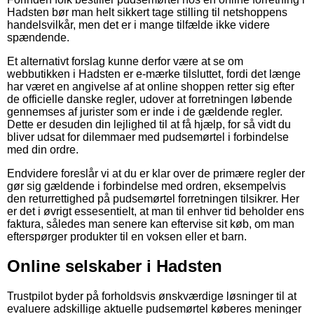
Hadsten bør man helt sikkert tage stilling til netshoppens
handelsvilkår, men det er i mange tilfælde ikke videre
spændende.
Et alternativt forslag kunne derfor være at se om
webbutikken i Hadsten er e-mærke tilsluttet, fordi det længe
har været en angivelse af at online shoppen retter sig efter
de officielle danske regler, udover at forretningen løbende
gennemses af jurister som er inde i de gældende regler.
Dette er desuden din lejlighed til at få hjælp, for så vidt du
bliver udsat for dilemmaer med pudsemørtel i forbindelse
med din ordre.
Endvidere foreslår vi at du er klar over de primære regler der
gør sig gældende i forbindelse med ordren, eksempelvis
den returrettighed på pudsemørtel forretningen tilsikrer. Her
er det i øvrigt essesentielt, at man til enhver tid beholder ens
faktura, således man senere kan eftervise sit køb, om man
efterspørger produkter til en voksen eller et barn.
Online selskaber i Hadsten
Trustpilot byder på forholdsvis ønskværdige løsninger til at
evaluere adskillige aktuelle pudsemørtel køberes meninger