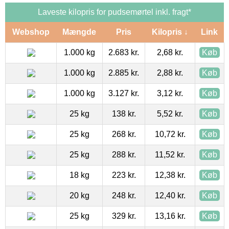
Laveste kilopris for pudsemørtel inkl. fragt*
Webshop
Mængde
Pris
Kilopris ↓
Link
1.000 kg
2.683 kr.
2,68 kr.
Køb
1.000 kg
2.885 kr.
2,88 kr.
Køb
1.000 kg
3.127 kr.
3,12 kr.
Køb
25 kg
138 kr.
5,52 kr.
Køb
25 kg
268 kr.
10,72 kr.
Køb
25 kg
288 kr.
11,52 kr.
Køb
18 kg
223 kr.
12,38 kr.
Køb
20 kg
248 kr.
12,40 kr.
Køb
25 kg
329 kr.
13,16 kr.
Køb