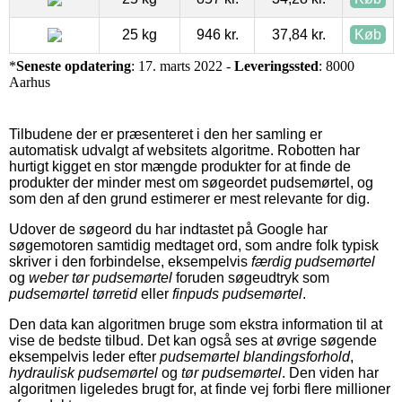
25 kg
946 kr.
37,84 kr.
Køb
*
Seneste opdatering
: 17. marts 2022 -
Leveringssted
: 8000
Aarhus
Tilbudene der er præsenteret i den her samling er
automatisk udvalgt af websitets algoritme. Robotten har
hurtigt kigget en stor mængde produkter for at finde de
produkter der minder mest om søgeordet pudsemørtel, og
som den af den grund estimerer er mest relevante for dig.
Udover de søgeord du har indtastet på Google har
søgemotoren samtidig medtaget ord, som andre folk typisk
skriver i den forbindelse, eksempelvis
færdig pudsemørtel
og
weber tør pudsemørtel
foruden søgeudtryk som
pudsemørtel tørretid
eller
finpuds pudsemørtel
.
Den data kan algoritmen bruge som ekstra information til at
vise de bedste tilbud. Det kan også ses at øvrige søgende
eksempelvis leder efter
pudsemørtel blandingsforhold
,
hydraulisk pudsemørtel
og
tør pudsemørtel
. Den viden har
algoritmen ligeledes brugt for, at finde vej forbi flere millioner