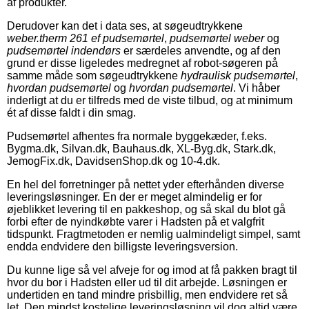
af produkter.
Derudover kan det i data ses, at søgeudtrykkene
weber.therm 261 ef pudsemørtel
,
pudsemørtel weber
og
pudsemørtel indendørs
er særdeles anvendte, og af den
grund er disse ligeledes medregnet af robot-søgeren på
samme måde som søgeudtrykkene
hydraulisk pudsemørtel
,
hvordan pudsemørtel
og
hvordan pudsemørtel
. Vi håber
inderligt at du er tilfreds med de viste tilbud, og at minimum
ét af disse faldt i din smag.
Pudsemørtel afhentes fra normale byggekæder, f.eks.
Bygma.dk, Silvan.dk, Bauhaus.dk, XL-Byg.dk, Stark.dk,
JemogFix.dk, DavidsenShop.dk og 10-4.dk.
En hel del forretninger på nettet yder efterhånden diverse
leveringsløsninger. En der er meget almindelig er for
øjeblikket levering til en pakkeshop, og så skal du blot gå
forbi efter de nyindkøbte varer i Hadsten på et valgfrit
tidspunkt. Fragtmetoden er nemlig ualmindeligt simpel, samt
endda endvidere den billigste leveringsversion.
Du kunne lige så vel afveje for og imod at få pakken bragt til
hvor du bor i Hadsten eller ud til dit arbejde. Løsningen er
undertiden en tand mindre prisbillig, men endvidere ret så
let. Den mindst kostelige leveringsløsning vil dog altid være