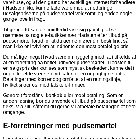
varehuse, og af den grund har adskillige internet forhandlere
i Hadsten ikke kunne lade være med at nedbringe
udsalgspriserne på pudsemørtel voldsomt, og endda nogle
gange love fri fragt.
Til gengæld kan det imidlertid vise sig gavnligt at se
nærmere på nogle e-butikker nær Hadsten efter tilbud på
pudsemørtel forud for at du gennemfører din bestilling, så
man ikke er i tvivl om at indhente den mest betalelige pris.
Du må lige meget hvad være omhyggelig med, at i tilfælde af
at en forretning på nettet udbyder pudsemørtel i Hadsten til
en salgspris der kan ses som mystisk beskeden, kunne det i
nogle tilfælde være en indikator for en uoprigtig netbutik.
Betalinger med kort er dog omfattet af en retningslinje,
hvilket sikrer os imod falske e-firmaer.
Generelt foreslår vi kortkøb eller mobilbetaling. Som en
anden løsning bør du anvende et tilbud på pudsemørtel som
f.eks. ViaBill, såfremt du gerne vil afbetale betalingen af flere
omgange.
E-forretninger med pudsemørtel
Forinden folk bestiller pudsemørtel hos en online forretning i