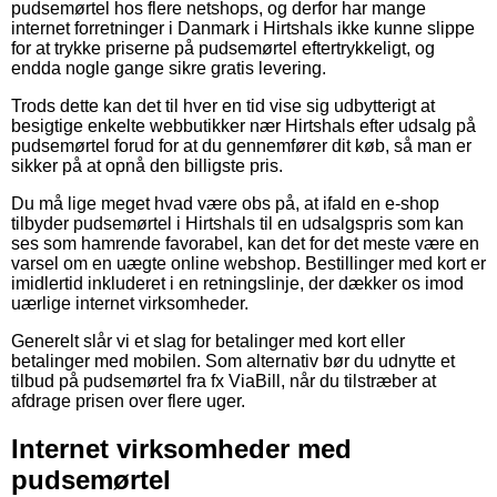
pudsemørtel hos flere netshops, og derfor har mange
internet forretninger i Danmark i Hirtshals ikke kunne slippe
for at trykke priserne på pudsemørtel eftertrykkeligt, og
endda nogle gange sikre gratis levering.
Trods dette kan det til hver en tid vise sig udbytterigt at
besigtige enkelte webbutikker nær Hirtshals efter udsalg på
pudsemørtel forud for at du gennemfører dit køb, så man er
sikker på at opnå den billigste pris.
Du må lige meget hvad være obs på, at ifald en e-shop
tilbyder pudsemørtel i Hirtshals til en udsalgspris som kan
ses som hamrende favorabel, kan det for det meste være en
varsel om en uægte online webshop. Bestillinger med kort er
imidlertid inkluderet i en retningslinje, der dækker os imod
uærlige internet virksomheder.
Generelt slår vi et slag for betalinger med kort eller
betalinger med mobilen. Som alternativ bør du udnytte et
tilbud på pudsemørtel fra fx ViaBill, når du tilstræber at
afdrage prisen over flere uger.
Internet virksomheder med
pudsemørtel