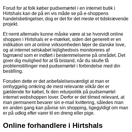
Forud for at folk køber pudsemørtel i en internet butik i
Hirtshals kan de på en vis måde se på e-shoppens
handelsbetingelser, dog er det for det meste et tidskrævende
projekt.
Et nemt alternativ kunne måske være at se hvorvidt online
shoppen i Hirtshals er e-mærket, siden det generelt er en
indikation om at online virksomheden føjer de danske love,
og at internet selskabet lejlighedsvis monitoreres af
fagmænd som er indført i bestemmelserne på området. Det
giver dig mulighed for at få bistand, når du skulle få
problemstillinger med pudsemørtel i forbindelse med din
bestilling.
Foruden dette er det anbefalelsesværdigt at man er
omhyggelig omkring de mest relevante vilkår der er
gældende for købet, fx den returpolitik på pudsemørtel
internet webshoppen lover. Derfor er det tilmed relevant, at
man permanent bevarer sin e-mail kvittering, således man
en anden gang kan påvise sin shopping, ligegyldigt om man
er på udkig efter varer til en dreng eller pige.
Online forhandlere i Hirtshals