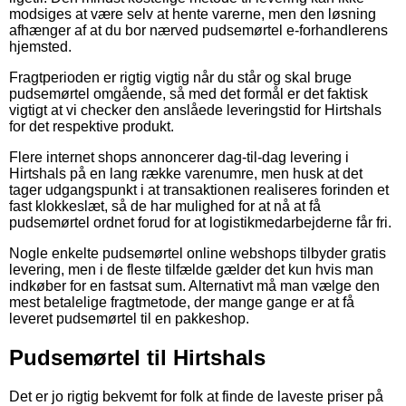
modsiges at være selv at hente varerne, men den løsning
afhænger af at du bor nærved pudsemørtel e-forhandlerens
hjemsted.
Fragtperioden er rigtig vigtig når du står og skal bruge
pudsemørtel omgående, så med det formål er det faktisk
vigtigt at vi checker den anslåede leveringstid for Hirtshals
for det respektive produkt.
Flere internet shops annoncerer dag-til-dag levering i
Hirtshals på en lang række varenumre, men husk at det
tager udgangspunkt i at transaktionen realiseres forinden et
fast klokkeslæt, så de har mulighed for at nå at få
pudsemørtel ordnet forud for at logistikmedarbejderne får fri.
Nogle enkelte pudsemørtel online webshops tilbyder gratis
levering, men i de fleste tilfælde gælder det kun hvis man
indkøber for en fastsat sum. Alternativt må man vælge den
mest betalelige fragtmetode, der mange gange er at få
leveret pudsemørtel til en pakkeshop.
Pudsemørtel til Hirtshals
Det er jo rigtig bekvemt for folk at finde de laveste priser på