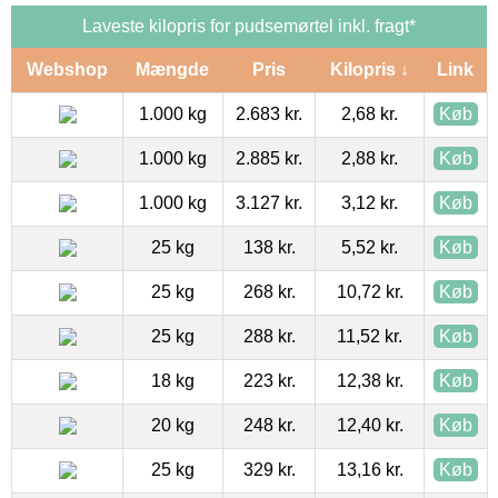
Laveste kilopris for pudsemørtel inkl. fragt*
Webshop
Mængde
Pris
Kilopris ↓
Link
1.000 kg
2.683 kr.
2,68 kr.
Køb
1.000 kg
2.885 kr.
2,88 kr.
Køb
1.000 kg
3.127 kr.
3,12 kr.
Køb
25 kg
138 kr.
5,52 kr.
Køb
25 kg
268 kr.
10,72 kr.
Køb
25 kg
288 kr.
11,52 kr.
Køb
18 kg
223 kr.
12,38 kr.
Køb
20 kg
248 kr.
12,40 kr.
Køb
25 kg
329 kr.
13,16 kr.
Køb