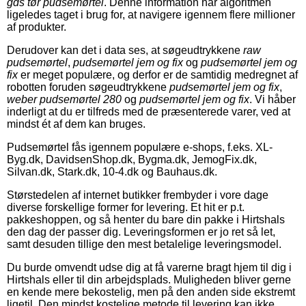
gds tør pudsemørtel
. Denne information har algoritmen
ligeledes taget i brug for, at navigere igennem flere millioner
af produkter.
Derudover kan det i data ses, at søgeudtrykkene
raw
pudsemørtel
,
pudsemørtel jem og fix
og
pudsemørtel jem og
fix
er meget populære, og derfor er de samtidig medregnet af
robotten foruden søgeudtrykkene
pudsemørtel jem og fix
,
weber pudsemørtel 280
og
pudsemørtel jem og fix
. Vi håber
inderligt at du er tilfreds med de præsenterede varer, ved at
mindst ét af dem kan bruges.
Pudsemørtel fås igennem populære e-shops, f.eks. XL-
Byg.dk, DavidsenShop.dk, Bygma.dk, JemogFix.dk,
Silvan.dk, Stark.dk, 10-4.dk og Bauhaus.dk.
Størstedelen af internet butikker frembyder i vore dage
diverse forskellige former for levering. Et hit er p.t.
pakkeshoppen, og så henter du bare din pakke i Hirtshals
den dag der passer dig. Leveringsformen er jo ret så let,
samt desuden tillige den mest betalelige leveringsmodel.
Du burde omvendt udse dig at få varerne bragt hjem til dig i
Hirtshals eller til din arbejdsplads. Muligheden bliver gerne
en kende mere bekostelig, men på den anden side ekstremt
ligetil. Den mindst kostelige metode til levering kan ikke