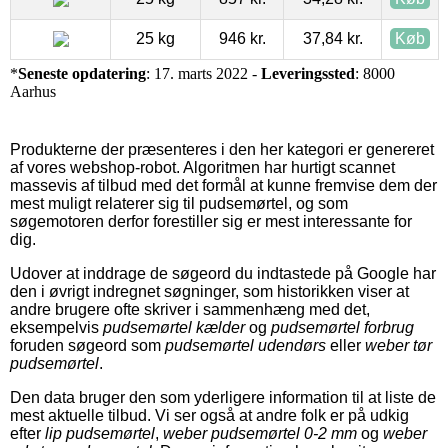
25 kg
946 kr.
37,84 kr.
Køb
*
Seneste opdatering
: 17. marts 2022 -
Leveringssted
: 8000
Aarhus
Produkterne der præsenteres i den her kategori er genereret
af vores webshop-robot. Algoritmen har hurtigt scannet
massevis af tilbud med det formål at kunne fremvise dem der
mest muligt relaterer sig til pudsemørtel, og som
søgemotoren derfor forestiller sig er mest interessante for
dig.
Udover at inddrage de søgeord du indtastede på Google har
den i øvrigt indregnet søgninger, som historikken viser at
andre brugere ofte skriver i sammenhæng med det,
eksempelvis
pudsemørtel kælder
og
pudsemørtel forbrug
foruden søgeord som
pudsemørtel udendørs
eller
weber tør
pudsemørtel
.
Den data bruger den som yderligere information til at liste de
mest aktuelle tilbud. Vi ser også at andre folk er på udkig
efter
lip pudsemørtel
,
weber pudsemørtel 0-2 mm
og
weber