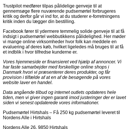
Trustpilot medfører tilpas pålidelige genveje til at
gennemsøge flere nuværende pudsemørtel forbrugeres
kritik og derfor går vi ind for, at du studerer e-forretningens
kritik inden du lægger din bestilling.
Facebook fører til ydermere temmelig solide genveje til at få
indsigt i pudsemørtel webbutikkens pålidelighed. Her møder
vi mange online virksomheder hvor folk kan meddele en
evaluering af deres køb, hvilket ligeledes må bruges til at få
et indblik i hvor tilfredse kunderne er.
Vores hjemmeside er finansieret ved hjælp af annoncer. Vi
har faste samarbejder med forskellige online shops i
Danmark hvori vi præsenterer deres produkter, og får
provision i tilfælde af at en af de besøgende på vores
website laver en handel.
Data angående tilbud og internet outlets opdateres hele
tiden, men vi giver ingen garanti imod justeringer der er lavet
siden vi senest opdaterede vores informationer.
Pudsemørtel Hirtshals
–
Få 250 kg pudsemørtel leveret til
Nordens Alle i Hirtshals
Nordens Alle 26
,
9850
Hirtshals