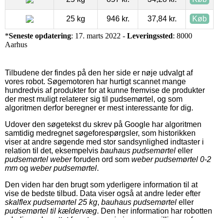
25 kg
946 kr.
37,84 kr.
Køb
*
Seneste opdatering
: 17. marts 2022 -
Leveringssted
: 8000
Aarhus
Tilbudene der findes på den her side er nøje udvalgt af
vores robot. Søgemotoren har hurtigt scannet mange
hundredvis af produkter for at kunne fremvise de produkter
der mest muligt relaterer sig til pudsemørtel, og som
algoritmen derfor beregner er mest interessante for dig.
Udover den søgetekst du skrev på Google har algoritmen
samtidig medregnet søgeforespørgsler, som historikken
viser at andre søgende med stor sandsynlighed indtaster i
relation til det, eksempelvis
bauhaus pudsemørtel
eller
pudsemørtel weber
foruden ord som
weber pudsemørtel 0-2
mm
og
weber pudsemørtel
.
Den viden har den brugt som yderligere information til at
vise de bedste tilbud. Data viser også at andre leder efter
skalflex pudsemørtel 25 kg
,
bauhaus pudsemørtel
eller
pudsemørtel til kældervæg
. Den her information har robotten