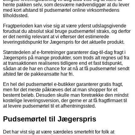
hente pakken selv, som desværre nødvendiggør at du lever
med kort afstand til pudsemørtel online virksomhedens
tilholdssted.
Fragtperioden kan vise sig at være yderst udslagsgivende
forudsat du absolut skal bruge pudsemørtel straks, og derfor
er det nemlig relevant at vi efterser det estimerede
leveringstidspunkt for Jægerspris for det aktuelle produkt.
Størstedelen af e-forretninger garanterer dag-til-dag fragt i
Jægerspris på mange produkter, som trods alt regnes ud fra
at transaktionen realiseres tidligere end et fast tidspunkt,
sådan at de har en chance for at nå at få pudsemørtel sendt
afsted før de pakkeansatte har fri.
En hel del pudsemørtel e-butikker garanterer gratis fragt,
men for det meste påkræves det at man shopper for et
bestemt beløb. Desuden skulle man foretrække den mindst
kostelige leveringsversion, der gerne er at få fragtfirmaet til
at levere pudsemørtel til et afhentningssted.
Pudsemørtel til Jægerspris
Det har vist sig at være særdeles smertefrit for folk at