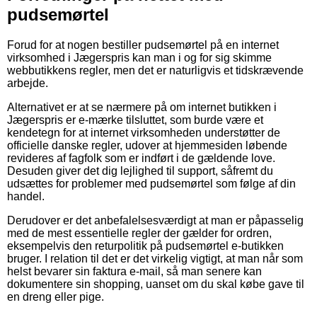
pudsemørtel
Forud for at nogen bestiller pudsemørtel på en internet
virksomhed i Jægerspris kan man i og for sig skimme
webbutikkens regler, men det er naturligvis et tidskrævende
arbejde.
Alternativet er at se nærmere på om internet butikken i
Jægerspris er e-mærke tilsluttet, som burde være et
kendetegn for at internet virksomheden understøtter de
officielle danske regler, udover at hjemmesiden løbende
revideres af fagfolk som er indført i de gældende love.
Desuden giver det dig lejlighed til support, såfremt du
udsættes for problemer med pudsemørtel som følge af din
handel.
Derudover er det anbefalelsesværdigt at man er påpasselig
med de mest essentielle regler der gælder for ordren,
eksempelvis den returpolitik på pudsemørtel e-butikken
bruger. I relation til det er det virkelig vigtigt, at man når som
helst bevarer sin faktura e-mail, så man senere kan
dokumentere sin shopping, uanset om du skal købe gave til
en dreng eller pige.