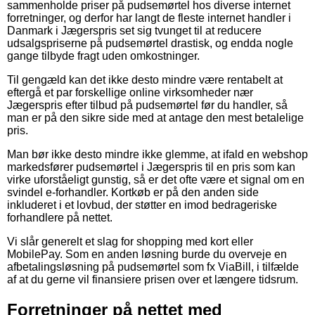
sammenholde priser på pudsemørtel hos diverse internet
forretninger, og derfor har langt de fleste internet handler i
Danmark i Jægerspris set sig tvunget til at reducere
udsalgspriserne på pudsemørtel drastisk, og endda nogle
gange tilbyde fragt uden omkostninger.
Til gengæld kan det ikke desto mindre være rentabelt at
eftergå et par forskellige online virksomheder nær
Jægerspris efter tilbud på pudsemørtel før du handler, så
man er på den sikre side med at antage den mest betalelige
pris.
Man bør ikke desto mindre ikke glemme, at ifald en webshop
markedsfører pudsemørtel i Jægerspris til en pris som kan
virke uforståeligt gunstig, så er det ofte være et signal om en
svindel e-forhandler. Kortkøb er på den anden side
inkluderet i et lovbud, der støtter en imod bedrageriske
forhandlere på nettet.
Vi slår generelt et slag for shopping med kort eller
MobilePay. Som en anden løsning burde du overveje en
afbetalingsløsning på pudsemørtel som fx ViaBill, i tilfælde
af at du gerne vil finansiere prisen over et længere tidsrum.
Forretninger på nettet med