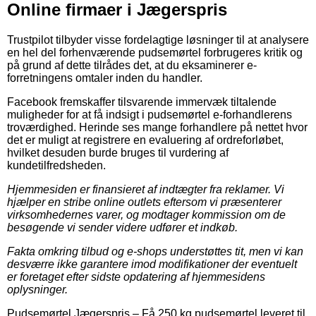
Online firmaer i Jægerspris
Trustpilot tilbyder visse fordelagtige løsninger til at analysere
en hel del forhenværende pudsemørtel forbrugeres kritik og
på grund af dette tilrådes det, at du eksaminerer e-
forretningens omtaler inden du handler.
Facebook fremskaffer tilsvarende immervæk tiltalende
muligheder for at få indsigt i pudsemørtel e-forhandlerens
troværdighed. Herinde ses mange forhandlere på nettet hvor
det er muligt at registrere en evaluering af ordreforløbet,
hvilket desuden burde bruges til vurdering af
kundetilfredsheden.
Hjemmesiden er finansieret af indtægter fra reklamer. Vi
hjælper en stribe online outlets eftersom vi præsenterer
virksomhedernes varer, og modtager kommission om de
besøgende vi sender videre udfører et indkøb.
Fakta omkring tilbud og e-shops understøttes tit, men vi kan
desværre ikke garantere imod modifikationer der eventuelt
er foretaget efter sidste opdatering af hjemmesidens
oplysninger.
Pudsemørtel Jægerspris
–
Få 250 kg pudsemørtel leveret til