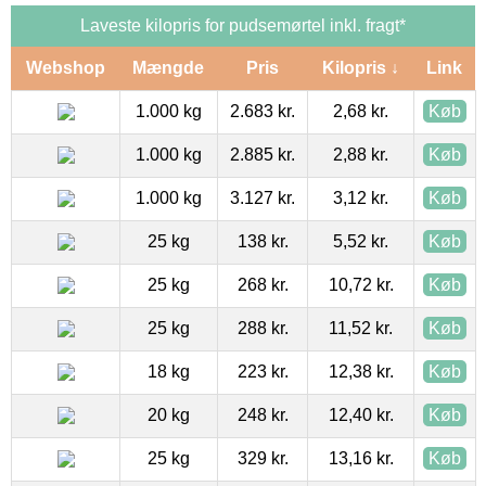
Laveste kilopris for pudsemørtel inkl. fragt*
Webshop
Mængde
Pris
Kilopris ↓
Link
1.000 kg
2.683 kr.
2,68 kr.
Køb
1.000 kg
2.885 kr.
2,88 kr.
Køb
1.000 kg
3.127 kr.
3,12 kr.
Køb
25 kg
138 kr.
5,52 kr.
Køb
25 kg
268 kr.
10,72 kr.
Køb
25 kg
288 kr.
11,52 kr.
Køb
18 kg
223 kr.
12,38 kr.
Køb
20 kg
248 kr.
12,40 kr.
Køb
25 kg
329 kr.
13,16 kr.
Køb