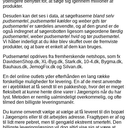
yderligere benyttet for, at søge sig igennem millioner af
produkter.
Desuden kan det ses i data, at søgefraserne
bland selv
pudsemørtel
,
pudsemørtel kælder
og
weber gds tør
pudsemørtel
er særdeles anvendte, og af den grund er de
også indregnet af søgerobotten ligesom søgeordene
færdig
pudsemørtel
,
weber pudsemørtel hvid
og
tør pudsemørtel
.
Vi håber inderligt at du ikke blev skuffet over de fremviste
produkter, og at bare et enkelt af dem kan bruges.
Pudsemørtel opdrives fra fremherskende netshops, som fx
DavidsenShop.dk, XL-Byg.dk, Stark.dk, 10-4.dk, Bygma.dk,
Bauhaus.dk, JemogFix.dk og Silvan.dk.
En del online outlets yder efterhånden en lang række
forskellige muligheder for levering. En af de mest anvendte
er i øjeblikket at få sendt til en pakkeshop, hvor det er meget
fleksibelt at kunne hente dine varer i Jægerspris når du har
lyst. Metoden er nemlig ualmindeligt overkommelig, og ofte
tilmed den billigste leveringsmanér.
Du kunne omvendt vælge at vælge at få leveret til din bopæl
i Jægerspris eller til dit arbejdes adresse. Fragttypen er af og
til lidt mere pebret, men til gengæld ekstremt smertefri. Den
billigste leveringsløsning vil dog altid vise sig at være at