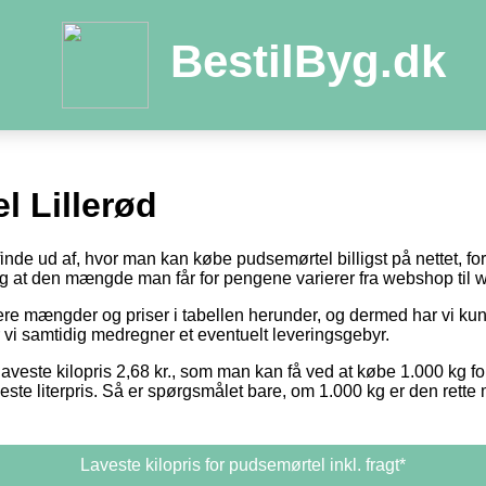
BestilByg.dk
l Lillerød
 finde ud af, hvor man kan købe pudsemørtel billigst på nettet, f
 og at den mængde man får for pengene varierer fra webshop til
otere mængder og priser i tabellen herunder, og dermed har vi k
r vi samtidig medregner et eventuelt leveringsgebyr.
laveste kilopris 2,68 kr., som man kan få ved at købe 1.000 kg fo
este literpris. Så er spørgsmålet bare, om 1.000 kg er den rett
Laveste kilopris for pudsemørtel inkl. fragt*