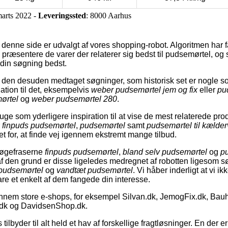
marts 2022 -
Leveringssted
: 8000 Aarhus
denne side er udvalgt af vores shopping-robot. Algoritmen har f
præsentere de varer der relaterer sig bedst til pudsemørtel, og
din søgning bedst.
 den desuden medtaget søgninger, som historisk set er nogle 
lation til det, eksempelvis
weber pudsemørtel jem og fix
eller
pu
ørtel
og
weber pudsemørtel 280
.
ge som yderligere inspiration til at vise de mest relaterede pro
r
finpuds pudsemørtel
,
pudsemørtel
samt
pudsemørtel til kælde
et for, at finde vej igennem ekstremt mange tilbud.
 søgefraserne
finpuds pudsemørtel
,
bland selv pudsemørtel
og
pu
af den grund er disse ligeledes medregnet af robotten ligesom
pudsemørtel
og
vandtæt pudsemørtel
. Vi håber inderligt at vi 
bare et enkelt af dem fangede din interesse.
nnem store e-shops, for eksempel Silvan.dk, JemogFix.dk, Bauh
.dk og DavidsenShop.dk.
s tilbyder til alt held et hav af forskellige fragtløsninger. En der