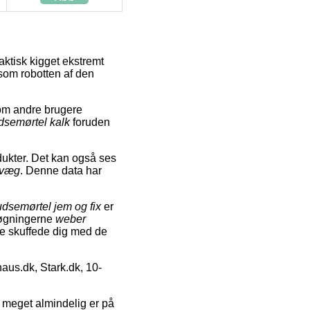
aktisk kigget ekstremt
 som robotten af den
som andre brugere
dsemørtel kalk
foruden
dukter. Det kan også ses
rvæg
. Denne data har
dsemørtel jem og fix
er
 søgningerne
weber
ikke skuffede dig med de
aus.dk, Stark.dk, 10-
 er meget almindelig er på