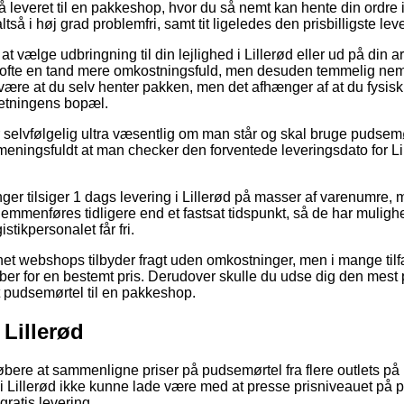
 leveret til en pakkeshop, hvor du så nemt kan hente din ordre i L
ltså i høj grad problemfri, samt tit ligeledes den prisbilligste le
at vælge udbringning til din lejlighed i Lillerød eller ud på din 
 ofte en tand mere omkostningsfuld, men desuden temmelig nem.
d være at du selv henter pakken, men det afhænger af at du fysisk
retningens bopæl.
selvfølgelig ultra væsentlig om man står og skal bruge pudsemør
eningsfuldt at man checker den forventede leveringsdato for Lil
nger tilsiger 1 dags levering i Lillerød på masser af varenumre,
mmenføres tidligere end et fastsat tidspunkt, så de har mulighed
stikpersonalet får fri.
et webshops tilbyder fragt uden omkostninger, men i mange tilf
r for en bestemt pris. Derudover skulle du udse dig den mest 
ørt pudsemørtel til en pakkeshop.
 Lillerød
købere at sammenligne priser på pudsemørtel fra flere outlets på 
ger i Lillerød ikke kunne lade være med at presse prisniveauet p
ratis levering.