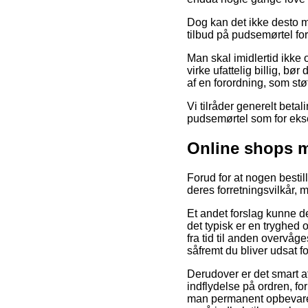
Dog kan det ikke desto mi
tilbud på pudsemørtel foru
Man skal imidlertid ikke 
virke ufattelig billig, b
af en forordning, som st
Vi tilråder generelt beta
pudsemørtel som for eksemp
Online shops 
Forud for at nogen bestil
deres forretningsvilkår
Et andet forslag kunne d
det typisk er en tryghed 
fra tid til anden overvåg
såfremt du bliver udsat 
Derudover er det smart 
indflydelse på ordren, fo
man permanent opbevarer