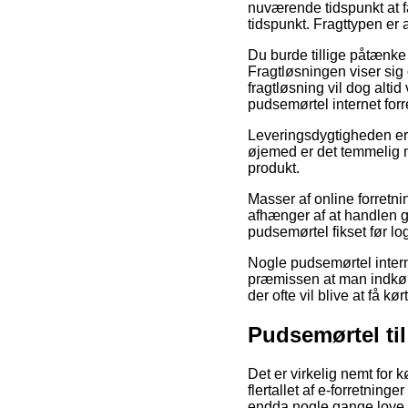
nuværende tidspunkt at få
tidspunkt. Fragttypen er a
Du burde tillige påtænke 
Fragtløsningen viser sig
fragtløsning vil dog alti
pudsemørtel internet for
Leveringsdygtigheden er 
øjemed er det temmelig m
produkt.
Masser af online forretni
afhænger af at handlen ge
pudsemørtel fikset før logi
Nogle pudsemørtel intern
præmissen at man indkøbe
der ofte vil blive at få k
Pudsemørtel til
Det er virkelig nemt for 
flertallet af e-forretnin
endda nogle gange love g