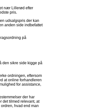
et nær Lillerød efter
edste pris.
l en udsalgspris der kan
den anden side indbefattet
fdragsordning på
å den sikre side kigge på
ærke ordningen, eftersom
ed at online forhandleren
 mulighed for assistance,
estemmelser der har
 det tilmed relevant, at
e ordren, hvad end man