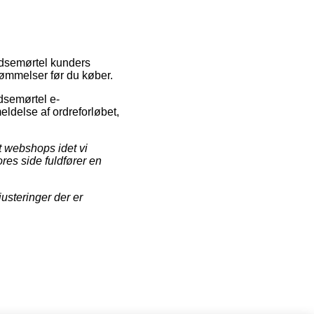
udsemørtel kunders
dømmelser før du køber.
dsemørtel e-
eldelse af ordreforløbet,
t webshops idet vi
res side fuldfører en
usteringer der er