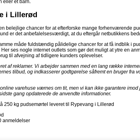
 eller et barn.
 i Lillerød
en belejlige chancer for at efterforske mange forhenværende p
und er det anbefalelsesværdigt, at du eftergår netbutikkens be
me måde fuldstændig pålidelige chancer for at få indblik i pu
. Her ses nogle internet outlets som gør det muligt at ytre en anm
ug til afvejning af tidligere kunders oplevelser.
eret af reklamer. Vi arbejder sammen med en lang række interne
nes tilbud, og indkasserer godtgørelse såfremt en bruger fra vo
nline varehuse værnes om tit, men vi kan ikke garantere imod j
i sidste gang opdaterede de anvendte informationer.
å 250 kg pudsemørtel leveret til Rypevang i Lillerød
ød
0
anmeldelser