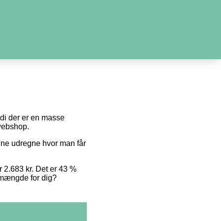
ordi der er en masse
 webshop.
unne udregne hvor man får
r 2.683 kr. Det er 43 %
e mængde for dig?