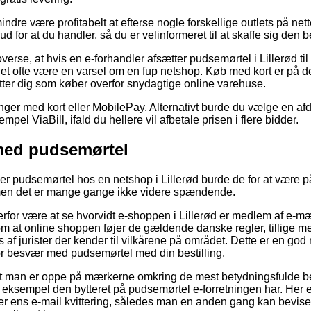
ndre være profitabelt at efterse nogle forskellige outlets på nett
d for at du handler, så du er velinformeret til at skaffe sig den b
overse, at hvis en e-forhandler afsætter pudsemørtel i Lillerød ti
ør det ofte være en varsel om en fup netshop. Køb med kort er på 
øtter dig som køber overfor snydagtige online varehuse.
linger med kort eller MobilePay. Alternativt burde du vælge en a
el ViaBill, ifald du hellere vil afbetale prisen i flere bidder.
med pudsemørtel
ler pudsemørtel hos en netshop i Lillerød burde de for at være p
, men det er mange gange ikke videre spændende.
erfor være at se hvorvidt e-shoppen i Lillerød er medlem af e-m
om at online shoppen føjer de gældende danske regler, tillige m
es af jurister der kender til vilkårene på området. Dette er en god
for besvær med pudsemørtel med din bestilling.
at man er oppe på mærkerne omkring de mest betydningsfulde b
r eksempel den bytteret på pudsemørtel e-forretningen har. Her er
 ens e-mail kvittering, således man en anden gang kan bevis