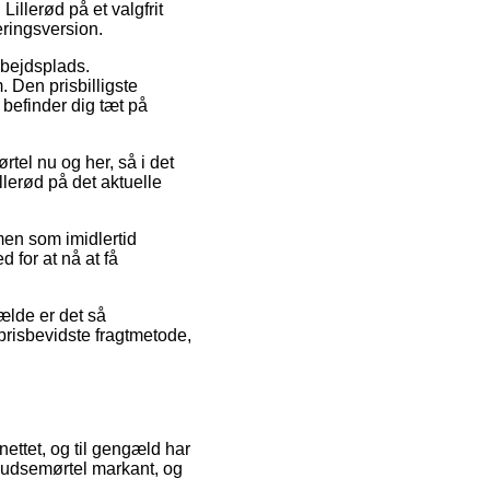
illerød på et valgfrit
veringsversion.
arbejdsplads.
 Den prisbilligste
 befinder dig tæt på
tel nu og her, så i det
lerød på det aktuelle
 men som imidlertid
 for at nå at få
ælde er det så
prisbevidste fragtmetode,
nettet, og til gengæld har
å pudsemørtel markant, og