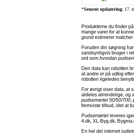
*
Seneste opdatering
: 17. 
Produkterne du finder på 
mange varer for at kunne 
grund estimerer matcher 
Foruden din søgning har
sandsynligvis bruger i re
ord som
hvordan pudsem
Den data kan robotten bru
at andre er på udkig efte
robotten ligeledes benytt
For øvrigt viser data, at
aldeles almindelige, og 
pudsemørtel 50/50/700
,
fremviste tilbud, idet at 
Pudsemørtel leveres ige
4.dk, XL-Byg.dk, Bygma
En hel del internet outlet