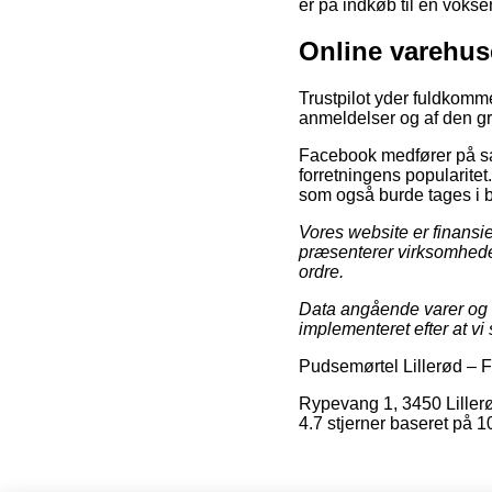
er på indkøb til en voksen
Online varehuse
Trustpilot yder fuldkomm
anmeldelser og af den gr
Facebook medfører på sam
forretningens popularitet
som også burde tages i br
Vores website er finansi
præsenterer virksomheder
ordre.
Data angående varer og o
implementeret efter at v
Pudsemørtel Lillerød
–
F
Rypevang 1
,
3450
Liller
4.7
stjerner baseret på
1