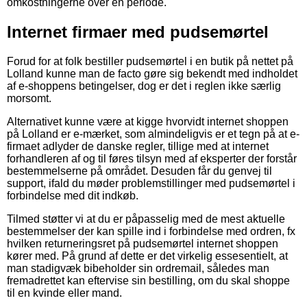
omkostningerne over en periode.
Internet firmaer med pudsemørtel
Forud for at folk bestiller pudsemørtel i en butik på nettet på
Lolland kunne man de facto gøre sig bekendt med indholdet
af e-shoppens betingelser, dog er det i reglen ikke særlig
morsomt.
Alternativet kunne være at kigge hvorvidt internet shoppen
på Lolland er e-mærket, som almindeligvis er et tegn på at e-
firmaet adlyder de danske regler, tillige med at internet
forhandleren af og til føres tilsyn med af eksperter der forstår
bestemmelserne på området. Desuden får du genvej til
support, ifald du møder problemstillinger med pudsemørtel i
forbindelse med dit indkøb.
Tilmed støtter vi at du er påpasselig med de mest aktuelle
bestemmelser der kan spille ind i forbindelse med ordren, fx
hvilken returneringsret på pudsemørtel internet shoppen
kører med. På grund af dette er det virkelig essesentielt, at
man stadigvæk bibeholder sin ordremail, således man
fremadrettet kan eftervise sin bestilling, om du skal shoppe
til en kvinde eller mand.