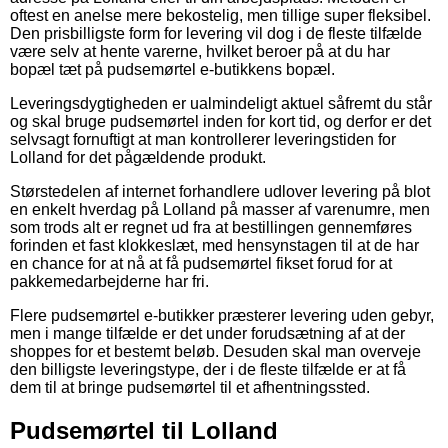
oftest en anelse mere bekostelig, men tillige super fleksibel.
Den prisbilligste form for levering vil dog i de fleste tilfælde
være selv at hente varerne, hvilket beroer på at du har
bopæl tæt på pudsemørtel e-butikkens bopæl.
Leveringsdygtigheden er ualmindeligt aktuel såfremt du står
og skal bruge pudsemørtel inden for kort tid, og derfor er det
selvsagt fornuftigt at man kontrollerer leveringstiden for
Lolland for det pågældende produkt.
Størstedelen af internet forhandlere udlover levering på blot
en enkelt hverdag på Lolland på masser af varenumre, men
som trods alt er regnet ud fra at bestillingen gennemføres
forinden et fast klokkeslæt, med hensynstagen til at de har
en chance for at nå at få pudsemørtel fikset forud for at
pakkemedarbejderne har fri.
Flere pudsemørtel e-butikker præsterer levering uden gebyr,
men i mange tilfælde er det under forudsætning af at der
shoppes for et bestemt beløb. Desuden skal man overveje
den billigste leveringstype, der i de fleste tilfælde er at få
dem til at bringe pudsemørtel til et afhentningssted.
Pudsemørtel til Lolland