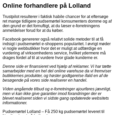
Online forhandlere på Lolland
Trustpilot resulterer i faktisk habile chancer for at eftersøge
ret mange tidligere pudsemørtel konsumenters domme og af
den grund er det fornuftigt, at du læser e-forretningens
anmeldelser forud for at du køber.
Facebook genererer også relativt solide metoder til at få
indsigt i pudsemørtel e-shoppens popularitet. I øvrigt møder
vi nogle webbutikker hvor det er muligt at udfærdige en
vurdering af virksomhedens service, hvilket ydermere må
drages fordel af til at vurdere hvor glade kunderne er.
Denne side er finansieret ved hjælp af reklamer. Vi har tætte
samarbejder med en hel del online varehuse da vi fremviser
butikkernes produkter, og høster godtgørelse ifald en af de
besøgende på vores side realiserer en handel.
Viden angående tilbud og e-forretninger ajourføres jævnligt,
men vi kan ikke give garantier imod forandringer der er
blevet realiseret siden vi sidste gang opdaterede websitets
informationer.
Pudsemørtel Lolland
–
Få 250 kg pudsemørtel leveret til