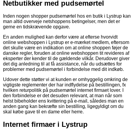
Netbutikker med pudsemørtel
Inden nogen shopper pudsemørtel hos en butik i Lystrup kan
man altid overveje netshoppens betingelser, men det er
gerne en tidskrævende opgave.
En anden mulighed kan derfor være at efterse hvorvidt
online webshoppen i Lystrup er e-mærket medlem, eftersom
det skulle være en indikation om at online shoppen føjer de
danske regler, foruden at online webshoppen tit revideres af
eksperter der kender til de gældende vilkår. Derudover giver
det dig anledning til at få assistance, når du udsættes for
problemer med pudsemørtel i forbindelse med dit indkøb.
Udover dette støtter vi at kunden er omhyggelig omkring de
vigtigste reglementer der har indflydelse på bestillingen, fx
hvilken returpolitik på pudsemørtel internet firmaet lover. I
den forbindelse er det desuden relevant, at man når som
helst bibeholder ens kvittering på e-mail, således man en
anden gang kan bekræfte sin bestilling, ligegyldigt om du
skal købe gave til en dame eller herre.
Internet firmaer i Lystrup