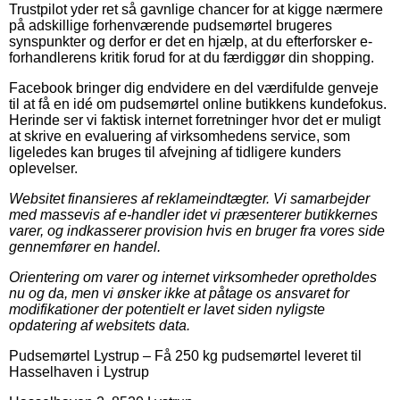
Trustpilot yder ret så gavnlige chancer for at kigge nærmere
på adskillige forhenværende pudsemørtel brugeres
synspunkter og derfor er det en hjælp, at du efterforsker e-
forhandlerens kritik forud for at du færdiggør din shopping.
Facebook bringer dig endvidere en del værdifulde genveje
til at få en idé om pudsemørtel online butikkens kundefokus.
Herinde ser vi faktisk internet forretninger hvor det er muligt
at skrive en evaluering af virksomhedens service, som
ligeledes kan bruges til afvejning af tidligere kunders
oplevelser.
Websitet finansieres af reklameindtægter. Vi samarbejder
med massevis af e-handler idet vi præsenterer butikkernes
varer, og indkasserer provision hvis en bruger fra vores side
gennemfører en handel.
Orientering om varer og internet virksomheder opretholdes
nu og da, men vi ønsker ikke at påtage os ansvaret for
modifikationer der potentielt er lavet siden nyligste
opdatering af websitets data.
Pudsemørtel Lystrup
–
Få 250 kg pudsemørtel leveret til
Hasselhaven i Lystrup