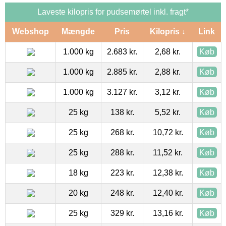
Laveste kilopris for pudsemørtel inkl. fragt*
Webshop
Mængde
Pris
Kilopris ↓
Link
1.000 kg
2.683 kr.
2,68 kr.
Køb
1.000 kg
2.885 kr.
2,88 kr.
Køb
1.000 kg
3.127 kr.
3,12 kr.
Køb
25 kg
138 kr.
5,52 kr.
Køb
25 kg
268 kr.
10,72 kr.
Køb
25 kg
288 kr.
11,52 kr.
Køb
18 kg
223 kr.
12,38 kr.
Køb
20 kg
248 kr.
12,40 kr.
Køb
25 kg
329 kr.
13,16 kr.
Køb