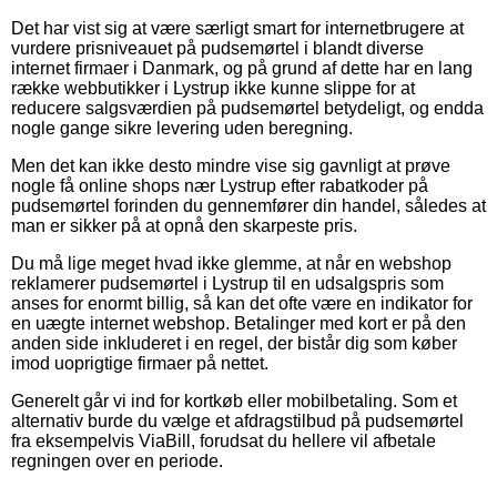
Det har vist sig at være særligt smart for internetbrugere at
vurdere prisniveauet på pudsemørtel i blandt diverse
internet firmaer i Danmark, og på grund af dette har en lang
række webbutikker i Lystrup ikke kunne slippe for at
reducere salgsværdien på pudsemørtel betydeligt, og endda
nogle gange sikre levering uden beregning.
Men det kan ikke desto mindre vise sig gavnligt at prøve
nogle få online shops nær Lystrup efter rabatkoder på
pudsemørtel forinden du gennemfører din handel, således at
man er sikker på at opnå den skarpeste pris.
Du må lige meget hvad ikke glemme, at når en webshop
reklamerer pudsemørtel i Lystrup til en udsalgspris som
anses for enormt billig, så kan det ofte være en indikator for
en uægte internet webshop. Betalinger med kort er på den
anden side inkluderet i en regel, der bistår dig som køber
imod uoprigtige firmaer på nettet.
Generelt går vi ind for kortkøb eller mobilbetaling. Som et
alternativ burde du vælge et afdragstilbud på pudsemørtel
fra eksempelvis ViaBill, forudsat du hellere vil afbetale
regningen over en periode.