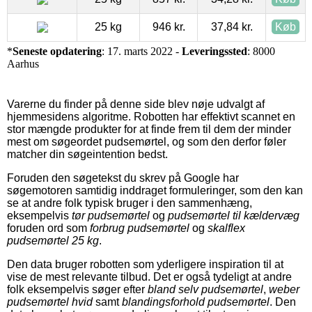
25 kg
946 kr.
37,84 kr.
Køb
*
Seneste opdatering
: 17. marts 2022 -
Leveringssted
: 8000
Aarhus
Varerne du finder på denne side blev nøje udvalgt af
hjemmesidens algoritme. Robotten har effektivt scannet en
stor mængde produkter for at finde frem til dem der minder
mest om søgeordet pudsemørtel, og som den derfor føler
matcher din søgeintention bedst.
Foruden den søgetekst du skrev på Google har
søgemotoren samtidig inddraget formuleringer, som den kan
se at andre folk typisk bruger i den sammenhæng,
eksempelvis
tør pudsemørtel
og
pudsemørtel til kældervæg
foruden ord som
forbrug pudsemørtel
og
skalflex
pudsemørtel 25 kg
.
Den data bruger robotten som yderligere inspiration til at
vise de mest relevante tilbud. Det er også tydeligt at andre
folk eksempelvis søger efter
bland selv pudsemørtel
,
weber
pudsemørtel hvid
samt
blandingsforhold pudsemørtel
. Den