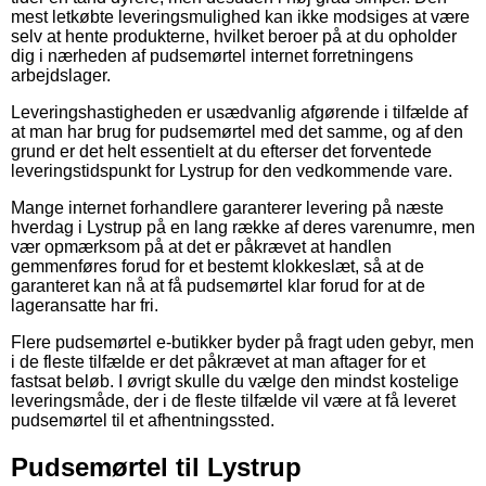
mest letkøbte leveringsmulighed kan ikke modsiges at være
selv at hente produkterne, hvilket beroer på at du opholder
dig i nærheden af pudsemørtel internet forretningens
arbejdslager.
Leveringshastigheden er usædvanlig afgørende i tilfælde af
at man har brug for pudsemørtel med det samme, og af den
grund er det helt essentielt at du efterser det forventede
leveringstidspunkt for Lystrup for den vedkommende vare.
Mange internet forhandlere garanterer levering på næste
hverdag i Lystrup på en lang række af deres varenumre, men
vær opmærksom på at det er påkrævet at handlen
gemmenføres forud for et bestemt klokkeslæt, så at de
garanteret kan nå at få pudsemørtel klar forud for at de
lageransatte har fri.
Flere pudsemørtel e-butikker byder på fragt uden gebyr, men
i de fleste tilfælde er det påkrævet at man aftager for et
fastsat beløb. I øvrigt skulle du vælge den mindst kostelige
leveringsmåde, der i de fleste tilfælde vil være at få leveret
pudsemørtel til et afhentningssted.
Pudsemørtel til Lystrup