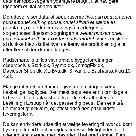
data har robot-søgeren yderligere brugt til, at navigere
igennem et utal af produkter.
Derudover viser data, at søgefraserne
hvordan pudsemørtel
,
pudsemørtel kalk
og
pudsemørtel silvan
er særdeles
populære, og derfor er disse også medregnet af
søgerobotten ligesom søgningerne
weber pudsemørtel
,
pudsemørtel kalk
og
hvordan pudsemørtel
. Vores ønske er
at du ikke blev skuffet over de fremviste produkter, og at ét
eller flere af dem kunne bruges.
Pudsemørtel skaffes via normale byggeforretninger,
eksempelvis Stark.dk, Bygma.dk, JemogFix.dk,
DavidsenShop.dk, XL-Byg.dk, Silvan.dk, Bauhaus.dk og 10-
4.dk.
Mange internet forretninger giver nu om dage diverse
forskellige fragttyper. Den mest populære er nu om dage at
få leveret til en pakkeshop, hvor du selv afhenter din
bestilling i Lystrup når det passer dig bedst. Den er altså
ualmindeligt bekvem, og oftest også den prisbilligste
leveringsform.
Du kan endvidere udse dig at vælge levering til hvor du bor i
Lystrup eller ud til dit arbejdes adresse. Muligheden er til
tider en tand dyrere, men desuden i høj grad simpel. Den