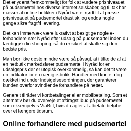
Det er yderst fremkommeligt for folk at vurdere prisniveauet
på pudsemørtel hos diverse internet selskaber, og til tak har
masser af online butikker i Nyråd været nødt til at presse
prisniveauet på pudsemørtel drastisk, og endda nogle
gange sikre fragtfri levering.
Det kan immervæk være lukrativt at besigtige nogle e-
forhandlere nær Nyråd efter udsalg på pudsemørtel inden du
færdiggør din shopping, så du er sikret at skaffe sig den
bedste pris.
Man bør ikke desto mindre være så påvagt, at i tilfælde af at
en netbutik markedsfører pudsemørtel i Nyråd for en
udsalgspris der er utopisk overkommelig, så kan det tit være
en indikator for en uærlig e-butik. Handler med kort er dog
dækket ind under Indsigelsesordningen, der garanterer
kunden overfor svindlende forhandlere på nettet.
Generelt tilråder vi kortbetalinger eller mobilbetaling. Som et
alternativ bør du overveje et afdragstilbud på pudsemørtel
som eksempelvis ViaBill, hvis du agter at afbetale beløbet
over et længere tidsrum.
Online forhandlere med pudsemørtel