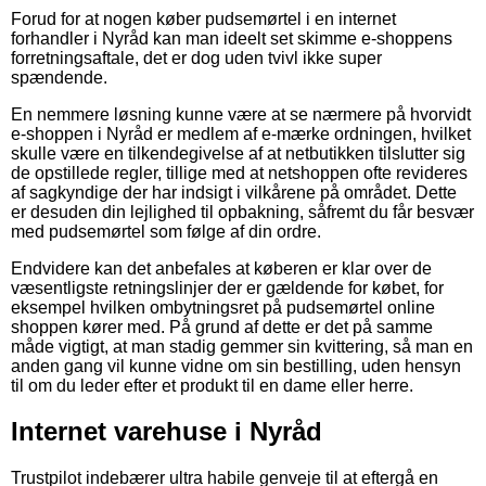
Forud for at nogen køber pudsemørtel i en internet
forhandler i Nyråd kan man ideelt set skimme e-shoppens
forretningsaftale, det er dog uden tvivl ikke super
spændende.
En nemmere løsning kunne være at se nærmere på hvorvidt
e-shoppen i Nyråd er medlem af e-mærke ordningen, hvilket
skulle være en tilkendegivelse af at netbutikken tilslutter sig
de opstillede regler, tillige med at netshoppen ofte revideres
af sagkyndige der har indsigt i vilkårene på området. Dette
er desuden din lejlighed til opbakning, såfremt du får besvær
med pudsemørtel som følge af din ordre.
Endvidere kan det anbefales at køberen er klar over de
væsentligste retningslinjer der er gældende for købet, for
eksempel hvilken ombytningsret på pudsemørtel online
shoppen kører med. På grund af dette er det på samme
måde vigtigt, at man stadig gemmer sin kvittering, så man en
anden gang vil kunne vidne om sin bestilling, uden hensyn
til om du leder efter et produkt til en dame eller herre.
Internet varehuse i Nyråd
Trustpilot indebærer ultra habile genveje til at eftergå en