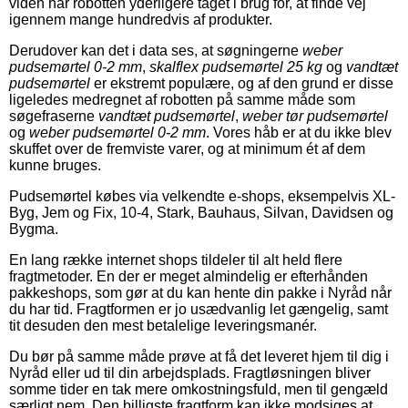
viden har robotten yderligere taget i brug for, at finde vej
igennem mange hundredvis af produkter.
Derudover kan det i data ses, at søgningerne
weber
pudsemørtel 0-2 mm
,
skalflex pudsemørtel 25 kg
og
vandtæt
pudsemørtel
er ekstremt populære, og af den grund er disse
ligeledes medregnet af robotten på samme måde som
søgefraserne
vandtæt pudsemørtel
,
weber tør pudsemørtel
og
weber pudsemørtel 0-2 mm
. Vores håb er at du ikke blev
skuffet over de fremviste varer, og at minimum ét af dem
kunne bruges.
Pudsemørtel købes via velkendte e-shops, eksempelvis XL-
Byg, Jem og Fix, 10-4, Stark, Bauhaus, Silvan, Davidsen og
Bygma.
En lang række internet shops tildeler til alt held flere
fragtmetoder. En der er meget almindelig er efterhånden
pakkeshops, som gør at du kan hente din pakke i Nyråd når
du har tid. Fragtformen er jo usædvanlig let gængelig, samt
tit desuden den mest betalelige leveringsmanér.
Du bør på samme måde prøve at få det leveret hjem til dig i
Nyråd eller ud til din arbejdsplads. Fragtløsningen bliver
somme tider en tak mere omkostningsfuld, men til gengæld
særligt nem. Den billigste fragtform kan ikke modsiges at