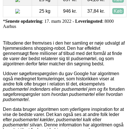
25 kg
946 kr.
37,84 kr.
Køb
*
Seneste opdatering
: 17. marts 2022 -
Leveringssted
: 8000
Aarhus
Tilbudene der fremvises i den her samling er nøje udvalgt af
hjemmesidens shopping-robot. Den har effektivt
gennemsøgt flere millioner af tilbud med det formål at finde
de varer der bedst relaterer sig til pudsemørtel, og som
algoritmen derfor føler matcher din søgning bedst.
Udover søgeforespørgslen du gav Google har algoritmen
også medregnet formuleringer, som historikken viser at
andre folk ofte bruger i relation til det, eksempelvis
pudsemørtel indendørs
eller
pudsemørtel jem og fix
foruden
søgeforespørgsler som
hvordan pudsemørtel
eller
hvordan
pudsemørtel
.
Den data bruger algoritmen som yderligere inspiration for at
vise de bedste varer. Det kan også ses at andre folk leder
efter
pudsemørtel kælder
,
pudsemørtel kalk
eller
pudsemørtel silvan
. Denne information har algoritmen også