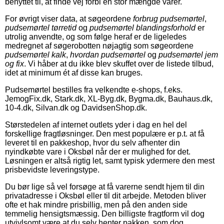
benyttet til, at finde vej forbi en stor mængde varer.
For øvrigt viser data, at søgeordene
forbrug pudsemørtel
,
pudsemørtel tørretid
og
pudsemørtel blandingsforhold
er
utrolig anvendte, og som følge heraf er de ligeledes
medregnet af søgerobotten nøjagtig som søgeordene
pudsemørtel kalk
,
hvordan pudsemørtel
og
pudsemørtel jem
og fix
. Vi håber at du ikke blev skuffet over de listede tilbud,
idet at minimum ét af disse kan bruges.
Pudsemørtel bestilles fra velkendte e-shops, f.eks.
JemogFix.dk, Stark.dk, XL-Byg.dk, Bygma.dk, Bauhaus.dk,
10-4.dk, Silvan.dk og DavidsenShop.dk.
Størstedelen af internet outlets yder i dag en hel del
forskellige fragtløsninger. Den mest populære er p.t. at få
leveret til en pakkeshop, hvor du selv afhenter din
nyindkøbte vare i Oksbøl når der er mulighed for det.
Løsningen er altså rigtig let, samt typisk ydermere den mest
prisbevidste leveringstype.
Du bør lige så vel forsøge at få varerne sendt hjem til din
privatadresse i Oksbøl eller til dit arbejde. Metoden bliver
ofte et hak mindre prisbillig, men på den anden side
temmelig hensigtsmæssig. Den billigste fragtform vil dog
utvivlsomt være at du selv henter pakken, som dog