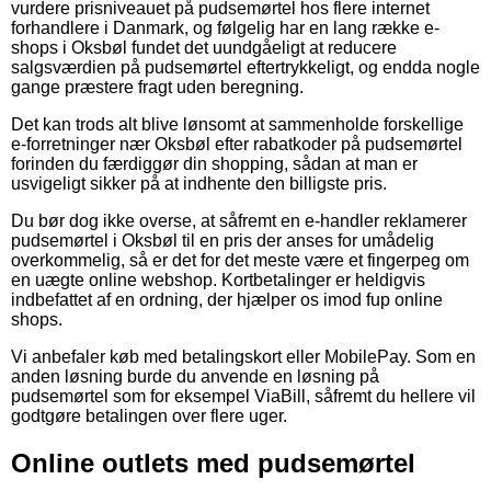
vurdere prisniveauet på pudsemørtel hos flere internet
forhandlere i Danmark, og følgelig har en lang række e-
shops i Oksbøl fundet det uundgåeligt at reducere
salgsværdien på pudsemørtel eftertrykkeligt, og endda nogle
gange præstere fragt uden beregning.
Det kan trods alt blive lønsomt at sammenholde forskellige
e-forretninger nær Oksbøl efter rabatkoder på pudsemørtel
forinden du færdiggør din shopping, sådan at man er
usvigeligt sikker på at indhente den billigste pris.
Du bør dog ikke overse, at såfremt en e-handler reklamerer
pudsemørtel i Oksbøl til en pris der anses for umådelig
overkommelig, så er det for det meste være et fingerpeg om
en uægte online webshop. Kortbetalinger er heldigvis
indbefattet af en ordning, der hjælper os imod fup online
shops.
Vi anbefaler køb med betalingskort eller MobilePay. Som en
anden løsning burde du anvende en løsning på
pudsemørtel som for eksempel ViaBill, såfremt du hellere vil
godtgøre betalingen over flere uger.
Online outlets med pudsemørtel