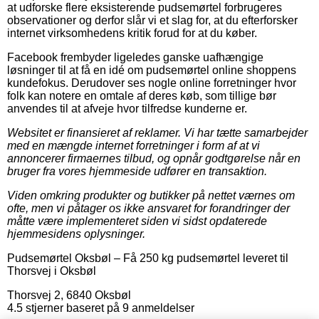
at udforske flere eksisterende pudsemørtel forbrugeres
observationer og derfor slår vi et slag for, at du efterforsker
internet virksomhedens kritik forud for at du køber.
Facebook frembyder ligeledes ganske uafhængige
løsninger til at få en idé om pudsemørtel online shoppens
kundefokus. Derudover ses nogle online forretninger hvor
folk kan notere en omtale af deres køb, som tillige bør
anvendes til at afveje hvor tilfredse kunderne er.
Websitet er finansieret af reklamer. Vi har tætte samarbejder
med en mængde internet forretninger i form af at vi
annoncerer firmaernes tilbud, og opnår godtgørelse når en
bruger fra vores hjemmeside udfører en transaktion.
Viden omkring produkter og butikker på nettet værnes om
ofte, men vi påtager os ikke ansvaret for forandringer der
måtte være implementeret siden vi sidst opdaterede
hjemmesidens oplysninger.
Pudsemørtel Oksbøl
–
Få 250 kg pudsemørtel leveret til
Thorsvej i Oksbøl
Thorsvej 2
,
6840
Oksbøl
4.5
stjerner baseret på
9
anmeldelser