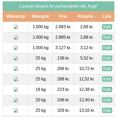
Laveste kilopris for pudsemørtel inkl. fragt*
Webshop
Mængde
Pris
Kilopris ↓
Link
1.000 kg
2.683 kr.
2,68 kr.
Køb
1.000 kg
2.885 kr.
2,88 kr.
Køb
1.000 kg
3.127 kr.
3,12 kr.
Køb
25 kg
138 kr.
5,52 kr.
Køb
25 kg
268 kr.
10,72 kr.
Køb
25 kg
288 kr.
11,52 kr.
Køb
18 kg
223 kr.
12,38 kr.
Køb
20 kg
248 kr.
12,40 kr.
Køb
25 kg
329 kr.
13,16 kr.
Køb