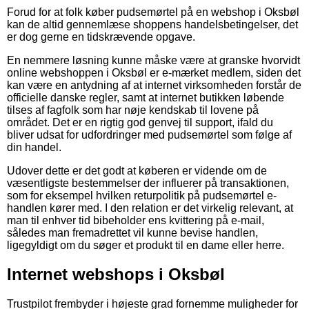
Forud for at folk køber pudsemørtel på en webshop i Oksbøl
kan de altid gennemlæse shoppens handelsbetingelser, det
er dog gerne en tidskrævende opgave.
En nemmere løsning kunne måske være at granske hvorvidt
online webshoppen i Oksbøl er e-mærket medlem, siden det
kan være en antydning af at internet virksomheden forstår de
officielle danske regler, samt at internet butikken løbende
tilses af fagfolk som har nøje kendskab til lovene på
området. Det er en rigtig god genvej til support, ifald du
bliver udsat for udfordringer med pudsemørtel som følge af
din handel.
Udover dette er det godt at køberen er vidende om de
væsentligste bestemmelser der influerer på transaktionen,
som for eksempel hvilken returpolitik på pudsemørtel e-
handlen kører med. I den relation er det virkelig relevant, at
man til enhver tid bibeholder ens kvittering på e-mail,
således man fremadrettet vil kunne bevise handlen,
ligegyldigt om du søger et produkt til en dame eller herre.
Internet webshops i Oksbøl
Trustpilot frembyder i højeste grad fornemme muligheder for