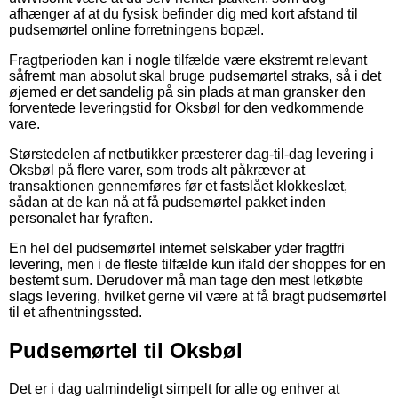
afhænger af at du fysisk befinder dig med kort afstand til
pudsemørtel online forretningens bopæl.
Fragtperioden kan i nogle tilfælde være ekstremt relevant
såfremt man absolut skal bruge pudsemørtel straks, så i det
øjemed er det sandelig på sin plads at man gransker den
forventede leveringstid for Oksbøl for den vedkommende
vare.
Størstedelen af netbutikker præsterer dag-til-dag levering i
Oksbøl på flere varer, som trods alt påkræver at
transaktionen gennemføres før et fastslået klokkeslæt,
sådan at de kan nå at få pudsemørtel pakket inden
personalet har fyraften.
En hel del pudsemørtel internet selskaber yder fragtfri
levering, men i de fleste tilfælde kun ifald der shoppes for en
bestemt sum. Derudover må man tage den mest letkøbte
slags levering, hvilket gerne vil være at få bragt pudsemørtel
til et afhentningssted.
Pudsemørtel til Oksbøl
Det er i dag ualmindeligt simpelt for alle og enhver at