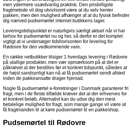
men ydermere usædvanlig praktisk. Den prisbilligste
fragtmetode vil dog utvivlsomt være at du selv henter
pakken, men den mulighed afhænger af at du fysisk befinder
dig nærved pudsemørtel internet butikkens lager.
Leveringstidspunktet er naturligvis særligt aktuel når vi har
behov for pudsemørtel nu og her, så derfor er det komplet
vigtigt at vi undersøger tidshorisonten for levering for
Rødovre for den vedkommende vare.
En række netbutikker tilsiger 1 hverdags levering i Rødovre
på utallige produkter, men vær opmærksom på at det er
påkrævet at der bestilles før et konkret tidspunkt, således at
de højst sandsynligt kan nå at få pudsemørtel sendt afsted
inden de pakkeansatte drager hjemad.
Nogle få pudsemørtel e-forretninger i Danmark garanterer fri
fragt, men i de fleste tilfælde kræver det at der erhverves for
et konkret beløb. Alternativt kan du udse dig den mest
betalelige mulighed for fragt, som mange gange vil være at
få fragtmanden til at køre pudsemørtel til en pakkeshop.
Pudsemørtel til Rødovre