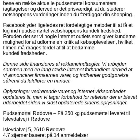
bese en række aktuelle pudsemørtel konsumenters
iagttagelser og derved er det prisværdigt, at du studerer
netshoppens vurderinger inden du færdiggør din shopping.
Facebook yder ligeledes ret fordelagtige metoder til at få et
kig ind i pudsemørtel webshoppens kundetilfredshed.
Foruden det ser vi nogle internet outlets som giver kunderne
mulighed for at udforme en kritik af købsoplevelsen, hvilket
tilmed må drages fordel af til at bedømme
kundetilfredsheden.
Denne side finansieres af reklameindtægter. Vi arbejder
sammen med en lang række internet forhandlere derved at
vi annoncerer firmaernes varer, og indhenter godtgørelse
såfremt du fuldfører en handel.
Oplysninger vedrørende varer og internet virksomheder
opdateres tit, men vi tager forbehold for rettelser der er blevet
udarbejdet siden vi sidst opdaterede sidens oplysninger.
Pudsemørtel Rødovre
–
Få 250 kg pudsemørtel leveret til
Islevdalvej i Rødovre
Islevdalvej 5
,
2610
Rødovre
4.7
stjerner baseret på
14
anmeldelser