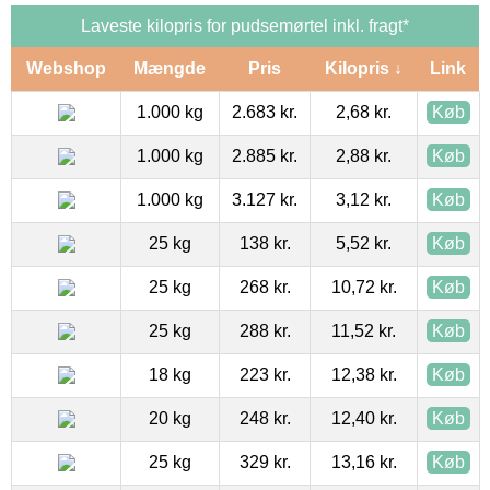
Laveste kilopris for pudsemørtel inkl. fragt*
Webshop
Mængde
Pris
Kilopris ↓
Link
1.000 kg
2.683 kr.
2,68 kr.
Køb
1.000 kg
2.885 kr.
2,88 kr.
Køb
1.000 kg
3.127 kr.
3,12 kr.
Køb
25 kg
138 kr.
5,52 kr.
Køb
25 kg
268 kr.
10,72 kr.
Køb
25 kg
288 kr.
11,52 kr.
Køb
18 kg
223 kr.
12,38 kr.
Køb
20 kg
248 kr.
12,40 kr.
Køb
25 kg
329 kr.
13,16 kr.
Køb