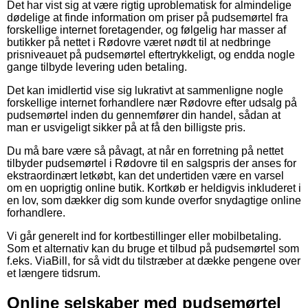
Det har vist sig at være rigtig uproblematisk for almindelige
dødelige at finde information om priser på pudsemørtel fra
forskellige internet foretagender, og følgelig har masser af
butikker på nettet i Rødovre været nødt til at nedbringe
prisniveauet på pudsemørtel eftertrykkeligt, og endda nogle
gange tilbyde levering uden betaling.
Det kan imidlertid vise sig lukrativt at sammenligne nogle
forskellige internet forhandlere nær Rødovre efter udsalg på
pudsemørtel inden du gennemfører din handel, sådan at
man er usvigeligt sikker på at få den billigste pris.
Du må bare være så påvagt, at når en forretning på nettet
tilbyder pudsemørtel i Rødovre til en salgspris der anses for
ekstraordinært letkøbt, kan det undertiden være en varsel
om en uoprigtig online butik. Kortkøb er heldigvis inkluderet i
en lov, som dækker dig som kunde overfor snydagtige online
forhandlere.
Vi går generelt ind for kortbestillinger eller mobilbetaling.
Som et alternativ kan du bruge et tilbud på pudsemørtel som
f.eks. ViaBill, for så vidt du tilstræber at dække pengene over
et længere tidsrum.
Online selskaber med pudsemørtel