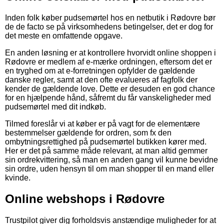
Inden folk køber pudsemørtel hos en netbutik i Rødovre bør
de de facto se på virksomhedens betingelser, det er dog for
det meste en omfattende opgave.
En anden løsning er at kontrollere hvorvidt online shoppen i
Rødovre er medlem af e-mærke ordningen, eftersom det er
en tryghed om at e-forretningen opfylder de gældende
danske regler, samt at den ofte evalueres af fagfolk der
kender de gældende love. Dette er desuden en god chance
for en hjælpende hånd, såfremt du får vanskeligheder med
pudsemørtel med dit indkøb.
Tilmed foreslår vi at køber er på vagt for de elementære
bestemmelser gældende for ordren, som fx den
ombytningsrettighed på pudsemørtel butikken kører med.
Her er det på samme måde relevant, at man altid gemmer
sin ordrekvittering, så man en anden gang vil kunne bevidne
sin ordre, uden hensyn til om man shopper til en mand eller
kvinde.
Online webshops i Rødovre
Trustpilot giver dig forholdsvis anstændige muligheder for at