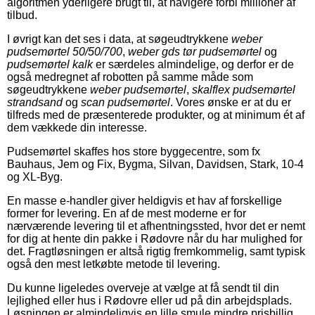
algoritmen yderligere brugt til, at navigere forbi millioner af
tilbud.
I øvrigt kan det ses i data, at søgeudtrykkene
weber
pudsemørtel 50/50/700
,
weber gds tør pudsemørtel
og
pudsemørtel kalk
er særdeles almindelige, og derfor er de
også medregnet af robotten på samme måde som
søgeudtrykkene
weber pudsemørtel
,
skalflex pudsemørtel
strandsand
og
scan pudsemørtel
. Vores ønske er at du er
tilfreds med de præsenterede produkter, og at minimum ét af
dem vækkede din interesse.
Pudsemørtel skaffes hos store byggecentre, som fx
Bauhaus, Jem og Fix, Bygma, Silvan, Davidsen, Stark, 10-4
og XL-Byg.
En masse e-handler giver heldigvis et hav af forskellige
former for levering. En af de mest moderne er for
nærværende levering til et afhentningssted, hvor det er nemt
for dig at hente din pakke i Rødovre når du har mulighed for
det. Fragtløsningen er altså rigtig fremkommelig, samt typisk
også den mest letkøbte metode til levering.
Du kunne ligeledes overveje at vælge at få sendt til din
lejlighed eller hus i Rødovre eller ud på din arbejdsplads.
Løsningen er almindeligvis en lille smule mindre prisbillig,