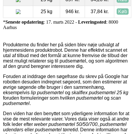
25 kg
946 kr.
37,84 kr.
Køb
*
Seneste opdatering
: 17. marts 2022 -
Leveringssted
: 8000
Aarhus
Produkterne du finder her på siden blev nøje udvalgt af
hjemmesidens produktrobot. Denne har effektivt scannet et
utal af tilbud med det formål at kunne fremvise de tilbud der
mest muligt relaterer sig til pudsemørtel, og som algoritmen
af den grund beregner interessere dig.
Foruden at inddrage den søgefrase du skrev på Google har
robotten desuden indregnet søgeord, som den estimerer at
øvrige søgende ofte bruger i den sammenhæng,
eksempelvis
lip pudsemørtel
og
skalflex pudsemørtel 25 kg
foruden formuleringer som
hvilken pudsemørtel
og
scan
pudsemørtel
.
Den viden har den benyttet som yderligere information for at
vise de mest relevante varer. Vores data viser også at andre
folk leder efter
weber pudsemørtel 50/50/700
,
pudsemørtel
udendørs
eller
pudsemørtel tørretid
. Denne information har