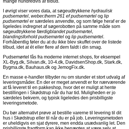
mange hundredvis af tilbud.
I øvrigt viser vores data, at søgeudtrykkene
hydraulisk
pudsemørtel
,
weber.therm 261 ef pudsemørtel
og
lip
pudsemørtel
er særdeles anvendte, og som følge heraf er de
ligeledes indregnet af søgerobotten på samme måde som
søgeudtrykkene
færdigblandet pudsemørtel
,
blandingsforhold pudsemørtel
og
lip pudsemørtel
.
Forhåbentlig føler du at du ikke blev skuffet over de listede
tilbud, idet at ét eller flere af dem faldt i din smag.
Pudsemørtel fås fra moderne internet shops, for eksempel
XL-Byg.dk, Silvan.dk, 10-4.dk, DavidsenShop.dk, Stark.dk,
Bygma.dk, Bauhaus.dk og JemogFix.dk.
En masse e-handler tilbyder nu om stunder et stort udvalg af
leveringsmåder. En der er meget anvendt er for nærværende
at få leveret til en pakkeshop, hvor det er muligt at hente
bestillingen i Skødstrup når du har tid. Muligheden er jo
særdeles bekvem, og typisk ligeledes den prisbilligste
leveringsmetode.
Du bør alternativt prøve at bestille varerne til levering til dit
hus i Skødstrup eller til når du er på job. Leveringsmetoden
er uheldigvis en sjat dyrere, men endda usædvanlig let. Den
prisbilligste fragtform kan ikke benægtes at være selv at