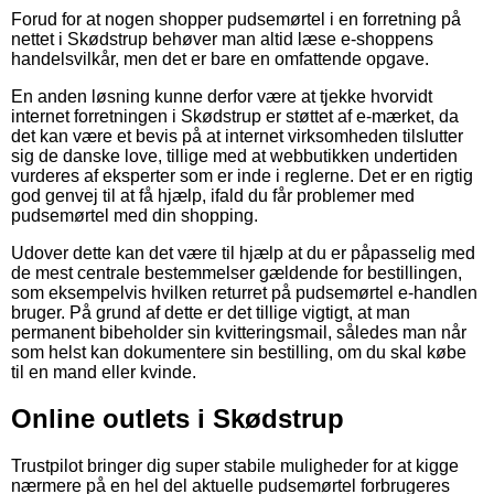
Forud for at nogen shopper pudsemørtel i en forretning på
nettet i Skødstrup behøver man altid læse e-shoppens
handelsvilkår, men det er bare en omfattende opgave.
En anden løsning kunne derfor være at tjekke hvorvidt
internet forretningen i Skødstrup er støttet af e-mærket, da
det kan være et bevis på at internet virksomheden tilslutter
sig de danske love, tillige med at webbutikken undertiden
vurderes af eksperter som er inde i reglerne. Det er en rigtig
god genvej til at få hjælp, ifald du får problemer med
pudsemørtel med din shopping.
Udover dette kan det være til hjælp at du er påpasselig med
de mest centrale bestemmelser gældende for bestillingen,
som eksempelvis hvilken returret på pudsemørtel e-handlen
bruger. På grund af dette er det tillige vigtigt, at man
permanent bibeholder sin kvitteringsmail, således man når
som helst kan dokumentere sin bestilling, om du skal købe
til en mand eller kvinde.
Online outlets i Skødstrup
Trustpilot bringer dig super stabile muligheder for at kigge
nærmere på en hel del aktuelle pudsemørtel forbrugeres