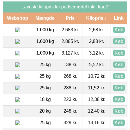
Laveste kilopris for pudsemørtel inkl. fragt*
Webshop
Mængde
Pris
Kilopris ↓
Link
1.000 kg
2.683 kr.
2,68 kr.
Køb
1.000 kg
2.885 kr.
2,88 kr.
Køb
1.000 kg
3.127 kr.
3,12 kr.
Køb
25 kg
138 kr.
5,52 kr.
Køb
25 kg
268 kr.
10,72 kr.
Køb
25 kg
288 kr.
11,52 kr.
Køb
18 kg
223 kr.
12,38 kr.
Køb
20 kg
248 kr.
12,40 kr.
Køb
25 kg
329 kr.
13,16 kr.
Køb