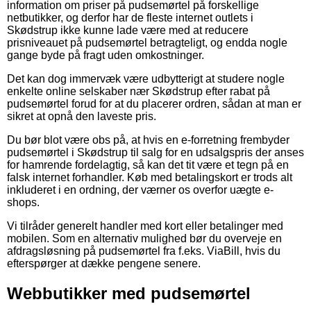
information om priser på pudsemørtel på forskellige
netbutikker, og derfor har de fleste internet outlets i
Skødstrup ikke kunne lade være med at reducere
prisniveauet på pudsemørtel betragteligt, og endda nogle
gange byde på fragt uden omkostninger.
Det kan dog immervæk være udbytterigt at studere nogle
enkelte online selskaber nær Skødstrup efter rabat på
pudsemørtel forud for at du placerer ordren, sådan at man er
sikret at opnå den laveste pris.
Du bør blot være obs på, at hvis en e-forretning frembyder
pudsemørtel i Skødstrup til salg for en udsalgspris der anses
for hamrende fordelagtig, så kan det tit være et tegn på en
falsk internet forhandler. Køb med betalingskort er trods alt
inkluderet i en ordning, der værner os overfor uægte e-
shops.
Vi tilråder generelt handler med kort eller betalinger med
mobilen. Som en alternativ mulighed bør du overveje en
afdragsløsning på pudsemørtel fra f.eks. ViaBill, hvis du
efterspørger at dække pengene senere.
Webbutikker med pudsemørtel