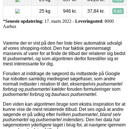
25 kg
946 kr.
37,84 kr.
Køb
*
Seneste opdatering
: 17. marts 2022 -
Leveringssted
: 8000
Aarhus
Varerne der er vist på den her liste blev automatisk udvalgt
af vores shopping-robot. Den har faktisk gennemsøgt
massevis af varer for at finde de tilbud der relaterer sig bedst
til pudsemørtel, og som algoritmen derfor forestiller sig er
mest interessante for dig.
Foruden at inddrage de søgeord du indtastede på Google
har robotten samtidig medregnet søgefraser, som andre
normalt indtaster i relation til det, eksempelvis
pudsemørtel
forbrug
og
pudsemørtel kælder
foruden formuleringer som
pudsemørtel forbrug
og
bauhaus pudsemørtel
.
Den viden kan algoritmen bruge som ekstra inspiration for at
kunne vise de mest relaterede tilbud. Det ses også at andre
søgende er på udkig efter
hvilken pudsemørtel
,
bland selv
pudsemørtel
og
pudsemørtel indendørs
. Den her data har
søgemotoren yderligere taget i brug for, at navigere igennem