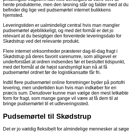
hente produkterne, men den løsning står og falder med at du
befinder dig lige ved pudsemørtel internet butikkens
hjemsted.
Leveringstiden er ualmindeligt central hvis man mangler
pudsemørtel øjeblikkeligt, og med det formål er det jo
relevant at du besigtiger den forventede leveringsdato for
Skødstrup ved det relevante produkt.
Flere internet virksomheder præsterer dag-til-dag fragt i
Skødstrup på deres favorit varenumre, som alligevel er
underforstået at ordren indsendes før et besluttet tidspunkt,
med det formål at de højst sandsynligt kan nå at få
pudsemørtel ordnet før de logistikansatte får fri.
Indtil flere pudsemørtel online forretninger byder på portofri
levering, men undertiden kun hvis man indkøber for en
præcis sum. Derudover kunne man vælge den mest letkøbte
form for fragt, som mange gange vil være at få dem til at
bringe pudsemørtel til et udleveringssted.
Pudsemørtel til Skødstrup
Det er jo vældig fleksibelt for almindelige mennesker at søge