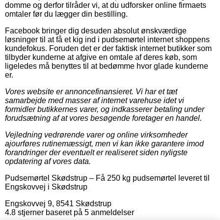
domme og derfor tilråder vi, at du udforsker online firmaets
omtaler før du lægger din bestilling.
Facebook bringer dig desuden absolut ønskværdige
løsninger til at få et kig ind i pudsemørtel internet shoppens
kundefokus. Foruden det er der faktisk internet butikker som
tilbyder kunderne at afgive en omtale af deres køb, som
ligeledes må benyttes til at bedømme hvor glade kunderne
er.
Vores website er annoncefinansieret. Vi har et tæt
samarbejde med masser af internet varehuse idet vi
formidler butikkernes varer, og indkasserer betaling under
forudsætning af at vores besøgende foretager en handel.
Vejledning vedrørende varer og online virksomheder
ajourføres rutinemæssigt, men vi kan ikke garantere imod
forandringer der eventuelt er realiseret siden nyligste
opdatering af vores data.
Pudsemørtel Skødstrup
–
Få 250 kg pudsemørtel leveret til
Engskovvej i Skødstrup
Engskovvej 9
,
8541
Skødstrup
4.8
stjerner baseret på
5
anmeldelser