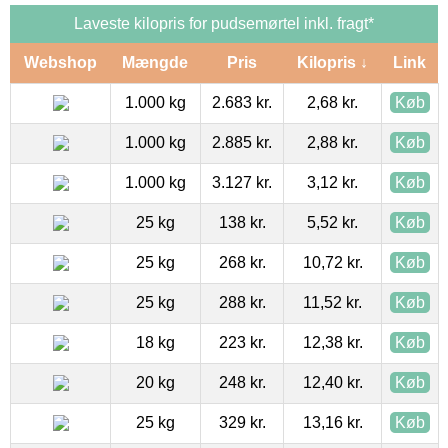
Laveste kilopris for pudsemørtel inkl. fragt*
Webshop
Mængde
Pris
Kilopris ↓
Link
1.000 kg
2.683 kr.
2,68 kr.
Køb
1.000 kg
2.885 kr.
2,88 kr.
Køb
1.000 kg
3.127 kr.
3,12 kr.
Køb
25 kg
138 kr.
5,52 kr.
Køb
25 kg
268 kr.
10,72 kr.
Køb
25 kg
288 kr.
11,52 kr.
Køb
18 kg
223 kr.
12,38 kr.
Køb
20 kg
248 kr.
12,40 kr.
Køb
25 kg
329 kr.
13,16 kr.
Køb