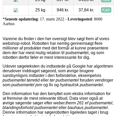
25 kg
946 kr.
37,84 kr.
Køb
*
Seneste opdatering
: 17. marts 2022 -
Leveringssted
: 8000
Aarhus
Varerne du finder i den her oversigt blev søgt frem af vores
webshop-robot. Robotten har nemlig gennemsøgt flere
millioner af produkter med det formål at kunne præsentere
dem der har mest mulig relation til pudsemørtel, og som
robotten derfor føler er mest interessante for dig.
Udover søgeteksten du indtastede på Google har algoritmen
derudover inddraget søgeord, som øvrige brugere
sandsynligvis indtaster i den forbindelse, eksempelvis
pudsemørtel tørretid
eller
tør pudsemørtel
foruden vendinger
som
pudsemørtel jem og fix
og
hydraulisk pudsemørtel
.
Den information har den benyttet som ekstra information for
at fremvise de mest relevante tilbud. Data viser også at
øvrige søgende søger efter
weber.therm 261 ef pudsemørtel
,
blandingsforhold pudsemørtel
eller
bauhaus pudsemørtel
.
Denne information har søgerobotten ligeledes taget i brug