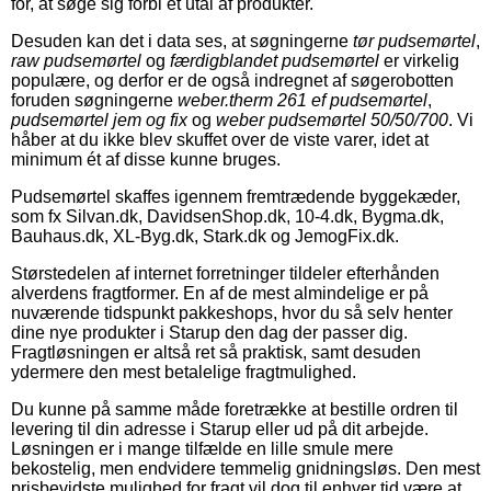
for, at søge sig forbi et utal af produkter.
Desuden kan det i data ses, at søgningerne
tør pudsemørtel
,
raw pudsemørtel
og
færdigblandet pudsemørtel
er virkelig
populære, og derfor er de også indregnet af søgerobotten
foruden søgningerne
weber.therm 261 ef pudsemørtel
,
pudsemørtel jem og fix
og
weber pudsemørtel 50/50/700
. Vi
håber at du ikke blev skuffet over de viste varer, idet at
minimum ét af disse kunne bruges.
Pudsemørtel skaffes igennem fremtrædende byggekæder,
som fx Silvan.dk, DavidsenShop.dk, 10-4.dk, Bygma.dk,
Bauhaus.dk, XL-Byg.dk, Stark.dk og JemogFix.dk.
Størstedelen af internet forretninger tildeler efterhånden
alverdens fragtformer. En af de mest almindelige er på
nuværende tidspunkt pakkeshops, hvor du så selv henter
dine nye produkter i Starup den dag der passer dig.
Fragtløsningen er altså ret så praktisk, samt desuden
ydermere den mest betalelige fragtmulighed.
Du kunne på samme måde foretrække at bestille ordren til
levering til din adresse i Starup eller ud på dit arbejde.
Løsningen er i mange tilfælde en lille smule mere
bekostelig, men endvidere temmelig gnidningsløs. Den mest
prisbevidste mulighed for fragt vil dog til enhver tid være at