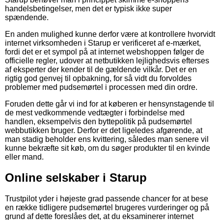
handelsbetingelser, men det er typisk ikke super
spændende.
En anden mulighed kunne derfor være at kontrollere hvorvidt
internet virksomheden i Starup er verificeret af e-mærket,
fordi det er et sympol på at internet webshoppen følger de
officielle regler, udover at netbutikken lejlighedsvis efterses
af eksperter der kender til de gældende vilkår. Det er en
rigtig god genvej til opbakning, for så vidt du forvoldes
problemer med pudsemørtel i processen med din ordre.
Foruden dette går vi ind for at køberen er hensynstagende til
de mest vedkommende vedtægter i forbindelse med
handlen, eksempelvis den byttepolitik på pudsemørtel
webbutikken bruger. Derfor er det ligeledes afgørende, at
man stadig beholder ens kvittering, således man senere vil
kunne bekræfte sit køb, om du søger produkter til en kvinde
eller mand.
Online selskaber i Starup
Trustpilot yder i højeste grad passende chancer for at bese
en række tidligere pudsemørtel brugeres vurderinger og på
grund af dette foreslåes det, at du eksaminerer internet