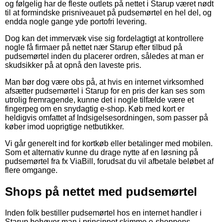
og følgelig har de fleste outlets på nettet i Starup været nødt
til at formindske prisniveauet på pudsemørtel en hel del, og
endda nogle gange yde portofri levering.
Dog kan det immervæk vise sig fordelagtigt at kontrollere
nogle få firmaer på nettet nær Starup efter tilbud på
pudsemørtel inden du placerer ordren, således at man er
skudsikker på at opnå den laveste pris.
Man bør dog være obs på, at hvis en internet virksomhed
afsætter pudsemørtel i Starup for en pris der kan ses som
utrolig fremragende, kunne det i nogle tilfælde være et
fingerpeg om en snydagtig e-shop. Køb med kort er
heldigvis omfattet af Indsigelsesordningen, som passer på
køber imod uoprigtige netbutikker.
Vi går generelt ind for kortkøb eller betalinger med mobilen.
Som et alternativ kunne du drage nytte af en løsning på
pudsemørtel fra fx ViaBill, forudsat du vil afbetale beløbet af
flere omgange.
Shops på nettet med pudsemørtel
Inden folk bestiller pudsemørtel hos en internet handler i
Starup behøver man i princippet skimme e-shoppens