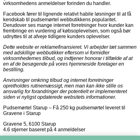
virksomhedens anmeldelser forinden du handler.
Facebook fører til lignende relativt habile løsninger til at få
kendskab til pudsemørtel webbutikkens popularitet.
Derudover ses mange internet forretninger hvor kunder kan
frembringe en vurdering af købsoplevelsen, som også bør
udnyttes til at afveje tidligere kunders oplevelser.
Dette website er reklamefinansieret. Vi arbejder tæt sammen
med adskillige webbutikker eftersom vi formidler
virksomhedernes tilbud, og indtjener honorar i tilfælde af at
en af de besøgende på vores hjemmeside foretager en
bestilling.
Anvisninger omkring tilbud og internet forretninger
opretholdes rutinemæssigt, men man kan ikke stille os
ansvarlig for forandringer der potentielt er implementeret
siden vi nyligst opdaterede websitets informationer.
Pudsemørtel Starup
–
Få 250 kg pudsemørtel leveret til
Gravene i Starup
Gravene 5
,
6100
Starup
4.6
stjerner baseret på
4
anmeldelser