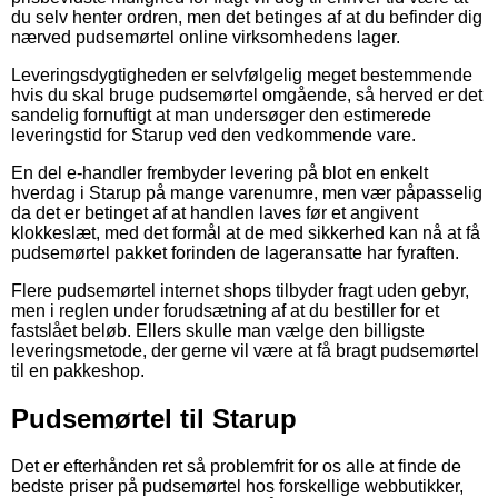
du selv henter ordren, men det betinges af at du befinder dig
nærved pudsemørtel online virksomhedens lager.
Leveringsdygtigheden er selvfølgelig meget bestemmende
hvis du skal bruge pudsemørtel omgående, så herved er det
sandelig fornuftigt at man undersøger den estimerede
leveringstid for Starup ved den vedkommende vare.
En del e-handler frembyder levering på blot en enkelt
hverdag i Starup på mange varenumre, men vær påpasselig
da det er betinget af at handlen laves før et angivent
klokkeslæt, med det formål at de med sikkerhed kan nå at få
pudsemørtel pakket forinden de lageransatte har fyraften.
Flere pudsemørtel internet shops tilbyder fragt uden gebyr,
men i reglen under forudsætning af at du bestiller for et
fastslået beløb. Ellers skulle man vælge den billigste
leveringsmetode, der gerne vil være at få bragt pudsemørtel
til en pakkeshop.
Pudsemørtel til Starup
Det er efterhånden ret så problemfrit for os alle at finde de
bedste priser på pudsemørtel hos forskellige webbutikker,