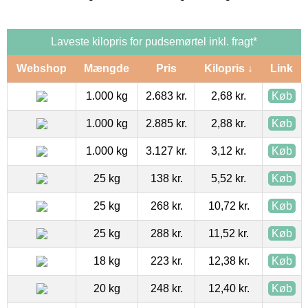
Laveste kilopris for pudsemørtel inkl. fragt*
Webshop
Mængde
Pris
Kilopris ↓
Link
1.000 kg
2.683 kr.
2,68 kr.
Køb
1.000 kg
2.885 kr.
2,88 kr.
Køb
1.000 kg
3.127 kr.
3,12 kr.
Køb
25 kg
138 kr.
5,52 kr.
Køb
25 kg
268 kr.
10,72 kr.
Køb
25 kg
288 kr.
11,52 kr.
Køb
18 kg
223 kr.
12,38 kr.
Køb
20 kg
248 kr.
12,40 kr.
Køb