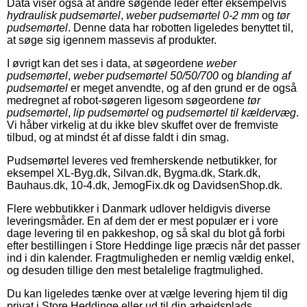
Data viser også at andre søgende leder efter eksempelvis
hydraulisk pudsemørtel
,
weber pudsemørtel 0-2 mm
og
tør
pudsemørtel
. Denne data har robotten ligeledes benyttet til,
at søge sig igennem massevis af produkter.
I øvrigt kan det ses i data, at søgeordene
weber
pudsemørtel
,
weber pudsemørtel 50/50/700
og
blanding af
pudsemørtel
er meget anvendte, og af den grund er de også
medregnet af robot-søgeren ligesom søgeordene
tør
pudsemørtel
,
lip pudsemørtel
og
pudsemørtel til kældervæg
.
Vi håber virkelig at du ikke blev skuffet over de fremviste
tilbud, og at mindst ét af disse faldt i din smag.
Pudsemørtel leveres ved fremherskende netbutikker, for
eksempel XL-Byg.dk, Silvan.dk, Bygma.dk, Stark.dk,
Bauhaus.dk, 10-4.dk, JemogFix.dk og DavidsenShop.dk.
Flere webbutikker i Danmark udlover heldigvis diverse
leveringsmåder. En af dem der er mest populær er i vore
dage levering til en pakkeshop, og så skal du blot gå forbi
efter bestillingen i Store Heddinge lige præcis når det passer
ind i din kalender. Fragtmuligheden er nemlig vældig enkel,
og desuden tillige den mest betalelige fragtmulighed.
Du kan ligeledes tænke over at vælge levering hjem til dig
privat i Store Heddinge eller ud til din arbejdsplads.