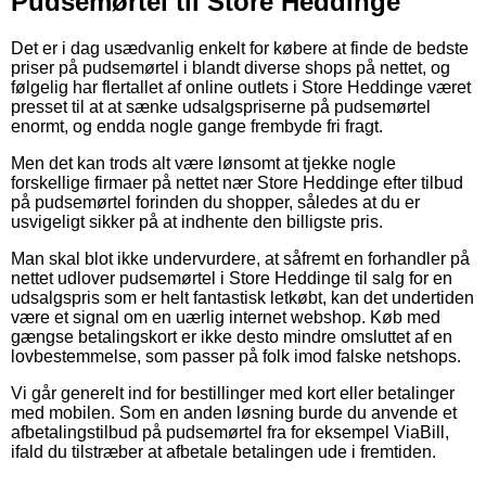
Pudsemørtel til Store Heddinge
Det er i dag usædvanlig enkelt for købere at finde de bedste
priser på pudsemørtel i blandt diverse shops på nettet, og
følgelig har flertallet af online outlets i Store Heddinge været
presset til at at sænke udsalgspriserne på pudsemørtel
enormt, og endda nogle gange frembyde fri fragt.
Men det kan trods alt være lønsomt at tjekke nogle
forskellige firmaer på nettet nær Store Heddinge efter tilbud
på pudsemørtel forinden du shopper, således at du er
usvigeligt sikker på at indhente den billigste pris.
Man skal blot ikke undervurdere, at såfremt en forhandler på
nettet udlover pudsemørtel i Store Heddinge til salg for en
udsalgspris som er helt fantastisk letkøbt, kan det undertiden
være et signal om en uærlig internet webshop. Køb med
gængse betalingskort er ikke desto mindre omsluttet af en
lovbestemmelse, som passer på folk imod falske netshops.
Vi går generelt ind for bestillinger med kort eller betalinger
med mobilen. Som en anden løsning burde du anvende et
afbetalingstilbud på pudsemørtel fra for eksempel ViaBill,
ifald du tilstræber at afbetale betalingen ude i fremtiden.