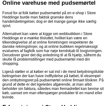
Online varehuse med pudsemørtel
Forud for at folk køber pudsemørtel på en e-shop i Store
Heddinge burde man faktisk granske dens
handelsbetingelser, dog er det mange gange ikke særlig
sjovt.
Alternativet kan være at kigge om webbutikken i Store
Heddinge er e-mærke tilsluttet, hvilket kan være en
tilkendegivelse af at online forretningen respekterer de
danske retningslinjer, og at online butikken regelmæssigt
evalueres af fagfolk som har nøje kendskab til lovgivningen.
Derudover giver det dig anledning til at få hjælp, såfremt du
skulle få problemstillinger med pudsemørtel med din
shopping.
Ligeså støtter vi at køber er sat ind i de mest betydningsfulde
betingelser der kan have indflydelse på købet, til eksempel
den ombytningsret på pudsemørtel online firmaet tilsikrer. På
grund af dette er det ligeledes afgørende, at man altid
beholder sin faktura, således man fremadrettet kan bevise sit
køb, uanset om man efterspørger produkter til en mand eller
kvinde.