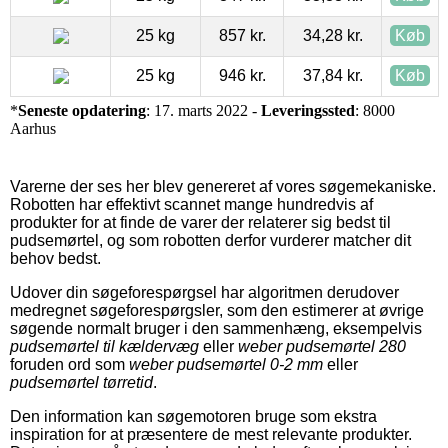
25 kg
857 kr.
34,28 kr.
Køb
25 kg
946 kr.
37,84 kr.
Køb
*
Seneste opdatering
: 17. marts 2022 -
Leveringssted
: 8000
Aarhus
Varerne der ses her blev genereret af vores søgemekaniske.
Robotten har effektivt scannet mange hundredvis af
produkter for at finde de varer der relaterer sig bedst til
pudsemørtel, og som robotten derfor vurderer matcher dit
behov bedst.
Udover din søgeforespørgsel har algoritmen derudover
medregnet søgeforespørgsler, som den estimerer at øvrige
søgende normalt bruger i den sammenhæng, eksempelvis
pudsemørtel til kældervæg
eller
weber pudsemørtel 280
foruden ord som
weber pudsemørtel 0-2 mm
eller
pudsemørtel tørretid
.
Den information kan søgemotoren bruge som ekstra
inspiration for at præsentere de mest relevante produkter.