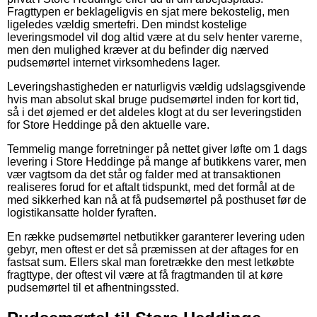
Fragttypen er beklageligvis en sjat mere bekostelig, men
ligeledes vældig smertefri. Den mindst kostelige
leveringsmodel vil dog altid være at du selv henter varerne,
men den mulighed kræver at du befinder dig nærved
pudsemørtel internet virksomhedens lager.
Leveringshastigheden er naturligvis vældig udslagsgivende
hvis man absolut skal bruge pudsemørtel inden for kort tid,
så i det øjemed er det aldeles klogt at du ser leveringstiden
for Store Heddinge på den aktuelle vare.
Temmelig mange forretninger på nettet giver løfte om 1 dags
levering i Store Heddinge på mange af butikkens varer, men
vær vagtsom da det står og falder med at transaktionen
realiseres forud for et aftalt tidspunkt, med det formål at de
med sikkerhed kan nå at få pudsemørtel på posthuset før de
logistikansatte holder fyraften.
En række pudsemørtel netbutikker garanterer levering uden
gebyr, men oftest er det så præmissen at der aftages for en
fastsat sum. Ellers skal man foretrække den mest letkøbte
fragttype, der oftest vil være at få fragtmanden til at køre
pudsemørtel til et afhentningssted.