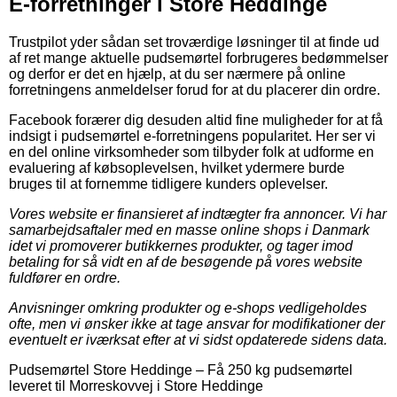
E-forretninger i Store Heddinge
Trustpilot yder sådan set troværdige løsninger til at finde ud
af ret mange aktuelle pudsemørtel forbrugeres bedømmelser
og derfor er det en hjælp, at du ser nærmere på online
forretningens anmeldelser forud for at du placerer din ordre.
Facebook forærer dig desuden altid fine muligheder for at få
indsigt i pudsemørtel e-forretningens popularitet. Her ser vi
en del online virksomheder som tilbyder folk at udforme en
evaluering af købsoplevelsen, hvilket ydermere burde
bruges til at fornemme tidligere kunders oplevelser.
Vores website er finansieret af indtægter fra annoncer. Vi har
samarbejdsaftaler med en masse online shops i Danmark
idet vi promoverer butikkernes produkter, og tager imod
betaling for så vidt en af de besøgende på vores website
fuldfører en ordre.
Anvisninger omkring produkter og e-shops vedligeholdes
ofte, men vi ønsker ikke at tage ansvar for modifikationer der
eventuelt er iværksat efter at vi sidst opdaterede sidens data.
Pudsemørtel Store Heddinge
–
Få 250 kg pudsemørtel
leveret til Morreskovvej i Store Heddinge