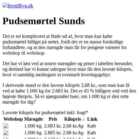
BestilByg.dk
Pudsemørtel Sunds
Det er ret kompliceret at finde ud af, hvor man kan købe
pudsemørtel billigst på nettet, fordi der er en masse forskellige
forhandlere, og at den mængde man får for pengene varierer fra
webshop til webshop.
Det har vi løst ved at notere mængder og priser i tabellen herunder,
og dermed har vi kunne udregne hvor man får den laveste kilopris,
hvor vi samtidig medregner et eventuelt leveringsgebyr.
I skrivende stund er den laveste kilopris 2,68 kr., som man kan få
ved at købe 1.000 kg for 2.683 kr. Det er 43 % billigere end ved den
højeste literpris. Så er spørgsmålet bare, om 1.000 kg er den rette
mængde for dig?
Laveste kilopris for pudsemørtel inkl. fragt*
Webshop
Mængde
Pris
Kilopris ↓
Link
1.000 kg
2.683 kr.
2,68 kr.
/kg
Køb
1.000 kg
2.885 kr.
2,88 kr.
/kg
Køb