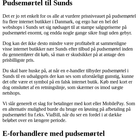
Pudsemørtel til Sunds
Det er jo ret enkelt for os alle at vurdere prisniveauet på pudsemørtel
fra flere internet butikker i Danmark, og ergo har en hel del
webshops i Sunds set sig nødsaget til at stampe salgspriserne på
pudsemørtel enormt, og endda nogle gange sikre fragt uden gebyr.
Dog kan det ikke desto mindre være profitabelt at sammenligne
visse internet butikker nær Sunds efter tilbud på pudsemørtel inden
du gennemfører dit køb, så man er skudsikker på at antage den
prisbilligste pris.
Du skal bare huske på, at når en e-handler tilbyder pudsemørtel i
Sunds til en udsalgspris der kan ses som uforståeligt gunstig, kunne
det ofte være et symbol på en falsk internet butik. Køb med kort er
dog omsluttet af en retningslinje, som skærmer os imod uægte
netshops.
Vi slår generelt et slag for betalinger med kort eller MobilePay. Som
en alternativ mulighed burde du bruge en løsning på afbetaling på
pudsemørtel fra f.eks. ViaBill, når du ser en fordel i at dække
beløbet over en længere periode.
E-forhandlere med pudsemørtel