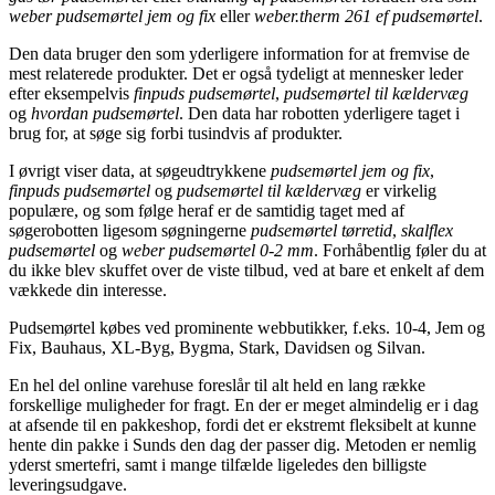
weber pudsemørtel jem og fix
eller
weber.therm 261 ef pudsemørtel
.
Den data bruger den som yderligere information for at fremvise de
mest relaterede produkter. Det er også tydeligt at mennesker leder
efter eksempelvis
finpuds pudsemørtel
,
pudsemørtel til kældervæg
og
hvordan pudsemørtel
. Den data har robotten yderligere taget i
brug for, at søge sig forbi tusindvis af produkter.
I øvrigt viser data, at søgeudtrykkene
pudsemørtel jem og fix
,
finpuds pudsemørtel
og
pudsemørtel til kældervæg
er virkelig
populære, og som følge heraf er de samtidig taget med af
søgerobotten ligesom søgningerne
pudsemørtel tørretid
,
skalflex
pudsemørtel
og
weber pudsemørtel 0-2 mm
. Forhåbentlig føler du at
du ikke blev skuffet over de viste tilbud, ved at bare et enkelt af dem
vækkede din interesse.
Pudsemørtel købes ved prominente webbutikker, f.eks. 10-4, Jem og
Fix, Bauhaus, XL-Byg, Bygma, Stark, Davidsen og Silvan.
En hel del online varehuse foreslår til alt held en lang række
forskellige muligheder for fragt. En der er meget almindelig er i dag
at afsende til en pakkeshop, fordi det er ekstremt fleksibelt at kunne
hente din pakke i Sunds den dag der passer dig. Metoden er nemlig
yderst smertefri, samt i mange tilfælde ligeledes den billigste
leveringsudgave.