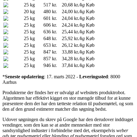
25 kg
517 kr.
20,68 kr.
/kg
Køb
20 kg
480 kr.
24,00 kr.
/kg
Køb
25 kg
601 kr.
24,04 kr.
/kg
Køb
25 kg
606 kr.
24,24 kr.
/kg
Køb
25 kg
636 kr.
25,44 kr.
/kg
Køb
25 kg
648 kr.
25,92 kr.
/kg
Køb
25 kg
653 kr.
26,12 kr.
/kg
Køb
25 kg
847 kr.
33,88 kr.
/kg
Køb
25 kg
857 kr.
34,28 kr.
/kg
Køb
25 kg
946 kr.
37,84 kr.
/kg
Køb
*
Seneste opdatering
: 17. marts 2022 -
Leveringssted
: 8000
Aarhus
Produkterne der findes her er udvalgt af websitets produktrobot.
Algoritmen har effektivt kigget en stor mængde tilbud for at kunne
præsentere dem der har den tætteste relation til pudsemørtel, og som
den af den grund estimerer matcher din søgning bedst.
Udover søgningen du skrev på Google har den derudover inddraget
vendinger, som den kan se at andre mennesker med stor
sandsynlighed indtaster i forbindelse med det, eksempelvis
weber
gds tør pudsemørtel
eller
blanding af pudsemørtel
foruden ord som