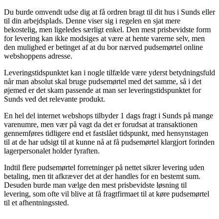
Du burde omvendt udse dig at få ordren bragt til dit hus i Sunds eller
til din arbejdsplads. Denne viser sig i regelen en sjat mere
bekostelig, men ligeledes særligt enkel. Den mest prisbevidste form
for levering kan ikke modsiges at være at hente varerne selv, men
den mulighed er betinget af at du bor nærved pudsemørtel online
webshoppens adresse.
Leveringstidspunktet kan i nogle tilfælde være yderst betydningsfuld
når man absolut skal bruge pudsemørtel med det samme, så i det
øjemed er det skam passende at man ser leveringstidspunktet for
Sunds ved det relevante produkt.
En hel del internet webshops tilbyder 1 dags fragt i Sunds på mange
varenumre, men vær på vagt da det er forudsat at transaktionen
gennemføres tidligere end et fastslået tidspunkt, med hensynstagen
til at de har udsigt til at kunne nå at få pudsemørtel klargjort forinden
lagerpersonalet holder fyraften.
Indtil flere pudsemørtel forretninger på nettet sikrer levering uden
betaling, men tit afkræver det at der handles for en bestemt sum.
Desuden burde man vælge den mest prisbevidste løsning til
levering, som ofte vil blive at få fragtfirmaet til at køre pudsemørtel
til et afhentningssted.