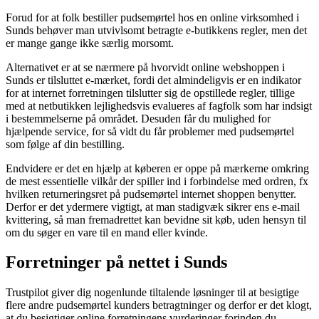
Forud for at folk bestiller pudsemørtel hos en online virksomhed i
Sunds behøver man utvivlsomt betragte e-butikkens regler, men det
er mange gange ikke særlig morsomt.
Alternativet er at se nærmere på hvorvidt online webshoppen i
Sunds er tilsluttet e-mærket, fordi det almindeligvis er en indikator
for at internet forretningen tilslutter sig de opstillede regler, tillige
med at netbutikken lejlighedsvis evalueres af fagfolk som har indsigt
i bestemmelserne på området. Desuden får du mulighed for
hjælpende service, for så vidt du får problemer med pudsemørtel
som følge af din bestilling.
Endvidere er det en hjælp at køberen er oppe på mærkerne omkring
de mest essentielle vilkår der spiller ind i forbindelse med ordren, fx
hvilken returneringsret på pudsemørtel internet shoppen benytter.
Derfor er det ydermere vigtigt, at man stadigvæk sikrer ens e-mail
kvittering, så man fremadrettet kan bevidne sit køb, uden hensyn til
om du søger en vare til en mand eller kvinde.
Forretninger på nettet i Sunds
Trustpilot giver dig nogenlunde tiltalende løsninger til at besigtige
flere andre pudsemørtel kunders betragtninger og derfor er det klogt,
at du besigtiger online forretningens vurderinger forinden du