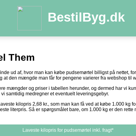
BestilByg.dk
el Them
 finde ud af, hvor man kan købe pudsemørtel billigst på nettet, f
 og at den mængde man får for pengene varierer fra webshop til
otere mængder og priser i tabellen herunder, og dermed har vi k
r vi samtidig medregner et eventuelt leveringsgebyr.
laveste kilopris 2,68 kr., som man kan få ved at købe 1.000 kg fo
este literpris. Så er spørgsmålet bare, om 1.000 kg er den rett
Laveste kilopris for pudsemørtel inkl. fragt*