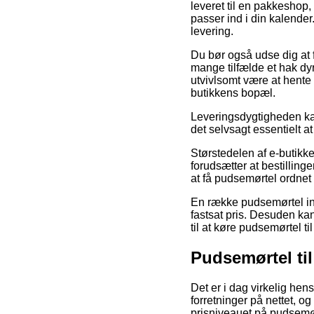
leveret til en pakkeshop,
passer ind i din kalende
levering.
Du bør også udse dig at f
mange tilfælde et hak dy
utvivlsomt være at hente 
butikkens bopæl.
Leveringsdygtigheden kan
det selvsagt essentielt at
Størstedelen af e-butikke
forudsætter at bestilling
at få pudsemørtel ordnet
En række pudsemørtel inte
fastsat pris. Desuden ka
til at køre pudsemørtel t
Pudsemørtel ti
Det er i dag virkelig he
forretninger på nettet, o
prisniveauet på pudsemø