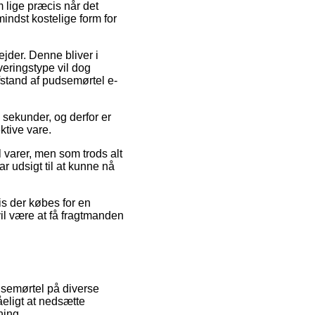
m lige præcis når det
indst kostelige form for
ejder. Denne bliver i
eringstype vil dog
fstand af pudsemørtel e-
 sekunder, og derfor er
ktive vare.
 varer, men som trods alt
ar udsigt til at kunne nå
is der købes for en
il være at få fragtmanden
dsemørtel på diverse
åeligt at nedsætte
ning.