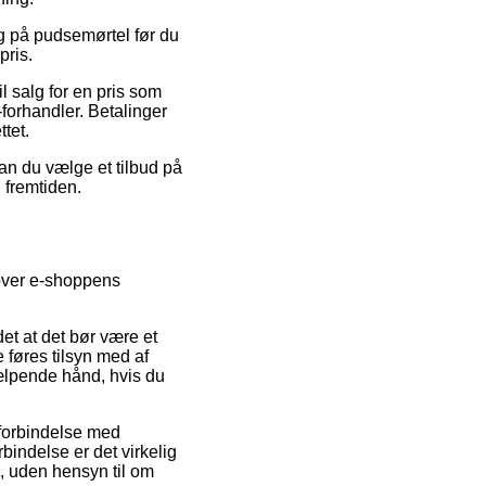
lg på pudsemørtel før du
pris.
 salg for en pris som
-forhandler. Betalinger
tet.
kan du vælge et tilbud på
 fremtiden.
 over e-shoppens
et at det bør være et
 føres tilsyn med af
jælpende hånd, hvis du
 forbindelse med
bindelse er det virkelig
n, uden hensyn til om