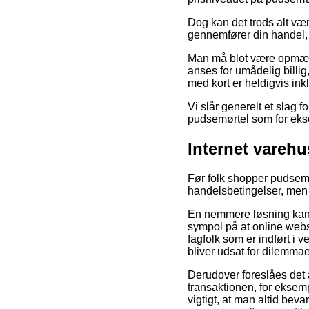
Dog kan det trods alt væ
gennemfører din handel, 
Man må blot være opmærks
anses for umådelig billig
med kort er heldigvis ink
Vi slår generelt et slag 
pudsemørtel som for eksem
Internet vareh
Før folk shopper pudsem
handelsbetingelser, men
En nemmere løsning kan v
sympol på at online webs
fagfolk som er indført i
bliver udsat for dilemm
Derudover foreslåes det 
transaktionen, for eksemp
vigtigt, at man altid bev