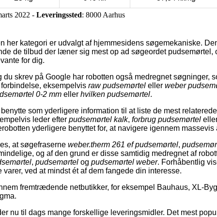
marts 2022 -
Leveringssted
: 8000 Aarhus
en her kategori er udvalgt af hjemmesidens søgemekaniske. Den
t finde de tilbud der læner sig mest op ad søgeordet pudsemørtel,
evante for dig.
du skrev på Google har robotten også medregnet søgninger, s
n forbindelse, eksempelvis
raw pudsemørtel
eller
weber pudsemør
dsemørtel 0-2 mm
eller
hvilken pudsemørtel
.
enytte som yderligere information til at liste de mest relatered
empelvis leder efter
pudsemørtel kalk
,
forbrug pudsemørtel
elle
robotten yderligere benyttet for, at navigere igennem massevis a
ses, at søgefraserne
weber.therm 261 ef pudsemørtel
,
pudsemørt
lmindelige, og af den grund er disse samtidig medregnet af robo
dsemørtel
,
pudsemørtel
og
pudsemørtel weber
. Forhåbentlig vis
 varer, ved at mindst ét af dem fangede din interesse.
nnem fremtrædende netbutikker, for eksempel Bauhaus, XL-Byg,
ygma.
er nu til dags mange forskellige leveringsmidler. Det mest popul