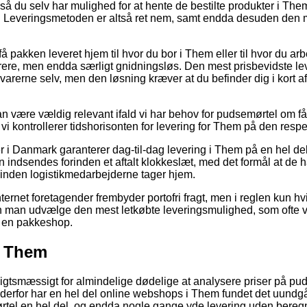
 så du selv har mulighed for at hente de bestilte produkter i The
r. Leveringsmetoden er altså ret nem, samt endda desuden den m
å pakken leveret hjem til hvor du bor i Them eller til hvor du arb
rere, men endda særligt gnidningsløs. Den mest prisbevidste lev
varerne selv, men den løsning kræver at du befinder dig i kort a
 være vældig relevant ifald vi har behov for pudsemørtel om få
 vi kontrollerer tidshorisonten for levering for Them på den respe
r i Danmark garanterer dag-til-dag levering i Them på en hel del
en indsendes forinden et aftalt klokkeslæt, med det formål at de h
 inden logistikmedarbejderne tager hjem.
rnet foretagender frembyder portofri fragt, men i reglen kun hv
n man udvælge den mest letkøbte leveringsmulighed, som ofte v
il en pakkeshop.
l Them
nsigtsmæssigt for almindelige dødelige at analysere priser på pu
g derfor har en hel del online webshops i Them fundet det uundg
rtel en hel del, og endda nogle gange yde levering uden bereg