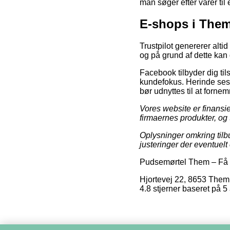
man søger efter varer til 
E-shops i The
Trustpilot genererer altid
og på grund af dette kan 
Facebook tilbyder dig til
kundefokus. Herinde ses 
bør udnyttes til at forne
Vores website er finansi
firmaernes produkter, og 
Oplysninger omkring tilbu
justeringer der eventuel
Pudsemørtel Them
–
Få 
Hjortevej 22
,
8653
Them
4.8
stjerner baseret på
5