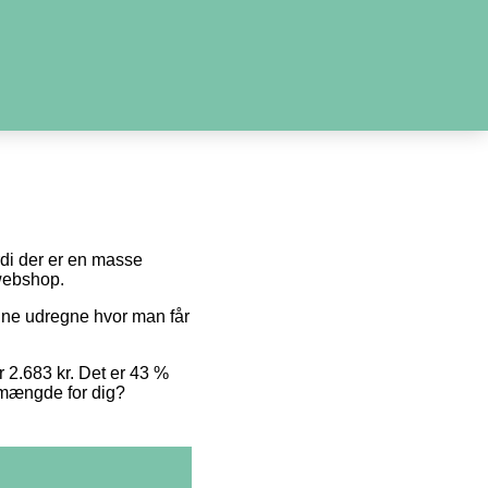
ordi der er en masse
 webshop.
unne udregne hvor man får
r 2.683 kr. Det er 43 %
e mængde for dig?