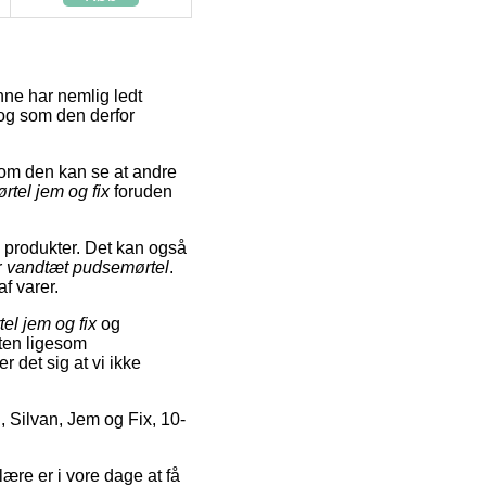
ne har nemlig ledt
 og som den derfor
om den kan se at andre
tel jem og fix
foruden
e produkter. Det kan også
r
vandtæt pudsemørtel
.
f varer.
el jem og fix
og
tten ligesom
er det sig at vi ikke
 Silvan, Jem og Fix, 10-
ære er i vore dage at få