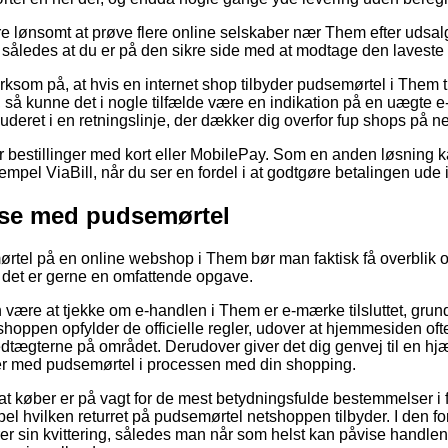
re lønsomt at prøve flere online selskaber nær Them efter udsa
således at du er på den sikre side med at modtage den laveste 
om på, at hvis en internet shop tilbyder pudsemørtel i Them til
, så kunne det i nogle tilfælde være en indikation på en uægte e
luderet i en retningslinje, der dækker dig overfor fup shops på net
for bestillinger med kort eller MobilePay. Som en anden løsning 
pel ViaBill, når du ser en fordel i at godtgøre betalingen ude i
use med pudsemørtel
ørtel på en online webshop i Them bør man faktisk få overblik
 det er gerne en omfattende opgave.
ære at tjekke om e-handlen i Them er e-mærke tilsluttet, grund
hoppen opfylder de officielle regler, udover at hjemmesiden ofte
 vedtægterne på området. Derudover giver det dig genvej til en h
aer med pudsemørtel i processen med din shopping.
at køber er på vagt for de mest betydningsfulde bestemmelser i
el hvilken returret på pudsemørtel netshoppen tilbyder. I den for
arer sin kvittering, således man når som helst kan påvise handle