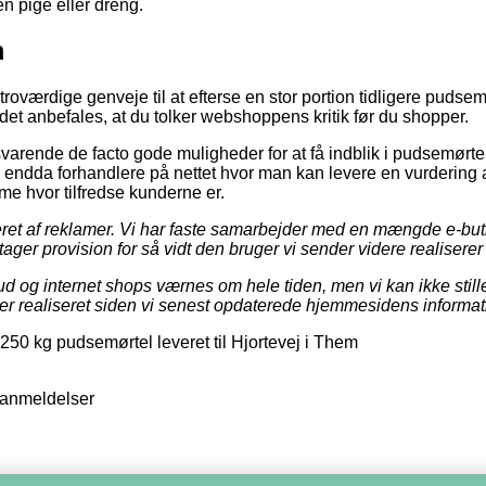
en pige eller dreng.
m
 troværdige genveje til at efterse en stor portion tidligere pudse
det anbefales, at du tolker webshoppens kritik før du shopper.
svarende de facto gode muligheder for at få indblik i pudsemørte
endda forhandlere på nettet hvor man kan levere en vurdering 
mme hvor tilfredse kunderne er.
eret af reklamer. Vi har faste samarbejder med en mængde e-buti
tager provision for så vidt den bruger vi sender videre realiserer
d og internet shops værnes om hele tiden, men vi kan ikke stille
t er realiseret siden vi senest opdaterede hjemmesidens informat
250 kg pudsemørtel leveret til Hjortevej i Them
anmeldelser