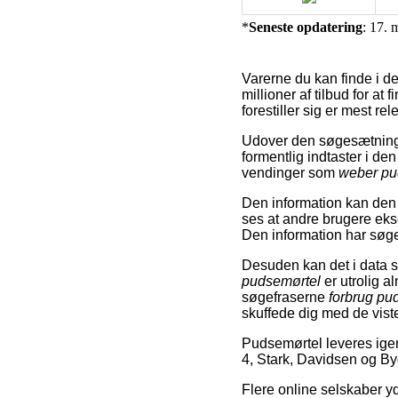
*
Seneste opdatering
: 17. 
Varerne du kan finde i d
millioner af tilbud for a
forestiller sig er mest rel
Udover den søgesætning 
formentlig indtaster i de
vendinger som
weber pu
Den information kan den b
ses at andre brugere eks
Den information har søge
Desuden kan det i data 
pudsemørtel
er utrolig a
søgefraserne
forbrug pu
skuffede dig med de viste
Pudsemørtel leveres ige
4, Stark, Davidsen og B
Flere online selskaber yd