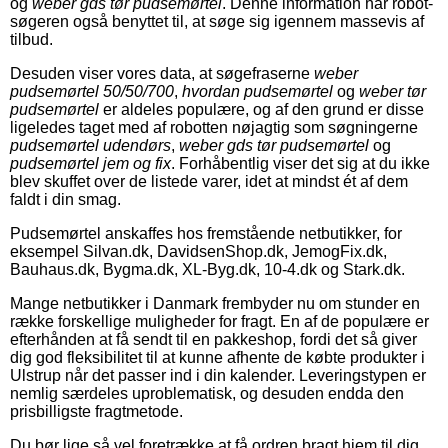
og
weber gds tør pudsemørtel
. Denne information har robot-
søgeren også benyttet til, at søge sig igennem massevis af
tilbud.
Desuden viser vores data, at søgefraserne
weber
pudsemørtel 50/50/700
,
hvordan pudsemørtel
og
weber tør
pudsemørtel
er aldeles populære, og af den grund er disse
ligeledes taget med af robotten nøjagtig som søgningerne
pudsemørtel udendørs
,
weber gds tør pudsemørtel
og
pudsemørtel jem og fix
. Forhåbentlig viser det sig at du ikke
blev skuffet over de listede varer, idet at mindst ét af dem
faldt i din smag.
Pudsemørtel anskaffes hos fremstående netbutikker, for
eksempel Silvan.dk, DavidsenShop.dk, JemogFix.dk,
Bauhaus.dk, Bygma.dk, XL-Byg.dk, 10-4.dk og Stark.dk.
Mange netbutikker i Danmark frembyder nu om stunder en
række forskellige muligheder for fragt. En af de populære er
efterhånden at få sendt til en pakkeshop, fordi det så giver
dig god fleksibilitet til at kunne afhente de købte produkter i
Ulstrup når det passer ind i din kalender. Leveringstypen er
nemlig særdeles uproblematisk, og desuden endda den
prisbilligste fragtmetode.
Du bør lige så vel foretrække at få ordren bragt hjem til dig