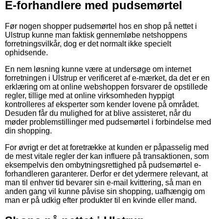
E-forhandlere med pudsemørtel
Før nogen shopper pudsemørtel hos en shop på nettet i
Ulstrup kunne man faktisk gennemløbe netshoppens
forretningsvilkår, dog er det normalt ikke specielt
ophidsende.
En nem løsning kunne være at undersøge om internet
forretningen i Ulstrup er verificeret af e-mærket, da det er en
erklæring om at online webshoppen forsvarer de opstillede
regler, tillige med at online virksomheden hyppigt
kontrolleres af eksperter som kender lovene på området.
Desuden får du mulighed for at blive assisteret, når du
møder problemstillinger med pudsemørtel i forbindelse med
din shopping.
For øvrigt er det at foretrække at kunden er påpasselig med
de mest vitale regler der kan influere på transaktionen, som
eksempelvis den ombytningsrettighed på pudsemørtel e-
forhandleren garanterer. Derfor er det ydermere relevant, at
man til enhver tid bevarer sin e-mail kvittering, så man en
anden gang vil kunne påvise sin shopping, uafhængig om
man er på udkig efter produkter til en kvinde eller mand.