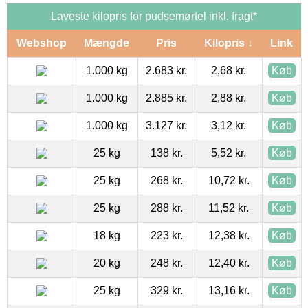
Laveste kilopris for pudsemørtel inkl. fragt*
Webshop
Mængde
Pris
Kilopris ↓
Link
1.000 kg
2.683 kr.
2,68 kr.
Køb
1.000 kg
2.885 kr.
2,88 kr.
Køb
1.000 kg
3.127 kr.
3,12 kr.
Køb
25 kg
138 kr.
5,52 kr.
Køb
25 kg
268 kr.
10,72 kr.
Køb
25 kg
288 kr.
11,52 kr.
Køb
18 kg
223 kr.
12,38 kr.
Køb
20 kg
248 kr.
12,40 kr.
Køb
25 kg
329 kr.
13,16 kr.
Køb