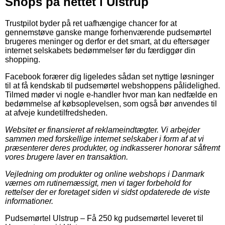
Shops på nettet i Ulstrup
Trustpilot byder på ret uafhængige chancer for at
gennemstøve ganske mange forhenværende pudsemørtel
brugeres meninger og derfor er det smart, at du eftersøger
internet selskabets bedømmelser før du færdiggør din
shopping.
Facebook forærer dig ligeledes sådan set nyttige løsninger
til at få kendskab til pudsemørtel webshoppens pålidelighed.
Tilmed møder vi nogle e-handler hvor man kan nedfælde en
bedømmelse af købsoplevelsen, som også bør anvendes til
at afveje kundetilfredsheden.
Websitet er finansieret af reklameindtægter. Vi arbejder
sammen med forskellige internet selskaber i form af at vi
præsenterer deres produkter, og indkasserer honorar såfremt
vores brugere laver en transaktion.
Vejledning om produkter og online webshops i Danmark
værnes om rutinemæssigt, men vi tager forbehold for
rettelser der er foretaget siden vi sidst opdaterede de viste
informationer.
Pudsemørtel Ulstrup
–
Få 250 kg pudsemørtel leveret til