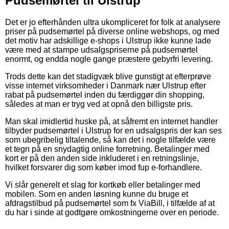
Pudsemørtel til Ulstrup
Det er jo efterhånden ultra ukompliceret for folk at analysere
priser på pudsemørtel på diverse online webshops, og med
det motiv har adskillige e-shops i Ulstrup ikke kunne lade
være med at stampe udsalgspriserne på pudsemørtel
enormt, og endda nogle gange præstere gebyrfri levering.
Trods dette kan det stadigvæk blive gunstigt at efterprøve
visse internet virksomheder i Danmark nær Ulstrup efter
rabat på pudsemørtel inden du færdiggør din shopping,
således at man er tryg ved at opnå den billigste pris.
Man skal imidlertid huske på, at såfremt en internet handler
tilbyder pudsemørtel i Ulstrup for en udsalgspris der kan ses
som ubegribelig tiltalende, så kan det i nogle tilfælde være
et tegn på en snydagtig online forretning. Betalinger med
kort er på den anden side inkluderet i en retningslinje,
hvilket forsvarer dig som køber imod fup e-forhandlere.
Vi slår generelt et slag for kortkøb eller betalinger med
mobilen. Som en anden løsning kunne du bruge et
afdragstilbud på pudsemørtel som fx ViaBill, i tilfælde af at
du har i sinde at godtgøre omkostningerne over en periode.