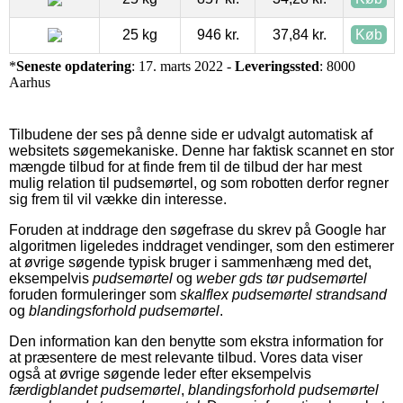
25 kg
946 kr.
37,84 kr.
Køb
*
Seneste opdatering
: 17. marts 2022 -
Leveringssted
: 8000
Aarhus
Tilbudene der ses på denne side er udvalgt automatisk af
websitets søgemekaniske. Denne har faktisk scannet en stor
mængde tilbud for at finde frem til de tilbud der har mest
mulig relation til pudsemørtel, og som robotten derfor regner
sig frem til vil vække din interesse.
Foruden at inddrage den søgefrase du skrev på Google har
algoritmen ligeledes inddraget vendinger, som den estimerer
at øvrige søgende typisk bruger i sammenhæng med det,
eksempelvis
pudsemørtel
og
weber gds tør pudsemørtel
foruden formuleringer som
skalflex pudsemørtel strandsand
og
blandingsforhold pudsemørtel
.
Den information kan den benytte som ekstra information for
at præsentere de mest relevante tilbud. Vores data viser
også at øvrige søgende leder efter eksempelvis
færdigblandet pudsemørtel
,
blandingsforhold pudsemørtel