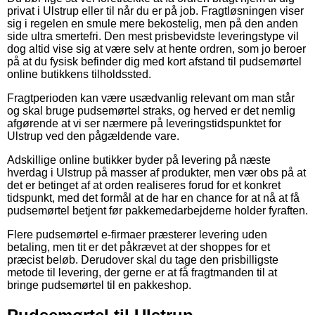
privat i Ulstrup eller til når du er på job. Fragtløsningen viser
sig i regelen en smule mere bekostelig, men på den anden
side ultra smertefri. Den mest prisbevidste leveringstype vil
dog altid vise sig at være selv at hente ordren, som jo beroer
på at du fysisk befinder dig med kort afstand til pudsemørtel
online butikkens tilholdssted.
Fragtperioden kan være usædvanlig relevant om man står
og skal bruge pudsemørtel straks, og herved er det nemlig
afgørende at vi ser nærmere på leveringstidspunktet for
Ulstrup ved den pågældende vare.
Adskillige online butikker byder på levering på næste
hverdag i Ulstrup på masser af produkter, men vær obs på at
det er betinget af at orden realiseres forud for et konkret
tidspunkt, med det formål at de har en chance for at nå at få
pudsemørtel betjent før pakkemedarbejderne holder fyraften.
Flere pudsemørtel e-firmaer præsterer levering uden
betaling, men tit er det påkrævet at der shoppes for et
præcist beløb. Derudover skal du tage den prisbilligste
metode til levering, der gerne er at få fragtmanden til at
bringe pudsemørtel til en pakkeshop.