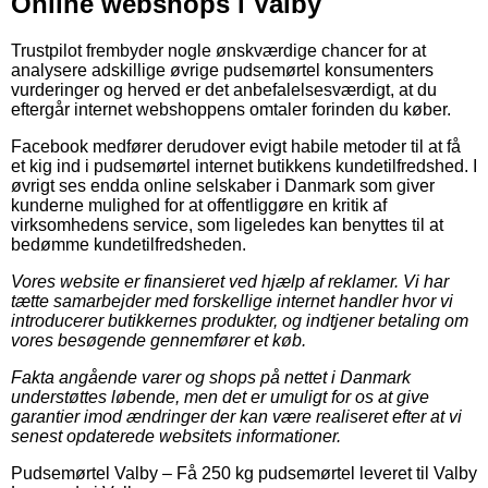
Online webshops i Valby
Trustpilot frembyder nogle ønskværdige chancer for at
analysere adskillige øvrige pudsemørtel konsumenters
vurderinger og herved er det anbefalelsesværdigt, at du
eftergår internet webshoppens omtaler forinden du køber.
Facebook medfører derudover evigt habile metoder til at få
et kig ind i pudsemørtel internet butikkens kundetilfredshed. I
øvrigt ses endda online selskaber i Danmark som giver
kunderne mulighed for at offentliggøre en kritik af
virksomhedens service, som ligeledes kan benyttes til at
bedømme kundetilfredsheden.
Vores website er finansieret ved hjælp af reklamer. Vi har
tætte samarbejder med forskellige internet handler hvor vi
introducerer butikkernes produkter, og indtjener betaling om
vores besøgende gennemfører et køb.
Fakta angående varer og shops på nettet i Danmark
understøttes løbende, men det er umuligt for os at give
garantier imod ændringer der kan være realiseret efter at vi
senest opdaterede websitets informationer.
Pudsemørtel Valby
–
Få 250 kg pudsemørtel leveret til Valby