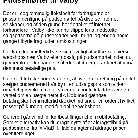
Pudsemørtel til Valby
Det er i dag temmelig fleksibelt for forbrugerne at
prissammenligne på pudsemørtel på diverse internet
selskaber, og af den grund har flertallet af internet
forhandlere i Valby ikke kunne slippe for at nedsætte
salgspriserne på pudsemørtel helt i bund, og endda nogle
gange tilbyde fragt uden omkostninger.
Det kan dog imidlertid vise sig gavnligt at udforske diverse
webshops nær Valby efter udsalg på pudsemørtel inden du
gennemfører din handel, således at du er garanteret at opnå
den mest betalelige pris.
Du skal blot ikke undervurdere, at hvis en forretning på nettet
sælger pudsemørtel i Valby til en udsalgspris som virker
umådelig overkommelig, så er det i nogle tilfælde være en
varsel om en uægte netbutik. Køb med gængse
betalingskort er imidlertid dækket ind under en orden, hvilket
passer på kunden imod fup online webshops.
Generelt går vi ind for kortbestillinger eller mobilbetaling.
Som et alternativ kan du drage nytte af et afdragstilbud på
pudsemørtel fra fx ViaBill, ifald du agter at afdrage prisen
over flere uger.