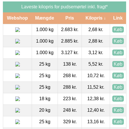
Laveste kilopris for pudsemørtel inkl. fragt*
Webshop
Mængde
Pris
Kilopris ↓
Link
1.000 kg
2.683 kr.
2,68 kr.
Køb
1.000 kg
2.885 kr.
2,88 kr.
Køb
1.000 kg
3.127 kr.
3,12 kr.
Køb
25 kg
138 kr.
5,52 kr.
Køb
25 kg
268 kr.
10,72 kr.
Køb
25 kg
288 kr.
11,52 kr.
Køb
18 kg
223 kr.
12,38 kr.
Køb
20 kg
248 kr.
12,40 kr.
Køb
25 kg
329 kr.
13,16 kr.
Køb