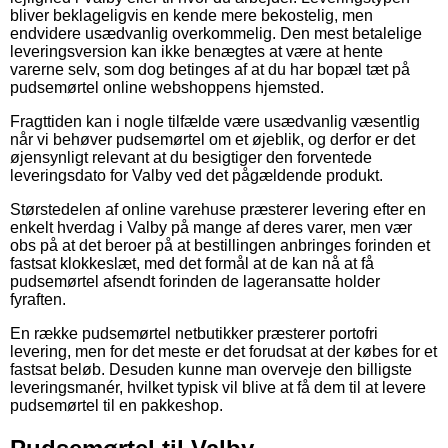
bliver beklageligvis en kende mere bekostelig, men
endvidere usædvanlig overkommelig. Den mest betalelige
leveringsversion kan ikke benægtes at være at hente
varerne selv, som dog betinges af at du har bopæl tæt på
pudsemørtel online webshoppens hjemsted.
Fragttiden kan i nogle tilfælde være usædvanlig væsentlig
når vi behøver pudsemørtel om et øjeblik, og derfor er det
øjensynligt relevant at du besigtiger den forventede
leveringsdato for Valby ved det pågældende produkt.
Størstedelen af online varehuse præsterer levering efter en
enkelt hverdag i Valby på mange af deres varer, men vær
obs på at det beroer på at bestillingen anbringes forinden et
fastsat klokkeslæt, med det formål at de kan nå at få
pudsemørtel afsendt forinden de lageransatte holder
fyraften.
En række pudsemørtel netbutikker præsterer portofri
levering, men for det meste er det forudsat at der købes for et
fastsat beløb. Desuden kunne man overveje den billigste
leveringsmanér, hvilket typisk vil blive at få dem til at levere
pudsemørtel til en pakkeshop.