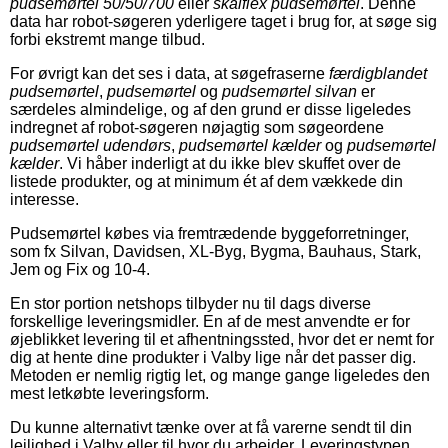
pudsemørtel 50/50/700
eller
skalflex pudsemørtel
. Denne
data har robot-søgeren yderligere taget i brug for, at søge sig
forbi ekstremt mange tilbud.
For øvrigt kan det ses i data, at søgefraserne
færdigblandet
pudsemørtel
,
pudsemørtel
og
pudsemørtel silvan
er
særdeles almindelige, og af den grund er disse ligeledes
indregnet af robot-søgeren nøjagtig som søgeordene
pudsemørtel udendørs
,
pudsemørtel kælder
og
pudsemørtel
kælder
. Vi håber inderligt at du ikke blev skuffet over de
listede produkter, og at minimum ét af dem vækkede din
interesse.
Pudsemørtel købes via fremtrædende byggeforretninger,
som fx Silvan, Davidsen, XL-Byg, Bygma, Bauhaus, Stark,
Jem og Fix og 10-4.
En stor portion netshops tilbyder nu til dags diverse
forskellige leveringsmidler. En af de mest anvendte er for
øjeblikket levering til et afhentningssted, hvor det er nemt for
dig at hente dine produkter i Valby lige når det passer dig.
Metoden er nemlig rigtig let, og mange gange ligeledes den
mest letkøbte leveringsform.
Du kunne alternativt tænke over at få varerne sendt til din
lejlighed i Valby eller til hvor du arbejder. Leveringstypen