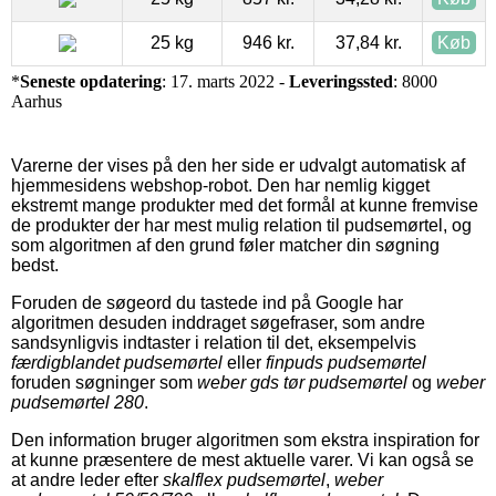
25 kg
946 kr.
37,84 kr.
Køb
*
Seneste opdatering
: 17. marts 2022 -
Leveringssted
: 8000
Aarhus
Varerne der vises på den her side er udvalgt automatisk af
hjemmesidens webshop-robot. Den har nemlig kigget
ekstremt mange produkter med det formål at kunne fremvise
de produkter der har mest mulig relation til pudsemørtel, og
som algoritmen af den grund føler matcher din søgning
bedst.
Foruden de søgeord du tastede ind på Google har
algoritmen desuden inddraget søgefraser, som andre
sandsynligvis indtaster i relation til det, eksempelvis
færdigblandet pudsemørtel
eller
finpuds pudsemørtel
foruden søgninger som
weber gds tør pudsemørtel
og
weber
pudsemørtel 280
.
Den information bruger algoritmen som ekstra inspiration for
at kunne præsentere de mest aktuelle varer. Vi kan også se
at andre leder efter
skalflex pudsemørtel
,
weber