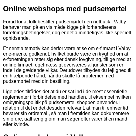
Online webshops med pudsemørtel
Forud for at folk bestiller pudsemørtel i en netbutik i Valby
behøver man på en vis måde kigge på forhandlerens
forretningsbetingelser, dog er det almindeligvis ikke specielt
ophidsende.
Et nemt alternativ kan derfor være at se om e-firmaet i Valby
er e-mærke godkendt, hvilket burde være en tryghed om at
e-forretningen retter sig efter dansk lovgivning, tillige med at
online firmaet regelmæssigt overværes af jurister som er
inde i de gældende vilkår. Derudover tilbydes du lejlighed til
en hjælpende hånd, når du skulle få problemer med
pudsemørtel med din bestilling.
Ligeledes tilrådes det at du er sat ind i de mest essentielle
reglementer i forbindelse med handlen, til eksempel hvilken
ombytningspolitik på pudsemørtel shoppen anvender. I
relation til det er det desuden relevant, at man til enhver tid
bevarer sin ordremail, så man i fremtiden kan dokumentere
sin ordre, uafhængig om man søger efter varer til en mand
eller kvinde.