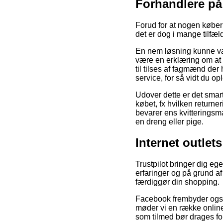
Forhandlere på
Forud for at nogen køber
det er dog i mange tilfæ
En nem løsning kunne væ
være en erklæring om at 
til tilses af fagmænd de
service, for så vidt du 
Udover dette er det smar
købet, fx hvilken returne
bevarer ens kvitteringsma
en dreng eller pige.
Internet outlets
Trustpilot bringer dig e
erfaringer og på grund af
færdiggør din shopping.
Facebook frembyder også f
møder vi en række online
som tilmed bør drages for