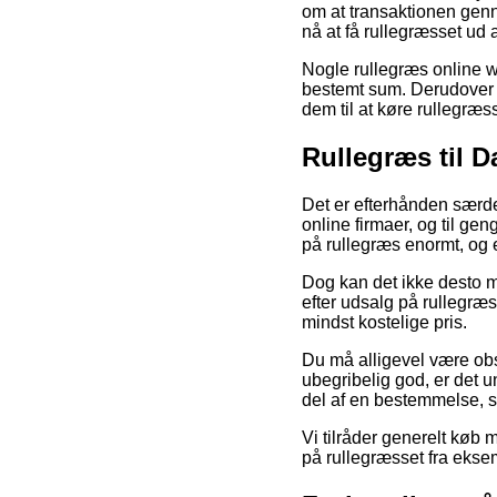
om at transaktionen genne
nå at få rullegræsset ud a
Nogle rullegræs online w
bestemt sum. Derudover b
dem til at køre rullegræss
Rullegræs til D
Det er efterhånden særdel
online firmaer, og til ge
på rullegræs enormt, og 
Dog kan det ikke desto m
efter udsalg på rullegræ
mindst kostelige pris.
Du må alligevel være obs 
ubegribelig god, er det u
del af en bestemmelse, 
Vi tilråder generelt køb
på rullegræsset fra eksem