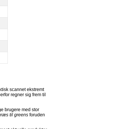
ktisk scannet ekstremt
for regner sig frem til
ge brugere med stor
græs til greens
foruden