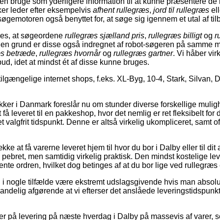
 bruge som yderligere information til at kunne præsentere de m
er leder efter eksempelvis
afhent rullegræs
,
jord til rullegræs
el
øgemotoren også benyttet for, at søge sig igennem et utal af til
ses, at søgeordene
rullegræs sjælland pris
,
rullegræs billigt
og
r
f den grund er disse også indregnet af robot-søgeren på samme
æs betræde
,
rullegræs hvornår
og
rullegræs gartner
. Vi håber vir
lbud, idet at mindst ét af disse kunne bruges.
tilgængelige internet shops, f.eks. XL-Byg, 10-4, Stark, Silvan,
er i Danmark foreslår nu om stunder diverse forskellige mulighe
få leveret til en pakkeshop, hvor det nemlig er ret fleksibelt for
et valgfrit tidspunkt. Denne er altså virkelig ukompliceret, samt o
ke at få varerne leveret hjem til hvor du bor i Dalby eller til di
 pebret, men samtidig virkelig praktisk. Den mindst kostelige le
ente ordren, hvilket dog betinges af at du bor lige ved rullegræs
 i nogle tilfælde være ekstremt udslagsgivende hvis man absolu
sandelig afgørende at vi efterser det anslåede leveringstidspunkt
r på levering på næste hverdag i Dalby på massevis af varer, som