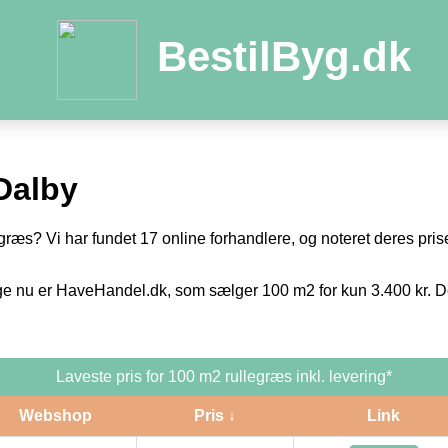
BestilByg.dk
Dalby
egræs? Vi har fundet 17 online forhandlere, og noteret deres prise
ge nu er HaveHandel.dk, som sælger 100 m2 for kun 3.400 kr. De
Laveste pris for 100 m2 rullegræs inkl. levering*
Webshop
Pris ↓
Link