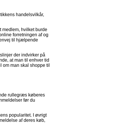
tikkens handelsvilkår,
t medlem, hvilket burde
nline forretningen af og
envej til hjælpende
linjer der indvirker på
de, at man til enhver tid
til om man skal shoppe til
ende rullegræs køberes
anmeldelser før du
ns popularitet. I øvrigt
meldelse af deres køb,