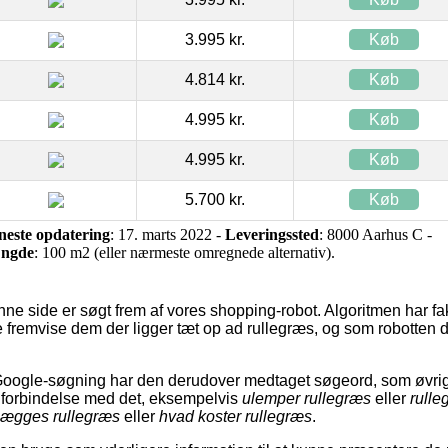
3.995 kr.
Køb
4.814 kr.
Køb
4.995 kr.
Køb
4.995 kr.
Køb
5.700 kr.
Køb
neste opdatering
: 17. marts 2022 -
Leveringssted
: 8000 Aarhus C -
ngde
: 100 m2 (eller nærmeste omregnede alternativ).
nne side er søgt frem af vores shopping-robot. Algoritmen har fa
 fremvise dem der ligger tæt op ad rullegræs, og som robotten der
 Google-søgning har den derudover medtaget søgeord, som øvri
 forbindelse med det, eksempelvis
ulemper rullegræs
eller
rulle
lægges rullegræs
eller
hvad koster rullegræs
.