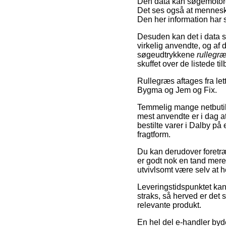
Den data kan søgemotoren
Det ses også at mennesk
Den her information har s
Desuden kan det i data 
virkelig anvendte, og a
søgeudtrykkene
rullegr
skuffet over de listede ti
Rullegræs aftages fra let
Bygma og Jem og Fix.
Temmelig mange netbutikk
mest anvendte er i dag at 
bestilte varer i Dalby på 
fragtform.
Du kan derudover foretræk
er godt nok en tand mere
utvivlsomt være selv at h
Leveringstidspunktet kan
straks, så herved er det 
relevante produkt.
En hel del e-handler byde