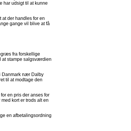
 har udsigt til at kunne
 at der handles for en
ge gange vil blive at få
græs fra forskellige
til at stampe salgsværdien
ps i Danmark nær Dalby
et til at modtage den
for en pris der anses for
 med kort er trods alt en
uge en afbetalingsordning