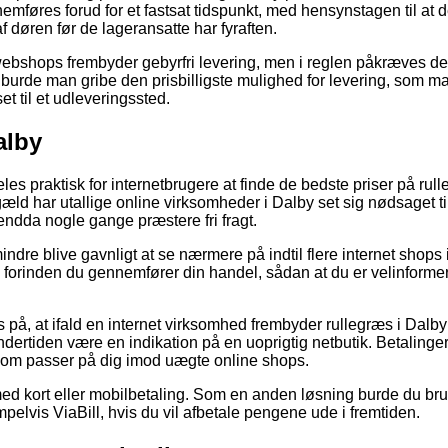
mføres forud for et fastsat tidspunkt, med hensynstagen til at de
f døren før de lageransatte har fyraften.
ebshops frembyder gebyrfri levering, men i reglen påkræves det
urde man gribe den prisbilligste mulighed for levering, som man
et til et udleveringssted.
alby
es praktisk for internetbrugere at finde de bedste priser på rulle
ngæld har utallige online virksomheder i Dalby set sig nødsaget 
endda nogle gange præstere fri fragt.
indre blive gavnligt at se nærmere på indtil flere internet sho
s forinden du gennemfører din handel, sådan at du er velinformer
på, at ifald en internet virksomhed frembyder rullegræs i Dalby 
ndertiden være en indikation på en uoprigtig netbutik. Betalinger
som passer på dig imod uægte online shops.
 med kort eller mobilbetaling. Som en anden løsning burde du br
pelvis ViaBill, hvis du vil afbetale pengene ude i fremtiden.