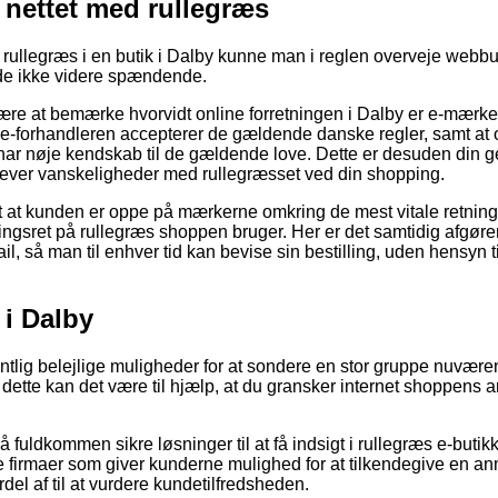
 nettet med rullegræs
 rullegræs i en butik i Dalby kunne man i reglen overveje webbu
lde ikke videre spændende.
re at bemærke hvorvidt online forretningen i Dalby er e-mærke
e-forhandleren accepterer de gældende danske regler, samt at o
r har nøje kendskab til de gældende love. Dette er desuden din g
oplever vanskeligheder med rullegræsset ved din shopping.
t at kunden er oppe på mærkerne omkring de mest vitale retnings
ringsret på rullegræs shoppen bruger. Her er det samtidig afgøren
il, så man til enhver tid kan bevise sin bestilling, uden hensyn 
 i Dalby
gentlig belejlige muligheder for at sondere en stor gruppe nuvær
 dette kan det være til hjælp, at du gransker internet shoppens 
uldkommen sikre løsninger til at få indsigt i rullegræs e-butikke
 firmaer som giver kunderne mulighed for at tilkendegive en an
del af til at vurdere kundetilfredsheden.