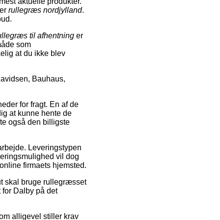
est aktuelle produkter.
ler
rullegræs nordjylland
.
bud.
ullegræs til afhentning
er
 måde som
kelig at du ikke blev
 Davidsen, Bauhaus,
der for fragt. En af de
 dig at kunne hente de
fte også den billigste
t arbejde. Leveringstypen
veringsmulighed vil dog
 online firmaets hjemsted.
t skal bruge rullegræsset
 for Dalby på det
 alligevel stiller krav